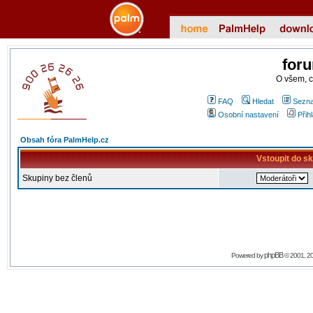
for
O všem, 
FAQ
Hledat
Sezna
Osobní nastavení
Přih
Obsah fóra PalmHelp.cz
Vstoupit do s
Skupiny bez členů
phpBB
Powered by
© 2001, 2