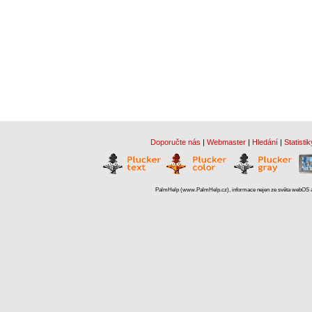
Doporučte nás
|
Webmaster
|
Hledání
|
Statistik
PalmHelp (www.PalmHelp.cz), informace nejen ze světa webOS a 