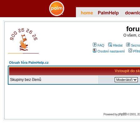
for
O všem, 
FAQ
Hledat
Sezna
Osobní nastavení
Přih
Obsah fóra PalmHelp.cz
Vstoupit do s
Skupiny bez členů
phpBB
Powered by
© 2001, 2