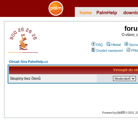
for
O všem, 
FAQ
Hledat
Sezna
Osobní nastavení
Přih
Obsah fóra PalmHelp.cz
Vstoupit do s
Skupiny bez členů
phpBB
Powered by
© 2001, 2