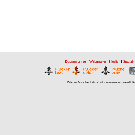
Doporučte nás
|
Webmaster
|
Hledání
|
Statistik
PalmHelp (www.PalmHelp.cz), informace nejen ze světa webOS a 