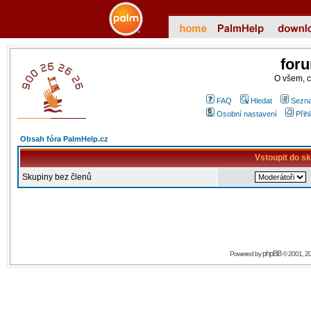
for
O všem, 
FAQ
Hledat
Sezna
Osobní nastavení
Přih
Obsah fóra PalmHelp.cz
Vstoupit do s
Skupiny bez členů
phpBB
Powered by
© 2001, 2