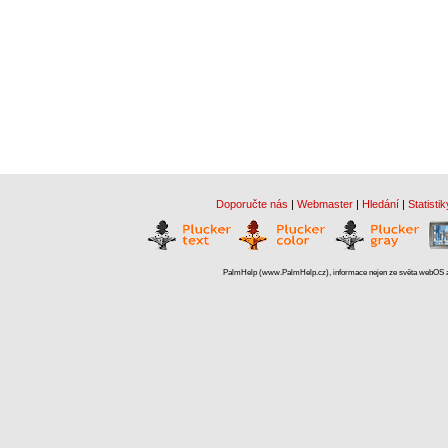
Doporučte nás
|
Webmaster
|
Hledání
|
Statistik
PalmHelp (www.PalmHelp.cz), informace nejen ze světa webOS a 