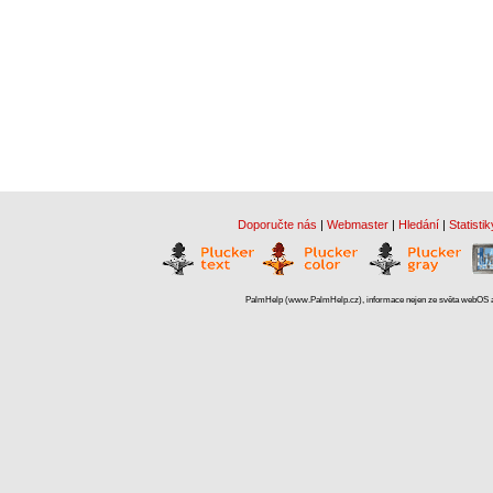
Doporučte nás
|
Webmaster
|
Hledání
|
Statistik
PalmHelp (www.PalmHelp.cz), informace nejen ze světa webOS a 