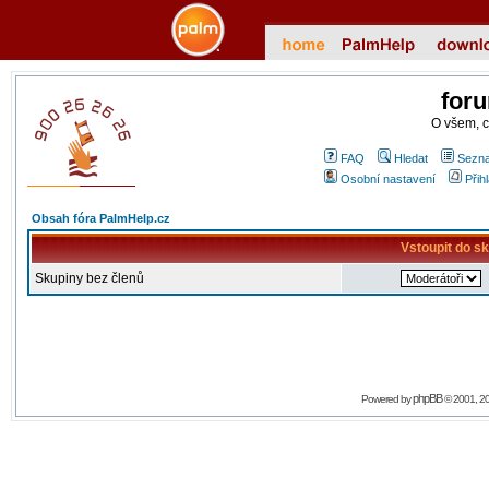
for
O všem, 
FAQ
Hledat
Sezna
Osobní nastavení
Přih
Obsah fóra PalmHelp.cz
Vstoupit do s
Skupiny bez členů
phpBB
Powered by
© 2001, 2