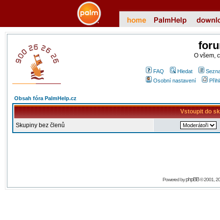
for
O všem, 
FAQ
Hledat
Sezna
Osobní nastavení
Přih
Obsah fóra PalmHelp.cz
Vstoupit do s
Skupiny bez členů
phpBB
Powered by
© 2001, 2