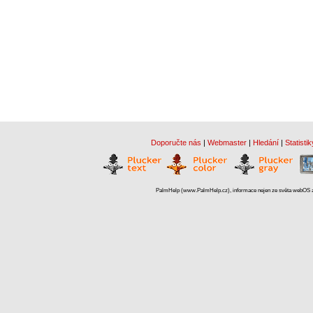
Doporučte nás
|
Webmaster
|
Hledání
|
Statistik
PalmHelp (www.PalmHelp.cz), informace nejen ze světa webOS a 