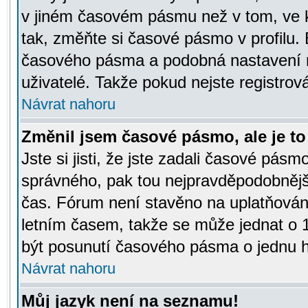
v jiném časovém pásmu než v tom, ve k
tak, změňte si časové pásmo v profilu
časového pásma a podobná nastavení m
uživatelé. Takže pokud nejste registrová
Návrat nahoru
Změnil jsem časové pásmo, ale je to 
Jste si jisti, že jste zadali časové pásm
správného, pak tou nejpravděpodobnější
čas. Fórum není stavěno na uplatňován
letním časem, takže se může jednat o 
být posunutí časového pásma o jednu ho
Návrat nahoru
Můj jazyk není na seznamu!