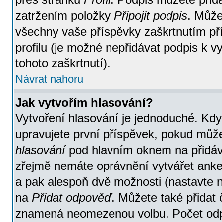
zatržením položky
Připojit podpis
. Může
všechny vaše příspěvky zaškrtnutím pří
profilu (je možné nepřidávat podpis k
tohoto zaškrtnutí).
Návrat nahoru
Jak vytvořím hlasování?
Vytvoření hlasování je jednoduché. Kdy
upravujete první příspěvek, pokud můžet
hlasování
pod hlavním oknem na přidává
zřejmě nemáte oprávnění vytvářet anket
a pak alespoň dvě možnosti (nastavte 
na
Přidat odpověď
. Můžete také přidat 
znamená neomezenou volbu. Počet odpo