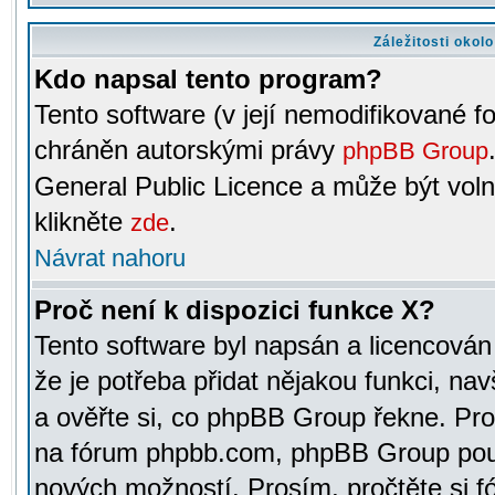
Záležitosti okol
Kdo napsal tento program?
Tento software (v její nemodifikované f
chráněn autorskými právy
phpBB Group
General Public Licence a může být voln
klikněte
.
zde
Návrat nahoru
Proč není k dispozici funkce X?
Tento software byl napsán a licencová
že je potřeba přidat nějakou funkci, nav
a ověřte si, co phpBB Group řekne. Pro
na fórum phpbb.com, phpBB Group pou
nových možností. Prosím, pročtěte si fó