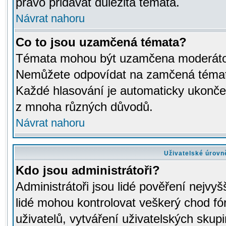
právo přidávat důležitá témata.
Návrat nahoru
Co to jsou uzamčená témata?
Témata mohou být uzamčena moderáto
Nemůžete odpovídat na zamčená témata
Každé hlasování je automaticky ukon
z mnoha různých důvodů.
Návrat nahoru
Uživatelské úrovn
Kdo jsou administrátoři?
Administrátoři jsou lidé pověření nejvyš
lidé mohou kontrolovat veškerý chod fó
uživatelů, vytváření uživatelských skup