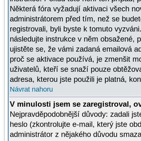
Některá fóra vyžadují aktivaci všech n
administrátorem před tím, než se budete
registrovali, byli byste k tomuto vyzván
následujte instrukce v něm obsažené, po
ujistěte se, že vámi zadaná emailová a
proč se aktivace používá, je zmenšit 
uživatelů, kteří se snaží pouze obtěžovat
adresa, kterou jste použili je platná, ko
Návrat nahoru
V minulosti jsem se zaregistroval, 
Nejpravděpodobnější důvody: zadali js
heslo (zkontrolujte e-mail, který jste obd
administrátor z nějakého důvodu smazal