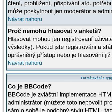
čtení, prohlížení, přispívání atd. potřeb
může poskytnout jen moderátor a adminis
Návrat nahoru
Proč nemohu hlasovat v anketě?
Hlasovat mohou jen registrovaní uživat
výsledky). Pokud jste registrováni a st
oprávněný přístup nebo je hlasování ji
Návrat nahoru
Formátování a typ
Co je BBCode?
BBCode je zvláštní implementace HTML.
administrátor (můžete toto nepovolit pr
sám o sobě je podobný stylu HTML, tag