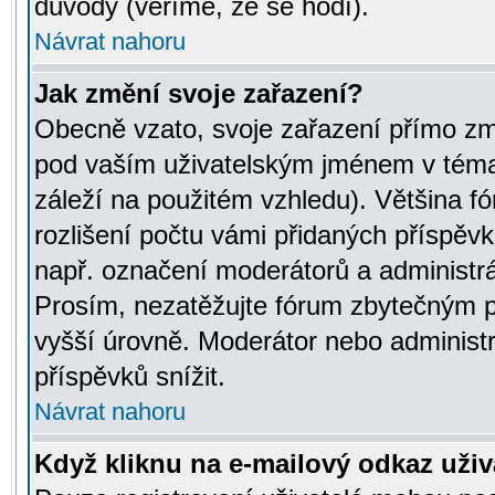
důvody (věříme, že se hodí).
Návrat nahoru
Jak změní svoje zařazení?
Obecně vzato, svoje zařazení přímo zm
pod vaším uživatelským jménem v témat
záleží na použitém vzhledu). Většina fó
rozlišení počtu vámi přidaných příspěvků 
např. označení moderátorů a administrá
Prosím, nezatěžujte fórum zbytečným př
vyšší úrovně. Moderátor nebo administ
příspěvků snížit.
Návrat nahoru
Když kliknu na e-mailový odkaz uživa