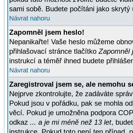
sami sobě. Budete počítáni jako skrytý 
Návrat nahoru
Zapomněl jsem heslo!
Nepanikařte! Vaše heslo můžeme obnov
přihlašovací stránce tlačítko
Zapomněl j
instrukcí a téměř ihned budete přihlášen
Návrat nahoru
Zaregistroval jsem se, ale nemohu se
Nejprve zkontrolujte, že zadáváte správ
Pokud jsou v pořádku, pak se mohla ode
věcí. Pokud je umožněna podpora COPPA a
odkaz
... a je mi méně než 13 let
, bude
instrukce. Pokud toto není ten případ, 