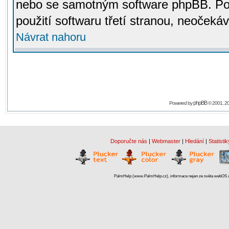
nebo se samotným software phpBB. Po
použití softwaru třetí stranou, neoček
Návrat nahoru
phpBB
Powered by
© 2001, 2
Doporučte nás
|
Webmaster
|
Hledání
|
Statistik
PalmHelp (www.PalmHelp.cz), informace nejen ze světa webOS a 