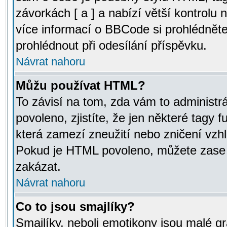
závorkách [ a ] a nabízí větší kontrolu 
více informací o BBCode si prohlédnět
prohlédnout při odesílání příspěvku.
Návrat nahoru
Můžu používat HTML?
To závisí na tom, zda vám to administr
povoleno, zjistíte, že jen některé tagy f
která zamezí zneužití nebo zničení vzh
Pokud je HTML povoleno, můžete zase p
zakázat.
Návrat nahoru
Co to jsou smajlíky?
Smajlíky, neboli emotikony jsou malé gr