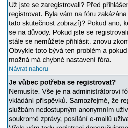
Už jste se zaregistrovali? Před přihláše
registrovat. Byla vám na fóru zakázána
tato skutečnost zobrazí)? Pokud ano, ko
se na důvody. Pokud jste se registrovali,
stále se nemůžete přihlásit, znovu zkont
Obvykle toto bývá ten problém a pokud n
možná má chybné nastavení fóra.
Návrat nahoru
Je vůbec potřeba se registrovat?
Nemusíte. Vše je na administrátorovi fó
vkládání příspěvků. Samozřejmě, že reg
službám nedostupným anonymním uživat
soukromé zprávy, posílání e-mailů uživa
Vřele vám tedy registraci doporučujeme.