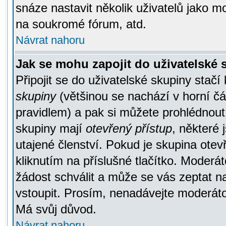
snáze nastavit několik uživatelů jako m
na soukromé fórum, atd.
Návrat nahoru
Jak se mohu zapojit do uživatelské
Připojit se do uživatelské skupiny stačí
skupiny
(většinou se nachází v horní čás
pravidlem) a pak si můžete prohlédnou
skupiny mají
otevřený přístup
, některé 
utajené členství. Pokud je skupina ote
kliknutím na příslušné tlačítko. Moderá
žádost schválit a může se vás zeptat n
vstoupit. Prosím, nenadávejte moderáto
Má svůj důvod.
Návrat nahoru