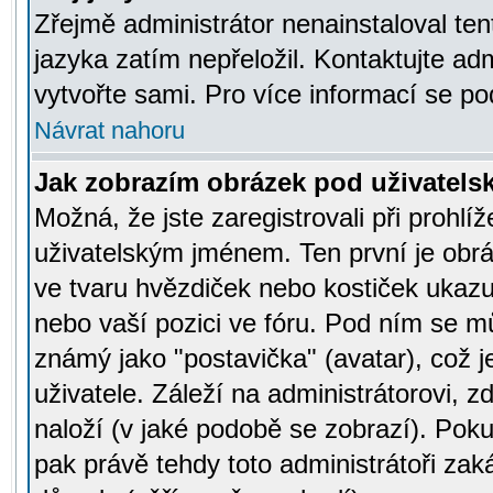
Zřejmě administrátor nenainstaloval tent
jazyka zatím nepřeložil. Kontaktujte adm
vytvořte sami. Pro více informací se po
Návrat nahoru
Jak zobrazím obrázek pod uživatel
Možná, že jste zaregistrovali při prohl
uživatelským jménem. Ten první je obrá
ve tvaru hvězdiček nebo kostiček ukazujíc
nebo vaší pozici ve fóru. Pod ním se m
známý jako "postavička" (avatar), což 
uživatele. Záleží na administrátorovi, zd
naloží (v jaké podobě se zobrazí). Pok
pak právě tehdy toto administrátoři zaká