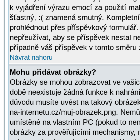
k vyjádření výrazu emocí za použití ma
šťastný, :( znamená smutný. Kompletní
prohlédnout přes příspěvkový formulář.
nepřeužívat, aby se příspěvek nestal 
případně váš příspěvek v tomto směru 
Návrat nahoru
Mohu přidávat obrázky?
Obrázky se mohou zobrazovat ve vašich
době neexistuje žádná funkce k nahrání
důvodu musíte uvést na takový obrázek
na-internetu.cz/muj-obrazek.png. Nemů
umístěné na vlastním PC (pokud to není
obrázky za prověřujícími mechanismy, 