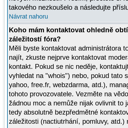
takového nezkoušelo a následujte přísl
Návrat nahoru
Koho mám kontaktovat ohledně obtí
záležitostí fóra?
Měli byste kontaktovat administrátora t
najít, zkuste nejprve kontaktovat moder
kontakt. Pokud se nic neděje, kontaktu
vyhledat na "whois") nebo, pokud tato s
yahoo, free.fr, webzdarma, atd.), mana
tohoto provozovatele. Vezměte na vě
žádnou moc a nemůže nijak ovlivnit to j
tedy absolutně bezpředmětné kontaktov
záležitosti (nactiutrhání, pomluvy, atd