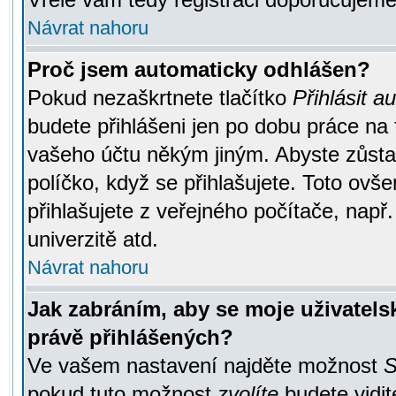
Návrat nahoru
Proč jsem automaticky odhlášen?
Pokud nezaškrtnete tlačítko
Přihlásit a
budete přihlášeni jen po dobu práce na 
vašeho účtu někým jiným. Abyste zůstali
políčko, když se přihlašujete. Toto ov
přihlašujete z veřejného počítače, např
univerzitě atd.
Návrat nahoru
Jak zabráním, aby se moje uživatel
právě přihlášených?
Ve vašem nastavení najděte možnost
S
pokud tuto možnost
zvolíte
budete vidit