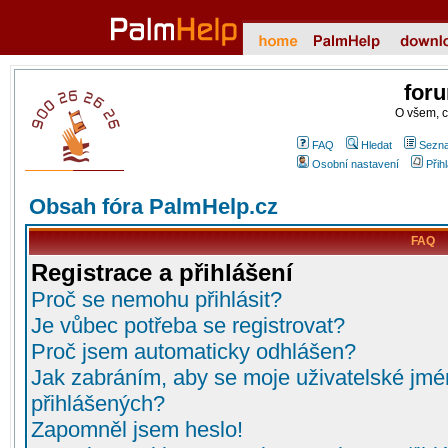
for
O všem, 
FAQ
Hledat
Sezna
Osobní nastavení
Přih
Obsah fóra PalmHelp.cz
FAQ
Registrace a přihlášení
Proč se nemohu přihlásit?
Je vůbec potřeba se registrovat?
Proč jsem automaticky odhlášen?
Jak zabráním, aby se moje uživatelské jmé
přihlášených?
Zapomněl jsem heslo!