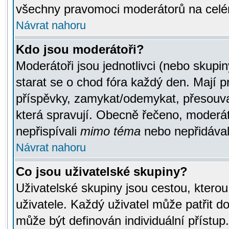
všechny pravomoci moderátorů na celé
Návrat nahoru
Kdo jsou moderátoři?
Moderátoři jsou jednotlivci (nebo skupiny
starat se o chod fóra každý den. Mají 
příspěvky, zamykat/odemykat, přesouva
která spravují. Obecně řečeno, moderáto
nepřispívali
mimo téma
nebo nepřidávali
Návrat nahoru
Co jsou uživatelské skupiny?
Uživatelské skupiny jsou cestou, ktero
uživatele. Každý uživatel může patřit d
může být definován individuální přístu