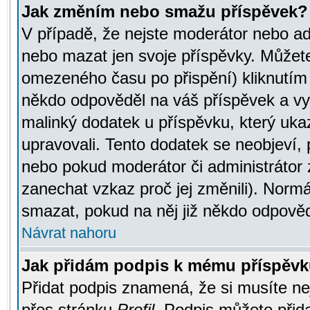
Jak změním nebo smažu příspěvek?
V případě, že nejste moderátor nebo ad
nebo mazat jen svoje příspěvky. Můžete
omezeného času po přispění) kliknutím 
někdo odpověděl na váš příspěvek a vy
malinký dodatek u příspěvku, který ukazu
upravovali. Tento dodatek se neobjeví,
nebo pokud moderátor či administrátor z
zanechat vzkaz proč jej změnili). Norm
smazat, pokud na něj již někdo odpověd
Návrat nahoru
Jak přidám podpis k mému příspěv
Přidat podpis znamená, že si musíte nej
přes stránku
Profil
. Podpis můžete přid