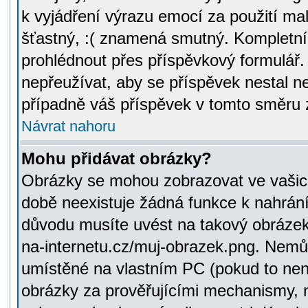
k vyjádření výrazu emocí za použití ma
šťastný, :( znamená smutný. Kompletní
prohlédnout přes příspěvkový formulář.
nepřeužívat, aby se příspěvek nestal 
případně váš příspěvek v tomto směru 
Návrat nahoru
Mohu přidávat obrázky?
Obrázky se mohou zobrazovat ve vašich
době neexistuje žádná funkce k nahrání
důvodu musíte uvést na takový obrázek
na-internetu.cz/muj-obrazek.png. Nemů
umístěné na vlastním PC (pokud to není
obrázky za prověřujícími mechanismy, 