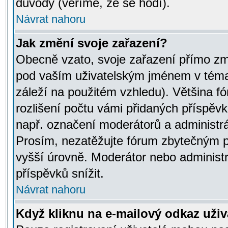
důvody (věříme, že se hodí).
Návrat nahoru
Jak změní svoje zařazení?
Obecně vzato, svoje zařazení přímo zm
pod vaším uživatelským jménem v témat
záleží na použitém vzhledu). Většina fó
rozlišení počtu vámi přidaných příspěvků 
např. označení moderátorů a administrá
Prosím, nezatěžujte fórum zbytečným př
vyšší úrovně. Moderátor nebo administ
příspěvků snížit.
Návrat nahoru
Když kliknu na e-mailový odkaz uživa