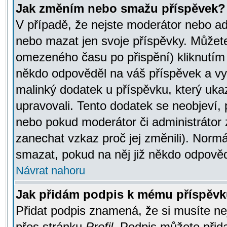
Jak změním nebo smažu příspěvek?
V případě, že nejste moderátor nebo ad
nebo mazat jen svoje příspěvky. Můžete
omezeného času po přispění) kliknutím 
někdo odpověděl na váš příspěvek a vy
malinký dodatek u příspěvku, který ukazu
upravovali. Tento dodatek se neobjeví,
nebo pokud moderátor či administrátor z
zanechat vzkaz proč jej změnili). Norm
smazat, pokud na něj již někdo odpověd
Návrat nahoru
Jak přidám podpis k mému příspěv
Přidat podpis znamená, že si musíte nej
přes stránku
Profil
. Podpis můžete přid