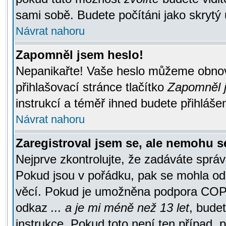
sami sobě. Budete počítáni jako skrytý 
Návrat nahoru
Zapomněl jsem heslo!
Nepanikařte! Vaše heslo můžeme obnov
přihlašovací stránce tlačítko
Zapomněl j
instrukcí a téměř ihned budete přihlášen
Návrat nahoru
Zaregistroval jsem se, ale nemohu se
Nejprve zkontrolujte, že zadáváte správ
Pokud jsou v pořádku, pak se mohla ode
věcí. Pokud je umožněna podpora COPPA a
odkaz
... a je mi méně než 13 let
, bude
instrukce. Pokud toto není ten případ, 