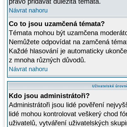
právo přidávat důležitá témata.
Návrat nahoru
Co to jsou uzamčená témata?
Témata mohou být uzamčena moderáto
Nemůžete odpovídat na zamčená témata
Každé hlasování je automaticky ukon
z mnoha různých důvodů.
Návrat nahoru
Uživatelské úrovn
Kdo jsou administrátoři?
Administrátoři jsou lidé pověření nejvyš
lidé mohou kontrolovat veškerý chod fó
uživatelů, vytváření uživatelských skup