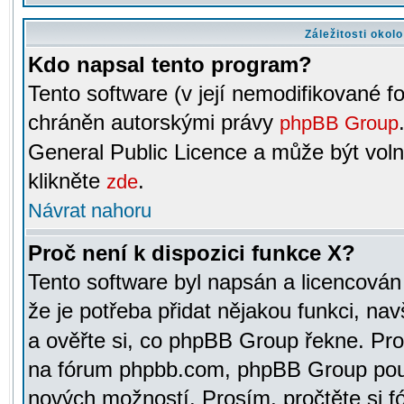
Záležitosti okol
Kdo napsal tento program?
Tento software (v její nemodifikované f
chráněn autorskými právy
phpBB Group
General Public Licence a může být voln
klikněte
.
zde
Návrat nahoru
Proč není k dispozici funkce X?
Tento software byl napsán a licencová
že je potřeba přidat nějakou funkci, nav
a ověřte si, co phpBB Group řekne. Pro
na fórum phpbb.com, phpBB Group pou
nových možností. Prosím, pročtěte si fó