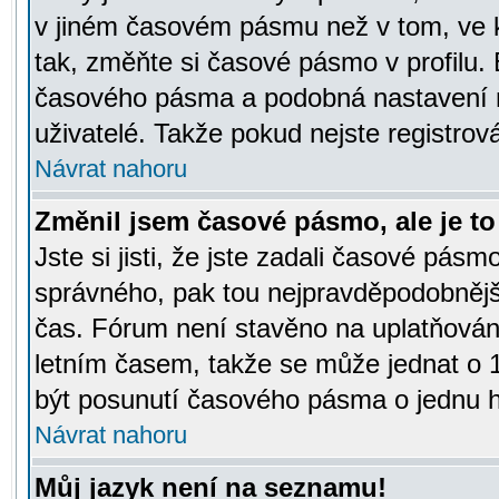
v jiném časovém pásmu než v tom, ve k
tak, změňte si časové pásmo v profilu
časového pásma a podobná nastavení m
uživatelé. Takže pokud nejste registrová
Návrat nahoru
Změnil jsem časové pásmo, ale je to 
Jste si jisti, že jste zadali časové pásm
správného, pak tou nejpravděpodobnější
čas. Fórum není stavěno na uplatňován
letním časem, takže se může jednat o 
být posunutí časového pásma o jednu ho
Návrat nahoru
Můj jazyk není na seznamu!