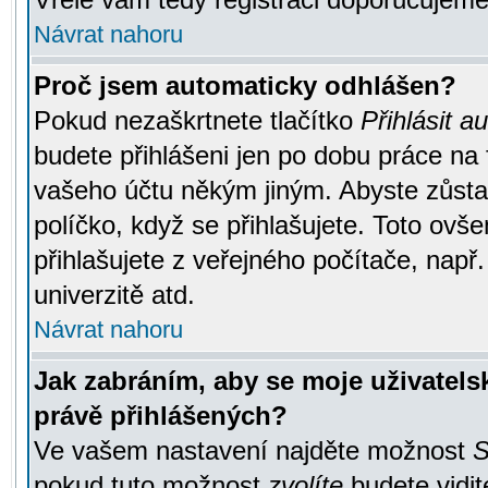
Návrat nahoru
Proč jsem automaticky odhlášen?
Pokud nezaškrtnete tlačítko
Přihlásit a
budete přihlášeni jen po dobu práce na 
vašeho účtu někým jiným. Abyste zůstali
políčko, když se přihlašujete. Toto ov
přihlašujete z veřejného počítače, např
univerzitě atd.
Návrat nahoru
Jak zabráním, aby se moje uživatel
právě přihlášených?
Ve vašem nastavení najděte možnost
S
pokud tuto možnost
zvolíte
budete vidit