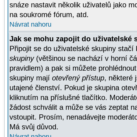
snáze nastavit několik uživatelů jako m
na soukromé fórum, atd.
Návrat nahoru
Jak se mohu zapojit do uživatelské
Připojit se do uživatelské skupiny stačí
skupiny
(většinou se nachází v horní čás
pravidlem) a pak si můžete prohlédnou
skupiny mají
otevřený přístup
, některé 
utajené členství. Pokud je skupina ote
kliknutím na příslušné tlačítko. Moderá
žádost schválit a může se vás zeptat n
vstoupit. Prosím, nenadávejte moderáto
Má svůj důvod.
Návrat nahoru