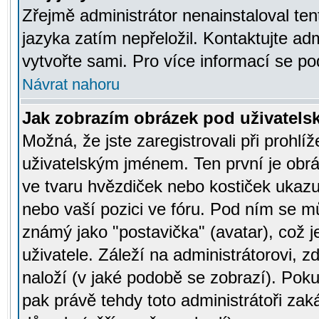
Zřejmě administrátor nenainstaloval tent
jazyka zatím nepřeložil. Kontaktujte adm
vytvořte sami. Pro více informací se po
Návrat nahoru
Jak zobrazím obrázek pod uživatel
Možná, že jste zaregistrovali při prohl
uživatelským jménem. Ten první je obrá
ve tvaru hvězdiček nebo kostiček ukazujíc
nebo vaší pozici ve fóru. Pod ním se m
známý jako "postavička" (avatar), což 
uživatele. Záleží na administrátorovi, zd
naloží (v jaké podobě se zobrazí). Pok
pak právě tehdy toto administrátoři zaká