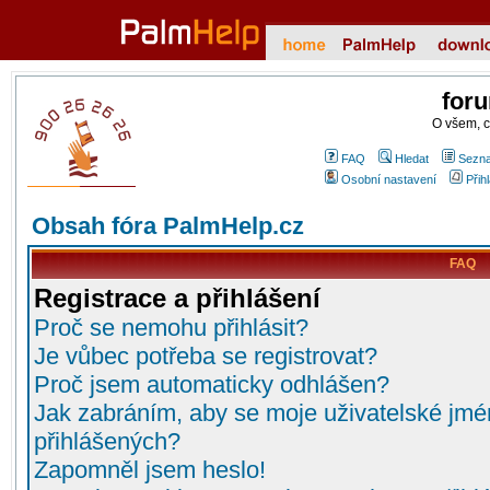
for
O všem, 
FAQ
Hledat
Sezna
Osobní nastavení
Přih
Obsah fóra PalmHelp.cz
FAQ
Registrace a přihlášení
Proč se nemohu přihlásit?
Je vůbec potřeba se registrovat?
Proč jsem automaticky odhlášen?
Jak zabráním, aby se moje uživatelské jmé
přihlášených?
Zapomněl jsem heslo!