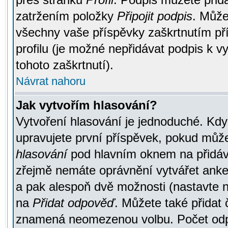
zatržením položky
Připojit podpis
. Může
všechny vaše příspěvky zaškrtnutím pří
profilu (je možné nepřidávat podpis k
tohoto zaškrtnutí).
Návrat nahoru
Jak vytvořím hlasování?
Vytvoření hlasování je jednoduché. Kdy
upravujete první příspěvek, pokud můžet
hlasování
pod hlavním oknem na přidává
zřejmě nemáte oprávnění vytvářet anket
a pak alespoň dvě možnosti (nastavte 
na
Přidat odpověď
. Můžete také přidat 
znamená neomezenou volbu. Počet odpo