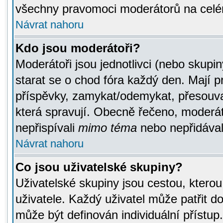
všechny pravomoci moderátorů na celé
Návrat nahoru
Kdo jsou moderátoři?
Moderátoři jsou jednotlivci (nebo skupiny
starat se o chod fóra každý den. Mají 
příspěvky, zamykat/odemykat, přesouva
která spravují. Obecně řečeno, moderáto
nepřispívali
mimo téma
nebo nepřidávali
Návrat nahoru
Co jsou uživatelské skupiny?
Uživatelské skupiny jsou cestou, ktero
uživatele. Každý uživatel může patřit d
může být definován individuální přístu