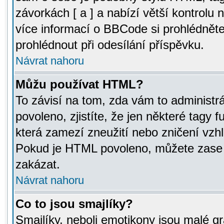
závorkách [ a ] a nabízí větší kontrolu 
více informací o BBCode si prohlédnět
prohlédnout při odesílání příspěvku.
Návrat nahoru
Můžu používat HTML?
To závisí na tom, zda vám to administr
povoleno, zjistíte, že jen některé tagy f
která zamezí zneužití nebo zničení vzh
Pokud je HTML povoleno, můžete zase p
zakázat.
Návrat nahoru
Co to jsou smajlíky?
Smajlíky, neboli emotikony jsou malé gr