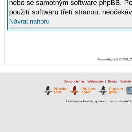
nebo se samotným software phpBB. Po
použití softwaru třetí stranou, neoček
Návrat nahoru
phpBB
Powered by
© 2001, 2
Doporučte nás
|
Webmaster
|
Hledání
|
Statistik
PalmHelp (www.PalmHelp.cz), informace nejen ze světa webOS a 