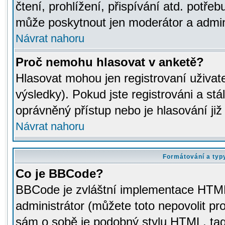
čtení, prohlížení, přispívání atd. potřeb
může poskytnout jen moderátor a adminis
Návrat nahoru
Proč nemohu hlasovat v anketě?
Hlasovat mohou jen registrovaní uživat
výsledky). Pokud jste registrováni a st
oprávněný přístup nebo je hlasování ji
Návrat nahoru
Formátování a typ
Co je BBCode?
BBCode je zvláštní implementace HTML.
administrátor (můžete toto nepovolit pr
sám o sobě je podobný stylu HTML, tag