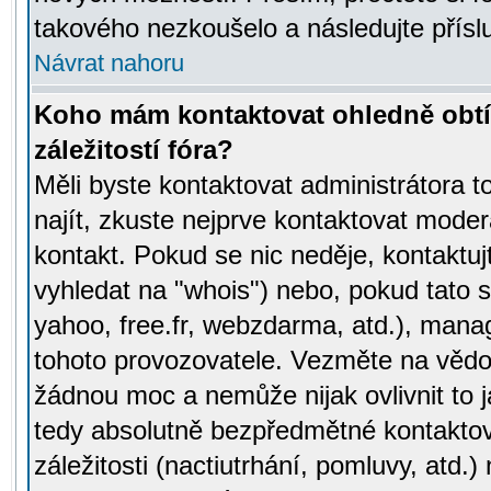
takového nezkoušelo a následujte přísl
Návrat nahoru
Koho mám kontaktovat ohledně obtí
záležitostí fóra?
Měli byste kontaktovat administrátora t
najít, zkuste nejprve kontaktovat moder
kontakt. Pokud se nic neděje, kontaktu
vyhledat na "whois") nebo, pokud tato s
yahoo, free.fr, webzdarma, atd.), mana
tohoto provozovatele. Vezměte na vě
žádnou moc a nemůže nijak ovlivnit to j
tedy absolutně bezpředmětné kontaktov
záležitosti (nactiutrhání, pomluvy, atd