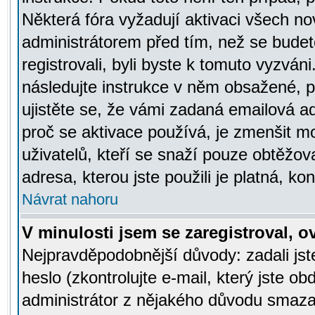
Některá fóra vyžadují aktivaci všech n
administrátorem před tím, než se budete
registrovali, byli byste k tomuto vyzván
následujte instrukce v něm obsažené, po
ujistěte se, že vámi zadaná emailová a
proč se aktivace používá, je zmenšit 
uživatelů, kteří se snaží pouze obtěžovat
adresa, kterou jste použili je platná, ko
Návrat nahoru
V minulosti jsem se zaregistroval, 
Nejpravděpodobnější důvody: zadali js
heslo (zkontrolujte e-mail, který jste obd
administrátor z nějakého důvodu smazal