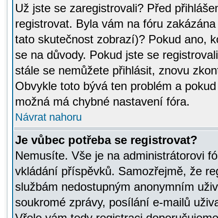
Už jste se zaregistrovali? Před přihláše
registrovat. Byla vám na fóru zakázána
tato skutečnost zobrazí)? Pokud ano, ko
se na důvody. Pokud jste se registrovali,
stále se nemůžete přihlásit, znovu zkont
Obvykle toto bývá ten problém a pokud n
možná má chybné nastavení fóra.
Návrat nahoru
Je vůbec potřeba se registrovat?
Nemusíte. Vše je na administrátorovi fó
vkládání příspěvků. Samozřejmě, že reg
službám nedostupným anonymním uživat
soukromé zprávy, posílání e-mailů uživa
Vřele vám tedy registraci doporučujeme.