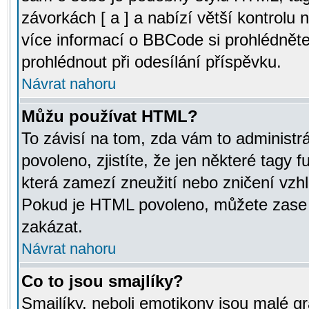
závorkách [ a ] a nabízí větší kontrolu 
více informací o BBCode si prohlédnět
prohlédnout při odesílání příspěvku.
Návrat nahoru
Můžu používat HTML?
To závisí na tom, zda vám to administr
povoleno, zjistíte, že jen některé tagy f
která zamezí zneužití nebo zničení vzh
Pokud je HTML povoleno, můžete zase p
zakázat.
Návrat nahoru
Co to jsou smajlíky?
Smajlíky, neboli emotikony jsou malé gr