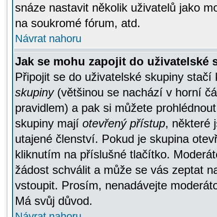
snáze nastavit několik uživatelů jako m
na soukromé fórum, atd.
Návrat nahoru
Jak se mohu zapojit do uživatelské
Připojit se do uživatelské skupiny stačí
skupiny
(většinou se nachází v horní čás
pravidlem) a pak si můžete prohlédnou
skupiny mají
otevřený přístup
, některé 
utajené členství. Pokud je skupina ote
kliknutím na příslušné tlačítko. Moderá
žádost schválit a může se vás zeptat n
vstoupit. Prosím, nenadávejte moderáto
Má svůj důvod.
Návrat nahoru