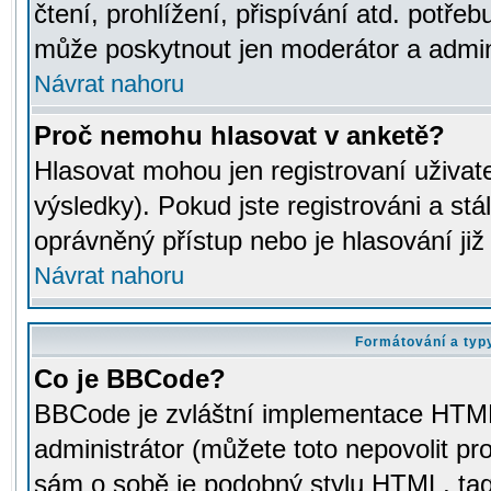
čtení, prohlížení, přispívání atd. potřeb
může poskytnout jen moderátor a adminis
Návrat nahoru
Proč nemohu hlasovat v anketě?
Hlasovat mohou jen registrovaní uživat
výsledky). Pokud jste registrováni a st
oprávněný přístup nebo je hlasování ji
Návrat nahoru
Formátování a typ
Co je BBCode?
BBCode je zvláštní implementace HTML.
administrátor (můžete toto nepovolit pr
sám o sobě je podobný stylu HTML, tag