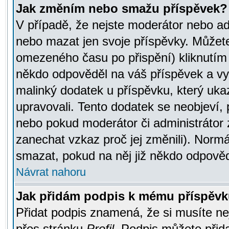
Jak změním nebo smažu příspěvek?
V případě, že nejste moderátor nebo ad
nebo mazat jen svoje příspěvky. Můžete
omezeného času po přispění) kliknutím 
někdo odpověděl na váš příspěvek a vy
malinký dodatek u příspěvku, který ukazu
upravovali. Tento dodatek se neobjeví,
nebo pokud moderátor či administrátor z
zanechat vzkaz proč jej změnili). Norm
smazat, pokud na něj již někdo odpověd
Návrat nahoru
Jak přidám podpis k mému příspěv
Přidat podpis znamená, že si musíte nej
přes stránku
Profil
. Podpis můžete přid