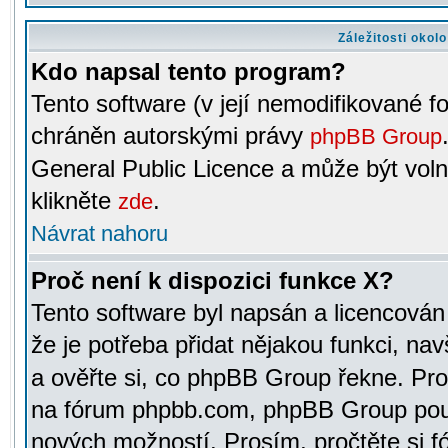
Záležitosti okol
Kdo napsal tento program?
Tento software (v její nemodifikované f
chráněn autorskými právy
phpBB Group
General Public Licence a může být voln
klikněte
.
zde
Návrat nahoru
Proč není k dispozici funkce X?
Tento software byl napsán a licencová
že je potřeba přidat nějakou funkci, nav
a ověřte si, co phpBB Group řekne. Pro
na fórum phpbb.com, phpBB Group pou
nových možností. Prosím, pročtěte si fó