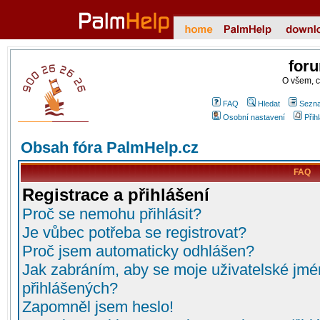
for
O všem, 
FAQ
Hledat
Sezna
Osobní nastavení
Přih
Obsah fóra PalmHelp.cz
FAQ
Registrace a přihlášení
Proč se nemohu přihlásit?
Je vůbec potřeba se registrovat?
Proč jsem automaticky odhlášen?
Jak zabráním, aby se moje uživatelské jmé
přihlášených?
Zapomněl jsem heslo!