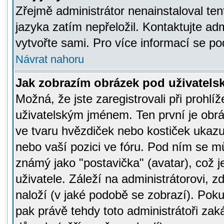
Zřejmě administrátor nenainstaloval tent
jazyka zatím nepřeložil. Kontaktujte adm
vytvořte sami. Pro více informací se po
Návrat nahoru
Jak zobrazím obrázek pod uživatel
Možná, že jste zaregistrovali při prohl
uživatelským jménem. Ten první je obrá
ve tvaru hvězdiček nebo kostiček ukazujíc
nebo vaší pozici ve fóru. Pod ním se m
známý jako "postavička" (avatar), což 
uživatele. Záleží na administrátorovi, zd
naloží (v jaké podobě se zobrazí). Pok
pak právě tehdy toto administrátoři zaká