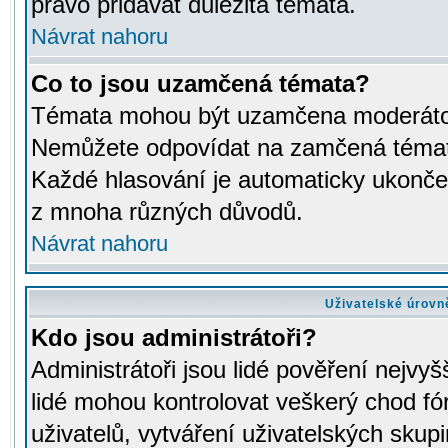
právo přidávat důležitá témata.
Návrat nahoru
Co to jsou uzamčená témata?
Témata mohou být uzamčena moderáto
Nemůžete odpovídat na zamčená témata
Každé hlasování je automaticky ukon
z mnoha různých důvodů.
Návrat nahoru
Uživatelské úrovn
Kdo jsou administrátoři?
Administrátoři jsou lidé pověření nejvyš
lidé mohou kontrolovat veškerý chod fó
uživatelů, vytváření uživatelských skup