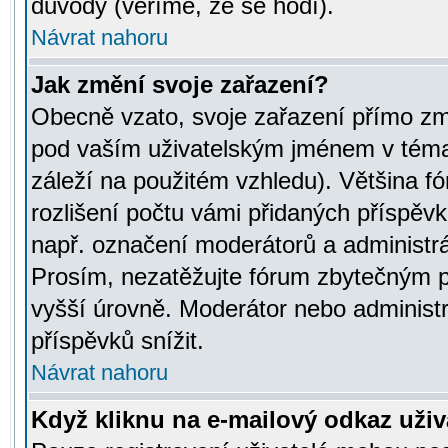
důvody (věříme, že se hodí).
Návrat nahoru
Jak změní svoje zařazení?
Obecně vzato, svoje zařazení přímo zm
pod vaším uživatelským jménem v témat
záleží na použitém vzhledu). Většina fó
rozlišení počtu vámi přidaných příspěvků 
např. označení moderátorů a administrá
Prosím, nezatěžujte fórum zbytečným př
vyšší úrovně. Moderátor nebo administ
příspěvků snížit.
Návrat nahoru
Když kliknu na e-mailový odkaz uživa