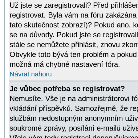
Už jste se zaregistrovali? Před přihláše
registrovat. Byla vám na fóru zakázána
tato skutečnost zobrazí)? Pokud ano, ko
se na důvody. Pokud jste se registrovali,
stále se nemůžete přihlásit, znovu zkont
Obvykle toto bývá ten problém a pokud n
možná má chybné nastavení fóra.
Návrat nahoru
Je vůbec potřeba se registrovat?
Nemusíte. Vše je na administrátorovi fó
vkládání příspěvků. Samozřejmě, že reg
službám nedostupným anonymním uživat
soukromé zprávy, posílání e-mailů uživa
Vřele vám tedy registraci doporučujeme.