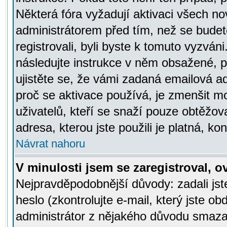
Některá fóra vyžadují aktivaci všech n
administrátorem před tím, než se budete
registrovali, byli byste k tomuto vyzván
následujte instrukce v něm obsažené, po
ujistěte se, že vámi zadaná emailová a
proč se aktivace používá, je zmenšit 
uživatelů, kteří se snaží pouze obtěžovat
adresa, kterou jste použili je platná, ko
Návrat nahoru
V minulosti jsem se zaregistroval, 
Nejpravděpodobnější důvody: zadali js
heslo (zkontrolujte e-mail, který jste obd
administrátor z nějakého důvodu smazal