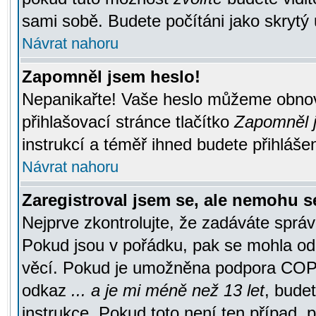
sami sobě. Budete počítáni jako skrytý 
Návrat nahoru
Zapomněl jsem heslo!
Nepanikařte! Vaše heslo můžeme obnov
přihlašovací stránce tlačítko
Zapomněl j
instrukcí a téměř ihned budete přihlášen
Návrat nahoru
Zaregistroval jsem se, ale nemohu se
Nejprve zkontrolujte, že zadáváte správ
Pokud jsou v pořádku, pak se mohla ode
věcí. Pokud je umožněna podpora COPPA a
odkaz
... a je mi méně než 13 let
, bude
instrukce. Pokud toto není ten případ, 