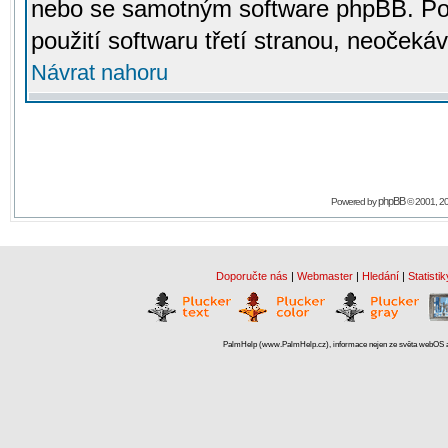
nebo se samotným software phpBB. Po
použití softwaru třetí stranou, neoček
Návrat nahoru
phpBB
Powered by
© 2001, 2
Doporučte nás
|
Webmaster
|
Hledání
|
Statistik
PalmHelp (www.PalmHelp.cz), informace nejen ze světa webOS a 