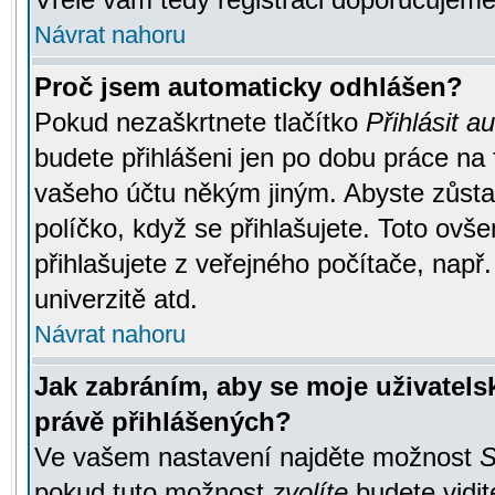
Návrat nahoru
Proč jsem automaticky odhlášen?
Pokud nezaškrtnete tlačítko
Přihlásit a
budete přihlášeni jen po dobu práce na 
vašeho účtu někým jiným. Abyste zůstali
políčko, když se přihlašujete. Toto ov
přihlašujete z veřejného počítače, např
univerzitě atd.
Návrat nahoru
Jak zabráním, aby se moje uživatel
právě přihlášených?
Ve vašem nastavení najděte možnost
S
pokud tuto možnost
zvolíte
budete vidit