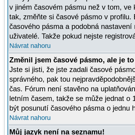
v jiném časovém pásmu než v tom, ve k
tak, změňte si časové pásmo v profilu
časového pásma a podobná nastavení m
uživatelé. Takže pokud nejste registrová
Návrat nahoru
Změnil jsem časové pásmo, ale je to 
Jste si jisti, že jste zadali časové pásm
správného, pak tou nejpravděpodobnější
čas. Fórum není stavěno na uplatňován
letním časem, takže se může jednat o 
být posunutí časového pásma o jednu ho
Návrat nahoru
Můj jazyk není na seznamu!