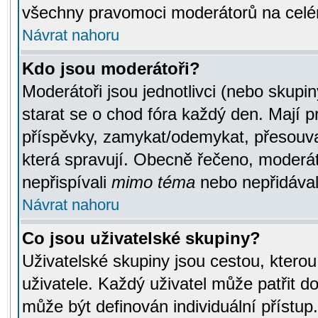
všechny pravomoci moderátorů na celé
Návrat nahoru
Kdo jsou moderátoři?
Moderátoři jsou jednotlivci (nebo skupiny
starat se o chod fóra každý den. Mají 
příspěvky, zamykat/odemykat, přesouva
která spravují. Obecně řečeno, moderáto
nepřispívali
mimo téma
nebo nepřidávali
Návrat nahoru
Co jsou uživatelské skupiny?
Uživatelské skupiny jsou cestou, ktero
uživatele. Každý uživatel může patřit d
může být definován individuální přístu