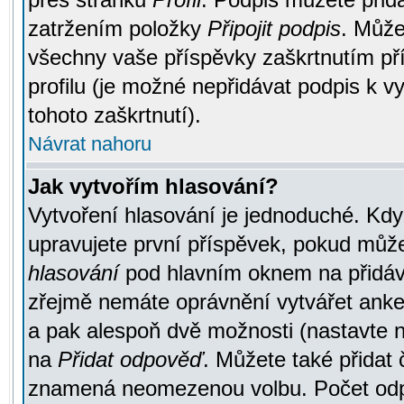
zatržením položky
Připojit podpis
. Může
všechny vaše příspěvky zaškrtnutím pří
profilu (je možné nepřidávat podpis k
tohoto zaškrtnutí).
Návrat nahoru
Jak vytvořím hlasování?
Vytvoření hlasování je jednoduché. Kdy
upravujete první příspěvek, pokud můžet
hlasování
pod hlavním oknem na přidává
zřejmě nemáte oprávnění vytvářet anket
a pak alespoň dvě možnosti (nastavte 
na
Přidat odpověď
. Můžete také přidat 
znamená neomezenou volbu. Počet odpo