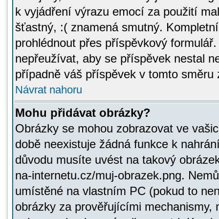
k vyjádření výrazu emocí za použití ma
šťastný, :( znamená smutný. Kompletní
prohlédnout přes příspěvkový formulář.
nepřeužívat, aby se příspěvek nestal 
případně váš příspěvek v tomto směru 
Návrat nahoru
Mohu přidávat obrázky?
Obrázky se mohou zobrazovat ve vašich
době neexistuje žádná funkce k nahrání
důvodu musíte uvést na takový obrázek
na-internetu.cz/muj-obrazek.png. Nemů
umístěné na vlastním PC (pokud to není
obrázky za prověřujícími mechanismy, 