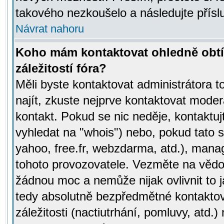
takového nezkoušelo a následujte přísl
Návrat nahoru
Koho mám kontaktovat ohledně obtí
záležitostí fóra?
Měli byste kontaktovat administrátora t
najít, zkuste nejprve kontaktovat moder
kontakt. Pokud se nic neděje, kontaktu
vyhledat na "whois") nebo, pokud tato s
yahoo, free.fr, webzdarma, atd.), mana
tohoto provozovatele. Vezměte na vě
žádnou moc a nemůže nijak ovlivnit to j
tedy absolutně bezpředmětné kontaktov
záležitosti (nactiutrhání, pomluvy, atd