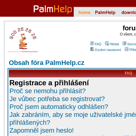
for
O všem, 
FAQ
Hledat
Sezna
Osobní nastavení
Přih
Obsah fóra PalmHelp.cz
FAQ
Registrace a přihlášení
Proč se nemohu přihlásit?
Je vůbec potřeba se registrovat?
Proč jsem automaticky odhlášen?
Jak zabráním, aby se moje uživatelské jmé
přihlášených?
Zapomněl jsem heslo!