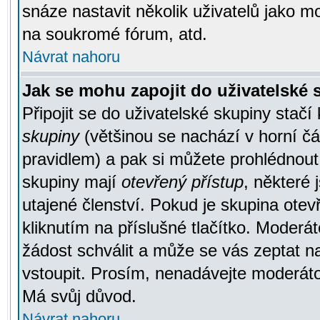
snáze nastavit několik uživatelů jako m
na soukromé fórum, atd.
Návrat nahoru
Jak se mohu zapojit do uživatelské
Připojit se do uživatelské skupiny stačí
skupiny
(většinou se nachází v horní čás
pravidlem) a pak si můžete prohlédnou
skupiny mají
otevřený přístup
, některé 
utajené členství. Pokud je skupina ote
kliknutím na příslušné tlačítko. Moderá
žádost schválit a může se vás zeptat n
vstoupit. Prosím, nenadávejte moderáto
Má svůj důvod.
Návrat nahoru