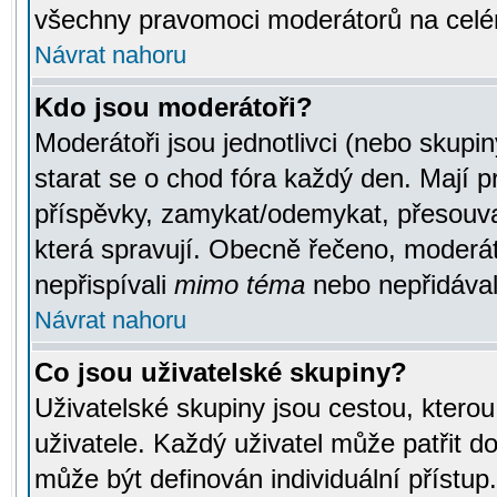
všechny pravomoci moderátorů na celé
Návrat nahoru
Kdo jsou moderátoři?
Moderátoři jsou jednotlivci (nebo skupiny
starat se o chod fóra každý den. Mají 
příspěvky, zamykat/odemykat, přesouva
která spravují. Obecně řečeno, moderáto
nepřispívali
mimo téma
nebo nepřidávali
Návrat nahoru
Co jsou uživatelské skupiny?
Uživatelské skupiny jsou cestou, ktero
uživatele. Každý uživatel může patřit d
může být definován individuální přístu