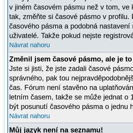
v jiném časovém pásmu než v tom, ve k
tak, změňte si časové pásmo v profilu
časového pásma a podobná nastavení m
uživatelé. Takže pokud nejste registrová
Návrat nahoru
Změnil jsem časové pásmo, ale je to 
Jste si jisti, že jste zadali časové pásm
správného, pak tou nejpravděpodobnější
čas. Fórum není stavěno na uplatňován
letním časem, takže se může jednat o 
být posunutí časového pásma o jednu ho
Návrat nahoru
Můj jazyk není na seznamu!