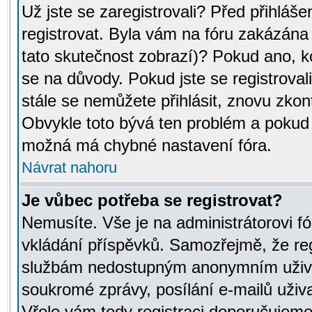
Už jste se zaregistrovali? Před přihláše
registrovat. Byla vám na fóru zakázána
tato skutečnost zobrazí)? Pokud ano, ko
se na důvody. Pokud jste se registrovali,
stále se nemůžete přihlásit, znovu zkont
Obvykle toto bývá ten problém a pokud n
možná má chybné nastavení fóra.
Návrat nahoru
Je vůbec potřeba se registrovat?
Nemusíte. Vše je na administrátorovi fó
vkládání příspěvků. Samozřejmě, že reg
službám nedostupným anonymním uživat
soukromé zprávy, posílání e-mailů uživa
Vřele vám tedy registraci doporučujeme.