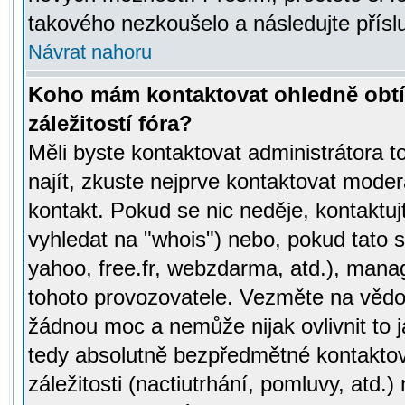
takového nezkoušelo a následujte přísl
Návrat nahoru
Koho mám kontaktovat ohledně obtí
záležitostí fóra?
Měli byste kontaktovat administrátora t
najít, zkuste nejprve kontaktovat moder
kontakt. Pokud se nic neděje, kontaktu
vyhledat na "whois") nebo, pokud tato s
yahoo, free.fr, webzdarma, atd.), mana
tohoto provozovatele. Vezměte na vě
žádnou moc a nemůže nijak ovlivnit to j
tedy absolutně bezpředmětné kontaktov
záležitosti (nactiutrhání, pomluvy, atd