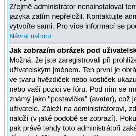
Zřejmě administrátor nenainstaloval tent
jazyka zatím nepřeložil. Kontaktujte adm
vytvořte sami. Pro více informací se po
Návrat nahoru
Jak zobrazím obrázek pod uživatel
Možná, že jste zaregistrovali při prohl
uživatelským jménem. Ten první je obrá
ve tvaru hvězdiček nebo kostiček ukazujíc
nebo vaší pozici ve fóru. Pod ním se m
známý jako "postavička" (avatar), což 
uživatele. Záleží na administrátorovi, zd
naloží (v jaké podobě se zobrazí). Pok
pak právě tehdy toto administrátoři zaká