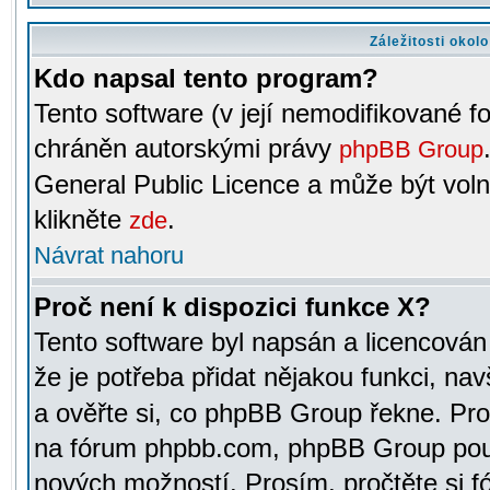
Záležitosti okol
Kdo napsal tento program?
Tento software (v její nemodifikované f
chráněn autorskými právy
phpBB Group
General Public Licence a může být voln
klikněte
.
zde
Návrat nahoru
Proč není k dispozici funkce X?
Tento software byl napsán a licencová
že je potřeba přidat nějakou funkci, nav
a ověřte si, co phpBB Group řekne. Pro
na fórum phpbb.com, phpBB Group pou
nových možností. Prosím, pročtěte si fó