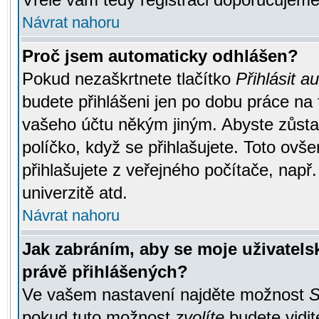
Návrat nahoru
Proč jsem automaticky odhlášen?
Pokud nezaškrtnete tlačítko
Přihlásit a
budete přihlášeni jen po dobu práce na 
vašeho účtu někým jiným. Abyste zůstali
políčko, když se přihlašujete. Toto ov
přihlašujete z veřejného počítače, např
univerzitě atd.
Návrat nahoru
Jak zabráním, aby se moje uživatel
právě přihlášených?
Ve vašem nastavení najděte možnost
S
pokud tuto možnost
zvolíte
budete vidit