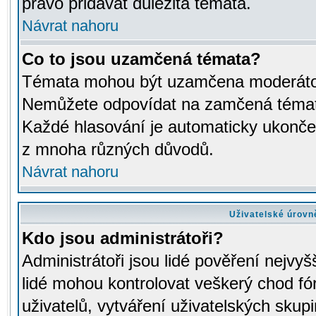
právo přidávat důležitá témata.
Návrat nahoru
Co to jsou uzamčená témata?
Témata mohou být uzamčena moderáto
Nemůžete odpovídat na zamčená témata
Každé hlasování je automaticky ukon
z mnoha různých důvodů.
Návrat nahoru
Uživatelské úrovn
Kdo jsou administrátoři?
Administrátoři jsou lidé pověření nejvyš
lidé mohou kontrolovat veškerý chod fó
uživatelů, vytváření uživatelských skup