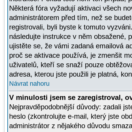
Některá fóra vyžadují aktivaci všech n
administrátorem před tím, než se budete
registrovali, byli byste k tomuto vyzván
následujte instrukce v něm obsažené, po
ujistěte se, že vámi zadaná emailová a
proč se aktivace používá, je zmenšit 
uživatelů, kteří se snaží pouze obtěžovat
adresa, kterou jste použili je platná, ko
Návrat nahoru
V minulosti jsem se zaregistroval, 
Nejpravděpodobnější důvody: zadali js
heslo (zkontrolujte e-mail, který jste obd
administrátor z nějakého důvodu smazal