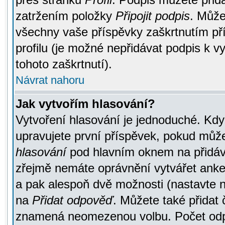
zatržením položky
Připojit podpis
. Může
všechny vaše příspěvky zaškrtnutím pří
profilu (je možné nepřidávat podpis k
tohoto zaškrtnutí).
Návrat nahoru
Jak vytvořím hlasování?
Vytvoření hlasování je jednoduché. Kdy
upravujete první příspěvek, pokud můžet
hlasování
pod hlavním oknem na přidává
zřejmě nemáte oprávnění vytvářet anket
a pak alespoň dvě možnosti (nastavte 
na
Přidat odpověď
. Můžete také přidat 
znamená neomezenou volbu. Počet odpo