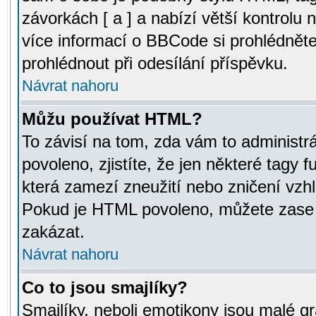
závorkách [ a ] a nabízí větší kontrolu 
více informací o BBCode si prohlédnět
prohlédnout při odesílání příspěvku.
Návrat nahoru
Můžu používat HTML?
To závisí na tom, zda vám to administr
povoleno, zjistíte, že jen některé tagy f
která zamezí zneužití nebo zničení vzh
Pokud je HTML povoleno, můžete zase p
zakázat.
Návrat nahoru
Co to jsou smajlíky?
Smajlíky, neboli emotikony jsou malé gr