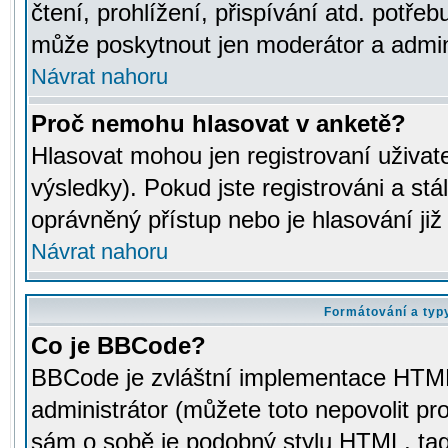
čtení, prohlížení, přispívání atd. potřeb
může poskytnout jen moderátor a adminis
Návrat nahoru
Proč nemohu hlasovat v anketě?
Hlasovat mohou jen registrovaní uživat
výsledky). Pokud jste registrováni a st
oprávněný přístup nebo je hlasování ji
Návrat nahoru
Formátování a typ
Co je BBCode?
BBCode je zvláštní implementace HTML.
administrátor (můžete toto nepovolit pr
sám o sobě je podobný stylu HTML, tag