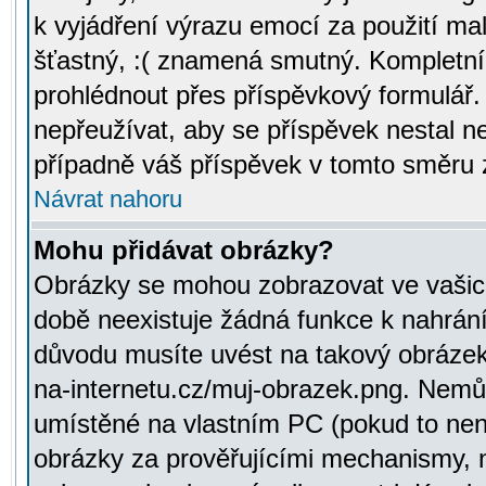
k vyjádření výrazu emocí za použití ma
šťastný, :( znamená smutný. Kompletní
prohlédnout přes příspěvkový formulář.
nepřeužívat, aby se příspěvek nestal 
případně váš příspěvek v tomto směru 
Návrat nahoru
Mohu přidávat obrázky?
Obrázky se mohou zobrazovat ve vašich
době neexistuje žádná funkce k nahrání
důvodu musíte uvést na takový obrázek
na-internetu.cz/muj-obrazek.png. Nemů
umístěné na vlastním PC (pokud to není
obrázky za prověřujícími mechanismy, 