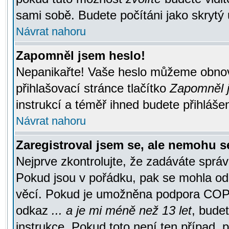
sami sobě. Budete počítáni jako skrytý 
Návrat nahoru
Zapomněl jsem heslo!
Nepanikařte! Vaše heslo můžeme obnov
přihlašovací stránce tlačítko
Zapomněl j
instrukcí a téměř ihned budete přihlášen
Návrat nahoru
Zaregistroval jsem se, ale nemohu se
Nejprve zkontrolujte, že zadáváte správ
Pokud jsou v pořádku, pak se mohla ode
věcí. Pokud je umožněna podpora COPPA a
odkaz
... a je mi méně než 13 let
, bude
instrukce. Pokud toto není ten případ, 