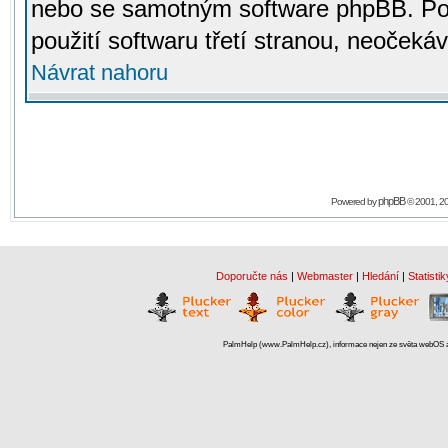
nebo se samotným software phpBB. Po
použití softwaru třetí stranou, neoček
Návrat nahoru
phpBB
Powered by
© 2001, 2
Doporučte nás
|
Webmaster
|
Hledání
|
Statistik
PalmHelp (www.PalmHelp.cz), informace nejen ze světa webOS a 