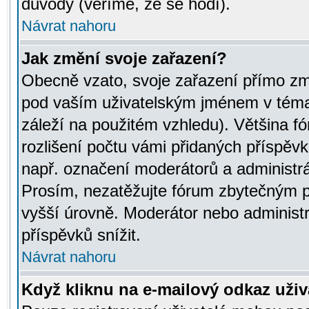
důvody (věříme, že se hodí).
Návrat nahoru
Jak změní svoje zařazení?
Obecně vzato, svoje zařazení přímo zm
pod vaším uživatelským jménem v témat
záleží na použitém vzhledu). Většina fó
rozlišení počtu vámi přidaných příspěvků 
např. označení moderátorů a administrá
Prosím, nezatěžujte fórum zbytečným př
vyšší úrovně. Moderátor nebo administ
příspěvků snížit.
Návrat nahoru
Když kliknu na e-mailový odkaz uživa