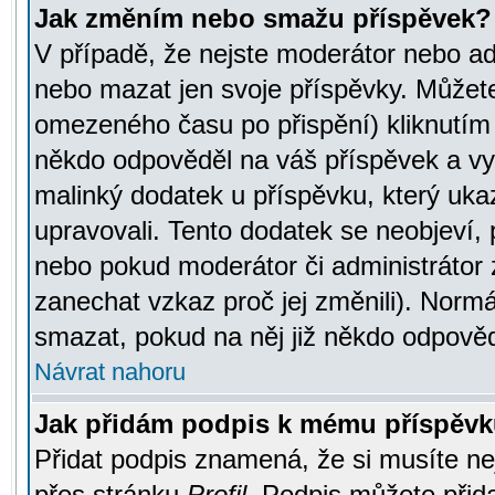
Jak změním nebo smažu příspěvek?
V případě, že nejste moderátor nebo ad
nebo mazat jen svoje příspěvky. Můžete
omezeného času po přispění) kliknutím 
někdo odpověděl na váš příspěvek a vy
malinký dodatek u příspěvku, který ukazu
upravovali. Tento dodatek se neobjeví,
nebo pokud moderátor či administrátor z
zanechat vzkaz proč jej změnili). Norm
smazat, pokud na něj již někdo odpověd
Návrat nahoru
Jak přidám podpis k mému příspěv
Přidat podpis znamená, že si musíte nej
přes stránku
Profil
. Podpis můžete přid