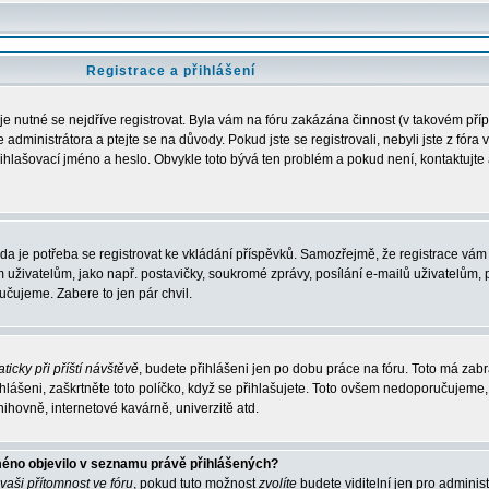
Registrace a přihlášení
 je nutné se nejdříve registrovat. Byla vám na fóru zakázána činnost (v takovém pří
administrátora a ptejte se na důvody. Pokud jste se registrovali, nebyli jste z fóra 
řihlašovací jméno a heslo. Obvykle toto bývá ten problém a pokud není, kontaktujte 
zda je potřeba se registrovat ke vkládání příspěvků. Samozřejmě, že registrace vám 
ivatelům, jako např. postavičky, soukromé zprávy, posílání e-mailů uživatelům, p
učujeme. Zabere to jen pár chvil.
ticky při příští návštěvě
, budete přihlášeni jen po dobu práce na fóru. Toto má zabrá
hlášeni, zaškrtněte toto políčko, když se přihlašujete. Toto ovšem nedoporučujeme,
nihovně, internetové kavárně, univerzitě atd.
méno objevilo v seznamu právě přihlášených?
 vaši přítomnost ve fóru
, pokud tuto možnost
zvolíte
budete viditelní jen pro adminis