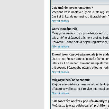
Jak změním svoje nastavení?
Všechna vaše nastavení (pokud jste registr
části stránky, ale nemusí to být pravidlem)
Návrat nahoru
Časy jsou špatně!
Časy jsou téměř vždy v pořádku, ovšem to, 
tak, změňte si časové pásmo v profilu. Be
uživatelé. Takže pokud nejste registrováni, t
Návrat nahoru
Změnil jsem časové pásmo, ale je to stál
Jste si jisti, že jste zadali časové pásmo 
letní čas. Fórum není stavěno na uplatňová
být posunutí časového pásma o jednu hodin
Návrat nahoru
Můj jazyk není na seznamu!
Zřejmě administrátor nenainstaloval tento ja
překlad vytvořte sami. Pro více informací s
Návrat nahoru
Jak zobrazím obrázek pod uživatelským
Možná, že jste zaregistrovali při prohlížen