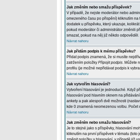
Jak změním nebo smažu příspěvek?
V případě, že nejste moderátor nebo admini
omezeného času po přispění) kliknutím na t
dodatek u příspěvku, který ukazuje, kolikr
pokud moderátor či administrátor změnili p
smazat, pokud na něj již někdo odpověděl.
Návrat nahoru
Jak přidám podpis k mému příspěvku?
Přidat podpis znamená, že si musíte nejdřív
zatržením položky
Připojit podpis
. Můžete r
profilu (je možné nepřidávat podpis k vybr
Návrat nahoru
Jak vytvořím hlasování?
Vytvoření hlasování je jednoduché. Když př
hlasování
pod hlavním oknem na přidávání p
ankety a pak alespoň dvě možnosti (nastav
kde 0 znamená neomezenou volbu. Počet odp
Návrat nahoru
Jak změním nebo smažu hlasování?
Je to stejné jako s příspěvky, hlasování 
kliknutím na první příspěvek v tématu (tot
změnit položku v hlasování, v případě již 