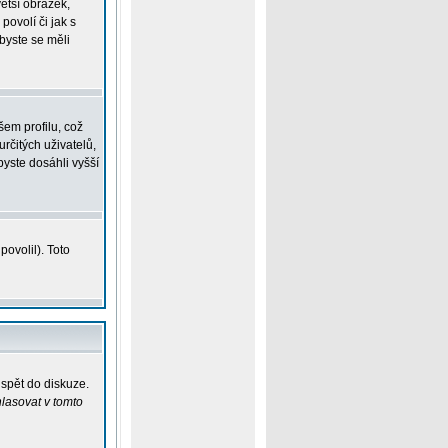
větší obrázek,
povolí či jak s
 byste se měli
em profilu, což
určitých uživatelů,
yste dosáhli vyšší
ovolil). Toto
ispět do diskuze.
lasovat v tomto