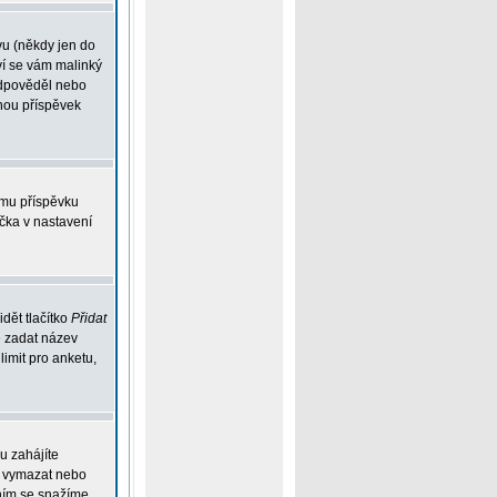
vu (někdy jen do
ví se vám malinký
eodpověděl nebo
ohou příspěvek
ému příspěvku
íčka v nastavení
dět tlačítko
Přidat
e zadat název
limit pro anketu,
u zahájíte
ou vymazat nebo
ením se snažíme