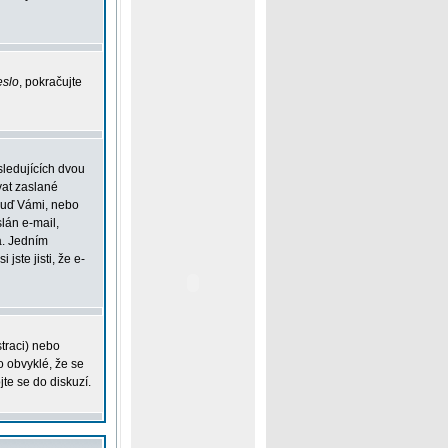
eslo
, pokračujte
sledujících dvou
vat zaslané
 buď Vámi, nebo
slán e-mail,
á. Jedním
jste jisti, že e-
straci) nebo
o obvyklé, že se
jte se do diskuzí.