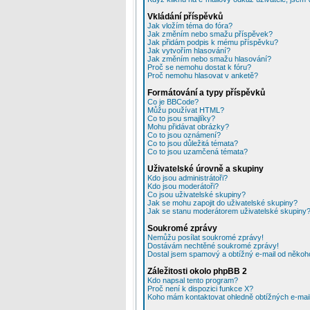
Vkládání příspěvků
Jak vložím téma do fóra?
Jak změním nebo smažu příspěvek?
Jak přidám podpis k mému příspěvku?
Jak vytvořím hlasování?
Jak změním nebo smažu hlasování?
Proč se nemohu dostat k fóru?
Proč nemohu hlasovat v anketě?
Formátování a typy příspěvků
Co je BBCode?
Můžu používat HTML?
Co to jsou smajlíky?
Mohu přidávat obrázky?
Co to jsou oznámení?
Co to jsou důležitá témata?
Co to jsou uzamčená témata?
Uživatelské úrovně a skupiny
Kdo jsou administrátoři?
Kdo jsou moderátoři?
Co jsou uživatelské skupiny?
Jak se mohu zapojit do uživatelské skupiny?
Jak se stanu moderátorem uživatelské skupiny
Soukromé zprávy
Nemůžu posílat soukromé zprávy!
Dostávám nechtěné soukromé zprávy!
Dostal jsem spamový a obtížný e-mail od někoho
Záležitosti okolo phpBB 2
Kdo napsal tento program?
Proč není k dispozici funkce X?
Koho mám kontaktovat ohledně obtížných e-mailů