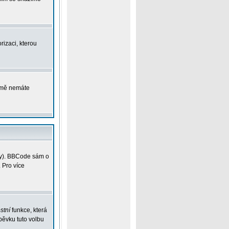
rizaci, kterou
ejmě nemáte
vky). BBCode sám o
 Pro více
stní
funkce, která
pěvku tuto volbu