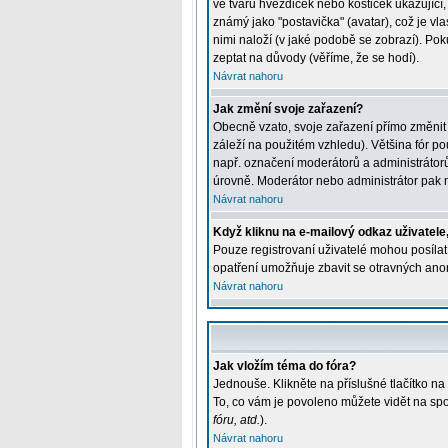
ve tvaru hvězdiček nebo kostiček ukazující, 
známý jako "postavička" (avatar), což je vla
nimi naloží (v jaké podobě se zobrazí). Pok
zeptat na důvody (věříme, že se hodí).
Návrat nahoru
Jak změní svoje zařazení?
Obecně vzato, svoje zařazení přímo změnit
záleží na použitém vzhledu). Většina fór pou
např. označení moderátorů a administrátorů
úrovně. Moderátor nebo administrátor pak m
Návrat nahoru
Když kliknu na e-mailový odkaz uživatele,
Pouze registrovaní uživatelé mohou posílat 
opatření umožňuje zbavit se otravných anon
Návrat nahoru
Jak vložím téma do fóra?
Jednouše. Klikněte na příslušné tlačítko n
To, co vám je povoleno můžete vidět na spo
fóru, atd.
).
Návrat nahoru