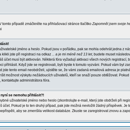
 tomto případě zmáčkněte na přihlašovací stránce tlačítko
Zapomněl jsem svoje h
ni
lásit!
uživatelské jméno a heslo. Pokud jsou v pořádku, pak se mohla odehrát jedna z ná
ikli jste při registraci na odkaz
... a je mi méně než 13 let
, budete muset následo
váš účet musí být aktivován. Některá fóra vyžadují aktivaci všech nových registrací,
 přihlásit. Když jste se registrovali, byli byste k tomuto vyzváni. Pokud vám byl za
 jste tento email neobdrželi, ujistěte se, že vámi zadaná emailová adresa je platn
nšit možnost výskytu
nežádoucích
uživatelů, kteří se snaží pouze obtěžovat. Pokud si 
, kontaktujte administrátora fóra.
 nyní se nemohu přihlásit?!
bné uživatelské jméno nebo heslo (zkontrolujte e-mail, který jste obdrželi při regi
účet. Pokud je to ten druhý případ, pak jste možná nevložili žádný příspěvek. Je t
 nepřispěli, aby se zmenšila velikost databáze. Zkuste se zaregistrovat znovu a zapo