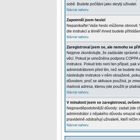
sobě. Budete počítáni jako skrytý uživatel.
Návrat nahoru
Zapomněl jsem heslo!
Nepanikařte! Vaše heslo můžeme obnovit. V
dle instrukcí a téměř ihned budete přihláše
Návrat nahoru
Zaregistroval jsem se, ale nemohu se přih
Nejprve zkontrolujte, že zadáváte správné 
věcí. Pokud je umožněna podpora COPPA a kl
instrukce. Pokud toto není ten případ, pak 
administrátorem před tím, než se budete moci
následujte instrukce v něm obsažené, pokud
důvodem, proč se aktivace používá, je zme
mailová adresa, kterou jste použili je platná
Návrat nahoru
V minulosti jsem se zaregistroval, ovšem
Nejpravděpodobnější důvody: zadali jste chy
administrátor z nějakého důvodu smazal váš 
pravidelně odstraňují uživatelé, kteří ničím
Návrat nahoru