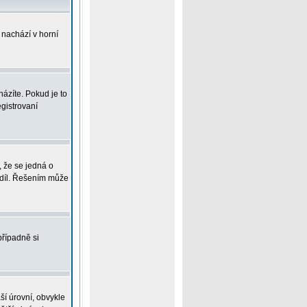
 nachází v horní
ázíte. Pokud je to
gistrovaní
, že se jedná o
zdíl. Řešením může
případně si
ší úrovní, obvykle