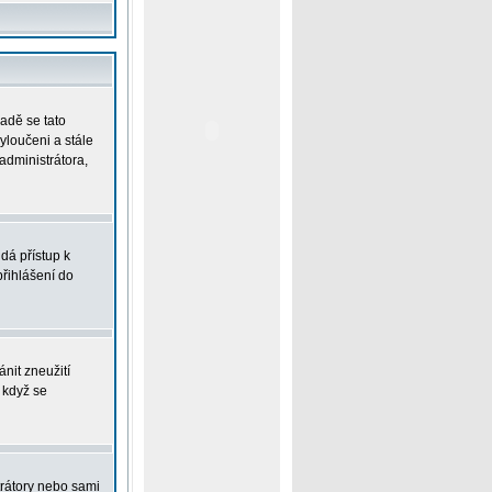
padě se tato
vyloučeni a stále
administrátora,
dá přístup k
řihlášení do
nit zneužití
 když se
trátory nebo sami