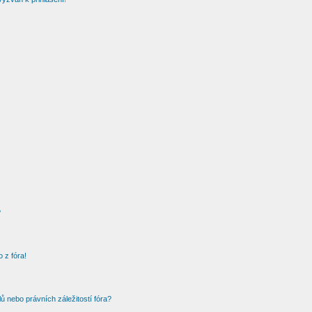
?
 z fóra!
 nebo právních záležitostí fóra?