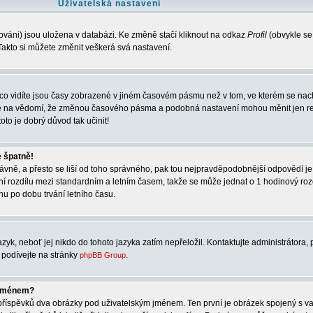
Uživatelská nastavení
ováni) jsou uložena v databázi. Ke změně stačí kliknout na odkaz
Profil
(obvykle se
. Takto si můžete změnit veškerá svá nastavení.
co vidíte jsou časy zobrazené v jiném časovém pásmu než v tom, ve kterém se nach
rte na vědomí, že změnou časového pásma a podobná nastavení mohou měnit jen re
oto je dobrý důvod tak učinit!
e špatně!
správně, a přesto se liší od toho správného, pak tou nejpravděpodobnější odpovědí je
ní rozdílu mezi standardním a letním časem, takže se může jednat o 1 hodinový ro
u po dobu trvání letního času.
zyk, neboť jej nikdo do tohoto jazyka zatím nepřeložil. Kontaktujte administrátora, 
e podívejte na stránky
.
phpBB Group
 jménem?
í příspěvků dva obrázky pod uživatelským jménem. Ten první je obrázek spojený s va