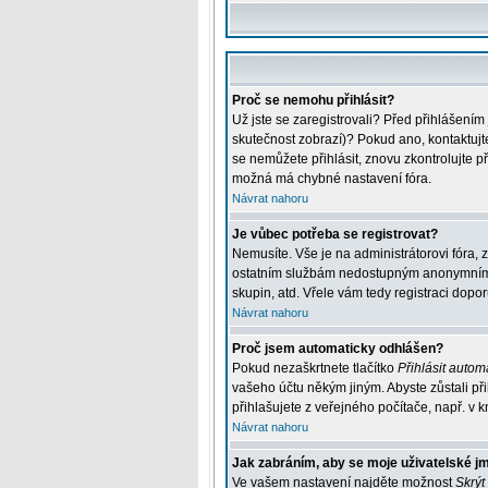
Proč se nemohu přihlásit?
Už jste se zaregistrovali? Před přihlášením
skutečnost zobrazí)? Pokud ano, kontaktujte 
se nemůžete přihlásit, znovu zkontrolujte p
možná má chybné nastavení fóra.
Návrat nahoru
Je vůbec potřeba se registrovat?
Nemusíte. Vše je na administrátorovi fóra, 
ostatním službám nedostupným anonymním už
skupin, atd. Vřele vám tedy registraci dopor
Návrat nahoru
Proč jsem automaticky odhlášen?
Pokud nezaškrtnete tlačítko
Přihlásit automa
vašeho účtu někým jiným. Abyste zůstali při
přihlašujete z veřejného počítače, např. v k
Návrat nahoru
Jak zabráním, aby se moje uživatelské j
Ve vašem nastavení najděte možnost
Skrýt