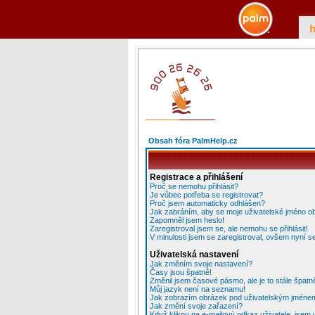
Obsah fóra PalmHelp.cz
Registrace a přihlášení
Proč se nemohu přihlásit?
Je vůbec potřeba se registrovat?
Proč jsem automaticky odhlášen?
Jak zabráním, aby se moje uživatelské jméno o
Zapomněl jsem heslo!
Zaregistroval jsem se, ale nemohu se přihlásit!
V minulosti jsem se zaregistroval, ovšem nyní se
Uživatelská nastavení
Jak změním svoje nastavení?
Časy jsou špatně!
Změnil jsem časové pásmo, ale je to stále špatn
Můj jazyk není na seznamu!
Jak zobrazím obrázek pod uživatelským jméne
Jak změní svoje zařazení?
Když kliknu na e-mailový odkaz uživatele, jsem 