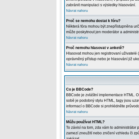
zabránit manipulaci s výsledky hlasování.
Návrat nahoru
Proč se nemohu dostat k fóru?
Některá fóra mohou být znepřístupněna určitý
může poskytnout jen moderátor a administrát
Návrat nahoru
Proč nemohu hlasovat v anketě?
Hlasovat mohou jen registrovaní uživatelé (
oprávněný přístup nebo je hlasování již uk
Návrat nahoru
Co je BBCode?
BBCode je zvláštní implementace HTML. O j
sobě je podobný stylu HTML, tagy jsou uzavře
informací o BBCode si prohlédněte průvodce
Návrat nahoru
Můžu používat HTML?
To závisí na tom, zda vám to administrátor p
zamezí zneužití nebo zničení vzhledu či z
zakázat.