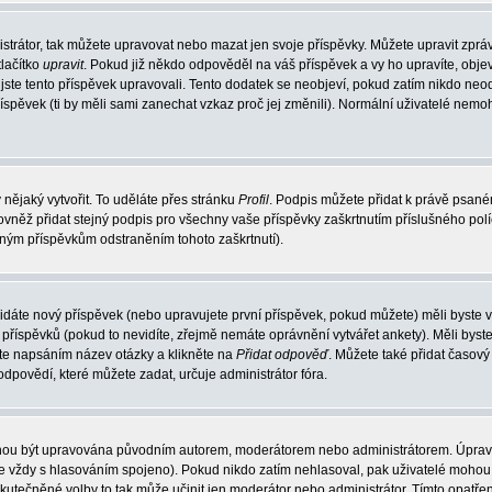
strátor, tak můžete upravovat nebo mazat jen svoje příspěvky. Můžete upravit zprá
lačítko
upravit
. Pokud již někdo odpověděl na váš příspěvek a vy ho upravíte, obje
át jste tento příspěvek upravovali. Tento dodatek se neobjeví, pokud zatím nikdo n
říspěvek (ti by měli sami zanechat vzkaz proč jej změnili). Normální uživatelé nem
 nějaký vytvořit. To uděláte přes stránku
Profil
. Podpis můžete přidat k právě psan
ovněž přidat stejný podpis pro všechny vaše příspěvky zaškrtnutím příslušného pol
aným příspěvkům odstraněním tohoto zaškrtnutí).
idáte nový příspěvek (nebo upravujete první příspěvek, pokud můžete) měli byste vi
říspěvků (pokud to nevidíte, zřejmě nemáte oprávnění vytvářet ankety). Měli byst
te napsáním název otázky a klikněte na
Přidat odpověď
. Můžete také přidat časový 
ovědí, které můžete zadat, určuje administrátor fóra.
mohou být upravována původním autorem, moderátorem nebo administrátorem. Úprav
o je vždy s hlasováním spojeno). Pokud nikdo zatím nehlasoval, pak uživatelé moh
uskutečněné volby to tak může učinit jen moderátor nebo administrátor. Tímto opatř