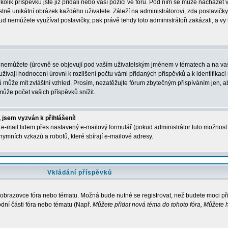
kolik příspěvků jste již přidali nebo vaší pozici ve fóru. Pod ním se může nacházet 
stně unikátní obrázek každého uživatele. Záleží na administrátorovi, zda postavičky 
ud nemůžete využívat postavičky, pak právě tehdy toto administrátoři zakázali, a vy
 nemůžete (úrovně se objevují pod vaším uživatelským jménem v tématech a na vaš
žívají hodnocení úrovní k rozlišení počtu vámi přidaných příspěvků a k identifikaci 
 může mít zvláštní vzhled. Prosím, nezatěžujte fórum zbytečným přispíváním jen, ab
ůže počet vašich příspěvků snížit.
 jsem vyzván k přihlášení!
e-mail lidem přes nastavený e-mailový formulář (pokud administrátor tuto možnost p
ymních vzkazů a robotů, které sbírají e-mailové adresy.
Vkládání příspěvků
a obrazovce fóra nebo tématu. Možná bude nutné se registrovat, než budete moci př
dní části fóra nebo tématu (Např.
Můžete přidat nová téma do tohoto fóra, Můžete h