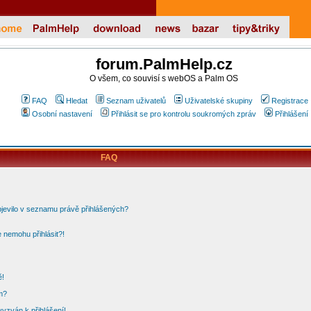
forum.PalmHelp.cz
O všem, co souvisí s webOS a Palm OS
FAQ
Hledat
Seznam uživatelů
Uživatelské skupiny
Registrace
Osobní nastavení
Přihlásit se pro kontrolu soukromých zpráv
Přihlášení
FAQ
bjevilo v seznamu právě přihlášených?
 nemohu přihlásit?!
ě!
m?
vyzván k přihlášení!