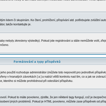
m lidem či skupinám. Ke čtení, prohlížení, přispívání atd. potřebujete zvláštní auto
or, takže kontaktujte je.
aby nebyly zkresleny výsledky). Pokud jste registrováni a stále nemůžete volit, zř
ončeno.
Formátování a typy příspěvků
eho použití rozhoduje administrátor (můžete toto nepovolit pro jednotlivé příspě
ny v hranatých závorkách [ a ] a nabízí větší kontrolu nad tím, co a jak se zobrazí.
, kterého si můžete prohlédnout při odesílání příspěvku.
ovolí. Pokud to máte povoleno, zjistíte, že jen některé tagy fungují, což je
bezpečno
působení jiných problémů. Pokud je HTML povoleno, můžete zase příspěvek od přís