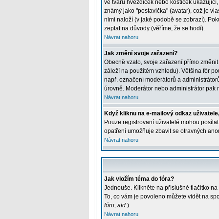
ve tvaru hvězdiček nebo kostiček ukazující, 
známý jako "postavička" (avatar), což je vla
nimi naloží (v jaké podobě se zobrazí). Pok
zeptat na důvody (věříme, že se hodí).
Návrat nahoru
Jak změní svoje zařazení?
Obecně vzato, svoje zařazení přímo změnit
záleží na použitém vzhledu). Většina fór pou
např. označení moderátorů a administrátorů
úrovně. Moderátor nebo administrátor pak m
Návrat nahoru
Když kliknu na e-mailový odkaz uživatele,
Pouze registrovaní uživatelé mohou posílat 
opatření umožňuje zbavit se otravných anon
Návrat nahoru
Jak vložím téma do fóra?
Jednouše. Klikněte na příslušné tlačítko n
To, co vám je povoleno můžete vidět na spo
fóru, atd.
).
Návrat nahoru