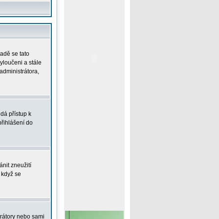
padě se tato
vyloučeni a stále
administrátora,
dá přístup k
řihlášení do
nit zneužití
 když se
trátory nebo sami