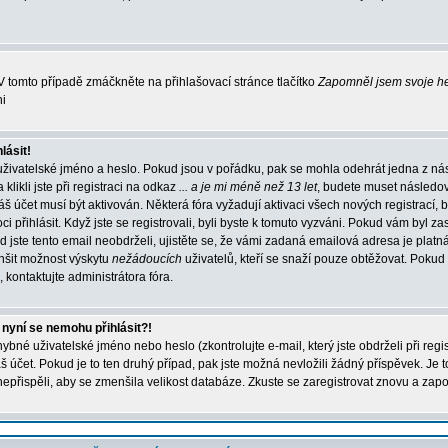
 tomto případě zmáčkněte na přihlašovací stránce tlačítko
Zapomněl jsem svoje h
ni
lásit!
uživatelské jméno a heslo. Pokud jsou v pořádku, pak se mohla odehrát jedna z ná
ikli jste při registraci na odkaz
... a je mi méně než 13 let
, budete muset následo
váš účet musí být aktivován. Některá fóra vyžadují aktivaci všech nových registrací,
 přihlásit. Když jste se registrovali, byli byste k tomuto vyzváni. Pokud vám byl za
 jste tento email neobdrželi, ujistěte se, že vámi zadaná emailová adresa je platn
nšit možnost výskytu
nežádoucích
uživatelů, kteří se snaží pouze obtěžovat. Pokud si 
, kontaktujte administrátora fóra.
 nyní se nemohu přihlásit?!
bné uživatelské jméno nebo heslo (zkontrolujte e-mail, který jste obdrželi při regi
účet. Pokud je to ten druhý případ, pak jste možná nevložili žádný příspěvek. Je t
 nepřispěli, aby se zmenšila velikost databáze. Zkuste se zaregistrovat znovu a zapo