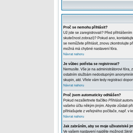
Proč se nemohu přihlásit?
Už jste se zaregistrovali? Před přihlášením
skutečnost zobrazí)? Pokud ano, kontaktujte 
se nemůžete přihlásit, znovu zkontrolujte p
možná má chybné nastavení fóra.
Návrat nahoru
Je vůbec potřeba se registrovat?
Nemusíte. Vše je na administrátorovi fóra, 
ostatním službám nedostupným anonymním už
skupin, atd. Vřele vám tedy registraci dopor
Návrat nahoru
Proč jsem automaticky odhlášen?
Pokud nezaškrtnete tlačítko
Přihlásit automa
vašeho účtu někým jiným. Abyste zůstali při
přihlašujete z veřejného počítače, např. v k
Návrat nahoru
Jak zabráním, aby se moje uživatelské j
Ve vašem nastavení najděte možnost
Skrýt