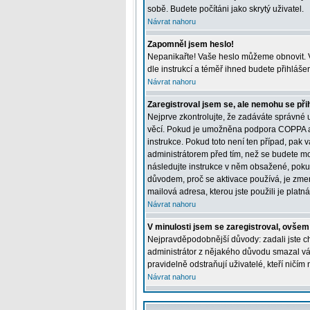
sobě. Budete počítáni jako skrytý uživatel.
Návrat nahoru
Zapomněl jsem heslo!
Nepanikařte! Vaše heslo můžeme obnovit. V
dle instrukcí a téměř ihned budete přihláše
Návrat nahoru
Zaregistroval jsem se, ale nemohu se přih
Nejprve zkontrolujte, že zadáváte správné 
věcí. Pokud je umožněna podpora COPPA a kl
instrukce. Pokud toto není ten případ, pak 
administrátorem před tím, než se budete moci
následujte instrukce v něm obsažené, pokud
důvodem, proč se aktivace používá, je zme
mailová adresa, kterou jste použili je platná
Návrat nahoru
V minulosti jsem se zaregistroval, ovšem
Nejpravděpodobnější důvody: zadali jste chy
administrátor z nějakého důvodu smazal váš 
pravidelně odstraňují uživatelé, kteří ničím
Návrat nahoru