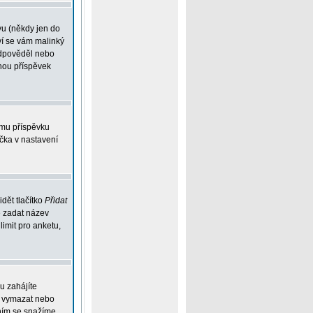
vu (někdy jen do
ví se vám malinký
eodpověděl nebo
ohou příspěvek
ému příspěvku
íčka v nastavení
dět tlačítko
Přidat
e zadat název
limit pro anketu,
u zahájíte
ou vymazat nebo
ením se snažíme