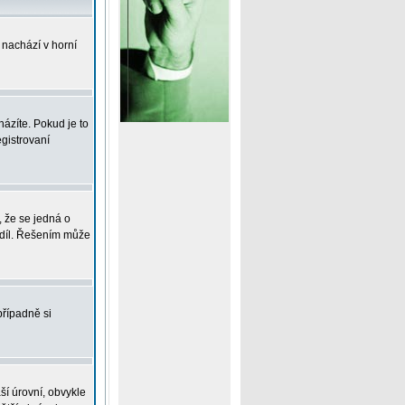
 nachází v horní
ázíte. Pokud je to
gistrovaní
, že se jedná o
zdíl. Řešením může
případně si
ší úrovní, obvykle