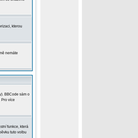
rizaci, kterou
ejmě nemáte
vky). BBCode sám o
 Pro více
stní
funkce, která
pěvku tuto volbu