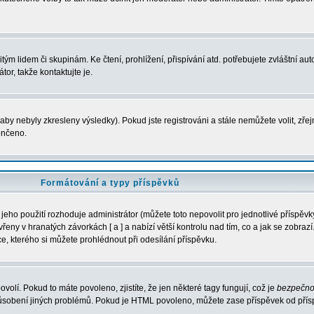
m lidem či skupinám. Ke čtení, prohlížení, přispívání atd. potřebujete zvláštní auto
or, takže kontaktujte je.
aby nebyly zkresleny výsledky). Pokud jste registrováni a stále nemůžete volit, zř
ončeno.
Formátování a typy příspěvků
eho použití rozhoduje administrátor (můžete toto nepovolit pro jednotlivé příspě
ny v hranatých závorkách [ a ] a nabízí větší kontrolu nad tím, co a jak se zobrazí.
, kterého si můžete prohlédnout při odesílání příspěvku.
ovolí. Pokud to máte povoleno, zjistíte, že jen některé tagy fungují, což je
bezpečno
působení jiných problémů. Pokud je HTML povoleno, můžete zase příspěvek od přís