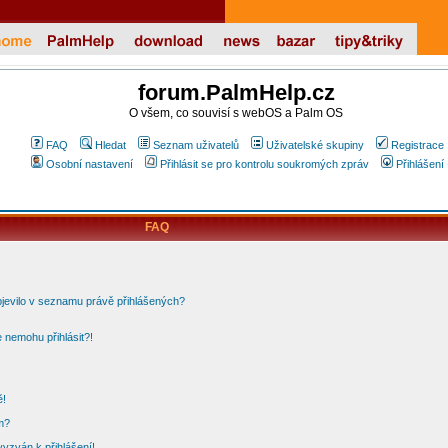
forum.PalmHelp.cz
O všem, co souvisí s webOS a Palm OS
FAQ
Hledat
Seznam uživatelů
Uživatelské skupiny
Registrace
Osobní nastavení
Přihlásit se pro kontrolu soukromých zpráv
Přihlášení
FAQ
bjevilo v seznamu právě přihlášených?
 nemohu přihlásit?!
ě!
m?
vyzván k přihlášení!