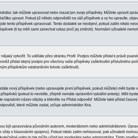
strátor, tak můžete upravovat nebo mazat jen svoje příspěvky. Můžete upravit zprá
lačítko
upravit
. Pokud již někdo odpověděl na váš příspěvek a vy ho upravíte, obje
át jste tento příspěvek upravovali. Tento dodatek se neobjeví, pokud zatím nikdo n
říspěvek (ti by měli sami zanechat vzkaz proč jej změnili). Normální uživatelé nem
 nějaký vytvořit. To uděláte přes stránku
Profil
. Podpis můžete přidat k právě psan
ovněž přidat stejný podpis pro všechny vaše příspěvky zaškrtnutím příslušného pol
aným příspěvkům odstraněním tohoto zaškrtnutí).
idáte nový příspěvek (nebo upravujete první příspěvek, pokud můžete) měli byste vi
říspěvků (pokud to nevidíte, zřejmě nemáte oprávnění vytvářet ankety). Měli byst
te napsáním název otázky a klikněte na
Přidat odpověď
. Můžete také přidat časový 
ovědí, které můžete zadat, určuje administrátor fóra.
mohou být upravována původním autorem, moderátorem nebo administrátorem. Úprav
o je vždy s hlasováním spojeno). Pokud nikdo zatím nehlasoval, pak uživatelé moh
uskutečněné volby to tak může učinit jen moderátor nebo administrátor. Tímto opatř