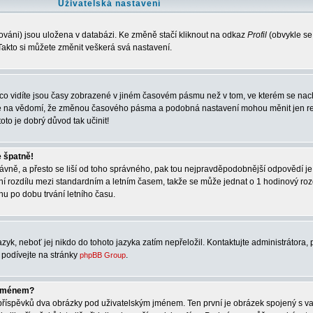
Uživatelská nastavení
ováni) jsou uložena v databázi. Ke změně stačí kliknout na odkaz
Profil
(obvykle se
. Takto si můžete změnit veškerá svá nastavení.
co vidíte jsou časy zobrazené v jiném časovém pásmu než v tom, ve kterém se nach
rte na vědomí, že změnou časového pásma a podobná nastavení mohou měnit jen re
oto je dobrý důvod tak učinit!
e špatně!
správně, a přesto se liší od toho správného, pak tou nejpravděpodobnější odpovědí je
ní rozdílu mezi standardním a letním časem, takže se může jednat o 1 hodinový ro
u po dobu trvání letního času.
zyk, neboť jej nikdo do tohoto jazyka zatím nepřeložil. Kontaktujte administrátora, 
e podívejte na stránky
.
phpBB Group
 jménem?
í příspěvků dva obrázky pod uživatelským jménem. Ten první je obrázek spojený s va