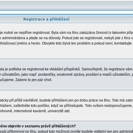
Registrace a přihlášení
 je nutné se nejdříve registrovat. Byla vám na fóru zakázána činnost (v takovém pří
administrátora a ptejte se na důvody. Pokud jste se registrovali, nebyli jste z fóra 
řihlašovací jméno a heslo. Obvykle toto bývá ten problém a pokud není, kontaktujte 
zda je potřeba se registrovat ke vkládání příspěvků. Samozřejmě, že registrace vám 
ivatelům, jako např. postavičky, soukromé zprávy, posílání e-mailů uživatelům, p
učujeme. Zabere to jen pár chvil.
ticky při příští návštěvě
, budete přihlášeni jen po dobu práce na fóru. Toto má zabrá
hlášeni, zaškrtněte toto políčko, když se přihlašujete. Toto ovšem nedoporučujeme,
nihovně, internetové kavárně, univerzitě atd.
méno objevilo v seznamu právě přihlášených?
 vaši přítomnost ve fóru
, pokud tuto možnost
zvolíte
budete viditelní jen pro adminis