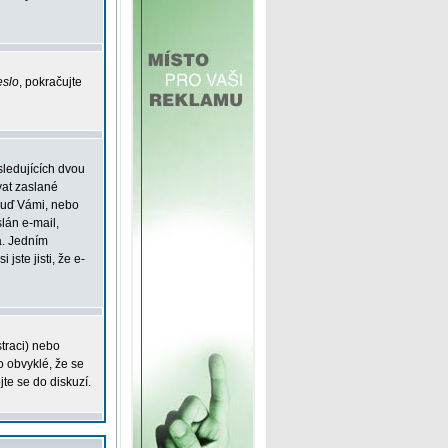
eslo
, pokračujte
sledujících dvou
vat zaslané
 buď Vámi, nebo
slán e-mail,
á. Jedním
jste jisti, že e-
straci) nebo
o obvyklé, že se
jte se do diskuzí.