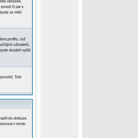
větší obrázek,
povolí či jak s
 byste se měli
em profilu, což
určitých uživatelů,
yste dosáhli vyšší
ovolil). Toto
ispět do diskuze.
lasovat v tomto