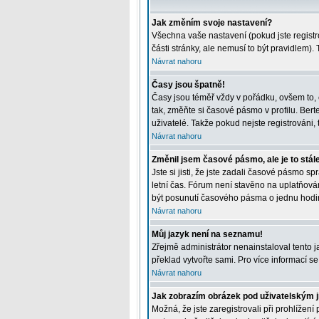
Jak změním svoje nastavení?
Všechna vaše nastavení (pokud jste registr
části stránky, ale nemusí to být pravidlem)
Návrat nahoru
Časy jsou špatně!
Časy jsou téměř vždy v pořádku, ovšem to, 
tak, změňte si časové pásmo v profilu. Be
uživatelé. Takže pokud nejste registrováni, t
Návrat nahoru
Změnil jsem časové pásmo, ale je to stál
Jste si jisti, že jste zadali časové pásmo 
letní čas. Fórum není stavěno na uplatňová
být posunutí časového pásma o jednu hodin
Návrat nahoru
Můj jazyk není na seznamu!
Zřejmě administrátor nenainstaloval tento ja
překlad vytvořte sami. Pro více informací s
Návrat nahoru
Jak zobrazím obrázek pod uživatelským
Možná, že jste zaregistrovali při prohlížen