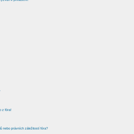
?
 z fóra!
 nebo právních záležitostí fóra?