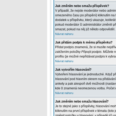
Jak změním nebo smažu příspěvek?
V případě, že nejste moderátor nebo admini
omezeného času po přispění) kliknutím na t
dodatek u příspěvku, který ukazuje, kolikr
pokud moderátor či administrátor změnili p
smazat, pokud na něj již někdo odpověděl.
Návrat nahoru
Jak přidám podpis k mému příspěvku?
Přidat podpis znamená, že si musíte nejdřív
zatržením položky
Připojit podpis
. Můžete r
profilu (je možné nepřidávat podpis k vybr
Návrat nahoru
Jak vytvořím hlasování?
Vytvoření hlasování je jednoduché. Když př
hlasování
pod hlavním oknem na přidávání p
ankety a pak alespoň dvě možnosti (nastav
kde 0 znamená neomezenou volbu. Počet odp
Návrat nahoru
Jak změním nebo smažu hlasování?
Je to stejné jako s příspěvky, hlasování 
kliknutím na první příspěvek v tématu (tot
změnit položku v hlasování, v případě již 