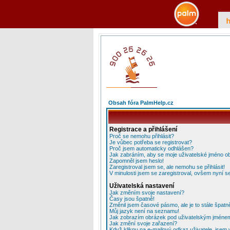
Obsah fóra PalmHelp.cz
Registrace a přihlášení
Proč se nemohu přihlásit?
Je vůbec potřeba se registrovat?
Proč jsem automaticky odhlášen?
Jak zabráním, aby se moje uživatelské jméno o
Zapomněl jsem heslo!
Zaregistroval jsem se, ale nemohu se přihlásit!
V minulosti jsem se zaregistroval, ovšem nyní se
Uživatelská nastavení
Jak změním svoje nastavení?
Časy jsou špatně!
Změnil jsem časové pásmo, ale je to stále špatn
Můj jazyk není na seznamu!
Jak zobrazím obrázek pod uživatelským jméne
Jak změní svoje zařazení?
Když kliknu na e-mailový odkaz uživatele, jsem 