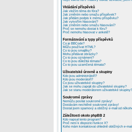
Vkládání příspěvků
Jak vložím téma do fóra?
Jak změním nebo smažu příspěvek?
Jak přidám podpis k mému příspěvku?
Jak vytvořím hlasování?
Jak změním nebo smažu hlasování?
Proč se nemohu dostat k fóru?
Proč nemohu hlasovat v anketě?
Formátování a typy příspěvků
Co je BBCode?
Můžu používat HTML?
Co to jsou smajlíky?
Mohu přidávat obrázky?
Co to jsou oznámení?
Co to jsou důležitá témata?
Co to jsou uzamčená témata?
Uživatelské úrovně a skupiny
Kdo jsou administrátoři?
Kdo jsou moderátoři?
Co jsou uživatelské skupiny?
Jak se mohu zapojit do uživatelské skupiny?
Jak se stanu moderátorem uživatelské skupiny
Soukromé zprávy
Nemůžu posílat soukromé zprávy!
Dostávám nechtěné soukromé zprávy!
Dostal jsem spamový a obtížný e-mail od někoho
Záležitosti okolo phpBB 2
Kdo napsal tento program?
Proč není k dispozici funkce X?
Koho mám kontaktovat ohledně obtížných e-mailů