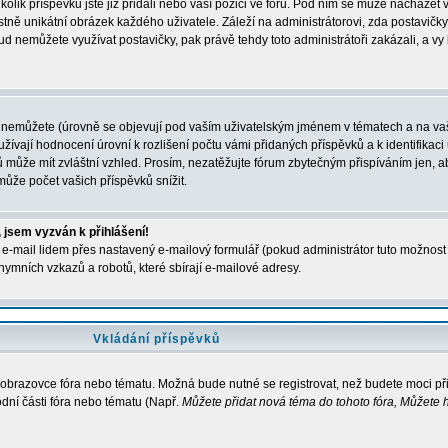
kolik příspěvků jste již přidali nebo vaší pozici ve fóru. Pod ním se může nacházet 
stně unikátní obrázek každého uživatele. Záleží na administrátorovi, zda postavičky 
ud nemůžete využívat postavičky, pak právě tehdy toto administrátoři zakázali, a vy
 nemůžete (úrovně se objevují pod vaším uživatelským jménem v tématech a na vaš
žívají hodnocení úrovní k rozlišení počtu vámi přidaných příspěvků a k identifikaci 
 může mít zvláštní vzhled. Prosím, nezatěžujte fórum zbytečným přispíváním jen, ab
ůže počet vašich příspěvků snížit.
 jsem vyzván k přihlášení!
e-mail lidem přes nastavený e-mailový formulář (pokud administrátor tuto možnost p
ymních vzkazů a robotů, které sbírají e-mailové adresy.
Vkládání příspěvků
a obrazovce fóra nebo tématu. Možná bude nutné se registrovat, než budete moci př
dní části fóra nebo tématu (Např.
Můžete přidat nová téma do tohoto fóra, Můžete h