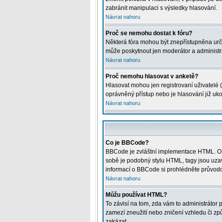
zabránit manipulaci s výsledky hlasování.
Návrat nahoru
Proč se nemohu dostat k fóru?
Některá fóra mohou být znepřístupněna určitý
může poskytnout jen moderátor a administrát
Návrat nahoru
Proč nemohu hlasovat v anketě?
Hlasovat mohou jen registrovaní uživatelé (
oprávněný přístup nebo je hlasování již uk
Návrat nahoru
Co je BBCode?
BBCode je zvláštní implementace HTML. O j
sobě je podobný stylu HTML, tagy jsou uzavře
informací o BBCode si prohlédněte průvodce
Návrat nahoru
Můžu používat HTML?
To závisí na tom, zda vám to administrátor p
zamezí zneužití nebo zničení vzhledu či z
zakázat.