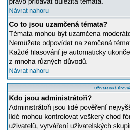
právo přidávat důležitá témata.
Návrat nahoru
Co to jsou uzamčená témata?
Témata mohou být uzamčena moderáto
Nemůžete odpovídat na zamčená témata
Každé hlasování je automaticky ukon
z mnoha různých důvodů.
Návrat nahoru
Uživatelské úrovn
Kdo jsou administrátoři?
Administrátoři jsou lidé pověření nejvyš
lidé mohou kontrolovat veškerý chod fó
uživatelů, vytváření uživatelských skup