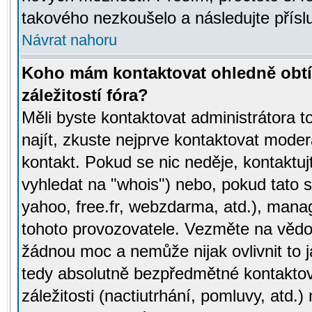
takového nezkoušelo a následujte přísl
Návrat nahoru
Koho mám kontaktovat ohledně obtí
záležitostí fóra?
Měli byste kontaktovat administrátora t
najít, zkuste nejprve kontaktovat moder
kontakt. Pokud se nic neděje, kontaktu
vyhledat na "whois") nebo, pokud tato s
yahoo, free.fr, webzdarma, atd.), mana
tohoto provozovatele. Vezměte na vě
žádnou moc a nemůže nijak ovlivnit to j
tedy absolutně bezpředmětné kontaktov
záležitosti (nactiutrhání, pomluvy, atd