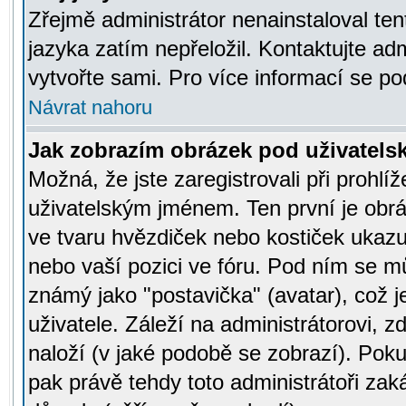
Zřejmě administrátor nenainstaloval tent
jazyka zatím nepřeložil. Kontaktujte adm
vytvořte sami. Pro více informací se po
Návrat nahoru
Jak zobrazím obrázek pod uživatel
Možná, že jste zaregistrovali při prohl
uživatelským jménem. Ten první je obrá
ve tvaru hvězdiček nebo kostiček ukazujíc
nebo vaší pozici ve fóru. Pod ním se m
známý jako "postavička" (avatar), což 
uživatele. Záleží na administrátorovi, zd
naloží (v jaké podobě se zobrazí). Pok
pak právě tehdy toto administrátoři zaká