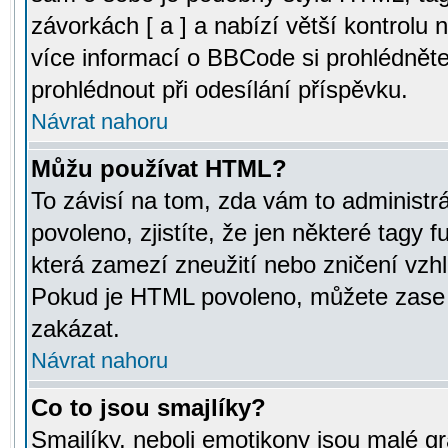
závorkách [ a ] a nabízí větší kontrolu 
více informací o BBCode si prohlédnět
prohlédnout při odesílání příspěvku.
Návrat nahoru
Můžu používat HTML?
To závisí na tom, zda vám to administr
povoleno, zjistíte, že jen některé tagy f
která zamezí zneužití nebo zničení vzh
Pokud je HTML povoleno, můžete zase p
zakázat.
Návrat nahoru
Co to jsou smajlíky?
Smajlíky, neboli emotikony jsou malé gr