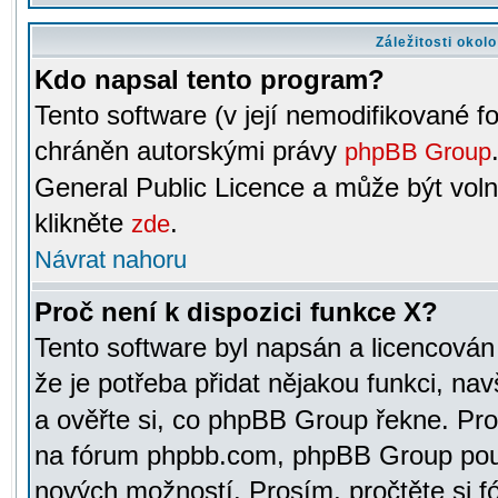
Záležitosti okol
Kdo napsal tento program?
Tento software (v její nemodifikované f
chráněn autorskými právy
phpBB Group
General Public Licence a může být voln
klikněte
.
zde
Návrat nahoru
Proč není k dispozici funkce X?
Tento software byl napsán a licencová
že je potřeba přidat nějakou funkci, nav
a ověřte si, co phpBB Group řekne. Pro
na fórum phpbb.com, phpBB Group pou
nových možností. Prosím, pročtěte si fó