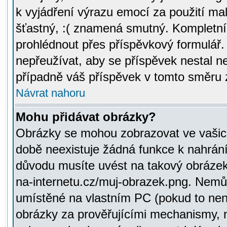
k vyjádření výrazu emocí za použití ma
šťastný, :( znamená smutný. Kompletní
prohlédnout přes příspěvkový formulář.
nepřeužívat, aby se příspěvek nestal 
případně váš příspěvek v tomto směru 
Návrat nahoru
Mohu přidávat obrázky?
Obrázky se mohou zobrazovat ve vašich
době neexistuje žádná funkce k nahrání
důvodu musíte uvést na takový obrázek
na-internetu.cz/muj-obrazek.png. Nemů
umístěné na vlastním PC (pokud to není
obrázky za prověřujícími mechanismy, 