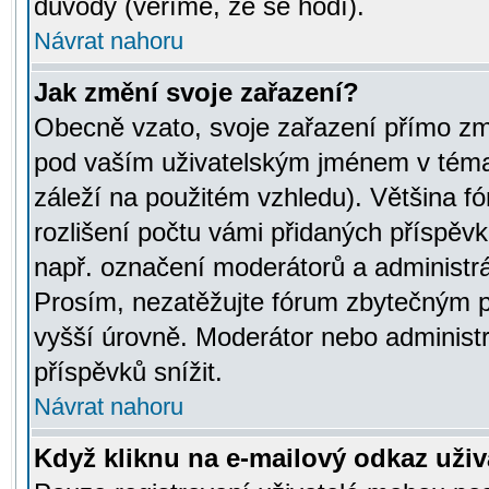
důvody (věříme, že se hodí).
Návrat nahoru
Jak změní svoje zařazení?
Obecně vzato, svoje zařazení přímo zm
pod vaším uživatelským jménem v témat
záleží na použitém vzhledu). Většina fó
rozlišení počtu vámi přidaných příspěvků 
např. označení moderátorů a administrá
Prosím, nezatěžujte fórum zbytečným př
vyšší úrovně. Moderátor nebo administ
příspěvků snížit.
Návrat nahoru
Když kliknu na e-mailový odkaz uživa