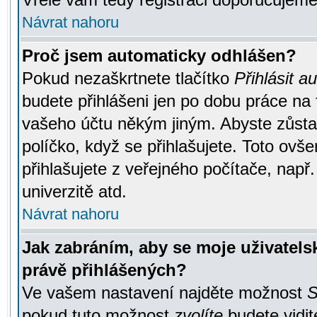
Návrat nahoru
Proč jsem automaticky odhlášen?
Pokud nezaškrtnete tlačítko
Přihlásit a
budete přihlášeni jen po dobu práce na 
vašeho účtu někým jiným. Abyste zůstali
políčko, když se přihlašujete. Toto ov
přihlašujete z veřejného počítače, např
univerzitě atd.
Návrat nahoru
Jak zabráním, aby se moje uživatel
právě přihlášených?
Ve vašem nastavení najděte možnost
S
pokud tuto možnost
zvolíte
budete vidit