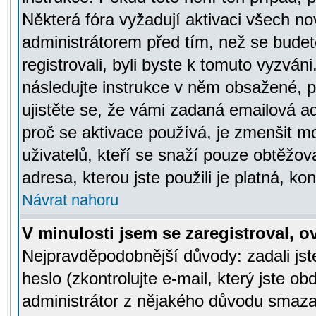
Některá fóra vyžadují aktivaci všech n
administrátorem před tím, než se budete
registrovali, byli byste k tomuto vyzván
následujte instrukce v něm obsažené, po
ujistěte se, že vámi zadaná emailová a
proč se aktivace používá, je zmenšit 
uživatelů, kteří se snaží pouze obtěžovat
adresa, kterou jste použili je platná, ko
Návrat nahoru
V minulosti jsem se zaregistroval, 
Nejpravděpodobnější důvody: zadali js
heslo (zkontrolujte e-mail, který jste obd
administrátor z nějakého důvodu smazal