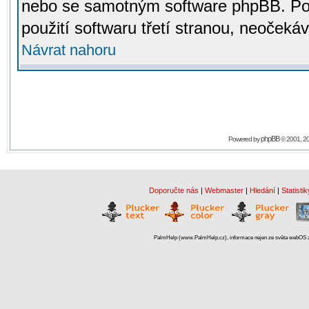
nebo se samotným software phpBB. Po
použití softwaru třetí stranou, neoček
Návrat nahoru
phpBB
Powered by
© 2001, 2
Doporučte nás
|
Webmaster
|
Hledání
|
Statistik
PalmHelp (www.PalmHelp.cz), informace nejen ze světa webOS a 