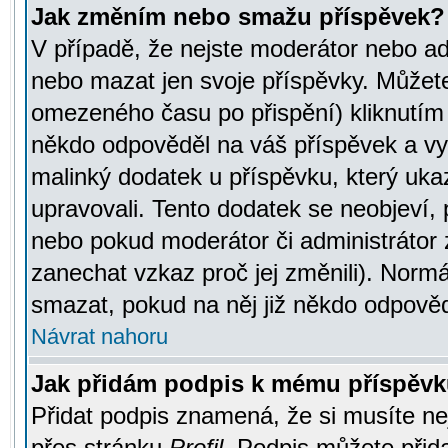
Jak změním nebo smažu příspěvek?
V případě, že nejste moderátor nebo ad
nebo mazat jen svoje příspěvky. Můžete
omezeného času po přispění) kliknutím 
někdo odpověděl na váš příspěvek a vy
malinký dodatek u příspěvku, který ukazu
upravovali. Tento dodatek se neobjeví,
nebo pokud moderátor či administrátor z
zanechat vzkaz proč jej změnili). Norm
smazat, pokud na něj již někdo odpověd
Návrat nahoru
Jak přidám podpis k mému příspěv
Přidat podpis znamená, že si musíte nej
přes stránku
Profil
. Podpis můžete přid