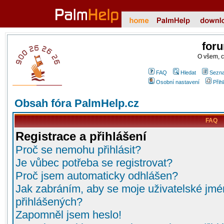
for
O všem, 
FAQ
Hledat
Sezna
Osobní nastavení
Přih
Obsah fóra PalmHelp.cz
FAQ
Registrace a přihlášení
Proč se nemohu přihlásit?
Je vůbec potřeba se registrovat?
Proč jsem automaticky odhlášen?
Jak zabráním, aby se moje uživatelské jmé
přihlášených?
Zapomněl jsem heslo!