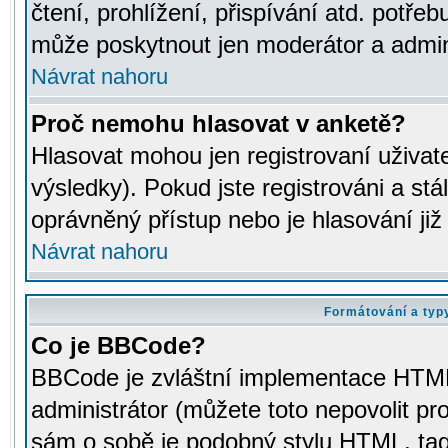
čtení, prohlížení, přispívání atd. potřeb
může poskytnout jen moderátor a adminis
Návrat nahoru
Proč nemohu hlasovat v anketě?
Hlasovat mohou jen registrovaní uživat
výsledky). Pokud jste registrováni a st
oprávněný přístup nebo je hlasování ji
Návrat nahoru
Formátování a typ
Co je BBCode?
BBCode je zvláštní implementace HTML.
administrátor (můžete toto nepovolit pr
sám o sobě je podobný stylu HTML, tag