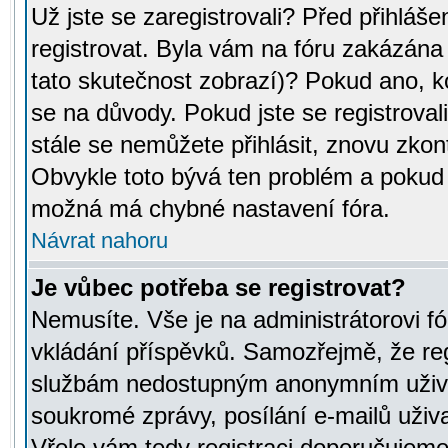
Už jste se zaregistrovali? Před přihláše
registrovat. Byla vám na fóru zakázána
tato skutečnost zobrazí)? Pokud ano, ko
se na důvody. Pokud jste se registrovali,
stále se nemůžete přihlásit, znovu zkont
Obvykle toto bývá ten problém a pokud n
možná má chybné nastavení fóra.
Návrat nahoru
Je vůbec potřeba se registrovat?
Nemusíte. Vše je na administrátorovi fó
vkládání příspěvků. Samozřejmě, že reg
službám nedostupným anonymním uživat
soukromé zprávy, posílání e-mailů uživa
Vřele vám tedy registraci doporučujeme.