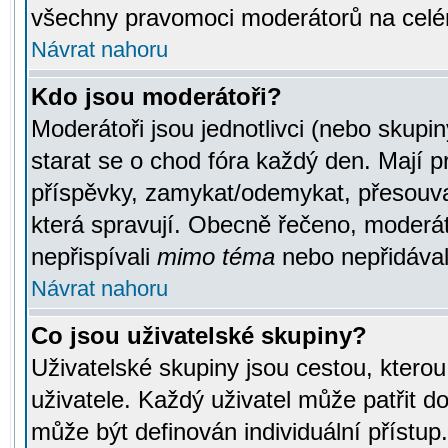
všechny pravomoci moderátorů na celé
Návrat nahoru
Kdo jsou moderátoři?
Moderátoři jsou jednotlivci (nebo skupiny
starat se o chod fóra každý den. Mají 
příspěvky, zamykat/odemykat, přesouva
která spravují. Obecně řečeno, moderáto
nepřispívali
mimo téma
nebo nepřidávali
Návrat nahoru
Co jsou uživatelské skupiny?
Uživatelské skupiny jsou cestou, ktero
uživatele. Každý uživatel může patřit d
může být definován individuální přístu