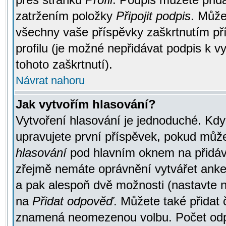
zatržením položky
Připojit podpis
. Může
všechny vaše příspěvky zaškrtnutím pří
profilu (je možné nepřidávat podpis k
tohoto zaškrtnutí).
Návrat nahoru
Jak vytvořím hlasování?
Vytvoření hlasování je jednoduché. Kdy
upravujete první příspěvek, pokud můžet
hlasování
pod hlavním oknem na přidává
zřejmě nemáte oprávnění vytvářet anket
a pak alespoň dvě možnosti (nastavte 
na
Přidat odpověď
. Můžete také přidat 
znamená neomezenou volbu. Počet odpo