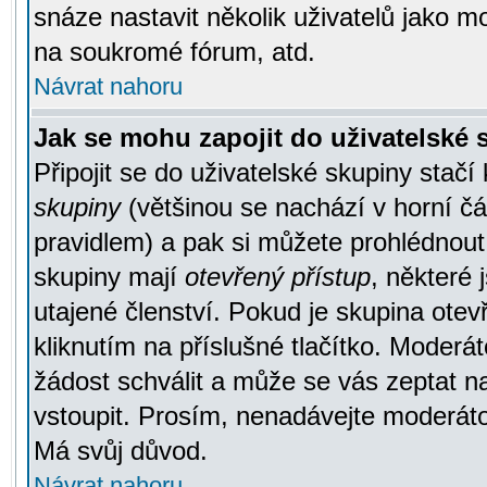
snáze nastavit několik uživatelů jako m
na soukromé fórum, atd.
Návrat nahoru
Jak se mohu zapojit do uživatelské
Připojit se do uživatelské skupiny stačí
skupiny
(většinou se nachází v horní čás
pravidlem) a pak si můžete prohlédnou
skupiny mají
otevřený přístup
, některé 
utajené členství. Pokud je skupina ote
kliknutím na příslušné tlačítko. Moderá
žádost schválit a může se vás zeptat n
vstoupit. Prosím, nenadávejte moderáto
Má svůj důvod.
Návrat nahoru