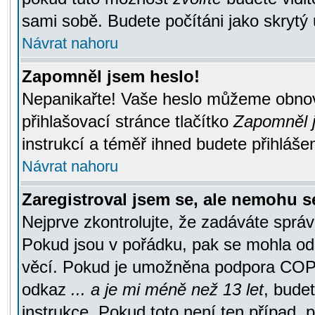
sami sobě. Budete počítáni jako skrytý 
Návrat nahoru
Zapomněl jsem heslo!
Nepanikařte! Vaše heslo můžeme obnov
přihlašovací stránce tlačítko
Zapomněl j
instrukcí a téměř ihned budete přihlášen
Návrat nahoru
Zaregistroval jsem se, ale nemohu se
Nejprve zkontrolujte, že zadáváte správ
Pokud jsou v pořádku, pak se mohla ode
věcí. Pokud je umožněna podpora COPPA a
odkaz
... a je mi méně než 13 let
, bude
instrukce. Pokud toto není ten případ, 