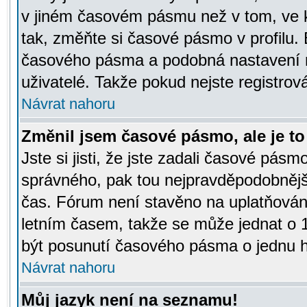
v jiném časovém pásmu než v tom, ve k
tak, změňte si časové pásmo v profilu
časového pásma a podobná nastavení m
uživatelé. Takže pokud nejste registrová
Návrat nahoru
Změnil jsem časové pásmo, ale je to 
Jste si jisti, že jste zadali časové pásm
správného, pak tou nejpravděpodobnější
čas. Fórum není stavěno na uplatňován
letním časem, takže se může jednat o 
být posunutí časového pásma o jednu ho
Návrat nahoru
Můj jazyk není na seznamu!