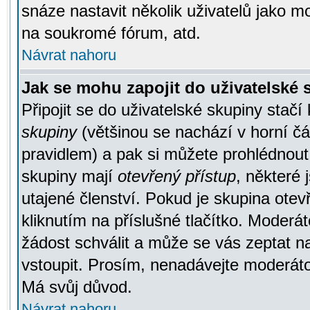
snáze nastavit několik uživatelů jako m
na soukromé fórum, atd.
Návrat nahoru
Jak se mohu zapojit do uživatelské
Připojit se do uživatelské skupiny stačí
skupiny
(většinou se nachází v horní čás
pravidlem) a pak si můžete prohlédnou
skupiny mají
otevřený přístup
, některé 
utajené členství. Pokud je skupina ote
kliknutím na příslušné tlačítko. Moderá
žádost schválit a může se vás zeptat n
vstoupit. Prosím, nenadávejte moderáto
Má svůj důvod.
Návrat nahoru