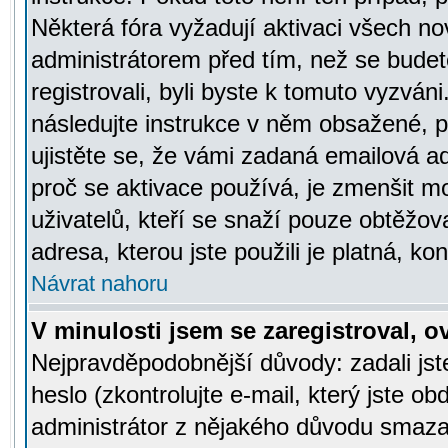
Některá fóra vyžadují aktivaci všech n
administrátorem před tím, než se budete
registrovali, byli byste k tomuto vyzván
následujte instrukce v něm obsažené, po
ujistěte se, že vámi zadaná emailová a
proč se aktivace používá, je zmenšit 
uživatelů, kteří se snaží pouze obtěžovat
adresa, kterou jste použili je platná, ko
Návrat nahoru
V minulosti jsem se zaregistroval, 
Nejpravděpodobnější důvody: zadali js
heslo (zkontrolujte e-mail, který jste obd
administrátor z nějakého důvodu smazal