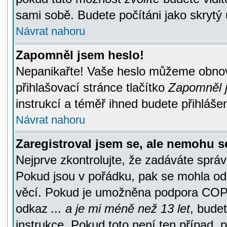
sami sobě. Budete počítáni jako skrytý 
Návrat nahoru
Zapomněl jsem heslo!
Nepanikařte! Vaše heslo můžeme obnov
přihlašovací stránce tlačítko
Zapomněl j
instrukcí a téměř ihned budete přihlášen
Návrat nahoru
Zaregistroval jsem se, ale nemohu se
Nejprve zkontrolujte, že zadáváte správ
Pokud jsou v pořádku, pak se mohla ode
věcí. Pokud je umožněna podpora COPPA a
odkaz
... a je mi méně než 13 let
, bude
instrukce. Pokud toto není ten případ, 