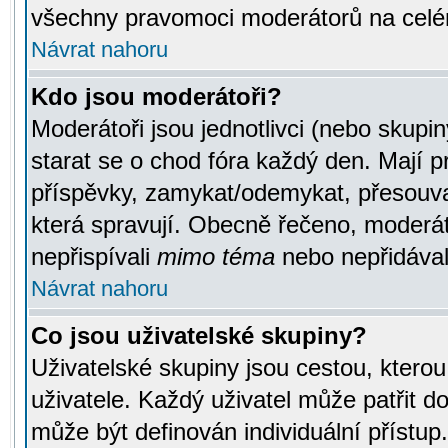
všechny pravomoci moderátorů na celé
Návrat nahoru
Kdo jsou moderátoři?
Moderátoři jsou jednotlivci (nebo skupiny
starat se o chod fóra každý den. Mají 
příspěvky, zamykat/odemykat, přesouva
která spravují. Obecně řečeno, moderáto
nepřispívali
mimo téma
nebo nepřidávali
Návrat nahoru
Co jsou uživatelské skupiny?
Uživatelské skupiny jsou cestou, ktero
uživatele. Každý uživatel může patřit d
může být definován individuální přístu