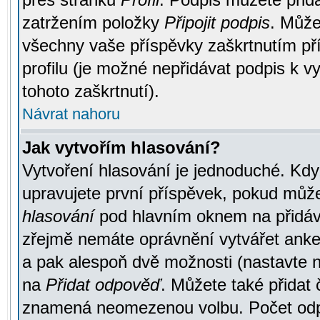
zatržením položky
Připojit podpis
. Může
všechny vaše příspěvky zaškrtnutím pří
profilu (je možné nepřidávat podpis k
tohoto zaškrtnutí).
Návrat nahoru
Jak vytvořím hlasování?
Vytvoření hlasování je jednoduché. Kdy
upravujete první příspěvek, pokud můžet
hlasování
pod hlavním oknem na přidává
zřejmě nemáte oprávnění vytvářet anket
a pak alespoň dvě možnosti (nastavte 
na
Přidat odpověď
. Můžete také přidat 
znamená neomezenou volbu. Počet odpo