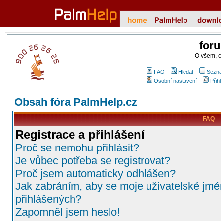
for
O všem, 
FAQ
Hledat
Sezna
Osobní nastavení
Přih
Obsah fóra PalmHelp.cz
FAQ
Registrace a přihlášení
Proč se nemohu přihlásit?
Je vůbec potřeba se registrovat?
Proč jsem automaticky odhlášen?
Jak zabráním, aby se moje uživatelské jmé
přihlášených?
Zapomněl jsem heslo!