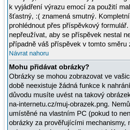
k vyjádření výrazu emocí za použití ma
šťastný, :( znamená smutný. Kompletní
prohlédnout přes příspěvkový formulář.
nepřeužívat, aby se příspěvek nestal 
případně váš příspěvek v tomto směru 
Návrat nahoru
Mohu přidávat obrázky?
Obrázky se mohou zobrazovat ve vašich
době neexistuje žádná funkce k nahrání
důvodu musíte uvést na takový obrázek
na-internetu.cz/muj-obrazek.png. Nemů
umístěné na vlastním PC (pokud to není
obrázky za prověřujícími mechanismy, 