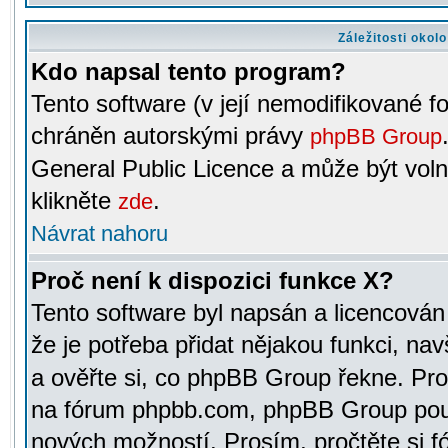
Záležitosti okol
Kdo napsal tento program?
Tento software (v její nemodifikované f
chráněn autorskými právy
phpBB Group
General Public Licence a může být voln
klikněte
.
zde
Návrat nahoru
Proč není k dispozici funkce X?
Tento software byl napsán a licencová
že je potřeba přidat nějakou funkci, nav
a ověřte si, co phpBB Group řekne. Pro
na fórum phpbb.com, phpBB Group pou
nových možností. Prosím, pročtěte si fó