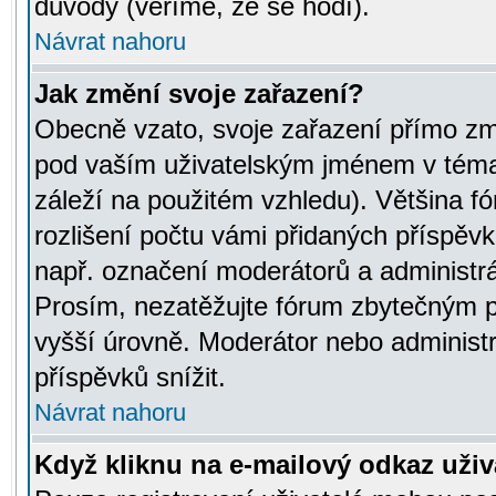
důvody (věříme, že se hodí).
Návrat nahoru
Jak změní svoje zařazení?
Obecně vzato, svoje zařazení přímo zm
pod vaším uživatelským jménem v témat
záleží na použitém vzhledu). Většina fó
rozlišení počtu vámi přidaných příspěvků 
např. označení moderátorů a administrá
Prosím, nezatěžujte fórum zbytečným př
vyšší úrovně. Moderátor nebo administ
příspěvků snížit.
Návrat nahoru
Když kliknu na e-mailový odkaz uživa