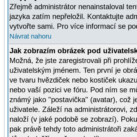
Zřejmě administrátor nenainstaloval tent
jazyka zatím nepřeložil. Kontaktujte adm
vytvořte sami. Pro více informací se po
Návrat nahoru
Jak zobrazím obrázek pod uživatel
Možná, že jste zaregistrovali při prohl
uživatelským jménem. Ten první je obrá
ve tvaru hvězdiček nebo kostiček ukazujíc
nebo vaší pozici ve fóru. Pod ním se m
známý jako "postavička" (avatar), což 
uživatele. Záleží na administrátorovi, zd
naloží (v jaké podobě se zobrazí). Pok
pak právě tehdy toto administrátoři zaká