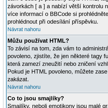
závorkách [ a ] a nabízí větší kontrolu 
více informací o BBCode si prohlédnět
prohlédnout při odesílání příspěvku.
Návrat nahoru
Můžu používat HTML?
To závisí na tom, zda vám to administr
povoleno, zjistíte, že jen některé tagy f
která zamezí zneužití nebo zničení vzh
Pokud je HTML povoleno, můžete zase p
zakázat.
Návrat nahoru
Co to jsou smajlíky?
Smajlíky, neboli emotikony jsou malé gr