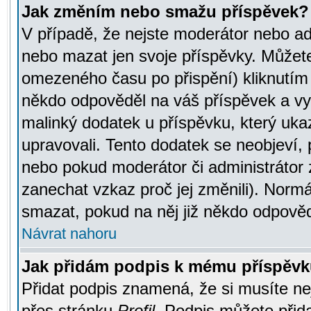
Jak změním nebo smažu příspěvek?
V případě, že nejste moderátor nebo ad
nebo mazat jen svoje příspěvky. Můžete
omezeného času po přispění) kliknutím 
někdo odpověděl na váš příspěvek a vy
malinký dodatek u příspěvku, který ukazu
upravovali. Tento dodatek se neobjeví,
nebo pokud moderátor či administrátor z
zanechat vzkaz proč jej změnili). Norm
smazat, pokud na něj již někdo odpověd
Návrat nahoru
Jak přidám podpis k mému příspěv
Přidat podpis znamená, že si musíte nej
přes stránku
Profil
. Podpis můžete přid