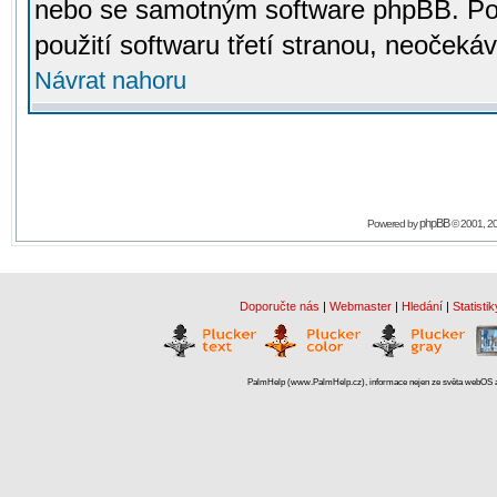
nebo se samotným software phpBB. Po
použití softwaru třetí stranou, neoček
Návrat nahoru
phpBB
Powered by
© 2001, 2
Doporučte nás
|
Webmaster
|
Hledání
|
Statistik
PalmHelp (www.PalmHelp.cz), informace nejen ze světa webOS a 