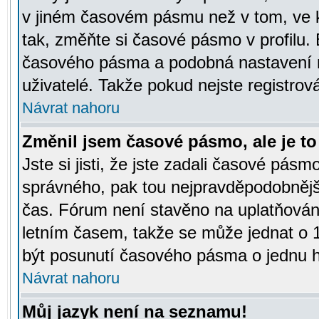
v jiném časovém pásmu než v tom, ve k
tak, změňte si časové pásmo v profilu
časového pásma a podobná nastavení m
uživatelé. Takže pokud nejste registrová
Návrat nahoru
Změnil jsem časové pásmo, ale je to 
Jste si jisti, že jste zadali časové pásm
správného, pak tou nejpravděpodobnější
čas. Fórum není stavěno na uplatňován
letním časem, takže se může jednat o 
být posunutí časového pásma o jednu ho
Návrat nahoru
Můj jazyk není na seznamu!