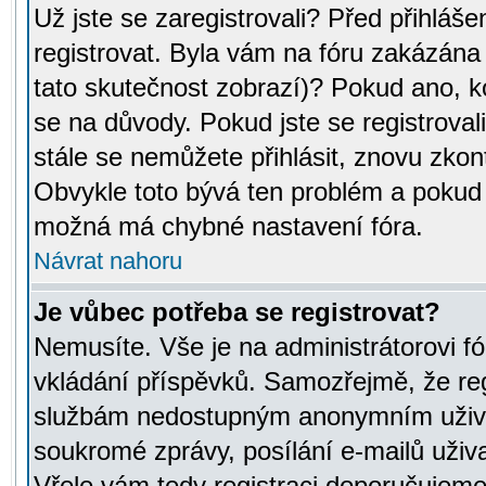
Už jste se zaregistrovali? Před přihláše
registrovat. Byla vám na fóru zakázána
tato skutečnost zobrazí)? Pokud ano, ko
se na důvody. Pokud jste se registrovali,
stále se nemůžete přihlásit, znovu zkont
Obvykle toto bývá ten problém a pokud n
možná má chybné nastavení fóra.
Návrat nahoru
Je vůbec potřeba se registrovat?
Nemusíte. Vše je na administrátorovi fó
vkládání příspěvků. Samozřejmě, že reg
službám nedostupným anonymním uživat
soukromé zprávy, posílání e-mailů uživa
Vřele vám tedy registraci doporučujeme.