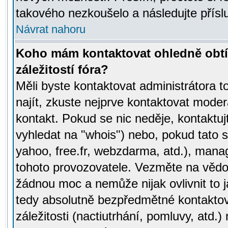
takového nezkoušelo a následujte přísl
Návrat nahoru
Koho mám kontaktovat ohledně obtí
záležitostí fóra?
Měli byste kontaktovat administrátora t
najít, zkuste nejprve kontaktovat moder
kontakt. Pokud se nic neděje, kontaktu
vyhledat na "whois") nebo, pokud tato s
yahoo, free.fr, webzdarma, atd.), mana
tohoto provozovatele. Vezměte na vě
žádnou moc a nemůže nijak ovlivnit to j
tedy absolutně bezpředmětné kontaktov
záležitosti (nactiutrhání, pomluvy, atd