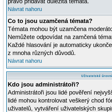
právo přidávat důležitá témata.
Návrat nahoru
Co to jsou uzamčená témata?
Témata mohou být uzamčena moderáto
Nemůžete odpovídat na zamčená témata
Každé hlasování je automaticky ukon
z mnoha různých důvodů.
Návrat nahoru
Uživatelské úrovn
Kdo jsou administrátoři?
Administrátoři jsou lidé pověření nejvyš
lidé mohou kontrolovat veškerý chod fó
uživatelů, vytváření uživatelských skup