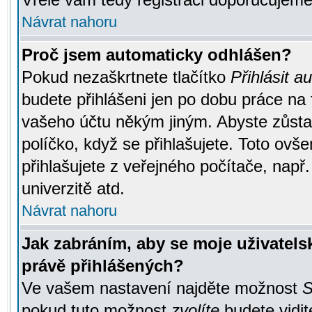
Návrat nahoru
Proč jsem automaticky odhlášen?
Pokud nezaškrtnete tlačítko
Přihlásit a
budete přihlášeni jen po dobu práce na 
vašeho účtu někým jiným. Abyste zůstali
políčko, když se přihlašujete. Toto ov
přihlašujete z veřejného počítače, např
univerzitě atd.
Návrat nahoru
Jak zabráním, aby se moje uživatel
právě přihlášených?
Ve vašem nastavení najděte možnost
S
pokud tuto možnost
zvolíte
budete vidit