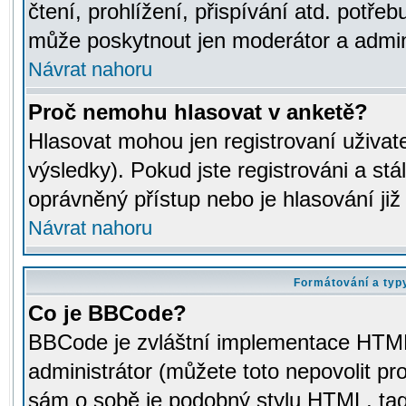
čtení, prohlížení, přispívání atd. potřeb
může poskytnout jen moderátor a adminis
Návrat nahoru
Proč nemohu hlasovat v anketě?
Hlasovat mohou jen registrovaní uživat
výsledky). Pokud jste registrováni a st
oprávněný přístup nebo je hlasování ji
Návrat nahoru
Formátování a typ
Co je BBCode?
BBCode je zvláštní implementace HTML.
administrátor (můžete toto nepovolit pr
sám o sobě je podobný stylu HTML, tag