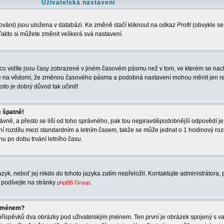
Uživatelská nastavení
ováni) jsou uložena v databázi. Ke změně stačí kliknout na odkaz
Profil
(obvykle se
. Takto si můžete změnit veškerá svá nastavení.
co vidíte jsou časy zobrazené v jiném časovém pásmu než v tom, ve kterém se nach
rte na vědomí, že změnou časového pásma a podobná nastavení mohou měnit jen re
oto je dobrý důvod tak učinit!
e špatně!
správně, a přesto se liší od toho správného, pak tou nejpravděpodobnější odpovědí je
ní rozdílu mezi standardním a letním časem, takže se může jednat o 1 hodinový ro
u po dobu trvání letního času.
zyk, neboť jej nikdo do tohoto jazyka zatím nepřeložil. Kontaktujte administrátora, 
e podívejte na stránky
.
phpBB Group
 jménem?
í příspěvků dva obrázky pod uživatelským jménem. Ten první je obrázek spojený s va