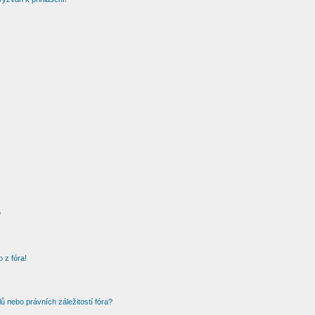
?
 z fóra!
 nebo právních záležitostí fóra?