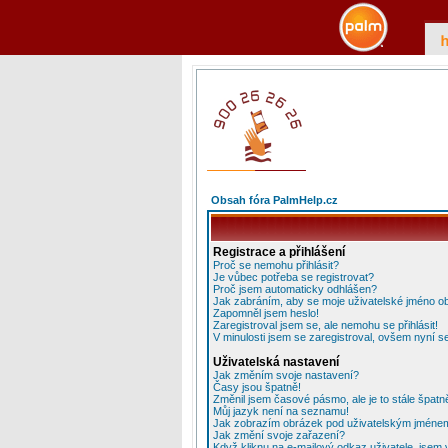
Obsah fóra PalmHelp.cz
Registrace a přihlášení
Proč se nemohu přihlásit?
Je vůbec potřeba se registrovat?
Proč jsem automaticky odhlášen?
Jak zabráním, aby se moje uživatelské jméno o
Zapomněl jsem heslo!
Zaregistroval jsem se, ale nemohu se přihlásit!
V minulosti jsem se zaregistroval, ovšem nyní se
Uživatelská nastavení
Jak změním svoje nastavení?
Časy jsou špatně!
Změnil jsem časové pásmo, ale je to stále špatn
Můj jazyk není na seznamu!
Jak zobrazím obrázek pod uživatelským jméne
Jak změní svoje zařazení?
Když kliknu na e-mailový odkaz uživatele, jsem 