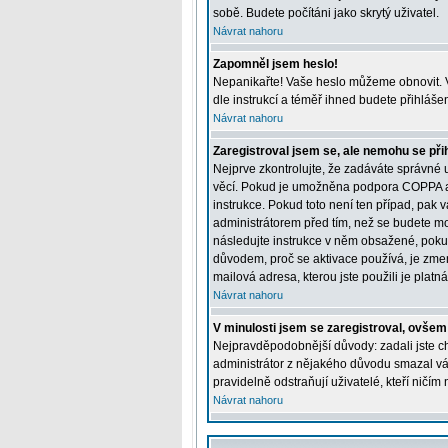
sobě. Budete počítáni jako skrytý uživatel.
Návrat nahoru
Zapomněl jsem heslo!
Nepanikařte! Vaše heslo můžeme obnovit. V
dle instrukcí a téměř ihned budete přihláše
Návrat nahoru
Zaregistroval jsem se, ale nemohu se přih
Nejprve zkontrolujte, že zadáváte správné 
věcí. Pokud je umožněna podpora COPPA a kl
instrukce. Pokud toto není ten případ, pak 
administrátorem před tím, než se budete moci
následujte instrukce v něm obsažené, pokud
důvodem, proč se aktivace používá, je zme
mailová adresa, kterou jste použili je platná
Návrat nahoru
V minulosti jsem se zaregistroval, ovšem
Nejpravděpodobnější důvody: zadali jste chy
administrátor z nějakého důvodu smazal váš 
pravidelně odstraňují uživatelé, kteří ničím
Návrat nahoru