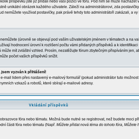
kolik příspěvků jste již přidali nebo vaší pozici ve fóru. Pod ním se může nacházet 
stně unikátní obrázek každého uživatele. Záleží na administrátorovi, zda postavičky 
ud nemůžete využívat postavičky, pak právě tehdy toto administrátoři zakázali, a vy
 nemůžete (úrovně se objevují pod vaším uživatelským jménem v tématech a na vaš
žívají hodnocení úrovní k rozlišení počtu vámi přidaných příspěvků a k identifikaci 
 může mít zvláštní vzhled. Prosím, nezatěžujte fórum zbytečným přispíváním jen, ab
ůže počet vašich příspěvků snížit.
 jsem vyzván k přihlášení!
e-mail lidem přes nastavený e-mailový formulář (pokud administrátor tuto možnost p
ymních vzkazů a robotů, které sbírají e-mailové adresy.
Vkládání příspěvků
a obrazovce fóra nebo tématu. Možná bude nutné se registrovat, než budete moci př
dní části fóra nebo tématu (Např.
Můžete přidat nová téma do tohoto fóra, Můžete h