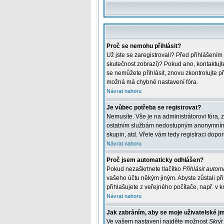
Proč se nemohu přihlásit?
Už jste se zaregistrovali? Před přihlášením
skutečnost zobrazí)? Pokud ano, kontaktujte 
se nemůžete přihlásit, znovu zkontrolujte p
možná má chybné nastavení fóra.
Návrat nahoru
Je vůbec potřeba se registrovat?
Nemusíte. Vše je na administrátorovi fóra, 
ostatním službám nedostupným anonymním už
skupin, atd. Vřele vám tedy registraci dopor
Návrat nahoru
Proč jsem automaticky odhlášen?
Pokud nezaškrtnete tlačítko
Přihlásit automa
vašeho účtu někým jiným. Abyste zůstali při
přihlašujete z veřejného počítače, např. v k
Návrat nahoru
Jak zabráním, aby se moje uživatelské j
Ve vašem nastavení najděte možnost
Skrýt