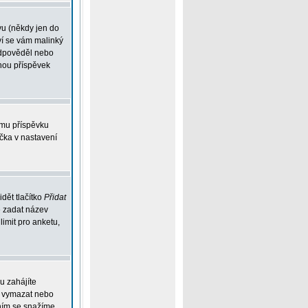
vu (někdy jen do
ví se vám malinký
eodpověděl nebo
ohou příspěvek
ému příspěvku
íčka v nastavení
dět tlačítko
Přidat
e zadat název
limit pro anketu,
u zahájíte
ou vymazat nebo
ením se snažíme