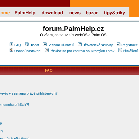
forum.PalmHelp.cz
O všem, co souvisí s webOS a Palm OS
FAQ
Hledat
Seznam uživatelů
Uživatelské skupiny
Registrace
Osobní nastavení
Přihlásit se pro kontrolu soukromých zpráv
Přihlášení
FAQ
bjevilo v seznamu právě přihlášených?
 nemohu přihlásit?!
ě!
m?
vyzván k přihlášení!