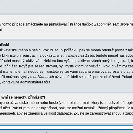
 tomto případě zmáčkněte na přihlašovací stránce tlačítko
Zapomněl jsem svoje h
ni
lásit!
uživatelské jméno a heslo. Pokud jsou v pořádku, pak se mohla odehrát jedna z ná
ikli jste při registraci na odkaz
... a je mi méně než 13 let
, budete muset následo
váš účet musí být aktivován. Některá fóra vyžadují aktivaci všech nových registrací,
 přihlásit. Když jste se registrovali, byli byste k tomuto vyzváni. Pokud vám byl za
 jste tento email neobdrželi, ujistěte se, že vámi zadaná emailová adresa je platn
nšit možnost výskytu
nežádoucích
uživatelů, kteří se snaží pouze obtěžovat. Pokud si 
, kontaktujte administrátora fóra.
 nyní se nemohu přihlásit?!
bné uživatelské jméno nebo heslo (zkontrolujte e-mail, který jste obdrželi při regi
účet. Pokud je to ten druhý případ, pak jste možná nevložili žádný příspěvek. Je t
 nepřispěli, aby se zmenšila velikost databáze. Zkuste se zaregistrovat znovu a zapo