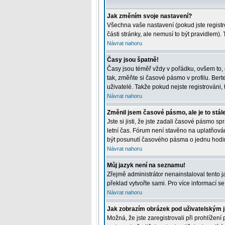
Jak změním svoje nastavení?
Všechna vaše nastavení (pokud jste registr
části stránky, ale nemusí to být pravidlem)
Návrat nahoru
Časy jsou špatně!
Časy jsou téměř vždy v pořádku, ovšem to, 
tak, změňte si časové pásmo v profilu. Be
uživatelé. Takže pokud nejste registrováni, t
Návrat nahoru
Změnil jsem časové pásmo, ale je to stál
Jste si jisti, že jste zadali časové pásmo 
letní čas. Fórum není stavěno na uplatňová
být posunutí časového pásma o jednu hodin
Návrat nahoru
Můj jazyk není na seznamu!
Zřejmě administrátor nenainstaloval tento ja
překlad vytvořte sami. Pro více informací s
Návrat nahoru
Jak zobrazím obrázek pod uživatelským
Možná, že jste zaregistrovali při prohlížen