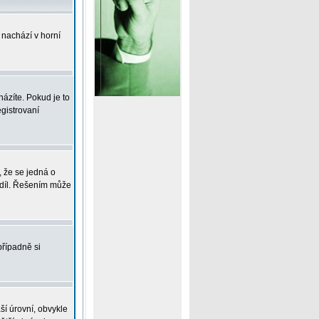
 nachází v horní
ázíte. Pokud je to
gistrovaní
, že se jedná o
zdíl. Řešením může
případně si
ší úrovní, obvykle