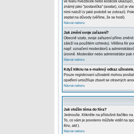
ve tvaru hvězdiček nebo kostiček ukazující, 
známý jako "postavička" (avatar), což je vla
nimi naloží (v jaké podobě se zobrazí). Pok
zeptat na důvody (věříme, že se hodí).
Návrat nahoru
Jak změní svoje zařazení?
Obecně vzato, svoje zařazení přímo změnit
záleží na použitém vzhledu). Většina fór pou
např. označení moderátorů a administrátorů
úrovně. Moderátor nebo administrátor pak m
Návrat nahoru
Když kliknu na e-mailový odkaz uživatele,
Pouze registrovaní uživatelé mohou posílat 
opatření umožňuje zbavit se otravných anon
Návrat nahoru
Jak vložím téma do fóra?
Jednouše. Klikněte na příslušné tlačítko n
To, co vám je povoleno můžete vidět na spo
fóru, atd.
).
Návrat nahoru