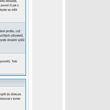
větší obrázek,
povolí či jak s
 byste se měli
em profilu, což
určitých uživatelů,
yste dosáhli vyšší
ovolil). Toto
ispět do diskuze.
lasovat v tomto