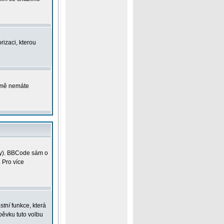
rizaci, kterou
ejmě nemáte
vky). BBCode sám o
 Pro více
stní
funkce, která
pěvku tuto volbu