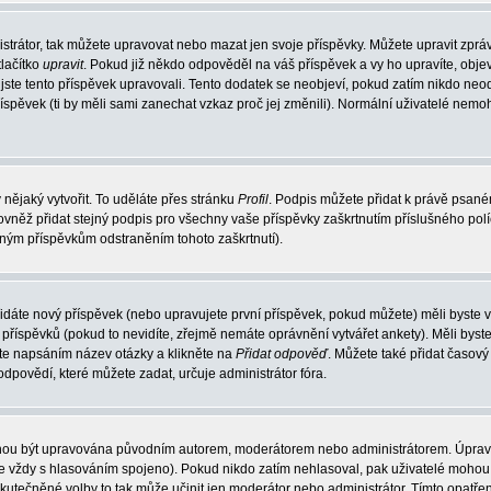
strátor, tak můžete upravovat nebo mazat jen svoje příspěvky. Můžete upravit zprá
lačítko
upravit
. Pokud již někdo odpověděl na váš příspěvek a vy ho upravíte, obje
át jste tento příspěvek upravovali. Tento dodatek se neobjeví, pokud zatím nikdo n
říspěvek (ti by měli sami zanechat vzkaz proč jej změnili). Normální uživatelé nem
 nějaký vytvořit. To uděláte přes stránku
Profil
. Podpis můžete přidat k právě psan
ovněž přidat stejný podpis pro všechny vaše příspěvky zaškrtnutím příslušného pol
aným příspěvkům odstraněním tohoto zaškrtnutí).
idáte nový příspěvek (nebo upravujete první příspěvek, pokud můžete) měli byste vi
říspěvků (pokud to nevidíte, zřejmě nemáte oprávnění vytvářet ankety). Měli byst
te napsáním název otázky a klikněte na
Přidat odpověď
. Můžete také přidat časový 
ovědí, které můžete zadat, určuje administrátor fóra.
mohou být upravována původním autorem, moderátorem nebo administrátorem. Úprav
o je vždy s hlasováním spojeno). Pokud nikdo zatím nehlasoval, pak uživatelé moh
uskutečněné volby to tak může učinit jen moderátor nebo administrátor. Tímto opatř