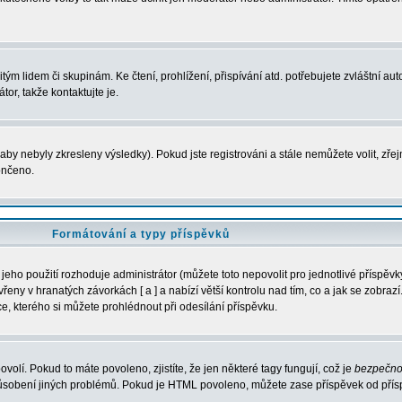
m lidem či skupinám. Ke čtení, prohlížení, přispívání atd. potřebujete zvláštní auto
or, takže kontaktujte je.
aby nebyly zkresleny výsledky). Pokud jste registrováni a stále nemůžete volit, zř
ončeno.
Formátování a typy příspěvků
eho použití rozhoduje administrátor (můžete toto nepovolit pro jednotlivé příspě
ny v hranatých závorkách [ a ] a nabízí větší kontrolu nad tím, co a jak se zobrazí.
, kterého si můžete prohlédnout při odesílání příspěvku.
ovolí. Pokud to máte povoleno, zjistíte, že jen některé tagy fungují, což je
bezpečno
působení jiných problémů. Pokud je HTML povoleno, můžete zase příspěvek od přís