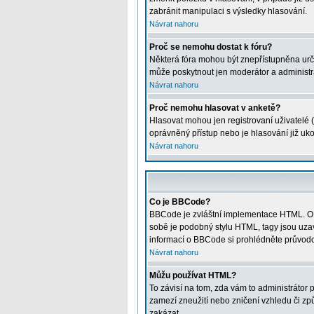
zabránit manipulaci s výsledky hlasování.
Návrat nahoru
Proč se nemohu dostat k fóru?
Některá fóra mohou být znepřístupněna určitý
může poskytnout jen moderátor a administrát
Návrat nahoru
Proč nemohu hlasovat v anketě?
Hlasovat mohou jen registrovaní uživatelé (
oprávněný přístup nebo je hlasování již uk
Návrat nahoru
Co je BBCode?
BBCode je zvláštní implementace HTML. O j
sobě je podobný stylu HTML, tagy jsou uzavře
informací o BBCode si prohlédněte průvodce
Návrat nahoru
Můžu používat HTML?
To závisí na tom, zda vám to administrátor p
zamezí zneužití nebo zničení vzhledu či z
zakázat.