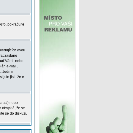
eslo
, pokračujte
sledujících dvou
vat zaslané
 buď Vámi, nebo
slán e-mail,
á. Jedním
jste jisti, že e-
straci) nebo
o obvyklé, že se
jte se do diskuzí.