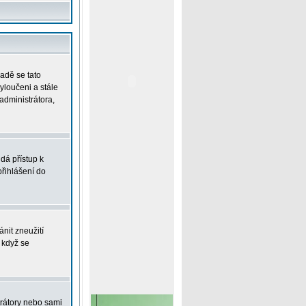
padě se tato
vyloučeni a stále
administrátora,
dá přístup k
řihlášení do
nit zneužití
 když se
trátory nebo sami