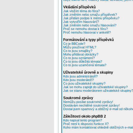
Vkládání příspěvků
Jak vložím téma do fóra?
Jak změním nebo smažu příspěvek?
Jak přidám podpis k mému příspěvku?
Jak vytvořím hlasování?
Jak změním nebo smažu hlasování?
Proč se nemohu dostat k fóru?
Proč nemohu hlasovat v anketě?
Formátování a typy příspěvků
Co je BBCode?
Můžu používat HTML?
Co to jsou smajlíky?
Mohu přidávat obrázky?
Co to jsou oznámení?
Co to jsou důležitá témata?
Co to jsou uzamčená témata?
Uživatelské úrovně a skupiny
Kdo jsou administrátoři?
Kdo jsou moderátoři?
Co jsou uživatelské skupiny?
Jak se mohu zapojit do uživatelské skupiny?
Jak se stanu moderátorem uživatelské skupiny
Soukromé zprávy
Nemůžu posílat soukromé zprávy!
Dostávám nechtěné soukromé zprávy!
Dostal jsem spamový a obtížný e-mail od někoho
Záležitosti okolo phpBB 2
Kdo napsal tento program?
Proč není k dispozici funkce X?
Koho mám kontaktovat ohledně obtížných e-mailů