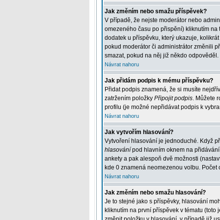
Jak změním nebo smažu příspěvek?
V případě, že nejste moderátor nebo admini
omezeného času po přispění) kliknutím na t
dodatek u příspěvku, který ukazuje, kolikr
pokud moderátor či administrátor změnili p
smazat, pokud na něj již někdo odpověděl.
Návrat nahoru
Jak přidám podpis k mému příspěvku?
Přidat podpis znamená, že si musíte nejdřív
zatržením položky
Připojit podpis
. Můžete r
profilu (je možné nepřidávat podpis k vybr
Návrat nahoru
Jak vytvořím hlasování?
Vytvoření hlasování je jednoduché. Když př
hlasování
pod hlavním oknem na přidávání p
ankety a pak alespoň dvě možnosti (nastav
kde 0 znamená neomezenou volbu. Počet odp
Návrat nahoru
Jak změním nebo smažu hlasování?
Je to stejné jako s příspěvky, hlasování 
kliknutím na první příspěvek v tématu (tot
změnit položku v hlasování, v případě již 