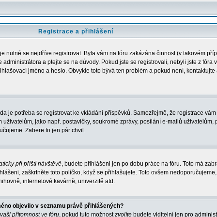
Registrace a přihlášení
 je nutné se nejdříve registrovat. Byla vám na fóru zakázána činnost (v takovém pří
administrátora a ptejte se na důvody. Pokud jste se registrovali, nebyli jste z fóra 
řihlašovací jméno a heslo. Obvykle toto bývá ten problém a pokud není, kontaktujte 
zda je potřeba se registrovat ke vkládání příspěvků. Samozřejmě, že registrace vám 
ivatelům, jako např. postavičky, soukromé zprávy, posílání e-mailů uživatelům, p
učujeme. Zabere to jen pár chvil.
ticky při příští návštěvě
, budete přihlášeni jen po dobu práce na fóru. Toto má zabrá
hlášeni, zaškrtněte toto políčko, když se přihlašujete. Toto ovšem nedoporučujeme,
nihovně, internetové kavárně, univerzitě atd.
méno objevilo v seznamu právě přihlášených?
 vaši přítomnost ve fóru
, pokud tuto možnost
zvolíte
budete viditelní jen pro adminis