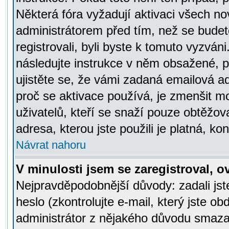
Některá fóra vyžadují aktivaci všech n
administrátorem před tím, než se budete
registrovali, byli byste k tomuto vyzván
následujte instrukce v něm obsažené, po
ujistěte se, že vámi zadaná emailová a
proč se aktivace používá, je zmenšit 
uživatelů, kteří se snaží pouze obtěžovat
adresa, kterou jste použili je platná, ko
Návrat nahoru
V minulosti jsem se zaregistroval, 
Nejpravděpodobnější důvody: zadali js
heslo (zkontrolujte e-mail, který jste obd
administrátor z nějakého důvodu smazal