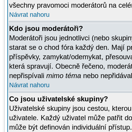
všechny pravomoci moderátorů na celé
Návrat nahoru
Kdo jsou moderátoři?
Moderátoři jsou jednotlivci (nebo skupiny
starat se o chod fóra každý den. Mají 
příspěvky, zamykat/odemykat, přesouva
která spravují. Obecně řečeno, moderáto
nepřispívali
mimo téma
nebo nepřidávali
Návrat nahoru
Co jsou uživatelské skupiny?
Uživatelské skupiny jsou cestou, ktero
uživatele. Každý uživatel může patřit d
může být definován individuální přístu