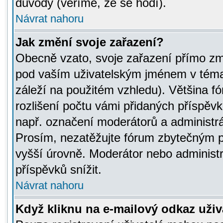
důvody (věříme, že se hodí).
Návrat nahoru
Jak změní svoje zařazení?
Obecně vzato, svoje zařazení přímo zm
pod vaším uživatelským jménem v témat
záleží na použitém vzhledu). Většina fó
rozlišení počtu vámi přidaných příspěvků 
např. označení moderátorů a administrá
Prosím, nezatěžujte fórum zbytečným př
vyšší úrovně. Moderátor nebo administ
příspěvků snížit.
Návrat nahoru
Když kliknu na e-mailový odkaz uživa