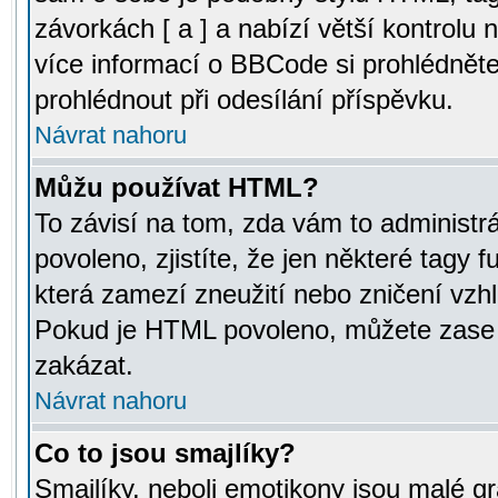
závorkách [ a ] a nabízí větší kontrolu 
více informací o BBCode si prohlédnět
prohlédnout při odesílání příspěvku.
Návrat nahoru
Můžu používat HTML?
To závisí na tom, zda vám to administr
povoleno, zjistíte, že jen některé tagy f
která zamezí zneužití nebo zničení vzh
Pokud je HTML povoleno, můžete zase p
zakázat.
Návrat nahoru
Co to jsou smajlíky?
Smajlíky, neboli emotikony jsou malé gr