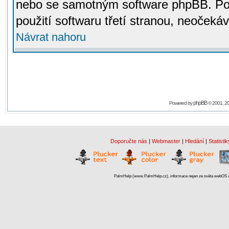
nebo se samotným software phpBB. Po
použití softwaru třetí stranou, neoček
Návrat nahoru
phpBB
Powered by
© 2001, 2
Doporučte nás
|
Webmaster
|
Hledání
|
Statistik
PalmHelp (www.PalmHelp.cz), informace nejen ze světa webOS a 