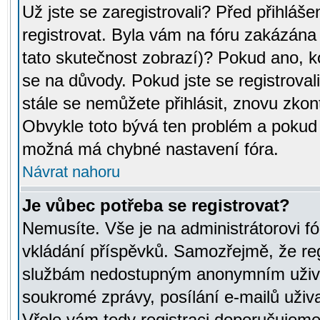
Už jste se zaregistrovali? Před přihláše
registrovat. Byla vám na fóru zakázána
tato skutečnost zobrazí)? Pokud ano, ko
se na důvody. Pokud jste se registrovali,
stále se nemůžete přihlásit, znovu zkont
Obvykle toto bývá ten problém a pokud n
možná má chybné nastavení fóra.
Návrat nahoru
Je vůbec potřeba se registrovat?
Nemusíte. Vše je na administrátorovi fó
vkládání příspěvků. Samozřejmě, že reg
službám nedostupným anonymním uživat
soukromé zprávy, posílání e-mailů uživa
Vřele vám tedy registraci doporučujeme.