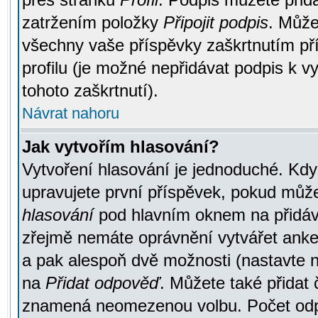
zatržením položky
Připojit podpis
. Může
všechny vaše příspěvky zaškrtnutím pří
profilu (je možné nepřidávat podpis k
tohoto zaškrtnutí).
Návrat nahoru
Jak vytvořím hlasování?
Vytvoření hlasování je jednoduché. Kdy
upravujete první příspěvek, pokud můžet
hlasování
pod hlavním oknem na přidává
zřejmě nemáte oprávnění vytvářet anket
a pak alespoň dvě možnosti (nastavte 
na
Přidat odpověď
. Můžete také přidat 
znamená neomezenou volbu. Počet odpo