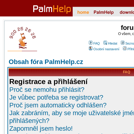
for
O všem, 
FAQ
Hledat
Sezna
Osobní nastavení
Přih
Obsah fóra PalmHelp.cz
FAQ
Registrace a přihlášení
Proč se nemohu přihlásit?
Je vůbec potřeba se registrovat?
Proč jsem automaticky odhlášen?
Jak zabráním, aby se moje uživatelské jmé
přihlášených?
Zapomněl jsem heslo!