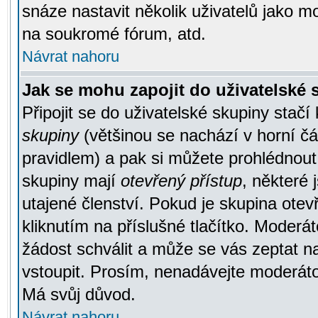
snáze nastavit několik uživatelů jako m
na soukromé fórum, atd.
Návrat nahoru
Jak se mohu zapojit do uživatelské
Připojit se do uživatelské skupiny stačí
skupiny
(většinou se nachází v horní čás
pravidlem) a pak si můžete prohlédnou
skupiny mají
otevřený přístup
, některé 
utajené členství. Pokud je skupina ote
kliknutím na příslušné tlačítko. Moderá
žádost schválit a může se vás zeptat n
vstoupit. Prosím, nenadávejte moderáto
Má svůj důvod.
Návrat nahoru