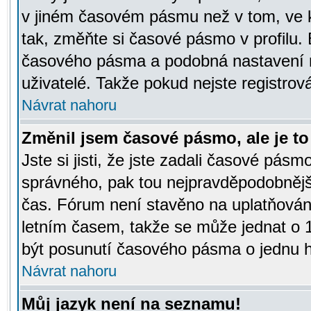
v jiném časovém pásmu než v tom, ve k
tak, změňte si časové pásmo v profilu
časového pásma a podobná nastavení m
uživatelé. Takže pokud nejste registrová
Návrat nahoru
Změnil jsem časové pásmo, ale je to 
Jste si jisti, že jste zadali časové pásm
správného, pak tou nejpravděpodobnější
čas. Fórum není stavěno na uplatňován
letním časem, takže se může jednat o 
být posunutí časového pásma o jednu ho
Návrat nahoru
Můj jazyk není na seznamu!