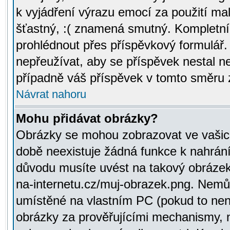
k vyjádření výrazu emocí za použití ma
šťastný, :( znamená smutný. Kompletní
prohlédnout přes příspěvkový formulář.
nepřeužívat, aby se příspěvek nestal 
případně váš příspěvek v tomto směru 
Návrat nahoru
Mohu přidávat obrázky?
Obrázky se mohou zobrazovat ve vašich
době neexistuje žádná funkce k nahrání
důvodu musíte uvést na takový obrázek
na-internetu.cz/muj-obrazek.png. Nemů
umístěné na vlastním PC (pokud to není
obrázky za prověřujícími mechanismy, 