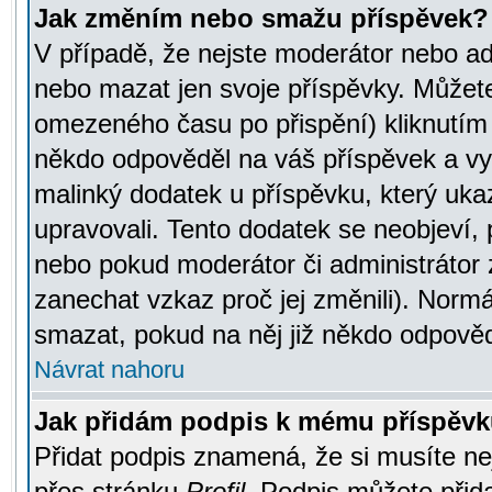
Jak změním nebo smažu příspěvek?
V případě, že nejste moderátor nebo ad
nebo mazat jen svoje příspěvky. Můžete
omezeného času po přispění) kliknutím 
někdo odpověděl na váš příspěvek a vy
malinký dodatek u příspěvku, který ukazu
upravovali. Tento dodatek se neobjeví,
nebo pokud moderátor či administrátor z
zanechat vzkaz proč jej změnili). Norm
smazat, pokud na něj již někdo odpověd
Návrat nahoru
Jak přidám podpis k mému příspěv
Přidat podpis znamená, že si musíte nej
přes stránku
Profil
. Podpis můžete přid