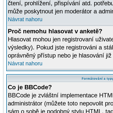
čtení, prohlížení, přispívání atd. potřeb
může poskytnout jen moderátor a adminis
Návrat nahoru
Proč nemohu hlasovat v anketě?
Hlasovat mohou jen registrovaní uživat
výsledky). Pokud jste registrováni a st
oprávněný přístup nebo je hlasování ji
Návrat nahoru
Formátování a typ
Co je BBCode?
BBCode je zvláštní implementace HTML.
administrátor (můžete toto nepovolit pr
sám o sobě je podobný stylu HTML, tag