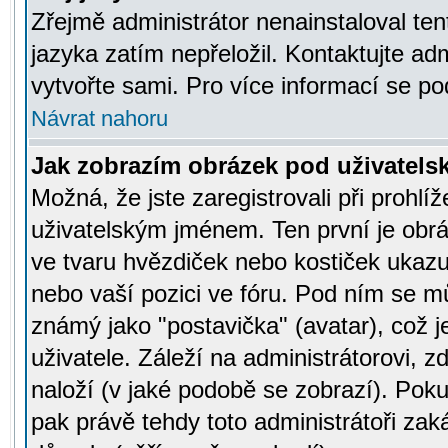
Zřejmě administrátor nenainstaloval tent
jazyka zatím nepřeložil. Kontaktujte adm
vytvořte sami. Pro více informací se po
Návrat nahoru
Jak zobrazím obrázek pod uživatel
Možná, že jste zaregistrovali při prohl
uživatelským jménem. Ten první je obrá
ve tvaru hvězdiček nebo kostiček ukazujíc
nebo vaší pozici ve fóru. Pod ním se m
známý jako "postavička" (avatar), což 
uživatele. Záleží na administrátorovi, zd
naloží (v jaké podobě se zobrazí). Pok
pak právě tehdy toto administrátoři zaká