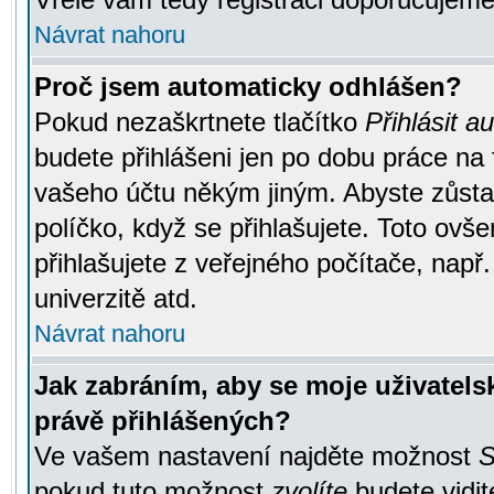
Návrat nahoru
Proč jsem automaticky odhlášen?
Pokud nezaškrtnete tlačítko
Přihlásit a
budete přihlášeni jen po dobu práce na 
vašeho účtu někým jiným. Abyste zůstali
políčko, když se přihlašujete. Toto ov
přihlašujete z veřejného počítače, např
univerzitě atd.
Návrat nahoru
Jak zabráním, aby se moje uživatel
právě přihlášených?
Ve vašem nastavení najděte možnost
S
pokud tuto možnost
zvolíte
budete vidit