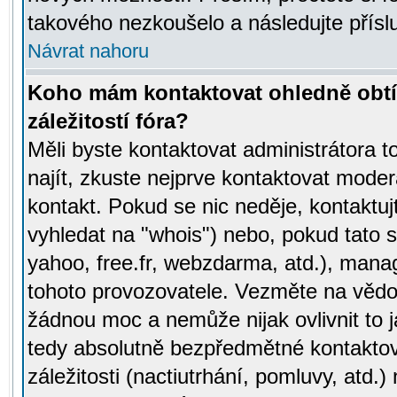
takového nezkoušelo a následujte přísl
Návrat nahoru
Koho mám kontaktovat ohledně obtí
záležitostí fóra?
Měli byste kontaktovat administrátora t
najít, zkuste nejprve kontaktovat moder
kontakt. Pokud se nic neděje, kontaktu
vyhledat na "whois") nebo, pokud tato s
yahoo, free.fr, webzdarma, atd.), mana
tohoto provozovatele. Vezměte na vě
žádnou moc a nemůže nijak ovlivnit to j
tedy absolutně bezpředmětné kontaktov
záležitosti (nactiutrhání, pomluvy, atd