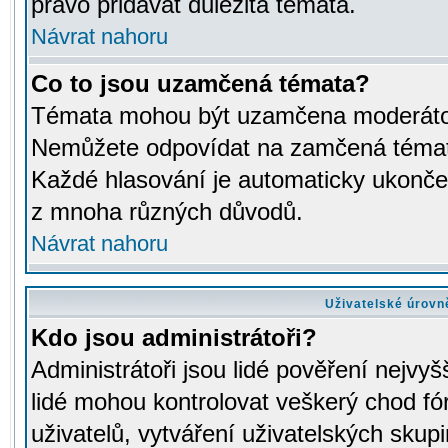
právo přidávat důležitá témata.
Návrat nahoru
Co to jsou uzamčená témata?
Témata mohou být uzamčena moderáto
Nemůžete odpovídat na zamčená témata
Každé hlasování je automaticky ukon
z mnoha různých důvodů.
Návrat nahoru
Uživatelské úrovn
Kdo jsou administrátoři?
Administrátoři jsou lidé pověření nejvyš
lidé mohou kontrolovat veškerý chod fó
uživatelů, vytváření uživatelských skup