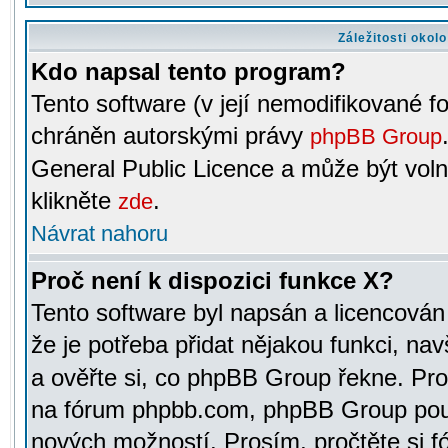
Záležitosti okol
Kdo napsal tento program?
Tento software (v její nemodifikované f
chráněn autorskými právy
phpBB Group
General Public Licence a může být voln
klikněte
.
zde
Návrat nahoru
Proč není k dispozici funkce X?
Tento software byl napsán a licencová
že je potřeba přidat nějakou funkci, nav
a ověřte si, co phpBB Group řekne. Pro
na fórum phpbb.com, phpBB Group pou
nových možností. Prosím, pročtěte si fó