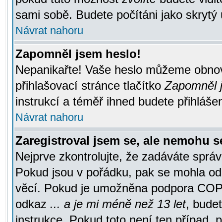
sami sobě. Budete počítáni jako skrytý 
Návrat nahoru
Zapomněl jsem heslo!
Nepanikařte! Vaše heslo můžeme obnov
přihlašovací stránce tlačítko
Zapomněl j
instrukcí a téměř ihned budete přihlášen
Návrat nahoru
Zaregistroval jsem se, ale nemohu se
Nejprve zkontrolujte, že zadáváte správ
Pokud jsou v pořádku, pak se mohla ode
věcí. Pokud je umožněna podpora COPPA a
odkaz
... a je mi méně než 13 let
, bude
instrukce. Pokud toto není ten případ, 