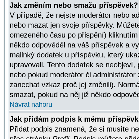
Jak změním nebo smažu příspěvek?
V případě, že nejste moderátor nebo ad
nebo mazat jen svoje příspěvky. Můžete
omezeného času po přispění) kliknutím 
někdo odpověděl na váš příspěvek a vy
malinký dodatek u příspěvku, který ukazu
upravovali. Tento dodatek se neobjeví,
nebo pokud moderátor či administrátor z
zanechat vzkaz proč jej změnili). Norm
smazat, pokud na něj již někdo odpověd
Návrat nahoru
Jak přidám podpis k mému příspěv
Přidat podpis znamená, že si musíte nej
přes stránku
Profil
. Podpis můžete přid