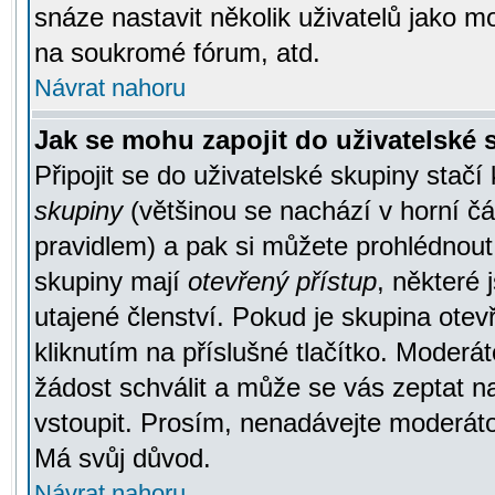
snáze nastavit několik uživatelů jako m
na soukromé fórum, atd.
Návrat nahoru
Jak se mohu zapojit do uživatelské
Připojit se do uživatelské skupiny stačí
skupiny
(většinou se nachází v horní čás
pravidlem) a pak si můžete prohlédnou
skupiny mají
otevřený přístup
, některé 
utajené členství. Pokud je skupina ote
kliknutím na příslušné tlačítko. Moderá
žádost schválit a může se vás zeptat n
vstoupit. Prosím, nenadávejte moderáto
Má svůj důvod.
Návrat nahoru