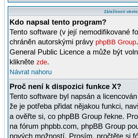
Záležitosti okol
Kdo napsal tento program?
Tento software (v její nemodifikované f
chráněn autorskými právy
phpBB Group
General Public Licence a může být voln
klikněte
.
zde
Návrat nahoru
Proč není k dispozici funkce X?
Tento software byl napsán a licencová
že je potřeba přidat nějakou funkci, nav
a ověřte si, co phpBB Group řekne. Pro
na fórum phpbb.com, phpBB Group pou
nových možností. Prosím, pročtěte si fó