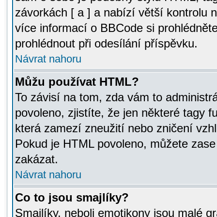
závorkách [ a ] a nabízí větší kontrolu 
více informací o BBCode si prohlédnět
prohlédnout při odesílání příspěvku.
Návrat nahoru
Můžu používat HTML?
To závisí na tom, zda vám to administr
povoleno, zjistíte, že jen některé tagy f
která zamezí zneužití nebo zničení vzh
Pokud je HTML povoleno, můžete zase p
zakázat.
Návrat nahoru
Co to jsou smajlíky?
Smajlíky, neboli emotikony jsou malé gr