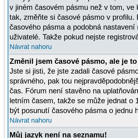
v jiném časovém pásmu než v tom, ve k
tak, změňte si časové pásmo v profilu
časového pásma a podobná nastavení m
uživatelé. Takže pokud nejste registrová
Návrat nahoru
Změnil jsem časové pásmo, ale je to 
Jste si jisti, že jste zadali časové pásm
správného, pak tou nejpravděpodobnější
čas. Fórum není stavěno na uplatňován
letním časem, takže se může jednat o 
být posunutí časového pásma o jednu ho
Návrat nahoru
Můj jazyk není na seznamu!