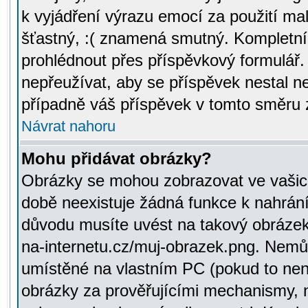
k vyjádření výrazu emocí za použití ma
šťastný, :( znamená smutný. Kompletní
prohlédnout přes příspěvkový formulář.
nepřeužívat, aby se příspěvek nestal 
případně váš příspěvek v tomto směru 
Návrat nahoru
Mohu přidávat obrázky?
Obrázky se mohou zobrazovat ve vašich
době neexistuje žádná funkce k nahrání
důvodu musíte uvést na takový obrázek
na-internetu.cz/muj-obrazek.png. Nemů
umístěné na vlastním PC (pokud to není
obrázky za prověřujícími mechanismy, 