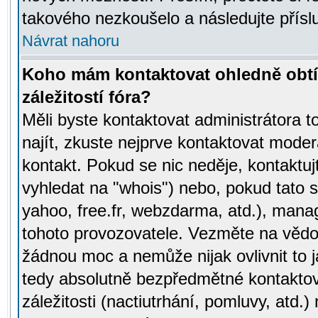
takového nezkoušelo a následujte přísl
Návrat nahoru
Koho mám kontaktovat ohledně obtí
záležitostí fóra?
Měli byste kontaktovat administrátora t
najít, zkuste nejprve kontaktovat moder
kontakt. Pokud se nic neděje, kontaktu
vyhledat na "whois") nebo, pokud tato s
yahoo, free.fr, webzdarma, atd.), mana
tohoto provozovatele. Vezměte na vě
žádnou moc a nemůže nijak ovlivnit to j
tedy absolutně bezpředmětné kontaktov
záležitosti (nactiutrhání, pomluvy, atd