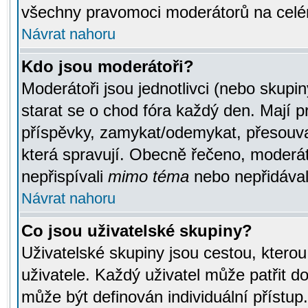
všechny pravomoci moderátorů na celé
Návrat nahoru
Kdo jsou moderátoři?
Moderátoři jsou jednotlivci (nebo skupiny
starat se o chod fóra každý den. Mají 
příspěvky, zamykat/odemykat, přesouva
která spravují. Obecně řečeno, moderáto
nepřispívali
mimo téma
nebo nepřidávali
Návrat nahoru
Co jsou uživatelské skupiny?
Uživatelské skupiny jsou cestou, ktero
uživatele. Každý uživatel může patřit d
může být definován individuální přístu