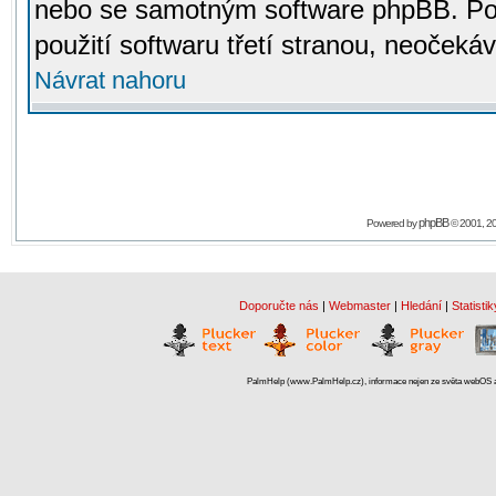
nebo se samotným software phpBB. Po
použití softwaru třetí stranou, neoček
Návrat nahoru
phpBB
Powered by
© 2001, 2
Doporučte nás
|
Webmaster
|
Hledání
|
Statistik
PalmHelp (www.PalmHelp.cz), informace nejen ze světa webOS a 