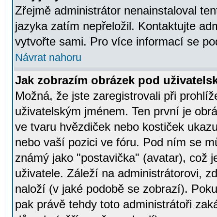
Zřejmě administrátor nenainstaloval tent
jazyka zatím nepřeložil. Kontaktujte adm
vytvořte sami. Pro více informací se po
Návrat nahoru
Jak zobrazím obrázek pod uživatel
Možná, že jste zaregistrovali při prohl
uživatelským jménem. Ten první je obrá
ve tvaru hvězdiček nebo kostiček ukazujíc
nebo vaší pozici ve fóru. Pod ním se m
známý jako "postavička" (avatar), což 
uživatele. Záleží na administrátorovi, zd
naloží (v jaké podobě se zobrazí). Pok
pak právě tehdy toto administrátoři zaká