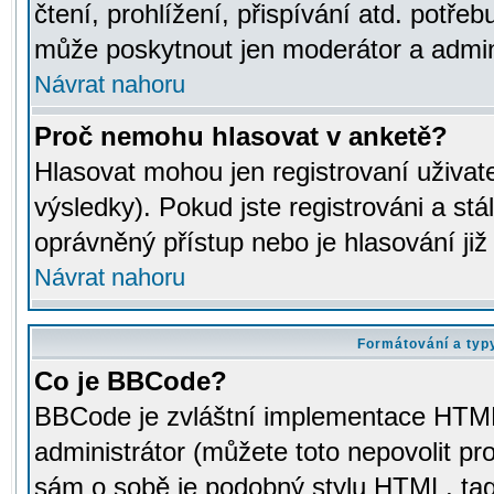
čtení, prohlížení, přispívání atd. potřeb
může poskytnout jen moderátor a adminis
Návrat nahoru
Proč nemohu hlasovat v anketě?
Hlasovat mohou jen registrovaní uživat
výsledky). Pokud jste registrováni a st
oprávněný přístup nebo je hlasování ji
Návrat nahoru
Formátování a typ
Co je BBCode?
BBCode je zvláštní implementace HTML.
administrátor (můžete toto nepovolit pr
sám o sobě je podobný stylu HTML, tag