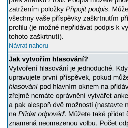
zatržením položky
Připojit podpis
. Může
všechny vaše příspěvky zaškrtnutím pří
profilu (je možné nepřidávat podpis k
tohoto zaškrtnutí).
Návrat nahoru
Jak vytvořím hlasování?
Vytvoření hlasování je jednoduché. Kdy
upravujete první příspěvek, pokud můžet
hlasování
pod hlavním oknem na přidává
zřejmě nemáte oprávnění vytvářet anket
a pak alespoň dvě možnosti (nastavte 
na
Přidat odpověď
. Můžete také přidat 
znamená neomezenou volbu. Počet odpo