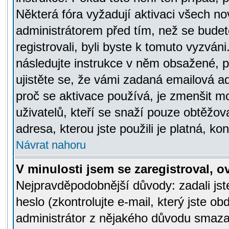
Některá fóra vyžadují aktivaci všech n
administrátorem před tím, než se budete
registrovali, byli byste k tomuto vyzván
následujte instrukce v něm obsažené, po
ujistěte se, že vámi zadaná emailová a
proč se aktivace používá, je zmenšit 
uživatelů, kteří se snaží pouze obtěžovat
adresa, kterou jste použili je platná, ko
Návrat nahoru
V minulosti jsem se zaregistroval, 
Nejpravděpodobnější důvody: zadali js
heslo (zkontrolujte e-mail, který jste obd
administrátor z nějakého důvodu smazal