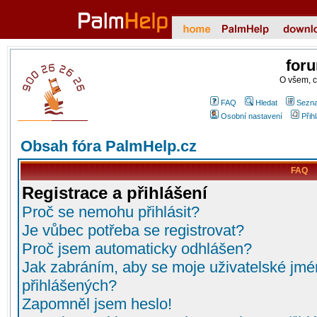
for
O všem, 
FAQ
Hledat
Sezna
Osobní nastavení
Přih
Obsah fóra PalmHelp.cz
FAQ
Registrace a přihlášení
Proč se nemohu přihlásit?
Je vůbec potřeba se registrovat?
Proč jsem automaticky odhlášen?
Jak zabráním, aby se moje uživatelské jmé
přihlášených?
Zapomněl jsem heslo!