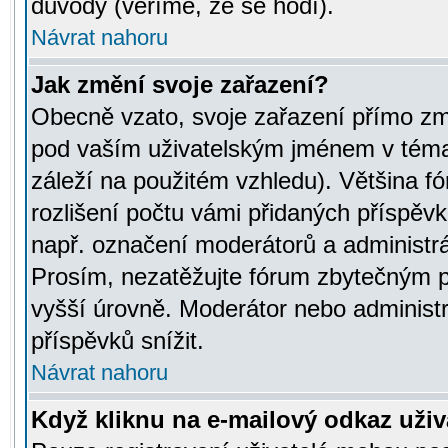
důvody (věříme, že se hodí).
Návrat nahoru
Jak změní svoje zařazení?
Obecně vzato, svoje zařazení přímo zm
pod vaším uživatelským jménem v témat
záleží na použitém vzhledu). Většina fó
rozlišení počtu vámi přidaných příspěvků 
např. označení moderátorů a administrá
Prosím, nezatěžujte fórum zbytečným př
vyšší úrovně. Moderátor nebo administ
příspěvků snížit.
Návrat nahoru
Když kliknu na e-mailový odkaz uživa