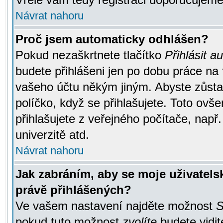
Návrat nahoru
Proč jsem automaticky odhlášen?
Pokud nezaškrtnete tlačítko
Přihlásit a
budete přihlášeni jen po dobu práce na 
vašeho účtu někým jiným. Abyste zůstali
políčko, když se přihlašujete. Toto ov
přihlašujete z veřejného počítače, např
univerzitě atd.
Návrat nahoru
Jak zabráním, aby se moje uživatel
právě přihlášených?
Ve vašem nastavení najděte možnost
S
pokud tuto možnost
zvolíte
budete vidit