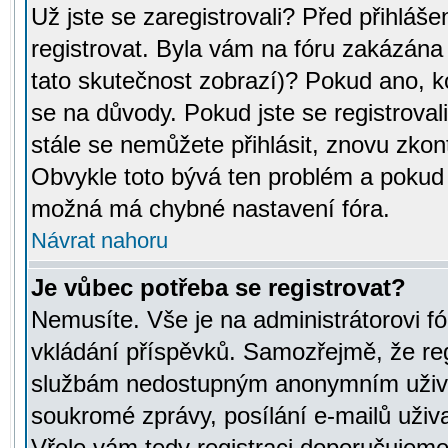
Už jste se zaregistrovali? Před přihláše
registrovat. Byla vám na fóru zakázána
tato skutečnost zobrazí)? Pokud ano, ko
se na důvody. Pokud jste se registrovali,
stále se nemůžete přihlásit, znovu zkont
Obvykle toto bývá ten problém a pokud n
možná má chybné nastavení fóra.
Návrat nahoru
Je vůbec potřeba se registrovat?
Nemusíte. Vše je na administrátorovi fó
vkládání příspěvků. Samozřejmě, že reg
službám nedostupným anonymním uživat
soukromé zprávy, posílání e-mailů uživa
Vřele vám tedy registraci doporučujeme.