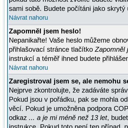
sami sobě. Budete počítáni jako skrytý 
Návrat nahoru
Zapomněl jsem heslo!
Nepanikařte! Vaše heslo můžeme obnov
přihlašovací stránce tlačítko
Zapomněl j
instrukcí a téměř ihned budete přihlášen
Návrat nahoru
Zaregistroval jsem se, ale nemohu se
Nejprve zkontrolujte, že zadáváte správ
Pokud jsou v pořádku, pak se mohla ode
věcí. Pokud je umožněna podpora COPPA a
odkaz
... a je mi méně než 13 let
, bude
instrukce. Pokud toto není ten případ, 