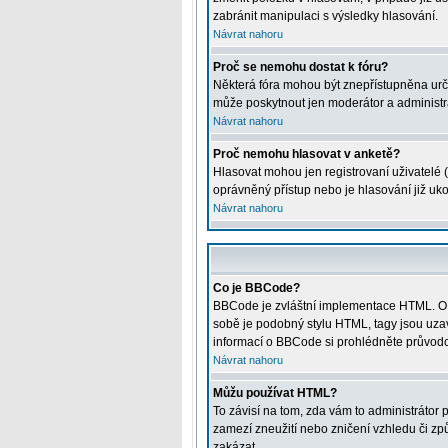
zabránit manipulaci s výsledky hlasování.
Návrat nahoru
Proč se nemohu dostat k fóru?
Některá fóra mohou být znepřístupněna určitý
může poskytnout jen moderátor a administrát
Návrat nahoru
Proč nemohu hlasovat v anketě?
Hlasovat mohou jen registrovaní uživatelé (
oprávněný přístup nebo je hlasování již uk
Návrat nahoru
Co je BBCode?
BBCode je zvláštní implementace HTML. O j
sobě je podobný stylu HTML, tagy jsou uzavře
informací o BBCode si prohlédněte průvodce
Návrat nahoru
Můžu používat HTML?
To závisí na tom, zda vám to administrátor p
zamezí zneužití nebo zničení vzhledu či z
zakázat.