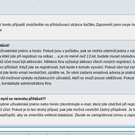
 tomto případě zmáčkněte na přihlašovací stránce tlačítko
Zapomněl jsem svoje h
ni
lásit!
uživatelské jméno a heslo. Pokud jsou v pořádku, pak se mohla odehrát jedna z ná
ikli jste při registraci na odkaz
... a je mi méně než 13 let
, budete muset následo
váš účet musí být aktivován. Některá fóra vyžadují aktivaci všech nových registrací,
 přihlásit. Když jste se registrovali, byli byste k tomuto vyzváni. Pokud vám byl za
 jste tento email neobdrželi, ujistěte se, že vámi zadaná emailová adresa je platn
nšit možnost výskytu
nežádoucích
uživatelů, kteří se snaží pouze obtěžovat. Pokud si 
, kontaktujte administrátora fóra.
 nyní se nemohu přihlásit?!
bné uživatelské jméno nebo heslo (zkontrolujte e-mail, který jste obdrželi při regi
účet. Pokud je to ten druhý případ, pak jste možná nevložili žádný příspěvek. Je t
 nepřispěli, aby se zmenšila velikost databáze. Zkuste se zaregistrovat znovu a zapo