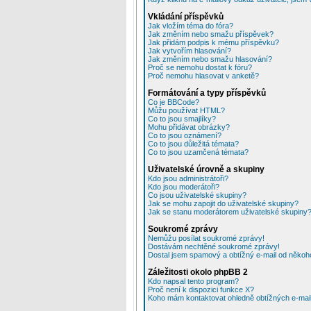
Vkládání příspěvků
Jak vložím téma do fóra?
Jak změním nebo smažu příspěvek?
Jak přidám podpis k mému příspěvku?
Jak vytvořím hlasování?
Jak změním nebo smažu hlasování?
Proč se nemohu dostat k fóru?
Proč nemohu hlasovat v anketě?
Formátování a typy příspěvků
Co je BBCode?
Můžu používat HTML?
Co to jsou smajlíky?
Mohu přidávat obrázky?
Co to jsou oznámení?
Co to jsou důležitá témata?
Co to jsou uzamčená témata?
Uživatelské úrovně a skupiny
Kdo jsou administrátoři?
Kdo jsou moderátoři?
Co jsou uživatelské skupiny?
Jak se mohu zapojit do uživatelské skupiny?
Jak se stanu moderátorem uživatelské skupiny
Soukromé zprávy
Nemůžu posílat soukromé zprávy!
Dostávám nechtěné soukromé zprávy!
Dostal jsem spamový a obtížný e-mail od někoho
Záležitosti okolo phpBB 2
Kdo napsal tento program?
Proč není k dispozici funkce X?
Koho mám kontaktovat ohledně obtížných e-mailů