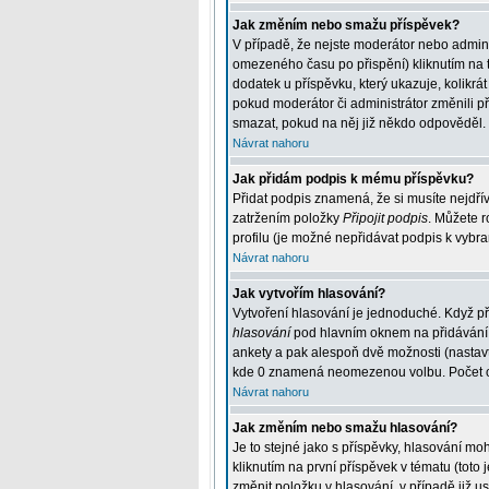
Jak změním nebo smažu příspěvek?
V případě, že nejste moderátor nebo admini
omezeného času po přispění) kliknutím na t
dodatek u příspěvku, který ukazuje, kolikr
pokud moderátor či administrátor změnili p
smazat, pokud na něj již někdo odpověděl.
Návrat nahoru
Jak přidám podpis k mému příspěvku?
Přidat podpis znamená, že si musíte nejdřív
zatržením položky
Připojit podpis
. Můžete r
profilu (je možné nepřidávat podpis k vybr
Návrat nahoru
Jak vytvořím hlasování?
Vytvoření hlasování je jednoduché. Když př
hlasování
pod hlavním oknem na přidávání p
ankety a pak alespoň dvě možnosti (nastav
kde 0 znamená neomezenou volbu. Počet odp
Návrat nahoru
Jak změním nebo smažu hlasování?
Je to stejné jako s příspěvky, hlasování 
kliknutím na první příspěvek v tématu (tot
změnit položku v hlasování, v případě již 