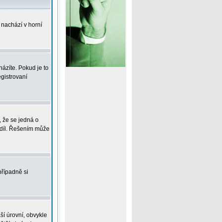
 nachází v horní
ázíte. Pokud je to
gistrovaní
, že se jedná o
zdíl. Řešením může
případně si
ší úrovní, obvykle