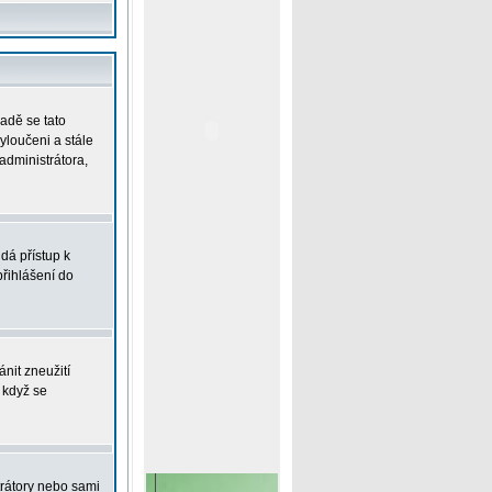
padě se tato
vyloučeni a stále
administrátora,
dá přístup k
řihlášení do
nit zneužití
 když se
trátory nebo sami