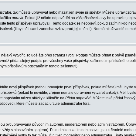
strátor, tak můžete upravovat nebo mazat jen svoje příspěvky. Můžete upravit zprá
lačítko
upravit
. Pokud již někdo odpověděl na váš příspěvek a vy ho upravíte, obje
át jste tento příspěvek upravovali. Tento dodatek se neobjeví, pokud zatím nikdo n
říspěvek (ti by měli sami zanechat vzkaz proč jej změnili). Normální uživatelé nem
 nějaký vytvořit. To uděláte přes stránku
Profil
. Podpis můžete přidat k právě psan
ovněž přidat stejný podpis pro všechny vaše příspěvky zaškrtnutím příslušného pol
aným příspěvkům odstraněním tohoto zaškrtnutí).
idáte nový příspěvek (nebo upravujete první příspěvek, pokud můžete) měli byste vi
říspěvků (pokud to nevidíte, zřejmě nemáte oprávnění vytvářet ankety). Měli byst
te napsáním název otázky a klikněte na
Přidat odpověď
. Můžete také přidat časový 
ovědí, které můžete zadat, určuje administrátor fóra.
mohou být upravována původním autorem, moderátorem nebo administrátorem. Úprav
o je vždy s hlasováním spojeno). Pokud nikdo zatím nehlasoval, pak uživatelé moh
uskutečněné volby to tak může učinit jen moderátor nebo administrátor. Tímto opatř