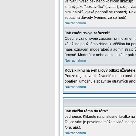
ve tvaru hvězdiček nebo kostiček ukazující, 
známý jako "postavička" (avatar), což je vla
nimi naloží (v jaké podobě se zobrazí). Pok
zeptat na důvody (věříme, že se hodí).
Návrat nahoru
Jak změní svoje zařazení?
Obecně vzato, svoje zařazení přímo změnit
záleží na použitém vzhledu). Většina fór pou
např. označení moderátorů a administrátorů
úrovně. Moderátor nebo administrátor pak m
Návrat nahoru
Když kliknu na e-mailový odkaz uživatele,
Pouze registrovaní uživatelé mohou posílat 
opatření umožňuje zbavit se otravných anon
Návrat nahoru
Jak vložím téma do fóra?
Jednouše. Klikněte na příslušné tlačítko n
To, co vám je povoleno můžete vidět na spo
fóru, atd.
).
Návrat nahoru