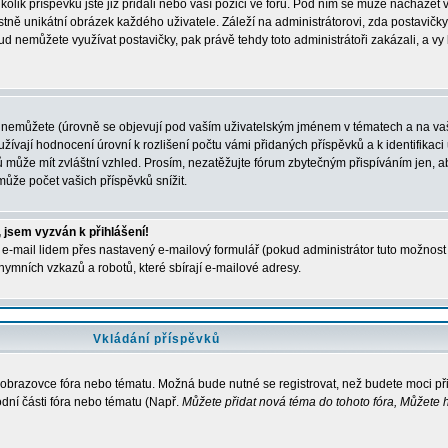
kolik příspěvků jste již přidali nebo vaší pozici ve fóru. Pod ním se může nacházet 
stně unikátní obrázek každého uživatele. Záleží na administrátorovi, zda postavičky 
ud nemůžete využívat postavičky, pak právě tehdy toto administrátoři zakázali, a vy
 nemůžete (úrovně se objevují pod vaším uživatelským jménem v tématech a na vaš
žívají hodnocení úrovní k rozlišení počtu vámi přidaných příspěvků a k identifikaci 
 může mít zvláštní vzhled. Prosím, nezatěžujte fórum zbytečným přispíváním jen, ab
ůže počet vašich příspěvků snížit.
 jsem vyzván k přihlášení!
e-mail lidem přes nastavený e-mailový formulář (pokud administrátor tuto možnost p
ymních vzkazů a robotů, které sbírají e-mailové adresy.
Vkládání příspěvků
a obrazovce fóra nebo tématu. Možná bude nutné se registrovat, než budete moci př
dní části fóra nebo tématu (Např.
Můžete přidat nová téma do tohoto fóra, Můžete h