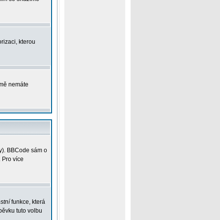
rizaci, kterou
ejmě nemáte
vky). BBCode sám o
 Pro více
stní
funkce, která
pěvku tuto volbu