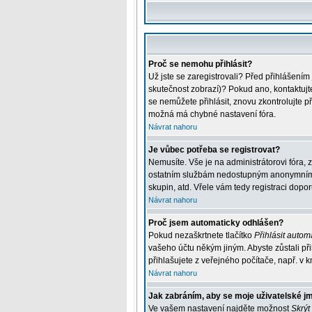
Proč se nemohu přihlásit?
Už jste se zaregistrovali? Před přihlášením
skutečnost zobrazí)? Pokud ano, kontaktujte 
se nemůžete přihlásit, znovu zkontrolujte p
možná má chybné nastavení fóra.
Návrat nahoru
Je vůbec potřeba se registrovat?
Nemusíte. Vše je na administrátorovi fóra, 
ostatním službám nedostupným anonymním už
skupin, atd. Vřele vám tedy registraci dopor
Návrat nahoru
Proč jsem automaticky odhlášen?
Pokud nezaškrtnete tlačítko
Přihlásit automa
vašeho účtu někým jiným. Abyste zůstali při
přihlašujete z veřejného počítače, např. v k
Návrat nahoru
Jak zabráním, aby se moje uživatelské j
Ve vašem nastavení najděte možnost
Skrýt