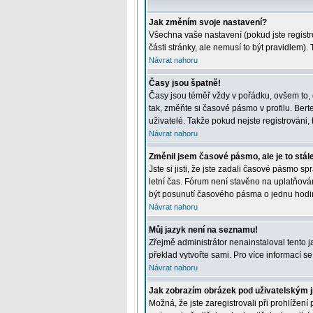
Jak změním svoje nastavení?
Všechna vaše nastavení (pokud jste registr
části stránky, ale nemusí to být pravidlem)
Návrat nahoru
Časy jsou špatně!
Časy jsou téměř vždy v pořádku, ovšem to, 
tak, změňte si časové pásmo v profilu. Be
uživatelé. Takže pokud nejste registrováni, t
Návrat nahoru
Změnil jsem časové pásmo, ale je to stál
Jste si jisti, že jste zadali časové pásmo 
letní čas. Fórum není stavěno na uplatňová
být posunutí časového pásma o jednu hodin
Návrat nahoru
Můj jazyk není na seznamu!
Zřejmě administrátor nenainstaloval tento ja
překlad vytvořte sami. Pro více informací s
Návrat nahoru
Jak zobrazím obrázek pod uživatelským
Možná, že jste zaregistrovali při prohlížen