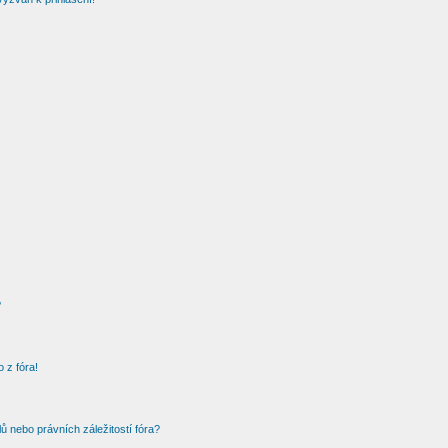
?
 z fóra!
 nebo právních záležitostí fóra?