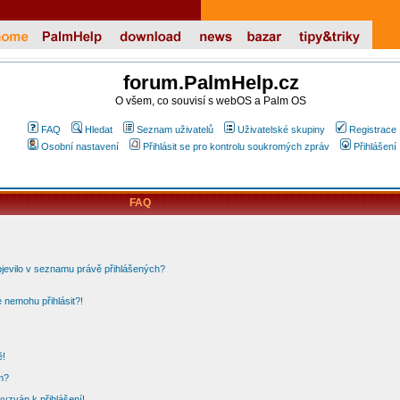
forum.PalmHelp.cz
O všem, co souvisí s webOS a Palm OS
FAQ
Hledat
Seznam uživatelů
Uživatelské skupiny
Registrace
Osobní nastavení
Přihlásit se pro kontrolu soukromých zpráv
Přihlášení
FAQ
bjevilo v seznamu právě přihlášených?
 nemohu přihlásit?!
ě!
m?
vyzván k přihlášení!