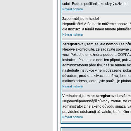
sobě. Budete počítáni jako skrytý uživatel.
Návrat nahoru
Zapomněl jsem heslo!
Nepanikařte! Vaše heslo můžeme obnovit. V
dle instrukcí a téměř ihned budete přihláše
Návrat nahoru
Zaregistroval jsem se, ale nemohu se přih
Nejprve zkontrolujte, že zadáváte správné 
věcí. Pokud je umožněna podpora COPPA a kl
instrukce. Pokud toto není ten případ, pak 
administrátorem před tím, než se budete moci
následujte instrukce v něm obsažené, pokud
důvodem, proč se aktivace používá, je zme
mailová adresa, kterou jste použili je platná
Návrat nahoru
V minulosti jsem se zaregistroval, ovšem
Nejpravděpodobnější důvody: zadali jste chy
administrátor z nějakého důvodu smazal váš 
pravidelně odstraňují uživatelé, kteří ničím
Návrat nahoru