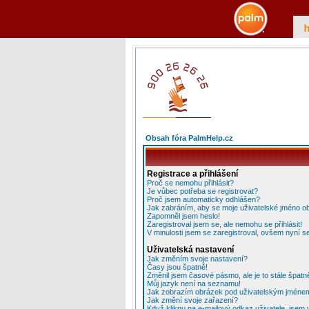
Obsah fóra PalmHelp.cz
Registrace a přihlášení
Proč se nemohu přihlásit?
Je vůbec potřeba se registrovat?
Proč jsem automaticky odhlášen?
Jak zabráním, aby se moje uživatelské jméno o
Zapomněl jsem heslo!
Zaregistroval jsem se, ale nemohu se přihlásit!
V minulosti jsem se zaregistroval, ovšem nyní se
Uživatelská nastavení
Jak změním svoje nastavení?
Časy jsou špatně!
Změnil jsem časové pásmo, ale je to stále špatn
Můj jazyk není na seznamu!
Jak zobrazím obrázek pod uživatelským jméne
Jak změní svoje zařazení?
Když kliknu na e-mailový odkaz uživatele, jsem 