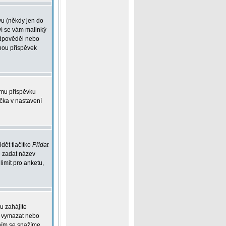
vu (někdy jen do
ví se vám malinký
eodpověděl nebo
ohou příspěvek
ému příspěvku
íčka v nastavení
dět tlačítko
Přidat
e zadat název
limit pro anketu,
u zahájíte
ou vymazat nebo
ením se snažíme