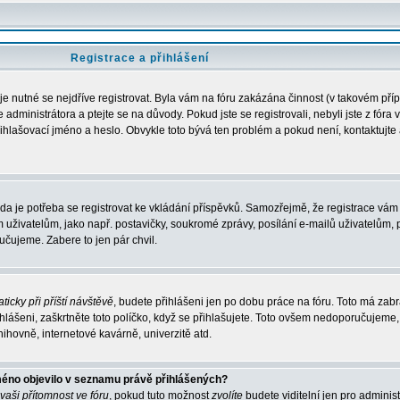
Registrace a přihlášení
 je nutné se nejdříve registrovat. Byla vám na fóru zakázána činnost (v takovém pří
administrátora a ptejte se na důvody. Pokud jste se registrovali, nebyli jste z fóra 
řihlašovací jméno a heslo. Obvykle toto bývá ten problém a pokud není, kontaktujte 
zda je potřeba se registrovat ke vkládání příspěvků. Samozřejmě, že registrace vám 
ivatelům, jako např. postavičky, soukromé zprávy, posílání e-mailů uživatelům, p
učujeme. Zabere to jen pár chvil.
ticky při příští návštěvě
, budete přihlášeni jen po dobu práce na fóru. Toto má zabrá
hlášeni, zaškrtněte toto políčko, když se přihlašujete. Toto ovšem nedoporučujeme,
nihovně, internetové kavárně, univerzitě atd.
méno objevilo v seznamu právě přihlášených?
 vaši přítomnost ve fóru
, pokud tuto možnost
zvolíte
budete viditelní jen pro adminis