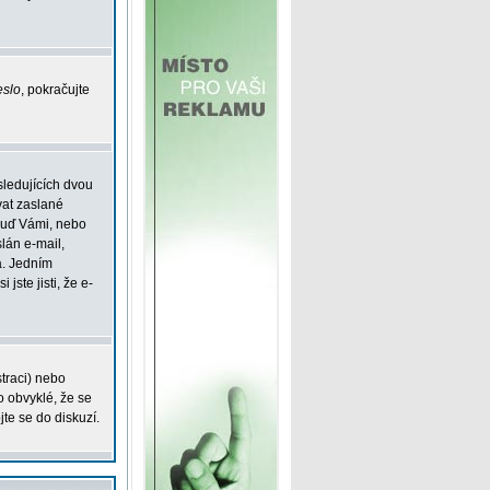
eslo
, pokračujte
sledujících dvou
vat zaslané
 buď Vámi, nebo
slán e-mail,
á. Jedním
jste jisti, že e-
straci) nebo
o obvyklé, že se
jte se do diskuzí.