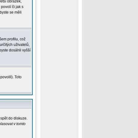
větší obrázek,
povolí či jak s
 byste se měli
em profilu, což
určitých uživatelů,
yste dosáhli vyšší
ovolil). Toto
ispět do diskuze.
lasovat v tomto