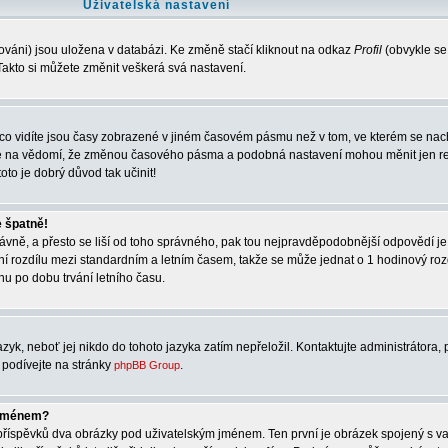
Uživatelská nastavení
ováni) jsou uložena v databázi. Ke změně stačí kliknout na odkaz
Profil
(obvykle se
. Takto si můžete změnit veškerá svá nastavení.
co vidíte jsou časy zobrazené v jiném časovém pásmu než v tom, ve kterém se nach
rte na vědomí, že změnou časového pásma a podobná nastavení mohou měnit jen re
oto je dobrý důvod tak učinit!
e špatně!
správně, a přesto se liší od toho správného, pak tou nejpravděpodobnější odpovědí je
ní rozdílu mezi standardním a letním časem, takže se může jednat o 1 hodinový ro
u po dobu trvání letního času.
zyk, neboť jej nikdo do tohoto jazyka zatím nepřeložil. Kontaktujte administrátora, 
e podívejte na stránky
.
phpBB Group
 jménem?
í příspěvků dva obrázky pod uživatelským jménem. Ten první je obrázek spojený s va