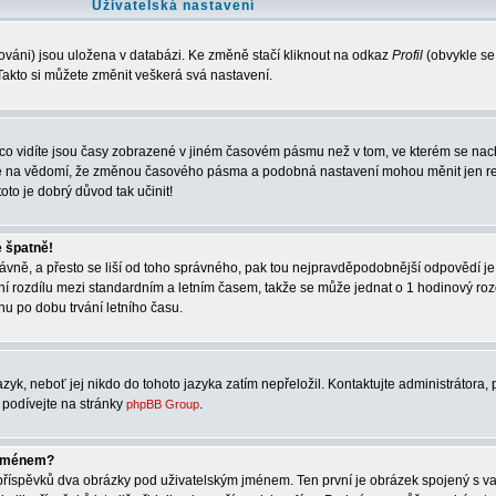
Uživatelská nastavení
ováni) jsou uložena v databázi. Ke změně stačí kliknout na odkaz
Profil
(obvykle se
. Takto si můžete změnit veškerá svá nastavení.
co vidíte jsou časy zobrazené v jiném časovém pásmu než v tom, ve kterém se nach
rte na vědomí, že změnou časového pásma a podobná nastavení mohou měnit jen re
oto je dobrý důvod tak učinit!
e špatně!
správně, a přesto se liší od toho správného, pak tou nejpravděpodobnější odpovědí je
ní rozdílu mezi standardním a letním časem, takže se může jednat o 1 hodinový ro
u po dobu trvání letního času.
zyk, neboť jej nikdo do tohoto jazyka zatím nepřeložil. Kontaktujte administrátora, 
e podívejte na stránky
.
phpBB Group
 jménem?
í příspěvků dva obrázky pod uživatelským jménem. Ten první je obrázek spojený s va