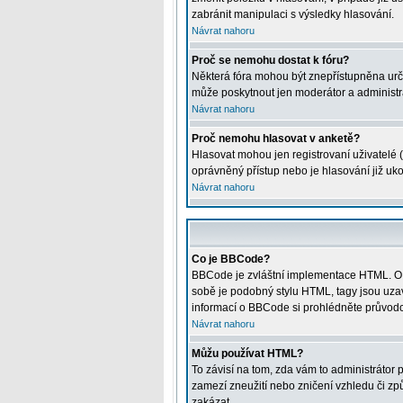
zabránit manipulaci s výsledky hlasování.
Návrat nahoru
Proč se nemohu dostat k fóru?
Některá fóra mohou být znepřístupněna určitý
může poskytnout jen moderátor a administrát
Návrat nahoru
Proč nemohu hlasovat v anketě?
Hlasovat mohou jen registrovaní uživatelé (
oprávněný přístup nebo je hlasování již uk
Návrat nahoru
Co je BBCode?
BBCode je zvláštní implementace HTML. O j
sobě je podobný stylu HTML, tagy jsou uzavře
informací o BBCode si prohlédněte průvodce
Návrat nahoru
Můžu používat HTML?
To závisí na tom, zda vám to administrátor p
zamezí zneužití nebo zničení vzhledu či z
zakázat.