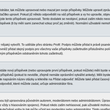
strátor, tak můžete upravovat nebo mazat jen svoje příspěvky. Můžete upravit zprá
lačítko
upravit
. Pokud již někdo odpověděl na váš příspěvek a vy ho upravíte, obje
át jste tento příspěvek upravovali. Tento dodatek se neobjeví, pokud zatím nikdo n
říspěvek (ti by měli sami zanechat vzkaz proč jej změnili). Normální uživatelé nem
 nějaký vytvořit. To uděláte přes stránku
Profil
. Podpis můžete přidat k právě psan
ovněž přidat stejný podpis pro všechny vaše příspěvky zaškrtnutím příslušného pol
aným příspěvkům odstraněním tohoto zaškrtnutí).
idáte nový příspěvek (nebo upravujete první příspěvek, pokud můžete) měli byste vi
říspěvků (pokud to nevidíte, zřejmě nemáte oprávnění vytvářet ankety). Měli byst
te napsáním název otázky a klikněte na
Přidat odpověď
. Můžete také přidat časový 
ovědí, které můžete zadat, určuje administrátor fóra.
mohou být upravována původním autorem, moderátorem nebo administrátorem. Úprav
o je vždy s hlasováním spojeno). Pokud nikdo zatím nehlasoval, pak uživatelé moh
uskutečněné volby to tak může učinit jen moderátor nebo administrátor. Tímto opatř