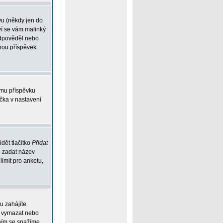
vu (někdy jen do
ví se vám malinký
eodpověděl nebo
ohou příspěvek
ému příspěvku
íčka v nastavení
dět tlačítko
Přidat
e zadat název
limit pro anketu,
u zahájíte
ou vymazat nebo
ením se snažíme