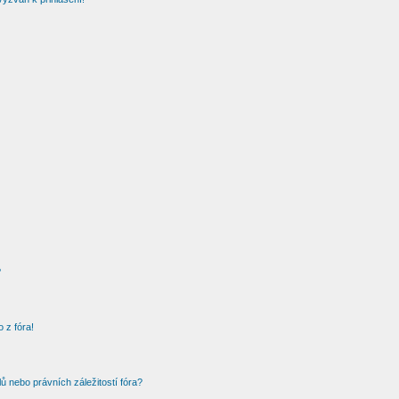
?
 z fóra!
 nebo právních záležitostí fóra?