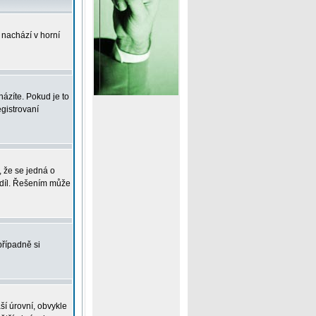
 nachází v horní
ázíte. Pokud je to
gistrovaní
, že se jedná o
zdíl. Řešením může
případně si
ší úrovní, obvykle