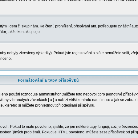
m lidem či skupinám. Ke čtení, prohlížení, přispívání atd. potřebujete zvláštní auto
or, takže kontaktujte je.
aby nebyly zkresleny výsledky). Pokud jste registrováni a stále nemůžete volit, zř
ončeno.
Formátování a typy příspěvků
eho použití rozhoduje administrátor (můžete toto nepovolit pro jednotlivé příspě
ny v hranatých závorkách [ a ] a nabízí větší kontrolu nad tím, co a jak se zobrazí.
, kterého si můžete prohlédnout při odesílání příspěvku.
ovolí. Pokud to máte povoleno, zjistíte, že jen některé tagy fungují, což je
bezpečno
působení jiných problémů. Pokud je HTML povoleno, můžete zase příspěvek od přís