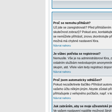
Proč se nemohu přihlásit?
Už jste se zaregistrovali? Před přihlášením
skutečnost zobrazí)? Pokud ano, kontaktujte 
se nemůžete přihlásit, znovu zkontrolujte p
možná má chybné nastavení fóra.
Návrat nahoru
Je vůbec potřeba se registrovat?
Nemusíte. Vše je na administrátorovi fóra, 
ostatním službám nedostupným anonymním už
skupin, atd. Vřele vám tedy registraci dopor
Návrat nahoru
Proč jsem automaticky odhlášen?
Pokud nezaškrtnete tlačítko
Přihlásit automa
vašeho účtu někým jiným. Abyste zůstali při
přihlašujete z veřejného počítače, např. v k
Návrat nahoru
Jak zabráním, aby se moje uživatelské j
Ve vašem nastavení najděte možnost
Skrýt