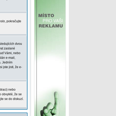
eslo
, pokračujte
sledujících dvou
vat zaslané
 buď Vámi, nebo
slán e-mail,
á. Jedním
jste jisti, že e-
straci) nebo
o obvyklé, že se
jte se do diskuzí.