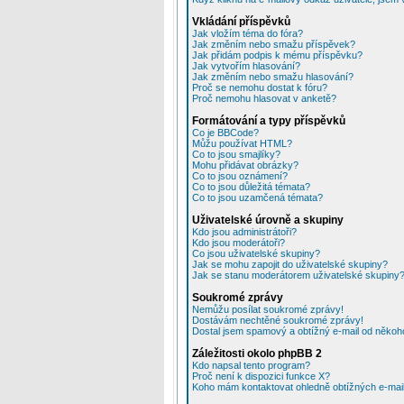
Vkládání příspěvků
Jak vložím téma do fóra?
Jak změním nebo smažu příspěvek?
Jak přidám podpis k mému příspěvku?
Jak vytvořím hlasování?
Jak změním nebo smažu hlasování?
Proč se nemohu dostat k fóru?
Proč nemohu hlasovat v anketě?
Formátování a typy příspěvků
Co je BBCode?
Můžu používat HTML?
Co to jsou smajlíky?
Mohu přidávat obrázky?
Co to jsou oznámení?
Co to jsou důležitá témata?
Co to jsou uzamčená témata?
Uživatelské úrovně a skupiny
Kdo jsou administrátoři?
Kdo jsou moderátoři?
Co jsou uživatelské skupiny?
Jak se mohu zapojit do uživatelské skupiny?
Jak se stanu moderátorem uživatelské skupiny
Soukromé zprávy
Nemůžu posílat soukromé zprávy!
Dostávám nechtěné soukromé zprávy!
Dostal jsem spamový a obtížný e-mail od někoho
Záležitosti okolo phpBB 2
Kdo napsal tento program?
Proč není k dispozici funkce X?
Koho mám kontaktovat ohledně obtížných e-mailů