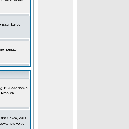
rizaci, kterou
ejmě nemáte
vky). BBCode sám o
 Pro více
stní
funkce, která
pěvku tuto volbu