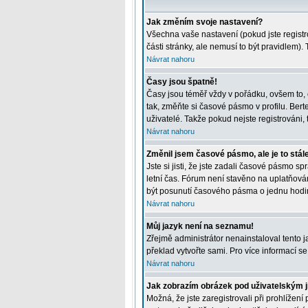
Jak změním svoje nastavení?
Všechna vaše nastavení (pokud jste registr
části stránky, ale nemusí to být pravidlem)
Návrat nahoru
Časy jsou špatně!
Časy jsou téměř vždy v pořádku, ovšem to, 
tak, změňte si časové pásmo v profilu. Be
uživatelé. Takže pokud nejste registrováni, t
Návrat nahoru
Změnil jsem časové pásmo, ale je to stál
Jste si jisti, že jste zadali časové pásmo 
letní čas. Fórum není stavěno na uplatňová
být posunutí časového pásma o jednu hodin
Návrat nahoru
Můj jazyk není na seznamu!
Zřejmě administrátor nenainstaloval tento ja
překlad vytvořte sami. Pro více informací s
Návrat nahoru
Jak zobrazím obrázek pod uživatelským
Možná, že jste zaregistrovali při prohlížen