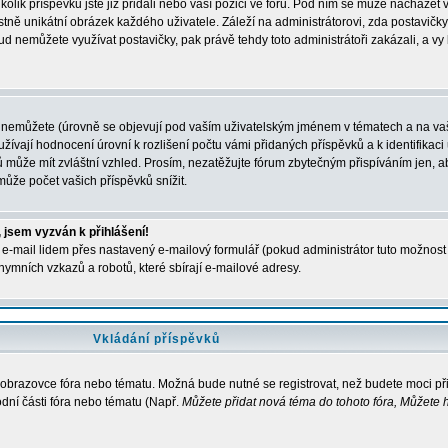
kolik příspěvků jste již přidali nebo vaší pozici ve fóru. Pod ním se může nacházet 
stně unikátní obrázek každého uživatele. Záleží na administrátorovi, zda postavičky 
ud nemůžete využívat postavičky, pak právě tehdy toto administrátoři zakázali, a vy
 nemůžete (úrovně se objevují pod vaším uživatelským jménem v tématech a na vaš
žívají hodnocení úrovní k rozlišení počtu vámi přidaných příspěvků a k identifikaci 
 může mít zvláštní vzhled. Prosím, nezatěžujte fórum zbytečným přispíváním jen, ab
ůže počet vašich příspěvků snížit.
 jsem vyzván k přihlášení!
e-mail lidem přes nastavený e-mailový formulář (pokud administrátor tuto možnost p
ymních vzkazů a robotů, které sbírají e-mailové adresy.
Vkládání příspěvků
a obrazovce fóra nebo tématu. Možná bude nutné se registrovat, než budete moci př
dní části fóra nebo tématu (Např.
Můžete přidat nová téma do tohoto fóra, Můžete h