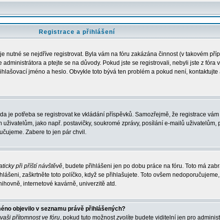
Registrace a přihlášení
 je nutné se nejdříve registrovat. Byla vám na fóru zakázána činnost (v takovém pří
administrátora a ptejte se na důvody. Pokud jste se registrovali, nebyli jste z fóra 
řihlašovací jméno a heslo. Obvykle toto bývá ten problém a pokud není, kontaktujte 
zda je potřeba se registrovat ke vkládání příspěvků. Samozřejmě, že registrace vám 
ivatelům, jako např. postavičky, soukromé zprávy, posílání e-mailů uživatelům, p
učujeme. Zabere to jen pár chvil.
ticky při příští návštěvě
, budete přihlášeni jen po dobu práce na fóru. Toto má zabrá
hlášeni, zaškrtněte toto políčko, když se přihlašujete. Toto ovšem nedoporučujeme,
nihovně, internetové kavárně, univerzitě atd.
méno objevilo v seznamu právě přihlášených?
 vaši přítomnost ve fóru
, pokud tuto možnost
zvolíte
budete viditelní jen pro adminis