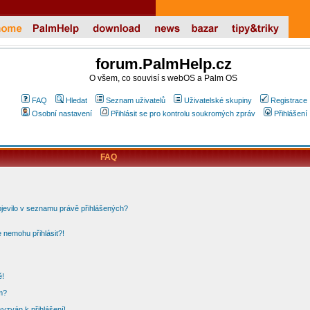
forum.PalmHelp.cz
O všem, co souvisí s webOS a Palm OS
FAQ
Hledat
Seznam uživatelů
Uživatelské skupiny
Registrace
Osobní nastavení
Přihlásit se pro kontrolu soukromých zpráv
Přihlášení
FAQ
bjevilo v seznamu právě přihlášených?
 nemohu přihlásit?!
ě!
m?
vyzván k přihlášení!