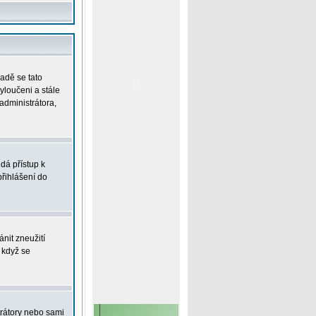
padě se tato
vyloučeni a stále
administrátora,
dá přístup k
řihlášení do
nit zneužití
 když se
trátory nebo sami