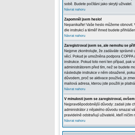
sobě. Budete počítáni jako skrytý uživatel.
Návrat nahoru
Zapomněl jsem heslo!
Nepanikařte! Vaše heslo můžeme obnovit. V
dle instrukcí a téměř ihned budete přihláše
Návrat nahoru
Zaregistroval jsem se, ale nemohu se přih
Nejprve zkontrolujte, že zadáváte správné 
věcí. Pokud je umožněna podpora COPPA a kl
instrukce. Pokud toto není ten případ, pak 
administrátorem před tím, než se budete moci
následujte instrukce v něm obsažené, pokud
důvodem, proč se aktivace používá, je zme
mailová adresa, kterou jste použili je platná
Návrat nahoru
V minulosti jsem se zaregistroval, ovšem
Nejpravděpodobnější důvody: zadali jste chy
administrátor z nějakého důvodu smazal váš 
pravidelně odstraňují uživatelé, kteří ničím
Návrat nahoru