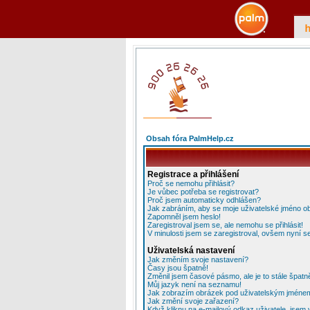
Obsah fóra PalmHelp.cz
Registrace a přihlášení
Proč se nemohu přihlásit?
Je vůbec potřeba se registrovat?
Proč jsem automaticky odhlášen?
Jak zabráním, aby se moje uživatelské jméno o
Zapomněl jsem heslo!
Zaregistroval jsem se, ale nemohu se přihlásit!
V minulosti jsem se zaregistroval, ovšem nyní se
Uživatelská nastavení
Jak změním svoje nastavení?
Časy jsou špatně!
Změnil jsem časové pásmo, ale je to stále špatn
Můj jazyk není na seznamu!
Jak zobrazím obrázek pod uživatelským jméne
Jak změní svoje zařazení?
Když kliknu na e-mailový odkaz uživatele, jsem 