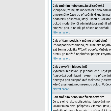
Jak změním nebo smažu příspěvek?
V případě, že nejste moderátor nebo admini
omezeného času po přispění) kliknutím na t
dodatek u příspěvku, který ukazuje, kolikr
pokud moderátor či administrátor změnili p
smazat, pokud na něj již někdo odpověděl.
Návrat nahoru
Jak přidám podpis k mému příspěvku?
Přidat podpis znamená, že si musíte nejdřív
zatržením položky
Připojit podpis
. Můžete r
profilu (je možné nepřidávat podpis k vybr
Návrat nahoru
Jak vytvořím hlasování?
Vytvoření hlasování je jednoduché. Když př
hlasování
pod hlavním oknem na přidávání p
ankety a pak alespoň dvě možnosti (nastav
kde 0 znamená neomezenou volbu. Počet odp
Návrat nahoru
Jak změním nebo smažu hlasování?
Je to stejné jako s příspěvky, hlasování 
kliknutím na první příspěvek v tématu (tot
změnit položku v hlasování, v případě již 