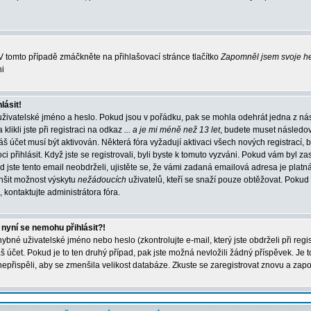
 tomto případě zmáčkněte na přihlašovací stránce tlačítko
Zapomněl jsem svoje h
ni
lásit!
uživatelské jméno a heslo. Pokud jsou v pořádku, pak se mohla odehrát jedna z ná
ikli jste při registraci na odkaz
... a je mi méně než 13 let
, budete muset následo
váš účet musí být aktivován. Některá fóra vyžadují aktivaci všech nových registrací,
 přihlásit. Když jste se registrovali, byli byste k tomuto vyzváni. Pokud vám byl za
 jste tento email neobdrželi, ujistěte se, že vámi zadaná emailová adresa je platn
nšit možnost výskytu
nežádoucích
uživatelů, kteří se snaží pouze obtěžovat. Pokud si 
, kontaktujte administrátora fóra.
 nyní se nemohu přihlásit?!
bné uživatelské jméno nebo heslo (zkontrolujte e-mail, který jste obdrželi při regi
účet. Pokud je to ten druhý případ, pak jste možná nevložili žádný příspěvek. Je t
 nepřispěli, aby se zmenšila velikost databáze. Zkuste se zaregistrovat znovu a zapo