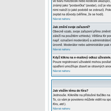
ve tvaru hvězdiček nebo kostiček ukazující, 
známý jako "postavička" (avatar), což je vla
nimi naloží (v jaké podobě se zobrazí). Pok
zeptat na důvody (věříme, že se hodí).
Návrat nahoru
Jak změní svoje zařazení?
Obecně vzato, svoje zařazení přímo změnit
záleží na použitém vzhledu). Většina fór pou
např. označení moderátorů a administrátorů
úrovně. Moderátor nebo administrátor pak m
Návrat nahoru
Když kliknu na e-mailový odkaz uživatele,
Pouze registrovaní uživatelé mohou posílat 
opatření umožňuje zbavit se otravných anon
Návrat nahoru
Jak vložím téma do fóra?
Jednouše. Klikněte na příslušné tlačítko n
To, co vám je povoleno můžete vidět na spo
fóru, atd.
).
Návrat nahoru