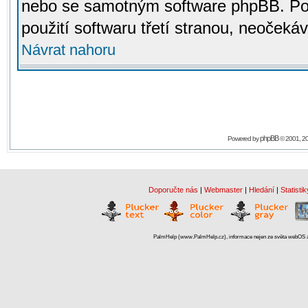
nebo se samotným software phpBB. Po
použití softwaru třetí stranou, neoček
Návrat nahoru
phpBB
Powered by
© 2001, 2
Doporučte nás
|
Webmaster
|
Hledání
|
Statistik
PalmHelp (www.PalmHelp.cz), informace nejen ze světa webOS a 