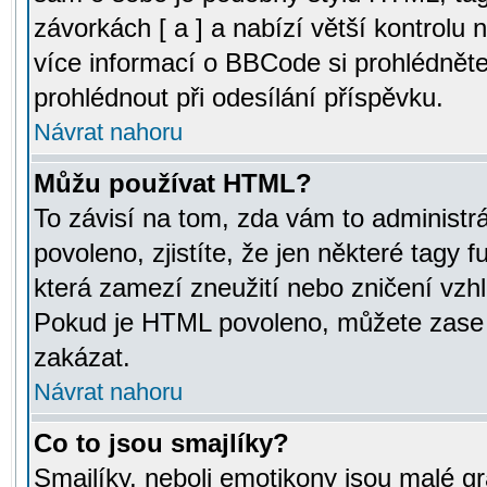
závorkách [ a ] a nabízí větší kontrolu 
více informací o BBCode si prohlédnět
prohlédnout při odesílání příspěvku.
Návrat nahoru
Můžu používat HTML?
To závisí na tom, zda vám to administr
povoleno, zjistíte, že jen některé tagy f
která zamezí zneužití nebo zničení vzh
Pokud je HTML povoleno, můžete zase p
zakázat.
Návrat nahoru
Co to jsou smajlíky?
Smajlíky, neboli emotikony jsou malé gr