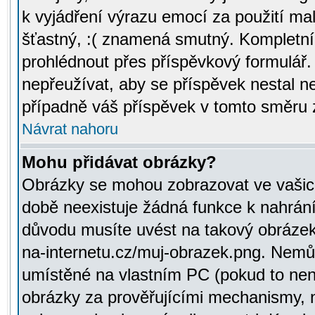
k vyjádření výrazu emocí za použití ma
šťastný, :( znamená smutný. Kompletní
prohlédnout přes příspěvkový formulář.
nepřeužívat, aby se příspěvek nestal 
případně váš příspěvek v tomto směru 
Návrat nahoru
Mohu přidávat obrázky?
Obrázky se mohou zobrazovat ve vašich
době neexistuje žádná funkce k nahrání
důvodu musíte uvést na takový obrázek
na-internetu.cz/muj-obrazek.png. Nemů
umístěné na vlastním PC (pokud to není
obrázky za prověřujícími mechanismy, 