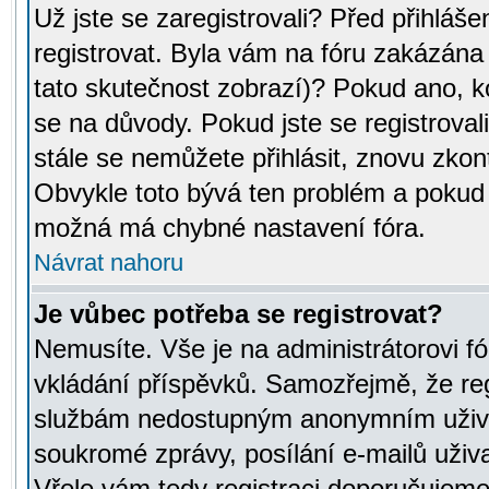
Už jste se zaregistrovali? Před přihláše
registrovat. Byla vám na fóru zakázána
tato skutečnost zobrazí)? Pokud ano, ko
se na důvody. Pokud jste se registrovali,
stále se nemůžete přihlásit, znovu zkont
Obvykle toto bývá ten problém a pokud n
možná má chybné nastavení fóra.
Návrat nahoru
Je vůbec potřeba se registrovat?
Nemusíte. Vše je na administrátorovi fó
vkládání příspěvků. Samozřejmě, že reg
službám nedostupným anonymním uživat
soukromé zprávy, posílání e-mailů uživa
Vřele vám tedy registraci doporučujeme.