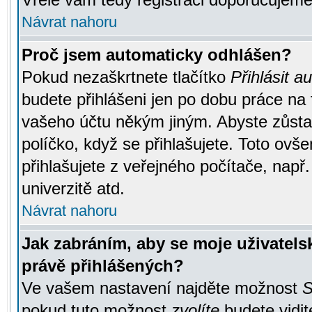
Návrat nahoru
Proč jsem automaticky odhlášen?
Pokud nezaškrtnete tlačítko
Přihlásit a
budete přihlášeni jen po dobu práce na 
vašeho účtu někým jiným. Abyste zůstali
políčko, když se přihlašujete. Toto ov
přihlašujete z veřejného počítače, např
univerzitě atd.
Návrat nahoru
Jak zabráním, aby se moje uživatel
právě přihlášených?
Ve vašem nastavení najděte možnost
S
pokud tuto možnost
zvolíte
budete vidit