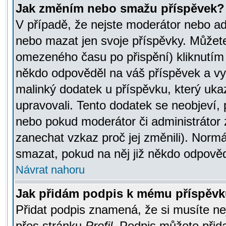
Jak změním nebo smažu příspěvek?
V případě, že nejste moderátor nebo ad
nebo mazat jen svoje příspěvky. Můžete
omezeného času po přispění) kliknutím 
někdo odpověděl na váš příspěvek a vy
malinký dodatek u příspěvku, který ukazu
upravovali. Tento dodatek se neobjeví,
nebo pokud moderátor či administrátor z
zanechat vzkaz proč jej změnili). Norm
smazat, pokud na něj již někdo odpověd
Návrat nahoru
Jak přidám podpis k mému příspěv
Přidat podpis znamená, že si musíte nej
přes stránku
Profil
. Podpis můžete přid