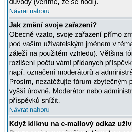
důvody (věříme, že se hodí).
Návrat nahoru
Jak změní svoje zařazení?
Obecně vzato, svoje zařazení přímo zm
pod vaším uživatelským jménem v témat
záleží na použitém vzhledu). Většina fó
rozlišení počtu vámi přidaných příspěvků 
např. označení moderátorů a administrá
Prosím, nezatěžujte fórum zbytečným př
vyšší úrovně. Moderátor nebo administ
příspěvků snížit.
Návrat nahoru
Když kliknu na e-mailový odkaz uživa