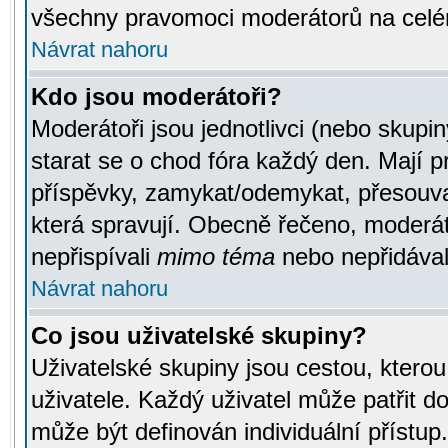
všechny pravomoci moderátorů na celé
Návrat nahoru
Kdo jsou moderátoři?
Moderátoři jsou jednotlivci (nebo skupiny
starat se o chod fóra každý den. Mají 
příspěvky, zamykat/odemykat, přesouva
která spravují. Obecně řečeno, moderáto
nepřispívali
mimo téma
nebo nepřidávali
Návrat nahoru
Co jsou uživatelské skupiny?
Uživatelské skupiny jsou cestou, ktero
uživatele. Každý uživatel může patřit d
může být definován individuální přístu