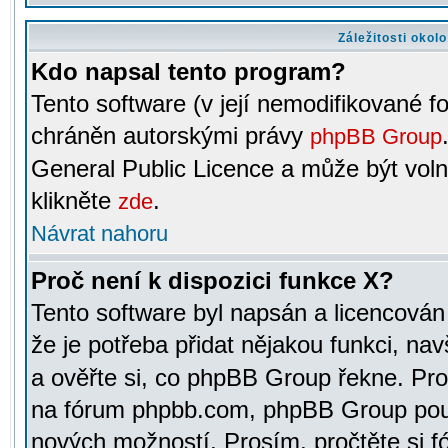
Záležitosti okol
Kdo napsal tento program?
Tento software (v její nemodifikované f
chráněn autorskými právy
phpBB Group
General Public Licence a může být voln
klikněte
.
zde
Návrat nahoru
Proč není k dispozici funkce X?
Tento software byl napsán a licencová
že je potřeba přidat nějakou funkci, nav
a ověřte si, co phpBB Group řekne. Pro
na fórum phpbb.com, phpBB Group pou
nových možností. Prosím, pročtěte si fó