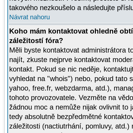
takového nezkoušelo a následujte přísl
Návrat nahoru
Koho mám kontaktovat ohledně obtí
záležitostí fóra?
Měli byste kontaktovat administrátora t
najít, zkuste nejprve kontaktovat moder
kontakt. Pokud se nic neděje, kontaktu
vyhledat na "whois") nebo, pokud tato s
yahoo, free.fr, webzdarma, atd.), mana
tohoto provozovatele. Vezměte na vě
žádnou moc a nemůže nijak ovlivnit to j
tedy absolutně bezpředmětné kontaktov
záležitosti (nactiutrhání, pomluvy, atd