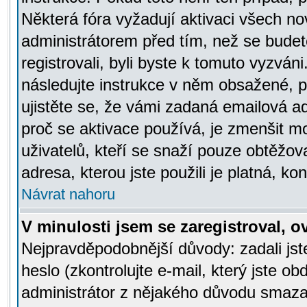
Některá fóra vyžadují aktivaci všech n
administrátorem před tím, než se budete
registrovali, byli byste k tomuto vyzván
následujte instrukce v něm obsažené, po
ujistěte se, že vámi zadaná emailová a
proč se aktivace používá, je zmenšit 
uživatelů, kteří se snaží pouze obtěžovat
adresa, kterou jste použili je platná, ko
Návrat nahoru
V minulosti jsem se zaregistroval, 
Nejpravděpodobnější důvody: zadali js
heslo (zkontrolujte e-mail, který jste obd
administrátor z nějakého důvodu smazal