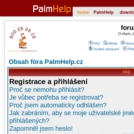
for
O všem, 
FAQ
Hledat
Sezna
Osobní nastavení
Přih
Obsah fóra PalmHelp.cz
FAQ
Registrace a přihlášení
Proč se nemohu přihlásit?
Je vůbec potřeba se registrovat?
Proč jsem automaticky odhlášen?
Jak zabráním, aby se moje uživatelské jmé
přihlášených?
Zapomněl jsem heslo!