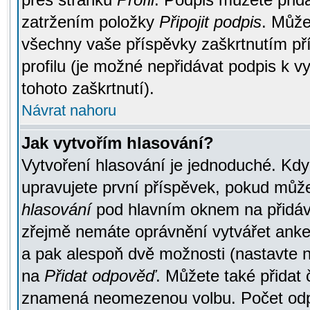
zatržením položky
Připojit podpis
. Může
všechny vaše příspěvky zaškrtnutím pří
profilu (je možné nepřidávat podpis k
tohoto zaškrtnutí).
Návrat nahoru
Jak vytvořím hlasování?
Vytvoření hlasování je jednoduché. Kdy
upravujete první příspěvek, pokud můžet
hlasování
pod hlavním oknem na přidává
zřejmě nemáte oprávnění vytvářet anket
a pak alespoň dvě možnosti (nastavte 
na
Přidat odpověď
. Můžete také přidat 
znamená neomezenou volbu. Počet odpo