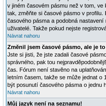
v jiném časovém pásmu než v tom, ve k
tak, změňte si časové pásmo v profilu
časového pásma a podobná nastavení m
uživatelé. Takže pokud nejste registrová
Návrat nahoru
Změnil jsem časové pásmo, ale je to 
Jste si jisti, že jste zadali časové pásm
správného, pak tou nejpravděpodobnější
čas. Fórum není stavěno na uplatňován
letním časem, takže se může jednat o 
být posunutí časového pásma o jednu ho
Návrat nahoru
Můj jazyk není na seznamu!