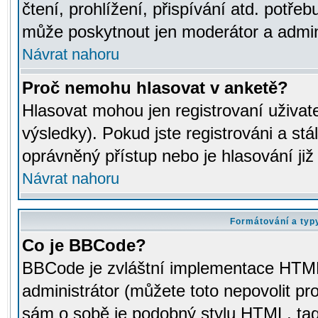
čtení, prohlížení, přispívání atd. potřeb
může poskytnout jen moderátor a adminis
Návrat nahoru
Proč nemohu hlasovat v anketě?
Hlasovat mohou jen registrovaní uživat
výsledky). Pokud jste registrováni a st
oprávněný přístup nebo je hlasování ji
Návrat nahoru
Formátování a typ
Co je BBCode?
BBCode je zvláštní implementace HTML.
administrátor (můžete toto nepovolit pr
sám o sobě je podobný stylu HTML, tag