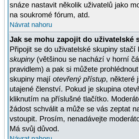
snáze nastavit několik uživatelů jako m
na soukromé fórum, atd.
Návrat nahoru
Jak se mohu zapojit do uživatelské
Připojit se do uživatelské skupiny stačí
skupiny
(většinou se nachází v horní čás
pravidlem) a pak si můžete prohlédnou
skupiny mají
otevřený přístup
, některé 
utajené členství. Pokud je skupina ote
kliknutím na příslušné tlačítko. Moderá
žádost schválit a může se vás zeptat n
vstoupit. Prosím, nenadávejte moderáto
Má svůj důvod.
Návrat nahoru