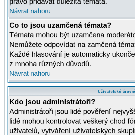
právo přidávat důležitá témata.
Návrat nahoru
Co to jsou uzamčená témata?
Témata mohou být uzamčena moderáto
Nemůžete odpovídat na zamčená témata
Každé hlasování je automaticky ukon
z mnoha různých důvodů.
Návrat nahoru
Uživatelské úrovn
Kdo jsou administrátoři?
Administrátoři jsou lidé pověření nejvyš
lidé mohou kontrolovat veškerý chod fó
uživatelů, vytváření uživatelských skup