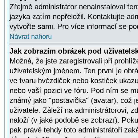
Zřejmě administrátor nenainstaloval tent
jazyka zatím nepřeložil. Kontaktujte adm
vytvořte sami. Pro více informací se po
Návrat nahoru
Jak zobrazím obrázek pod uživatel
Možná, že jste zaregistrovali při prohl
uživatelským jménem. Ten první je obrá
ve tvaru hvězdiček nebo kostiček ukazujíc
nebo vaší pozici ve fóru. Pod ním se m
známý jako "postavička" (avatar), což 
uživatele. Záleží na administrátorovi, zd
naloží (v jaké podobě se zobrazí). Pok
pak právě tehdy toto administrátoři zaká