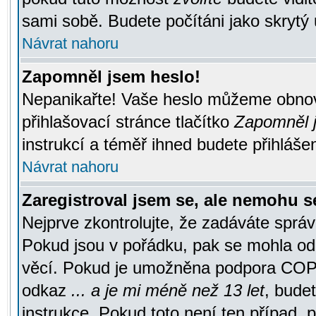
sami sobě. Budete počítáni jako skrytý 
Návrat nahoru
Zapomněl jsem heslo!
Nepanikařte! Vaše heslo můžeme obnov
přihlašovací stránce tlačítko
Zapomněl j
instrukcí a téměř ihned budete přihlášen
Návrat nahoru
Zaregistroval jsem se, ale nemohu se
Nejprve zkontrolujte, že zadáváte správ
Pokud jsou v pořádku, pak se mohla ode
věcí. Pokud je umožněna podpora COPPA a
odkaz
... a je mi méně než 13 let
, bude
instrukce. Pokud toto není ten případ, 