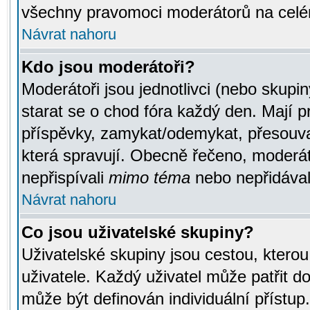
všechny pravomoci moderátorů na celé
Návrat nahoru
Kdo jsou moderátoři?
Moderátoři jsou jednotlivci (nebo skupiny
starat se o chod fóra každý den. Mají 
příspěvky, zamykat/odemykat, přesouva
která spravují. Obecně řečeno, moderáto
nepřispívali
mimo téma
nebo nepřidávali
Návrat nahoru
Co jsou uživatelské skupiny?
Uživatelské skupiny jsou cestou, ktero
uživatele. Každý uživatel může patřit d
může být definován individuální přístu