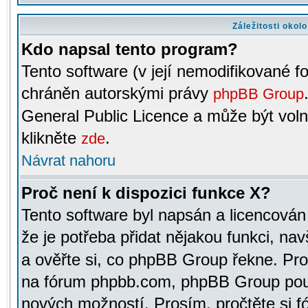
Záležitosti okol
Kdo napsal tento program?
Tento software (v její nemodifikované f
chráněn autorskými právy
phpBB Group
General Public Licence a může být voln
klikněte
.
zde
Návrat nahoru
Proč není k dispozici funkce X?
Tento software byl napsán a licencová
že je potřeba přidat nějakou funkci, nav
a ověřte si, co phpBB Group řekne. Pro
na fórum phpbb.com, phpBB Group pou
nových možností. Prosím, pročtěte si fó