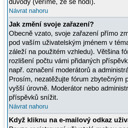
důvody (věříme, že se hodí).
Návrat nahoru
Jak změní svoje zařazení?
Obecně vzato, svoje zařazení přímo zm
pod vaším uživatelským jménem v témat
záleží na použitém vzhledu). Většina fó
rozlišení počtu vámi přidaných příspěvků 
např. označení moderátorů a administrá
Prosím, nezatěžujte fórum zbytečným př
vyšší úrovně. Moderátor nebo administ
příspěvků snížit.
Návrat nahoru
Když kliknu na e-mailový odkaz uživa