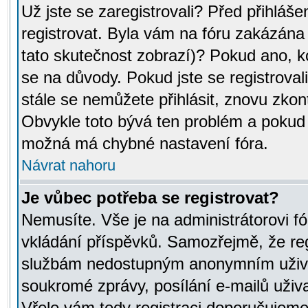
Už jste se zaregistrovali? Před přihláše
registrovat. Byla vám na fóru zakázána
tato skutečnost zobrazí)? Pokud ano, ko
se na důvody. Pokud jste se registrovali,
stále se nemůžete přihlásit, znovu zkont
Obvykle toto bývá ten problém a pokud n
možná má chybné nastavení fóra.
Návrat nahoru
Je vůbec potřeba se registrovat?
Nemusíte. Vše je na administrátorovi fó
vkládání příspěvků. Samozřejmě, že reg
službám nedostupným anonymním uživat
soukromé zprávy, posílání e-mailů uživa
Vřele vám tedy registraci doporučujeme.