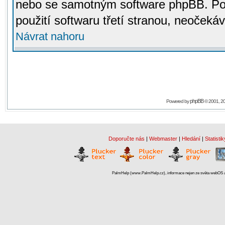
nebo se samotným software phpBB. Po
použití softwaru třetí stranou, neoček
Návrat nahoru
phpBB
Powered by
© 2001, 2
Doporučte nás
|
Webmaster
|
Hledání
|
Statistik
PalmHelp (www.PalmHelp.cz), informace nejen ze světa webOS a 