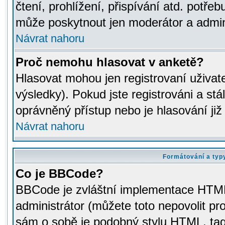
čtení, prohlížení, přispívání atd. potřeb
může poskytnout jen moderátor a adminis
Návrat nahoru
Proč nemohu hlasovat v anketě?
Hlasovat mohou jen registrovaní uživat
výsledky). Pokud jste registrováni a st
oprávněný přístup nebo je hlasování ji
Návrat nahoru
Formátování a typ
Co je BBCode?
BBCode je zvláštní implementace HTML.
administrátor (můžete toto nepovolit pr
sám o sobě je podobný stylu HTML, tag