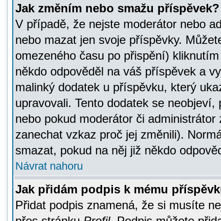
Jak změním nebo smažu příspěvek?
V případě, že nejste moderátor nebo ad
nebo mazat jen svoje příspěvky. Můžete
omezeného času po přispění) kliknutím 
někdo odpověděl na váš příspěvek a vy
malinký dodatek u příspěvku, který ukazu
upravovali. Tento dodatek se neobjeví,
nebo pokud moderátor či administrátor z
zanechat vzkaz proč jej změnili). Norm
smazat, pokud na něj již někdo odpověd
Návrat nahoru
Jak přidám podpis k mému příspěv
Přidat podpis znamená, že si musíte nej
přes stránku
Profil
. Podpis můžete přid