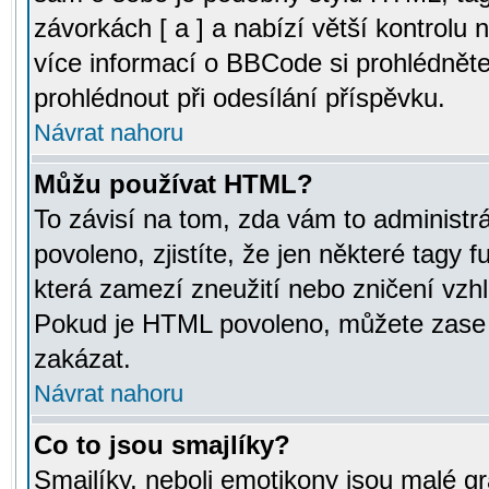
závorkách [ a ] a nabízí větší kontrolu 
více informací o BBCode si prohlédnět
prohlédnout při odesílání příspěvku.
Návrat nahoru
Můžu používat HTML?
To závisí na tom, zda vám to administr
povoleno, zjistíte, že jen některé tagy f
která zamezí zneužití nebo zničení vzh
Pokud je HTML povoleno, můžete zase p
zakázat.
Návrat nahoru
Co to jsou smajlíky?
Smajlíky, neboli emotikony jsou malé gr