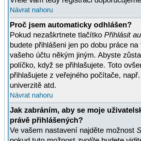
Návrat nahoru
Proč jsem automaticky odhlášen?
Pokud nezaškrtnete tlačítko
Přihlásit a
budete přihlášeni jen po dobu práce na 
vašeho účtu někým jiným. Abyste zůstali
políčko, když se přihlašujete. Toto ov
přihlašujete z veřejného počítače, např
univerzitě atd.
Návrat nahoru
Jak zabráním, aby se moje uživatel
právě přihlášených?
Ve vašem nastavení najděte možnost
S
pokud tuto možnost
zvolíte
budete vidit