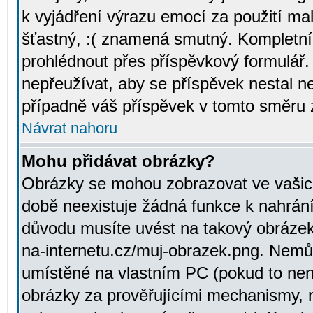
k vyjádření výrazu emocí za použití ma
šťastný, :( znamená smutný. Kompletní
prohlédnout přes příspěvkový formulář.
nepřeužívat, aby se příspěvek nestal 
případně váš příspěvek v tomto směru 
Návrat nahoru
Mohu přidávat obrázky?
Obrázky se mohou zobrazovat ve vašich
době neexistuje žádná funkce k nahrání
důvodu musíte uvést na takový obrázek
na-internetu.cz/muj-obrazek.png. Nemů
umístěné na vlastním PC (pokud to není
obrázky za prověřujícími mechanismy, 