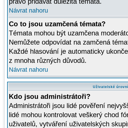
právo přidávat důležitá témata.
Návrat nahoru
Co to jsou uzamčená témata?
Témata mohou být uzamčena moderáto
Nemůžete odpovídat na zamčená témata
Každé hlasování je automaticky ukon
z mnoha různých důvodů.
Návrat nahoru
Uživatelské úrovn
Kdo jsou administrátoři?
Administrátoři jsou lidé pověření nejvyš
lidé mohou kontrolovat veškerý chod fó
uživatelů, vytváření uživatelských skup