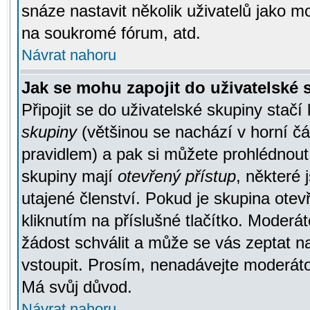
snáze nastavit několik uživatelů jako m
na soukromé fórum, atd.
Návrat nahoru
Jak se mohu zapojit do uživatelské
Připojit se do uživatelské skupiny stačí
skupiny
(většinou se nachází v horní čás
pravidlem) a pak si můžete prohlédnou
skupiny mají
otevřený přístup
, některé 
utajené členství. Pokud je skupina ote
kliknutím na příslušné tlačítko. Moderá
žádost schválit a může se vás zeptat n
vstoupit. Prosím, nenadávejte moderáto
Má svůj důvod.
Návrat nahoru