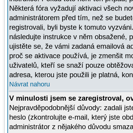
Některá fóra vyžadují aktivaci všech n
administrátorem před tím, než se budete
registrovali, byli byste k tomuto vyzván
následujte instrukce v něm obsažené, po
ujistěte se, že vámi zadaná emailová a
proč se aktivace používá, je zmenšit 
uživatelů, kteří se snaží pouze obtěžovat
adresa, kterou jste použili je platná, ko
Návrat nahoru
V minulosti jsem se zaregistroval, 
Nejpravděpodobnější důvody: zadali js
heslo (zkontrolujte e-mail, který jste obd
administrátor z nějakého důvodu smazal