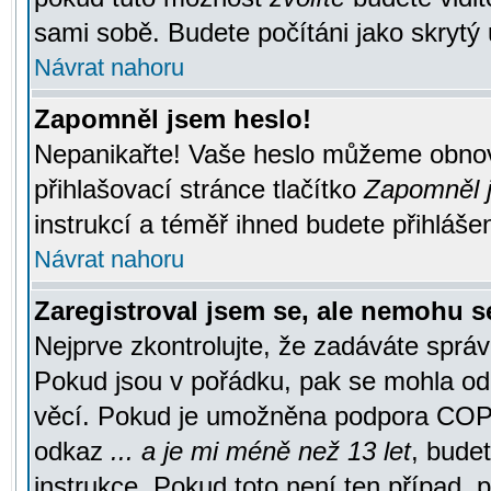
sami sobě. Budete počítáni jako skrytý 
Návrat nahoru
Zapomněl jsem heslo!
Nepanikařte! Vaše heslo můžeme obnov
přihlašovací stránce tlačítko
Zapomněl j
instrukcí a téměř ihned budete přihlášen
Návrat nahoru
Zaregistroval jsem se, ale nemohu se
Nejprve zkontrolujte, že zadáváte správ
Pokud jsou v pořádku, pak se mohla ode
věcí. Pokud je umožněna podpora COPPA a
odkaz
... a je mi méně než 13 let
, bude
instrukce. Pokud toto není ten případ, 