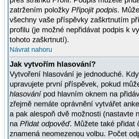
zatržením položky
Připojit podpis
. Může
všechny vaše příspěvky zaškrtnutím pří
profilu (je možné nepřidávat podpis k
tohoto zaškrtnutí).
Návrat nahoru
Jak vytvořím hlasování?
Vytvoření hlasování je jednoduché. Kdy
upravujete první příspěvek, pokud můžet
hlasování
pod hlavním oknem na přidává
zřejmě nemáte oprávnění vytvářet anket
a pak alespoň dvě možnosti (nastavte 
na
Přidat odpověď
. Můžete také přidat 
znamená neomezenou volbu. Počet odpo