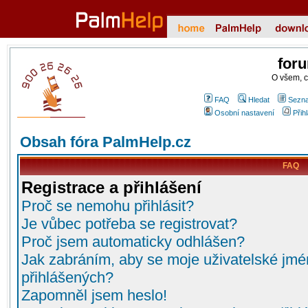
for
O všem, 
FAQ
Hledat
Sezna
Osobní nastavení
Přih
Obsah fóra PalmHelp.cz
FAQ
Registrace a přihlášení
Proč se nemohu přihlásit?
Je vůbec potřeba se registrovat?
Proč jsem automaticky odhlášen?
Jak zabráním, aby se moje uživatelské jmé
přihlášených?
Zapomněl jsem heslo!