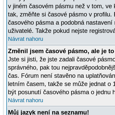
v jiném časovém pásmu než v tom, ve k
tak, změňte si časové pásmo v profilu
časového pásma a podobná nastavení m
uživatelé. Takže pokud nejste registrová
Návrat nahoru
Změnil jsem časové pásmo, ale je to 
Jste si jisti, že jste zadali časové pásm
správného, pak tou nejpravděpodobnější
čas. Fórum není stavěno na uplatňován
letním časem, takže se může jednat o 
být posunutí časového pásma o jednu ho
Návrat nahoru
Můj jazyk není na seznamu!