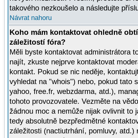
takového nezkoušelo a následujte přísl
Návrat nahoru
Koho mám kontaktovat ohledně obtí
záležitostí fóra?
Měli byste kontaktovat administrátora t
najít, zkuste nejprve kontaktovat moder
kontakt. Pokud se nic neděje, kontaktu
vyhledat na "whois") nebo, pokud tato s
yahoo, free.fr, webzdarma, atd.), mana
tohoto provozovatele. Vezměte na vě
žádnou moc a nemůže nijak ovlivnit to j
tedy absolutně bezpředmětné kontaktov
záležitosti (nactiutrhání, pomluvy, atd