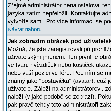
Zřejmě administrátor nenainstaloval tent
jazyka zatím nepřeložil. Kontaktujte adm
vytvořte sami. Pro více informací se po
Návrat nahoru
Jak zobrazím obrázek pod uživatel
Možná, že jste zaregistrovali při prohl
uživatelským jménem. Ten první je obrá
ve tvaru hvězdiček nebo kostiček ukazujíc
nebo vaší pozici ve fóru. Pod ním se m
známý jako "postavička" (avatar), což 
uživatele. Záleží na administrátorovi, zd
naloží (v jaké podobě se zobrazí). Pok
pak právě tehdy toto administrátoři zaká