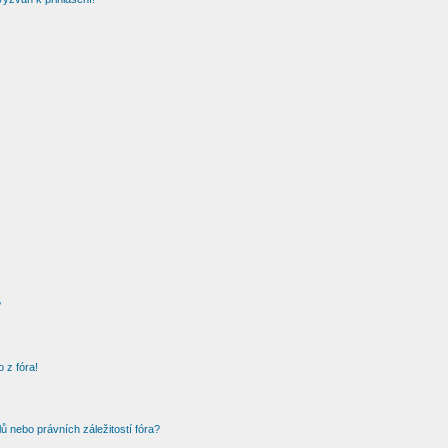
?
 z fóra!
 nebo právních záležitostí fóra?