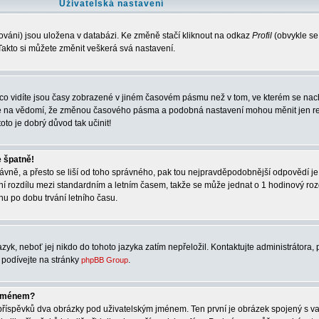
Uživatelská nastavení
ováni) jsou uložena v databázi. Ke změně stačí kliknout na odkaz
Profil
(obvykle se
. Takto si můžete změnit veškerá svá nastavení.
co vidíte jsou časy zobrazené v jiném časovém pásmu než v tom, ve kterém se nach
rte na vědomí, že změnou časového pásma a podobná nastavení mohou měnit jen re
oto je dobrý důvod tak učinit!
e špatně!
správně, a přesto se liší od toho správného, pak tou nejpravděpodobnější odpovědí je
ní rozdílu mezi standardním a letním časem, takže se může jednat o 1 hodinový ro
u po dobu trvání letního času.
zyk, neboť jej nikdo do tohoto jazyka zatím nepřeložil. Kontaktujte administrátora, 
e podívejte na stránky
.
phpBB Group
 jménem?
í příspěvků dva obrázky pod uživatelským jménem. Ten první je obrázek spojený s va