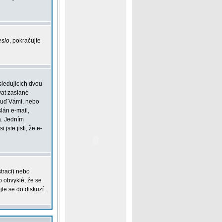
eslo
, pokračujte
sledujících dvou
vat zaslané
 buď Vámi, nebo
slán e-mail,
á. Jedním
jste jisti, že e-
straci) nebo
o obvyklé, že se
jte se do diskuzí.