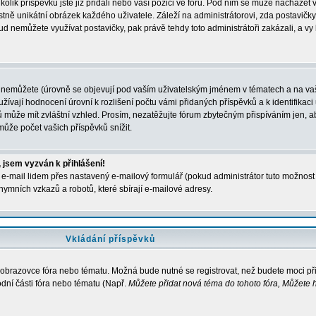
kolik příspěvků jste již přidali nebo vaší pozici ve fóru. Pod ním se může nacházet 
stně unikátní obrázek každého uživatele. Záleží na administrátorovi, zda postavičky 
ud nemůžete využívat postavičky, pak právě tehdy toto administrátoři zakázali, a vy
 nemůžete (úrovně se objevují pod vaším uživatelským jménem v tématech a na vaš
žívají hodnocení úrovní k rozlišení počtu vámi přidaných příspěvků a k identifikaci 
 může mít zvláštní vzhled. Prosím, nezatěžujte fórum zbytečným přispíváním jen, ab
ůže počet vašich příspěvků snížit.
 jsem vyzván k přihlášení!
e-mail lidem přes nastavený e-mailový formulář (pokud administrátor tuto možnost p
ymních vzkazů a robotů, které sbírají e-mailové adresy.
Vkládání příspěvků
a obrazovce fóra nebo tématu. Možná bude nutné se registrovat, než budete moci př
dní části fóra nebo tématu (Např.
Můžete přidat nová téma do tohoto fóra, Můžete h