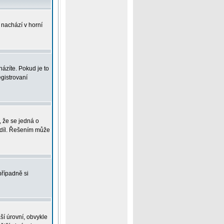
 nachází v horní
ázíte. Pokud je to
gistrovaní
, že se jedná o
zdíl. Řešením může
případně si
ší úrovní, obvykle