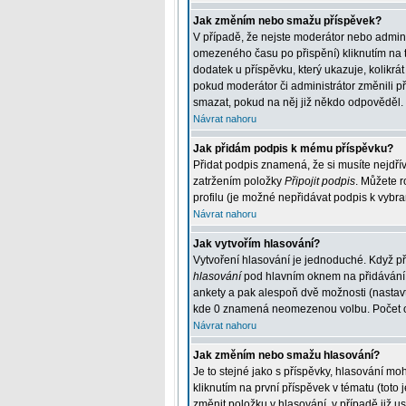
Jak změním nebo smažu příspěvek?
V případě, že nejste moderátor nebo admini
omezeného času po přispění) kliknutím na t
dodatek u příspěvku, který ukazuje, kolikr
pokud moderátor či administrátor změnili p
smazat, pokud na něj již někdo odpověděl.
Návrat nahoru
Jak přidám podpis k mému příspěvku?
Přidat podpis znamená, že si musíte nejdřív
zatržením položky
Připojit podpis
. Můžete r
profilu (je možné nepřidávat podpis k vybr
Návrat nahoru
Jak vytvořím hlasování?
Vytvoření hlasování je jednoduché. Když př
hlasování
pod hlavním oknem na přidávání p
ankety a pak alespoň dvě možnosti (nastav
kde 0 znamená neomezenou volbu. Počet odp
Návrat nahoru
Jak změním nebo smažu hlasování?
Je to stejné jako s příspěvky, hlasování 
kliknutím na první příspěvek v tématu (tot
změnit položku v hlasování, v případě již 