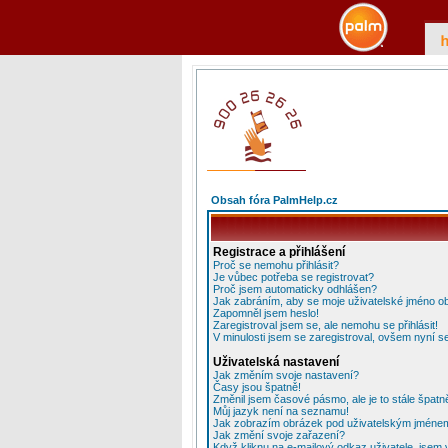
Obsah fóra PalmHelp.cz
Registrace a přihlášení
Proč se nemohu přihlásit?
Je vůbec potřeba se registrovat?
Proč jsem automaticky odhlášen?
Jak zabráním, aby se moje uživatelské jméno o
Zapomněl jsem heslo!
Zaregistroval jsem se, ale nemohu se přihlásit!
V minulosti jsem se zaregistroval, ovšem nyní se
Uživatelská nastavení
Jak změním svoje nastavení?
Časy jsou špatně!
Změnil jsem časové pásmo, ale je to stále špatn
Můj jazyk není na seznamu!
Jak zobrazím obrázek pod uživatelským jméne
Jak změní svoje zařazení?
Když kliknu na e-mailový odkaz uživatele, jsem 