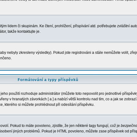
m lidem či skupinám. Ke čtení, prohlížení, přispívání atd. potřebujete zvláštní auto
or, takže kontaktujte je.
aby nebyly zkresleny výsledky). Pokud jste registrováni a stále nemůžete volit, zř
ončeno.
Formátování a typy příspěvků
eho použití rozhoduje administrátor (můžete toto nepovolit pro jednotlivé příspě
ny v hranatých závorkách [ a ] a nabízí větší kontrolu nad tím, co a jak se zobrazí.
, kterého si můžete prohlédnout při odesílání příspěvku.
ovolí. Pokud to máte povoleno, zjistíte, že jen některé tagy fungují, což je
bezpečno
působení jiných problémů. Pokud je HTML povoleno, můžete zase příspěvek od přís