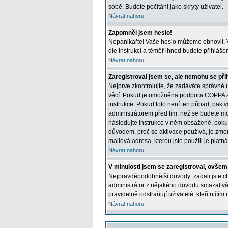
sobě. Budete počítáni jako skrytý uživatel.
Návrat nahoru
Zapomněl jsem heslo!
Nepanikařte! Vaše heslo můžeme obnovit. V
dle instrukcí a téměř ihned budete přihláše
Návrat nahoru
Zaregistroval jsem se, ale nemohu se přih
Nejprve zkontrolujte, že zadáváte správné 
věcí. Pokud je umožněna podpora COPPA a kl
instrukce. Pokud toto není ten případ, pak 
administrátorem před tím, než se budete moci
následujte instrukce v něm obsažené, pokud
důvodem, proč se aktivace používá, je zme
mailová adresa, kterou jste použili je platná
Návrat nahoru
V minulosti jsem se zaregistroval, ovšem
Nejpravděpodobnější důvody: zadali jste chy
administrátor z nějakého důvodu smazal váš 
pravidelně odstraňují uživatelé, kteří ničím
Návrat nahoru