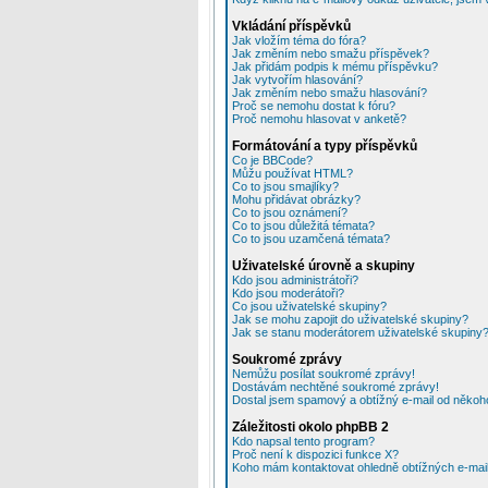
Vkládání příspěvků
Jak vložím téma do fóra?
Jak změním nebo smažu příspěvek?
Jak přidám podpis k mému příspěvku?
Jak vytvořím hlasování?
Jak změním nebo smažu hlasování?
Proč se nemohu dostat k fóru?
Proč nemohu hlasovat v anketě?
Formátování a typy příspěvků
Co je BBCode?
Můžu používat HTML?
Co to jsou smajlíky?
Mohu přidávat obrázky?
Co to jsou oznámení?
Co to jsou důležitá témata?
Co to jsou uzamčená témata?
Uživatelské úrovně a skupiny
Kdo jsou administrátoři?
Kdo jsou moderátoři?
Co jsou uživatelské skupiny?
Jak se mohu zapojit do uživatelské skupiny?
Jak se stanu moderátorem uživatelské skupiny
Soukromé zprávy
Nemůžu posílat soukromé zprávy!
Dostávám nechtěné soukromé zprávy!
Dostal jsem spamový a obtížný e-mail od někoho
Záležitosti okolo phpBB 2
Kdo napsal tento program?
Proč není k dispozici funkce X?
Koho mám kontaktovat ohledně obtížných e-mailů