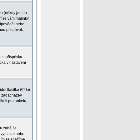
vu (někdy jen do
ví se vám malinký
eodpověděl nebo
ohou příspěvek
ému příspěvku
íčka v nastavení
dět tlačítko
Přidat
e zadat název
limit pro anketu,
u zahájíte
ou vymazat nebo
ením se snažíme