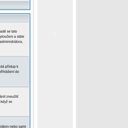
padě se tato
vyloučeni a stále
administrátora,
dá přístup k
řihlášení do
nit zneužití
 když se
trátory nebo sami