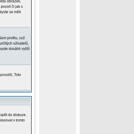
větší obrázek,
povolí či jak s
 byste se měli
em profilu, což
určitých uživatelů,
yste dosáhli vyšší
ovolil). Toto
ispět do diskuze.
lasovat v tomto