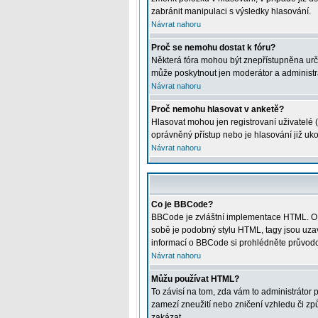
zabránit manipulaci s výsledky hlasování.
Návrat nahoru
Proč se nemohu dostat k fóru?
Některá fóra mohou být znepřístupněna určitý
může poskytnout jen moderátor a administrát
Návrat nahoru
Proč nemohu hlasovat v anketě?
Hlasovat mohou jen registrovaní uživatelé (
oprávněný přístup nebo je hlasování již uk
Návrat nahoru
Co je BBCode?
BBCode je zvláštní implementace HTML. O j
sobě je podobný stylu HTML, tagy jsou uzavře
informací o BBCode si prohlédněte průvodce
Návrat nahoru
Můžu používat HTML?
To závisí na tom, zda vám to administrátor p
zamezí zneužití nebo zničení vzhledu či z
zakázat.