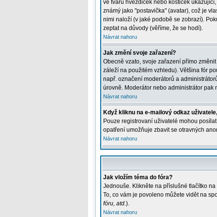
ve tvaru hvězdiček nebo kostiček ukazující, 
známý jako "postavička" (avatar), což je vla
nimi naloží (v jaké podobě se zobrazí). Pok
zeptat na důvody (věříme, že se hodí).
Návrat nahoru
Jak změní svoje zařazení?
Obecně vzato, svoje zařazení přímo změnit
záleží na použitém vzhledu). Většina fór pou
např. označení moderátorů a administrátorů
úrovně. Moderátor nebo administrátor pak m
Návrat nahoru
Když kliknu na e-mailový odkaz uživatele,
Pouze registrovaní uživatelé mohou posílat 
opatření umožňuje zbavit se otravných anon
Návrat nahoru
Jak vložím téma do fóra?
Jednouše. Klikněte na příslušné tlačítko n
To, co vám je povoleno můžete vidět na spo
fóru, atd.
).
Návrat nahoru