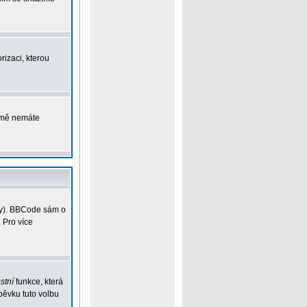
rizaci, kterou
ejmě nemáte
vky). BBCode sám o
 Pro více
stní
funkce, která
pěvku tuto volbu