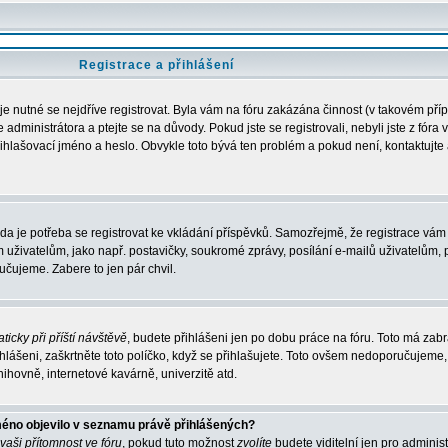
Registrace a přihlášení
 je nutné se nejdříve registrovat. Byla vám na fóru zakázána činnost (v takovém pří
administrátora a ptejte se na důvody. Pokud jste se registrovali, nebyli jste z fóra 
řihlašovací jméno a heslo. Obvykle toto bývá ten problém a pokud není, kontaktujte 
zda je potřeba se registrovat ke vkládání příspěvků. Samozřejmě, že registrace vám 
ivatelům, jako např. postavičky, soukromé zprávy, posílání e-mailů uživatelům, p
učujeme. Zabere to jen pár chvil.
ticky při příští návštěvě
, budete přihlášeni jen po dobu práce na fóru. Toto má zabrá
hlášeni, zaškrtněte toto políčko, když se přihlašujete. Toto ovšem nedoporučujeme,
nihovně, internetové kavárně, univerzitě atd.
méno objevilo v seznamu právě přihlášených?
 vaši přítomnost ve fóru
, pokud tuto možnost
zvolíte
budete viditelní jen pro adminis