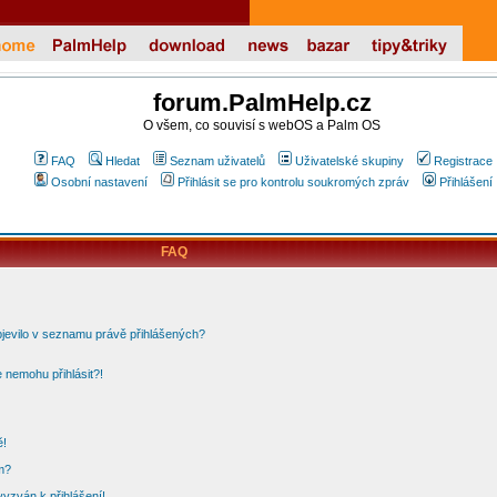
forum.PalmHelp.cz
O všem, co souvisí s webOS a Palm OS
FAQ
Hledat
Seznam uživatelů
Uživatelské skupiny
Registrace
Osobní nastavení
Přihlásit se pro kontrolu soukromých zpráv
Přihlášení
FAQ
bjevilo v seznamu právě přihlášených?
 nemohu přihlásit?!
ě!
m?
vyzván k přihlášení!