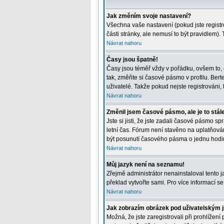
Jak změním svoje nastavení?
Všechna vaše nastavení (pokud jste registr
části stránky, ale nemusí to být pravidlem)
Návrat nahoru
Časy jsou špatně!
Časy jsou téměř vždy v pořádku, ovšem to, 
tak, změňte si časové pásmo v profilu. Be
uživatelé. Takže pokud nejste registrováni, t
Návrat nahoru
Změnil jsem časové pásmo, ale je to stál
Jste si jisti, že jste zadali časové pásmo 
letní čas. Fórum není stavěno na uplatňová
být posunutí časového pásma o jednu hodin
Návrat nahoru
Můj jazyk není na seznamu!
Zřejmě administrátor nenainstaloval tento ja
překlad vytvořte sami. Pro více informací s
Návrat nahoru
Jak zobrazím obrázek pod uživatelským
Možná, že jste zaregistrovali při prohlížen