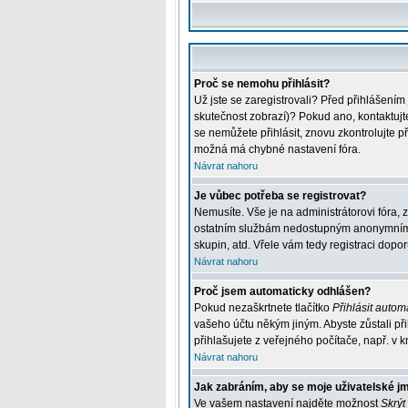
Proč se nemohu přihlásit?
Už jste se zaregistrovali? Před přihlášením
skutečnost zobrazí)? Pokud ano, kontaktujte 
se nemůžete přihlásit, znovu zkontrolujte p
možná má chybné nastavení fóra.
Návrat nahoru
Je vůbec potřeba se registrovat?
Nemusíte. Vše je na administrátorovi fóra, 
ostatním službám nedostupným anonymním už
skupin, atd. Vřele vám tedy registraci dopor
Návrat nahoru
Proč jsem automaticky odhlášen?
Pokud nezaškrtnete tlačítko
Přihlásit automa
vašeho účtu někým jiným. Abyste zůstali při
přihlašujete z veřejného počítače, např. v k
Návrat nahoru
Jak zabráním, aby se moje uživatelské j
Ve vašem nastavení najděte možnost
Skrýt