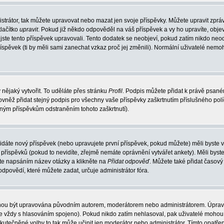
strátor, tak můžete upravovat nebo mazat jen svoje příspěvky. Můžete upravit zprá
lačítko
upravit
. Pokud již někdo odpověděl na váš příspěvek a vy ho upravíte, obje
át jste tento příspěvek upravovali. Tento dodatek se neobjeví, pokud zatím nikdo n
říspěvek (ti by měli sami zanechat vzkaz proč jej změnili). Normální uživatelé nem
 nějaký vytvořit. To uděláte přes stránku
Profil
. Podpis můžete přidat k právě psan
ovněž přidat stejný podpis pro všechny vaše příspěvky zaškrtnutím příslušného pol
aným příspěvkům odstraněním tohoto zaškrtnutí).
idáte nový příspěvek (nebo upravujete první příspěvek, pokud můžete) měli byste vi
říspěvků (pokud to nevidíte, zřejmě nemáte oprávnění vytvářet ankety). Měli byst
te napsáním název otázky a klikněte na
Přidat odpověď
. Můžete také přidat časový 
ovědí, které můžete zadat, určuje administrátor fóra.
mohou být upravována původním autorem, moderátorem nebo administrátorem. Úprav
o je vždy s hlasováním spojeno). Pokud nikdo zatím nehlasoval, pak uživatelé moh
uskutečněné volby to tak může učinit jen moderátor nebo administrátor. Tímto opatř