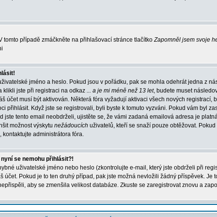
 tomto případě zmáčkněte na přihlašovací stránce tlačítko
Zapomněl jsem svoje h
ni
lásit!
uživatelské jméno a heslo. Pokud jsou v pořádku, pak se mohla odehrát jedna z ná
ikli jste při registraci na odkaz
... a je mi méně než 13 let
, budete muset následo
váš účet musí být aktivován. Některá fóra vyžadují aktivaci všech nových registrací,
 přihlásit. Když jste se registrovali, byli byste k tomuto vyzváni. Pokud vám byl za
 jste tento email neobdrželi, ujistěte se, že vámi zadaná emailová adresa je platn
nšit možnost výskytu
nežádoucích
uživatelů, kteří se snaží pouze obtěžovat. Pokud si 
, kontaktujte administrátora fóra.
 nyní se nemohu přihlásit?!
bné uživatelské jméno nebo heslo (zkontrolujte e-mail, který jste obdrželi při regi
účet. Pokud je to ten druhý případ, pak jste možná nevložili žádný příspěvek. Je t
 nepřispěli, aby se zmenšila velikost databáze. Zkuste se zaregistrovat znovu a zapo