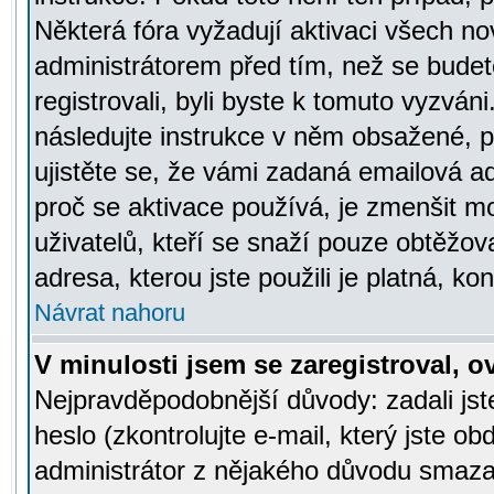
Některá fóra vyžadují aktivaci všech n
administrátorem před tím, než se budete
registrovali, byli byste k tomuto vyzván
následujte instrukce v něm obsažené, po
ujistěte se, že vámi zadaná emailová a
proč se aktivace používá, je zmenšit 
uživatelů, kteří se snaží pouze obtěžovat
adresa, kterou jste použili je platná, ko
Návrat nahoru
V minulosti jsem se zaregistroval, 
Nejpravděpodobnější důvody: zadali js
heslo (zkontrolujte e-mail, který jste obd
administrátor z nějakého důvodu smazal