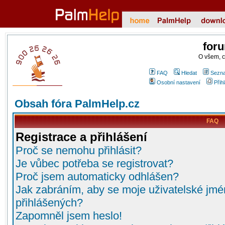
for
O všem, 
FAQ
Hledat
Sezna
Osobní nastavení
Přih
Obsah fóra PalmHelp.cz
FAQ
Registrace a přihlášení
Proč se nemohu přihlásit?
Je vůbec potřeba se registrovat?
Proč jsem automaticky odhlášen?
Jak zabráním, aby se moje uživatelské jmé
přihlášených?
Zapomněl jsem heslo!