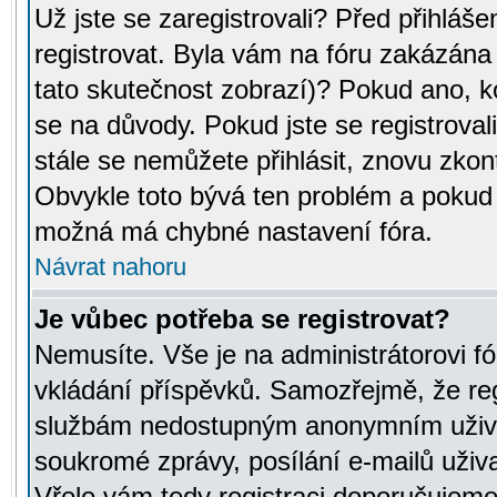
Už jste se zaregistrovali? Před přihláše
registrovat. Byla vám na fóru zakázána
tato skutečnost zobrazí)? Pokud ano, ko
se na důvody. Pokud jste se registrovali,
stále se nemůžete přihlásit, znovu zkont
Obvykle toto bývá ten problém a pokud n
možná má chybné nastavení fóra.
Návrat nahoru
Je vůbec potřeba se registrovat?
Nemusíte. Vše je na administrátorovi fó
vkládání příspěvků. Samozřejmě, že reg
službám nedostupným anonymním uživat
soukromé zprávy, posílání e-mailů uživa
Vřele vám tedy registraci doporučujeme.