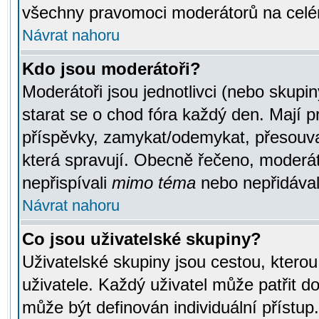
všechny pravomoci moderátorů na celé
Návrat nahoru
Kdo jsou moderátoři?
Moderátoři jsou jednotlivci (nebo skupiny
starat se o chod fóra každý den. Mají 
příspěvky, zamykat/odemykat, přesouva
která spravují. Obecně řečeno, moderáto
nepřispívali
mimo téma
nebo nepřidávali
Návrat nahoru
Co jsou uživatelské skupiny?
Uživatelské skupiny jsou cestou, ktero
uživatele. Každý uživatel může patřit d
může být definován individuální přístu