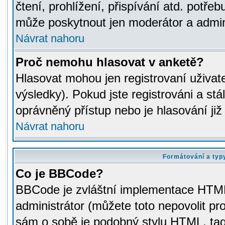
čtení, prohlížení, přispívání atd. potřeb
může poskytnout jen moderátor a adminis
Návrat nahoru
Proč nemohu hlasovat v anketě?
Hlasovat mohou jen registrovaní uživat
výsledky). Pokud jste registrováni a st
oprávněný přístup nebo je hlasování ji
Návrat nahoru
Formátování a typ
Co je BBCode?
BBCode je zvláštní implementace HTML.
administrátor (můžete toto nepovolit pr
sám o sobě je podobný stylu HTML, tag