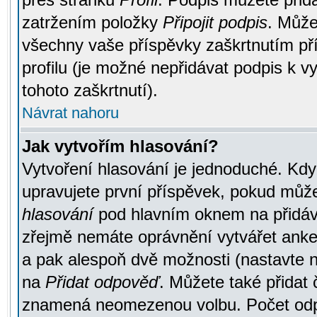
zatržením položky
Připojit podpis
. Může
všechny vaše příspěvky zaškrtnutím pří
profilu (je možné nepřidávat podpis k
tohoto zaškrtnutí).
Návrat nahoru
Jak vytvořím hlasování?
Vytvoření hlasování je jednoduché. Kdy
upravujete první příspěvek, pokud můžet
hlasování
pod hlavním oknem na přidává
zřejmě nemáte oprávnění vytvářet anket
a pak alespoň dvě možnosti (nastavte 
na
Přidat odpověď
. Můžete také přidat 
znamená neomezenou volbu. Počet odpo