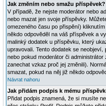
Jak změním nebo smažu příspěvek?
V případě, že nejste moderátor nebo ad
nebo mazat jen svoje příspěvky. Můžete
omezeného času po přispění) kliknutím 
někdo odpověděl na váš příspěvek a vy
malinký dodatek u příspěvku, který ukazu
upravovali. Tento dodatek se neobjeví,
nebo pokud moderátor či administrátor z
zanechat vzkaz proč jej změnili). Norm
smazat, pokud na něj již někdo odpověd
Návrat nahoru
Jak přidám podpis k mému příspěv
Přidat podpis znamená, že si musíte nej
přes stránku
Profil
. Podpis můžete přid