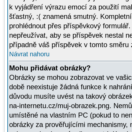
k vyjádření výrazu emocí za použití ma
šťastný, :( znamená smutný. Kompletní
prohlédnout přes příspěvkový formulář.
nepřeužívat, aby se příspěvek nestal 
případně váš příspěvek v tomto směru 
Návrat nahoru
Mohu přidávat obrázky?
Obrázky se mohou zobrazovat ve vašich
době neexistuje žádná funkce k nahrání
důvodu musíte uvést na takový obrázek
na-internetu.cz/muj-obrazek.png. Nemů
umístěné na vlastním PC (pokud to není
obrázky za prověřujícími mechanismy, 