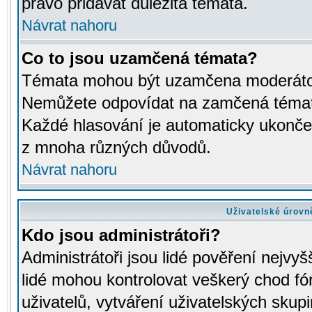
právo přidávat důležitá témata.
Návrat nahoru
Co to jsou uzamčená témata?
Témata mohou být uzamčena moderáto
Nemůžete odpovídat na zamčená témata
Každé hlasování je automaticky ukon
z mnoha různých důvodů.
Návrat nahoru
Uživatelské úrovn
Kdo jsou administrátoři?
Administrátoři jsou lidé pověření nejvyš
lidé mohou kontrolovat veškerý chod fó
uživatelů, vytváření uživatelských skup