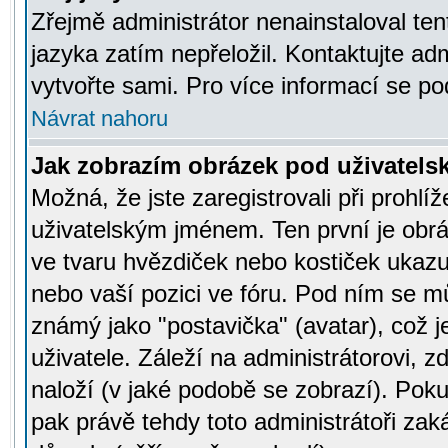
Zřejmě administrátor nenainstaloval tent
jazyka zatím nepřeložil. Kontaktujte adm
vytvořte sami. Pro více informací se po
Návrat nahoru
Jak zobrazím obrázek pod uživatel
Možná, že jste zaregistrovali při prohl
uživatelským jménem. Ten první je obrá
ve tvaru hvězdiček nebo kostiček ukazujíc
nebo vaší pozici ve fóru. Pod ním se m
známý jako "postavička" (avatar), což 
uživatele. Záleží na administrátorovi, zd
naloží (v jaké podobě se zobrazí). Pok
pak právě tehdy toto administrátoři zaká