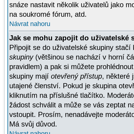
snáze nastavit několik uživatelů jako m
na soukromé fórum, atd.
Návrat nahoru
Jak se mohu zapojit do uživatelské
Připojit se do uživatelské skupiny stačí
skupiny
(většinou se nachází v horní čás
pravidlem) a pak si můžete prohlédnou
skupiny mají
otevřený přístup
, některé 
utajené členství. Pokud je skupina ote
kliknutím na příslušné tlačítko. Moderá
žádost schválit a může se vás zeptat n
vstoupit. Prosím, nenadávejte moderáto
Má svůj důvod.
Návrat nahoru