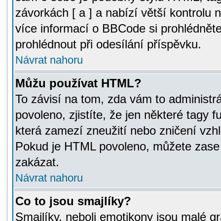
závorkách [ a ] a nabízí větší kontrolu 
více informací o BBCode si prohlédnět
prohlédnout při odesílání příspěvku.
Návrat nahoru
Můžu používat HTML?
To závisí na tom, zda vám to administr
povoleno, zjistíte, že jen některé tagy f
která zamezí zneužití nebo zničení vzh
Pokud je HTML povoleno, můžete zase p
zakázat.
Návrat nahoru
Co to jsou smajlíky?
Smajlíky, neboli emotikony jsou malé gr