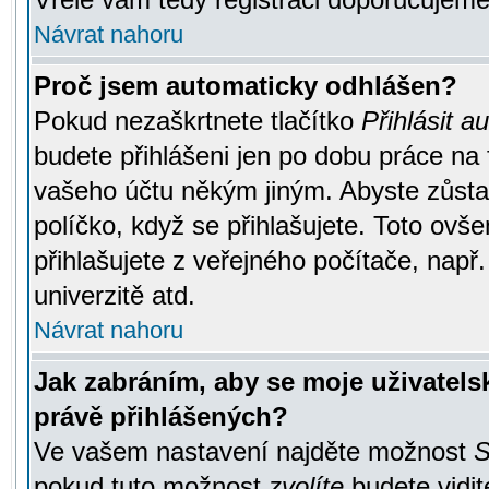
Návrat nahoru
Proč jsem automaticky odhlášen?
Pokud nezaškrtnete tlačítko
Přihlásit a
budete přihlášeni jen po dobu práce na 
vašeho účtu někým jiným. Abyste zůstali
políčko, když se přihlašujete. Toto ov
přihlašujete z veřejného počítače, např
univerzitě atd.
Návrat nahoru
Jak zabráním, aby se moje uživatel
právě přihlášených?
Ve vašem nastavení najděte možnost
S
pokud tuto možnost
zvolíte
budete vidit