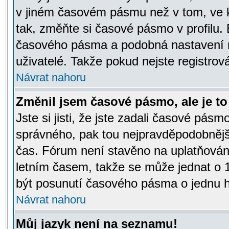
v jiném časovém pásmu než v tom, ve k
tak, změňte si časové pásmo v profilu
časového pásma a podobná nastavení m
uživatelé. Takže pokud nejste registrová
Návrat nahoru
Změnil jsem časové pásmo, ale je to 
Jste si jisti, že jste zadali časové pásm
správného, pak tou nejpravděpodobnější
čas. Fórum není stavěno na uplatňován
letním časem, takže se může jednat o 
být posunutí časového pásma o jednu ho
Návrat nahoru
Můj jazyk není na seznamu!