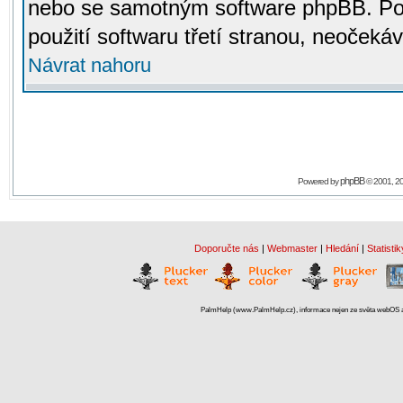
nebo se samotným software phpBB. Po
použití softwaru třetí stranou, neoček
Návrat nahoru
phpBB
Powered by
© 2001, 2
Doporučte nás
|
Webmaster
|
Hledání
|
Statistik
PalmHelp (www.PalmHelp.cz), informace nejen ze světa webOS a 