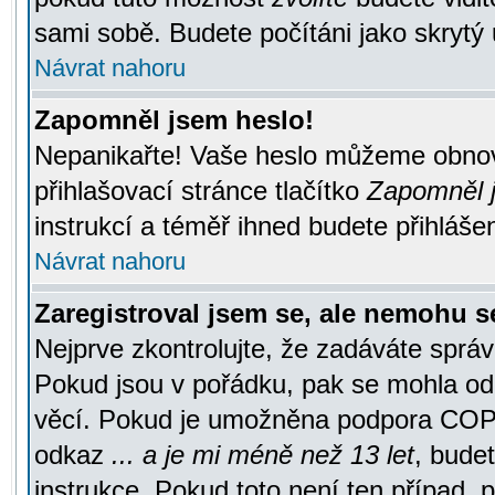
sami sobě. Budete počítáni jako skrytý 
Návrat nahoru
Zapomněl jsem heslo!
Nepanikařte! Vaše heslo můžeme obnov
přihlašovací stránce tlačítko
Zapomněl j
instrukcí a téměř ihned budete přihlášen
Návrat nahoru
Zaregistroval jsem se, ale nemohu se
Nejprve zkontrolujte, že zadáváte správ
Pokud jsou v pořádku, pak se mohla ode
věcí. Pokud je umožněna podpora COPPA a
odkaz
... a je mi méně než 13 let
, bude
instrukce. Pokud toto není ten případ, 