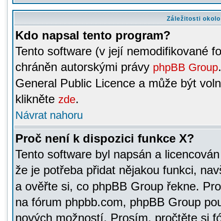
Záležitosti okol
Kdo napsal tento program?
Tento software (v její nemodifikované f
chráněn autorskými právy
phpBB Group
General Public Licence a může být voln
klikněte
.
zde
Návrat nahoru
Proč není k dispozici funkce X?
Tento software byl napsán a licencová
že je potřeba přidat nějakou funkci, nav
a ověřte si, co phpBB Group řekne. Pro
na fórum phpbb.com, phpBB Group pou
nových možností. Prosím, pročtěte si fó