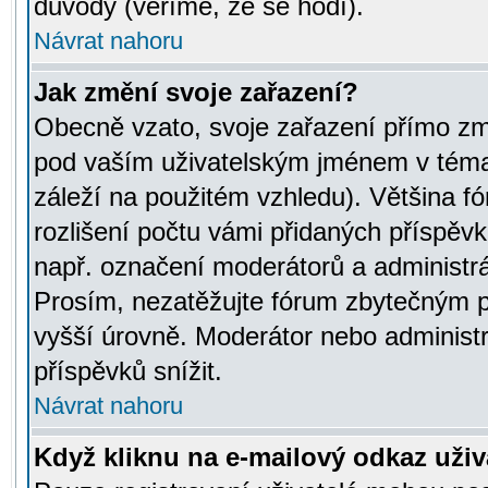
důvody (věříme, že se hodí).
Návrat nahoru
Jak změní svoje zařazení?
Obecně vzato, svoje zařazení přímo zm
pod vaším uživatelským jménem v témat
záleží na použitém vzhledu). Většina fó
rozlišení počtu vámi přidaných příspěvků 
např. označení moderátorů a administrá
Prosím, nezatěžujte fórum zbytečným př
vyšší úrovně. Moderátor nebo administ
příspěvků snížit.
Návrat nahoru
Když kliknu na e-mailový odkaz uživa