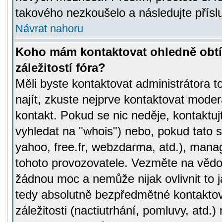
takového nezkoušelo a následujte přísl
Návrat nahoru
Koho mám kontaktovat ohledně obtí
záležitostí fóra?
Měli byste kontaktovat administrátora t
najít, zkuste nejprve kontaktovat moder
kontakt. Pokud se nic neděje, kontaktu
vyhledat na "whois") nebo, pokud tato s
yahoo, free.fr, webzdarma, atd.), mana
tohoto provozovatele. Vezměte na vě
žádnou moc a nemůže nijak ovlivnit to j
tedy absolutně bezpředmětné kontaktov
záležitosti (nactiutrhání, pomluvy, atd