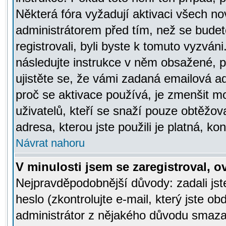
Některá fóra vyžadují aktivaci všech n
administrátorem před tím, než se budete
registrovali, byli byste k tomuto vyzván
následujte instrukce v něm obsažené, po
ujistěte se, že vámi zadaná emailová a
proč se aktivace používá, je zmenšit 
uživatelů, kteří se snaží pouze obtěžovat
adresa, kterou jste použili je platná, ko
Návrat nahoru
V minulosti jsem se zaregistroval, 
Nejpravděpodobnější důvody: zadali js
heslo (zkontrolujte e-mail, který jste obd
administrátor z nějakého důvodu smazal