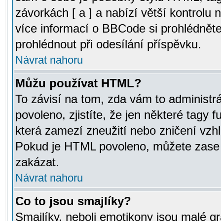
závorkách [ a ] a nabízí větší kontrolu 
více informací o BBCode si prohlédnět
prohlédnout při odesílání příspěvku.
Návrat nahoru
Můžu používat HTML?
To závisí na tom, zda vám to administr
povoleno, zjistíte, že jen některé tagy f
která zamezí zneužití nebo zničení vzh
Pokud je HTML povoleno, můžete zase p
zakázat.
Návrat nahoru
Co to jsou smajlíky?
Smajlíky, neboli emotikony jsou malé gr