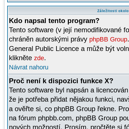
Záležitosti okol
Kdo napsal tento program?
Tento software (v její nemodifikované f
chráněn autorskými právy
phpBB Group
General Public Licence a může být voln
klikněte
.
zde
Návrat nahoru
Proč není k dispozici funkce X?
Tento software byl napsán a licencová
že je potřeba přidat nějakou funkci, nav
a ověřte si, co phpBB Group řekne. Pro
na fórum phpbb.com, phpBB Group pou
nových možností. Prosím, pročtěte si fó