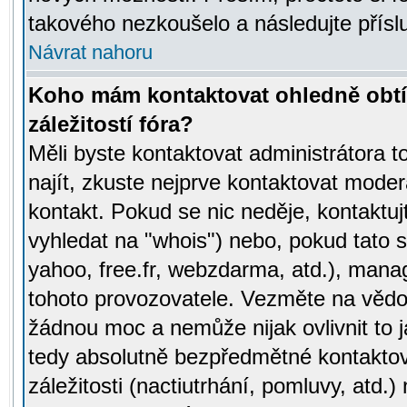
takového nezkoušelo a následujte přísl
Návrat nahoru
Koho mám kontaktovat ohledně obtí
záležitostí fóra?
Měli byste kontaktovat administrátora t
najít, zkuste nejprve kontaktovat moder
kontakt. Pokud se nic neděje, kontaktu
vyhledat na "whois") nebo, pokud tato s
yahoo, free.fr, webzdarma, atd.), mana
tohoto provozovatele. Vezměte na vě
žádnou moc a nemůže nijak ovlivnit to j
tedy absolutně bezpředmětné kontaktov
záležitosti (nactiutrhání, pomluvy, atd