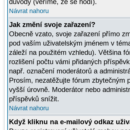
důvody (věříme, že se hodí).
Návrat nahoru
Jak změní svoje zařazení?
Obecně vzato, svoje zařazení přímo zm
pod vaším uživatelským jménem v témat
záleží na použitém vzhledu). Většina fó
rozlišení počtu vámi přidaných příspěvků 
např. označení moderátorů a administrá
Prosím, nezatěžujte fórum zbytečným př
vyšší úrovně. Moderátor nebo administ
příspěvků snížit.
Návrat nahoru
Když kliknu na e-mailový odkaz uživa