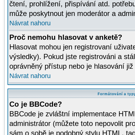
čtení, prohlížení, přispívání atd. potřeb
může poskytnout jen moderátor a adminis
Návrat nahoru
Proč nemohu hlasovat v anketě?
Hlasovat mohou jen registrovaní uživat
výsledky). Pokud jste registrováni a st
oprávněný přístup nebo je hlasování ji
Návrat nahoru
Formátování a typ
Co je BBCode?
BBCode je zvláštní implementace HTML.
administrátor (můžete toto nepovolit pr
sám o sobě je podobný stylu HTML, tag