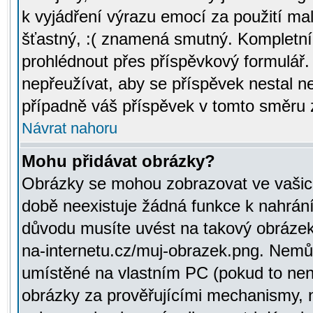
k vyjádření výrazu emocí za použití ma
šťastný, :( znamená smutný. Kompletní
prohlédnout přes příspěvkový formulář.
nepřeužívat, aby se příspěvek nestal 
případně váš příspěvek v tomto směru 
Návrat nahoru
Mohu přidávat obrázky?
Obrázky se mohou zobrazovat ve vašich
době neexistuje žádná funkce k nahrání
důvodu musíte uvést na takový obrázek
na-internetu.cz/muj-obrazek.png. Nemů
umístěné na vlastním PC (pokud to není
obrázky za prověřujícími mechanismy, 