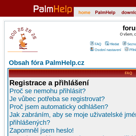
for
O všem, 
FAQ
Hledat
Sezna
Osobní nastavení
Přih
Obsah fóra PalmHelp.cz
FAQ
Registrace a přihlášení
Proč se nemohu přihlásit?
Je vůbec potřeba se registrovat?
Proč jsem automaticky odhlášen?
Jak zabráním, aby se moje uživatelské jmé
přihlášených?
Zapomněl jsem heslo!