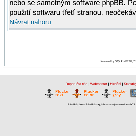
nebo se samotným software phpBB. Po
použití softwaru třetí stranou, neoček
Návrat nahoru
phpBB
Powered by
© 2001, 2
Doporučte nás
|
Webmaster
|
Hledání
|
Statistik
PalmHelp (www.PalmHelp.cz), informace nejen ze světa webOS a 