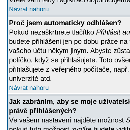
Návrat nahoru
Proč jsem automaticky odhlášen?
Pokud nezaškrtnete tlačítko
Přihlásit a
budete přihlášeni jen po dobu práce na 
vašeho účtu někým jiným. Abyste zůstali
políčko, když se přihlašujete. Toto ov
přihlašujete z veřejného počítače, např
univerzitě atd.
Návrat nahoru
Jak zabráním, aby se moje uživatel
právě přihlášených?
Ve vašem nastavení najděte možnost
S
pokud tuto možnost
zvolíte
budete vidit