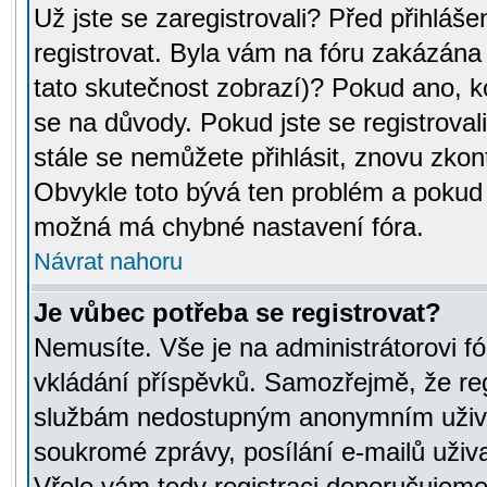
Už jste se zaregistrovali? Před přihláše
registrovat. Byla vám na fóru zakázána
tato skutečnost zobrazí)? Pokud ano, ko
se na důvody. Pokud jste se registrovali,
stále se nemůžete přihlásit, znovu zkont
Obvykle toto bývá ten problém a pokud n
možná má chybné nastavení fóra.
Návrat nahoru
Je vůbec potřeba se registrovat?
Nemusíte. Vše je na administrátorovi fó
vkládání příspěvků. Samozřejmě, že reg
službám nedostupným anonymním uživat
soukromé zprávy, posílání e-mailů uživa
Vřele vám tedy registraci doporučujeme.