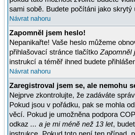
sami sobě. Budete počítáni jako skrytý 
Návrat nahoru
Zapomněl jsem heslo!
Nepanikařte! Vaše heslo můžeme obnov
přihlašovací stránce tlačítko
Zapomněl j
instrukcí a téměř ihned budete přihlášen
Návrat nahoru
Zaregistroval jsem se, ale nemohu se
Nejprve zkontrolujte, že zadáváte správ
Pokud jsou v pořádku, pak se mohla ode
věcí. Pokud je umožněna podpora COPPA a
odkaz
... a je mi méně než 13 let
, bude
instrukce. Pokud toto není ten případ, 