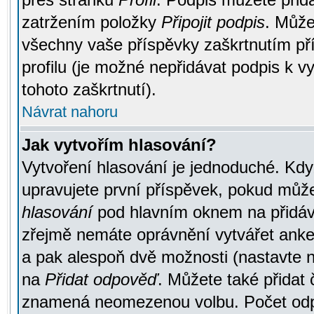
zatržením položky
Připojit podpis
. Může
všechny vaše příspěvky zaškrtnutím pří
profilu (je možné nepřidávat podpis k
tohoto zaškrtnutí).
Návrat nahoru
Jak vytvořím hlasování?
Vytvoření hlasování je jednoduché. Kdy
upravujete první příspěvek, pokud můžet
hlasování
pod hlavním oknem na přidává
zřejmě nemáte oprávnění vytvářet anket
a pak alespoň dvě možnosti (nastavte 
na
Přidat odpověď
. Můžete také přidat 
znamená neomezenou volbu. Počet odpo