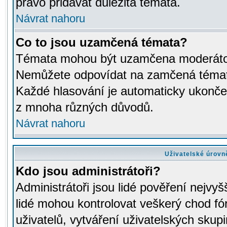
právo přidávat důležitá témata.
Návrat nahoru
Co to jsou uzamčená témata?
Témata mohou být uzamčena moderáto
Nemůžete odpovídat na zamčená témata
Každé hlasování je automaticky ukon
z mnoha různých důvodů.
Návrat nahoru
Uživatelské úrovn
Kdo jsou administrátoři?
Administrátoři jsou lidé pověření nejvyš
lidé mohou kontrolovat veškerý chod fó
uživatelů, vytváření uživatelských skup