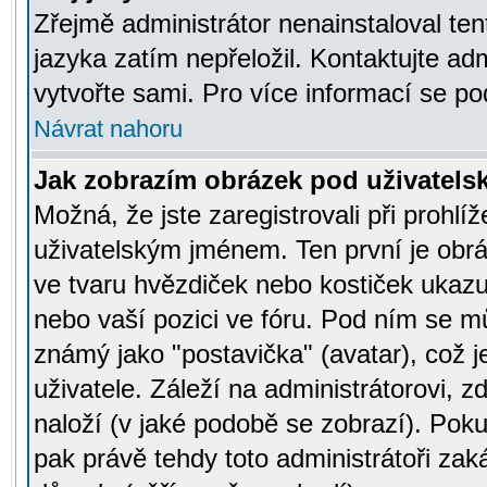
Zřejmě administrátor nenainstaloval tent
jazyka zatím nepřeložil. Kontaktujte adm
vytvořte sami. Pro více informací se po
Návrat nahoru
Jak zobrazím obrázek pod uživatel
Možná, že jste zaregistrovali při prohl
uživatelským jménem. Ten první je obrá
ve tvaru hvězdiček nebo kostiček ukazujíc
nebo vaší pozici ve fóru. Pod ním se m
známý jako "postavička" (avatar), což 
uživatele. Záleží na administrátorovi, zd
naloží (v jaké podobě se zobrazí). Pok
pak právě tehdy toto administrátoři zaká