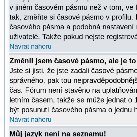
v jiném časovém pásmu než v tom, ve k
tak, změňte si časové pásmo v profilu
časového pásma a podobná nastavení m
uživatelé. Takže pokud nejste registrová
Návrat nahoru
Změnil jsem časové pásmo, ale je to 
Jste si jisti, že jste zadali časové pásm
správného, pak tou nejpravděpodobnější
čas. Fórum není stavěno na uplatňován
letním časem, takže se může jednat o 
být posunutí časového pásma o jednu ho
Návrat nahoru
Můj jazyk není na seznamu!