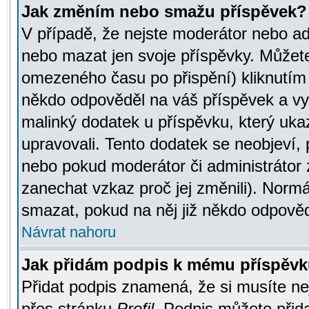
Jak změním nebo smažu příspěvek?
V případě, že nejste moderátor nebo ad
nebo mazat jen svoje příspěvky. Můžete
omezeného času po přispění) kliknutím 
někdo odpověděl na váš příspěvek a vy
malinký dodatek u příspěvku, který ukazu
upravovali. Tento dodatek se neobjeví,
nebo pokud moderátor či administrátor z
zanechat vzkaz proč jej změnili). Norm
smazat, pokud na něj již někdo odpověd
Návrat nahoru
Jak přidám podpis k mému příspěv
Přidat podpis znamená, že si musíte nej
přes stránku
Profil
. Podpis můžete přid