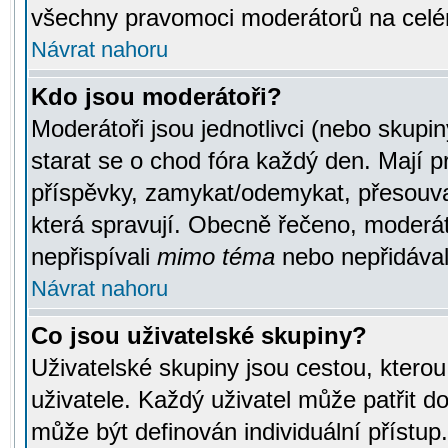
všechny pravomoci moderátorů na celé
Návrat nahoru
Kdo jsou moderátoři?
Moderátoři jsou jednotlivci (nebo skupiny
starat se o chod fóra každý den. Mají 
příspěvky, zamykat/odemykat, přesouva
která spravují. Obecně řečeno, moderáto
nepřispívali
mimo téma
nebo nepřidávali
Návrat nahoru
Co jsou uživatelské skupiny?
Uživatelské skupiny jsou cestou, ktero
uživatele. Každý uživatel může patřit d
může být definován individuální přístu