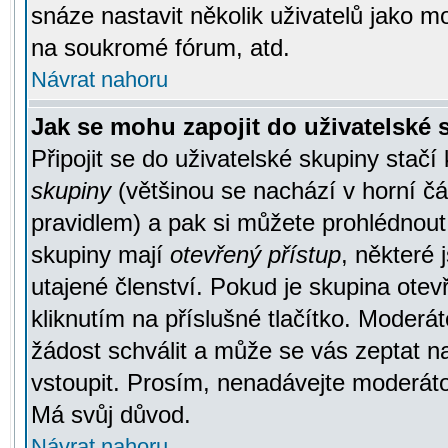
snáze nastavit několik uživatelů jako m
na soukromé fórum, atd.
Návrat nahoru
Jak se mohu zapojit do uživatelské
Připojit se do uživatelské skupiny stačí
skupiny
(většinou se nachází v horní čás
pravidlem) a pak si můžete prohlédnou
skupiny mají
otevřený přístup
, některé 
utajené členství. Pokud je skupina ote
kliknutím na příslušné tlačítko. Moderá
žádost schválit a může se vás zeptat n
vstoupit. Prosím, nenadávejte moderáto
Má svůj důvod.
Návrat nahoru