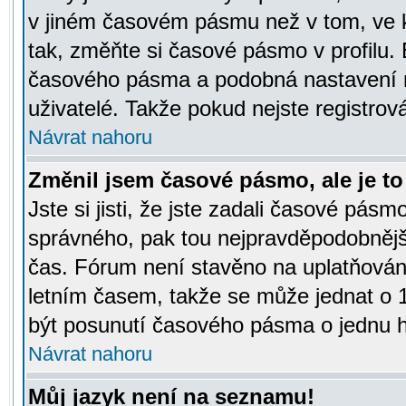
v jiném časovém pásmu než v tom, ve k
tak, změňte si časové pásmo v profilu
časového pásma a podobná nastavení m
uživatelé. Takže pokud nejste registrová
Návrat nahoru
Změnil jsem časové pásmo, ale je to 
Jste si jisti, že jste zadali časové pásm
správného, pak tou nejpravděpodobnější
čas. Fórum není stavěno na uplatňován
letním časem, takže se může jednat o 
být posunutí časového pásma o jednu ho
Návrat nahoru
Můj jazyk není na seznamu!