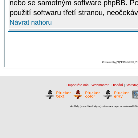
nebo se samotným software phpBB. Po
použití softwaru třetí stranou, neoček
Návrat nahoru
phpBB
Powered by
© 2001, 2
Doporučte nás
|
Webmaster
|
Hledání
|
Statistik
PalmHelp (www.PalmHelp.cz), informace nejen ze světa webOS a 