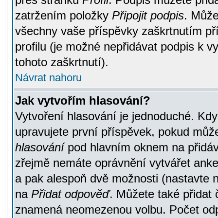
zatržením položky
Připojit podpis
. Může
všechny vaše příspěvky zaškrtnutím pří
profilu (je možné nepřidávat podpis k
tohoto zaškrtnutí).
Návrat nahoru
Jak vytvořím hlasování?
Vytvoření hlasování je jednoduché. Kdy
upravujete první příspěvek, pokud můžet
hlasování
pod hlavním oknem na přidává
zřejmě nemáte oprávnění vytvářet anket
a pak alespoň dvě možnosti (nastavte 
na
Přidat odpověď
. Můžete také přidat 
znamená neomezenou volbu. Počet odpo