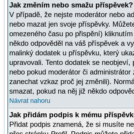
Jak změním nebo smažu příspěvek?
V případě, že nejste moderátor nebo ad
nebo mazat jen svoje příspěvky. Můžete
omezeného času po přispění) kliknutím 
někdo odpověděl na váš příspěvek a vy
malinký dodatek u příspěvku, který ukazu
upravovali. Tento dodatek se neobjeví,
nebo pokud moderátor či administrátor z
zanechat vzkaz proč jej změnili). Norm
smazat, pokud na něj již někdo odpověd
Návrat nahoru
Jak přidám podpis k mému příspěv
Přidat podpis znamená, že si musíte nej
přes stránku
Profil
. Podpis můžete přid