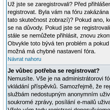
Už jste se zaregistrovali? Před přihláše
registrovat. Byla vám na fóru zakázána
tato skutečnost zobrazí)? Pokud ano, ko
se na důvody. Pokud jste se registrovali,
stále se nemůžete přihlásit, znovu zkont
Obvykle toto bývá ten problém a pokud n
možná má chybné nastavení fóra.
Návrat nahoru
Je vůbec potřeba se registrovat?
Nemusíte. Vše je na administrátorovi fó
vkládání příspěvků. Samozřejmě, že reg
službám nedostupným anonymním uživat
soukromé zprávy, posílání e-mailů uživa
Vřele vám tedy registraci doporučujeme.