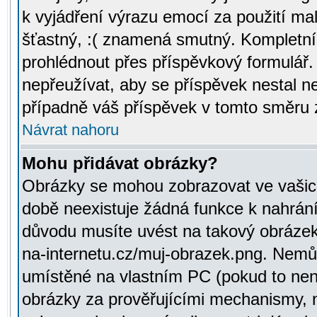
k vyjádření výrazu emocí za použití ma
šťastný, :( znamená smutný. Kompletní
prohlédnout přes příspěvkový formulář.
nepřeužívat, aby se příspěvek nestal 
případně váš příspěvek v tomto směru 
Návrat nahoru
Mohu přidávat obrázky?
Obrázky se mohou zobrazovat ve vašich
době neexistuje žádná funkce k nahrání
důvodu musíte uvést na takový obrázek
na-internetu.cz/muj-obrazek.png. Nemů
umístěné na vlastním PC (pokud to není
obrázky za prověřujícími mechanismy, 