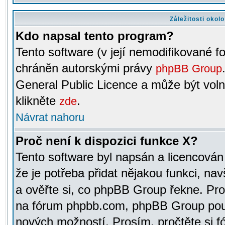
Záležitosti okol
Kdo napsal tento program?
Tento software (v její nemodifikované f
chráněn autorskými právy
phpBB Group
General Public Licence a může být voln
klikněte
.
zde
Návrat nahoru
Proč není k dispozici funkce X?
Tento software byl napsán a licencová
že je potřeba přidat nějakou funkci, nav
a ověřte si, co phpBB Group řekne. Pro
na fórum phpbb.com, phpBB Group pou
nových možností. Prosím, pročtěte si fó