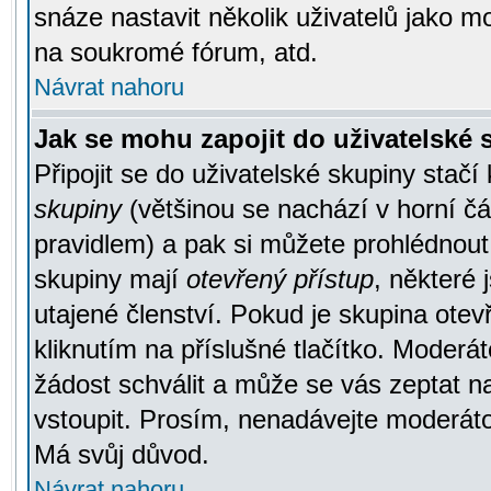
snáze nastavit několik uživatelů jako m
na soukromé fórum, atd.
Návrat nahoru
Jak se mohu zapojit do uživatelské
Připojit se do uživatelské skupiny stačí
skupiny
(většinou se nachází v horní čás
pravidlem) a pak si můžete prohlédnou
skupiny mají
otevřený přístup
, některé 
utajené členství. Pokud je skupina ote
kliknutím na příslušné tlačítko. Moderá
žádost schválit a může se vás zeptat n
vstoupit. Prosím, nenadávejte moderáto
Má svůj důvod.
Návrat nahoru