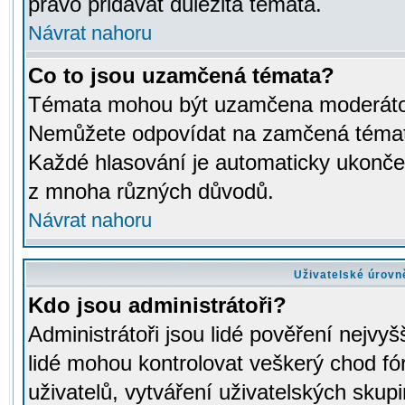
právo přidávat důležitá témata.
Návrat nahoru
Co to jsou uzamčená témata?
Témata mohou být uzamčena moderáto
Nemůžete odpovídat na zamčená témata
Každé hlasování je automaticky ukon
z mnoha různých důvodů.
Návrat nahoru
Uživatelské úrovn
Kdo jsou administrátoři?
Administrátoři jsou lidé pověření nejvyš
lidé mohou kontrolovat veškerý chod fó
uživatelů, vytváření uživatelských skup