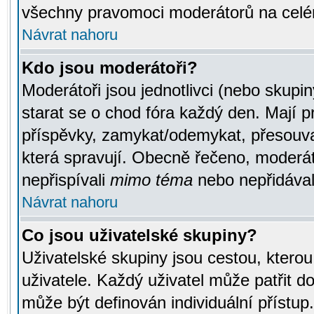
všechny pravomoci moderátorů na celé
Návrat nahoru
Kdo jsou moderátoři?
Moderátoři jsou jednotlivci (nebo skupiny
starat se o chod fóra každý den. Mají 
příspěvky, zamykat/odemykat, přesouva
která spravují. Obecně řečeno, moderáto
nepřispívali
mimo téma
nebo nepřidávali
Návrat nahoru
Co jsou uživatelské skupiny?
Uživatelské skupiny jsou cestou, ktero
uživatele. Každý uživatel může patřit d
může být definován individuální přístu