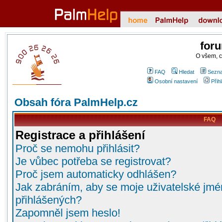
for
O všem, 
FAQ
Hledat
Sezna
Osobní nastavení
Přih
Obsah fóra PalmHelp.cz
FAQ
Registrace a přihlášení
Proč se nemohu přihlásit?
Je vůbec potřeba se registrovat?
Proč jsem automaticky odhlášen?
Jak zabráním, aby se moje uživatelské jmé
přihlášených?
Zapomněl jsem heslo!