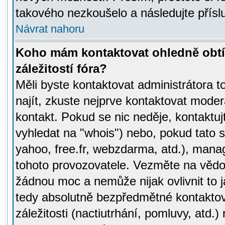
takového nezkoušelo a následujte přísl
Návrat nahoru
Koho mám kontaktovat ohledně obtí
záležitostí fóra?
Měli byste kontaktovat administrátora t
najít, zkuste nejprve kontaktovat moder
kontakt. Pokud se nic neděje, kontaktu
vyhledat na "whois") nebo, pokud tato s
yahoo, free.fr, webzdarma, atd.), mana
tohoto provozovatele. Vezměte na vě
žádnou moc a nemůže nijak ovlivnit to j
tedy absolutně bezpředmětné kontaktov
záležitosti (nactiutrhání, pomluvy, atd