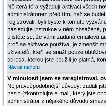
Některá fóra vyžadují aktivaci všech n
administrátorem před tím, než se budete
registrovali, byli byste k tomuto vyzván
následujte instrukce v něm obsažené, po
ujistěte se, že vámi zadaná emailová a
proč se aktivace používá, je zmenšit 
uživatelů, kteří se snaží pouze obtěžovat
adresa, kterou jste použili je platná, ko
Návrat nahoru
V minulosti jsem se zaregistroval, 
Nejpravděpodobnější důvody: zadali js
heslo (zkontrolujte e-mail, který jste obd
administrátor z nějakého důvodu smazal