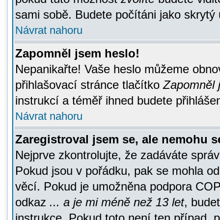
sami sobě. Budete počítáni jako skrytý 
Návrat nahoru
Zapomněl jsem heslo!
Nepanikařte! Vaše heslo můžeme obnov
přihlašovací stránce tlačítko
Zapomněl j
instrukcí a téměř ihned budete přihlášen
Návrat nahoru
Zaregistroval jsem se, ale nemohu se
Nejprve zkontrolujte, že zadáváte správ
Pokud jsou v pořádku, pak se mohla ode
věcí. Pokud je umožněna podpora COPPA a
odkaz
... a je mi méně než 13 let
, bude
instrukce. Pokud toto není ten případ, 