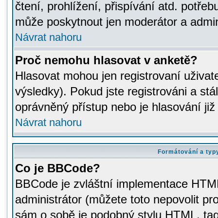
čtení, prohlížení, přispívání atd. potřeb
může poskytnout jen moderátor a adminis
Návrat nahoru
Proč nemohu hlasovat v anketě?
Hlasovat mohou jen registrovaní uživat
výsledky). Pokud jste registrováni a st
oprávněný přístup nebo je hlasování ji
Návrat nahoru
Formátování a typ
Co je BBCode?
BBCode je zvláštní implementace HTML.
administrátor (můžete toto nepovolit pr
sám o sobě je podobný stylu HTML, tag