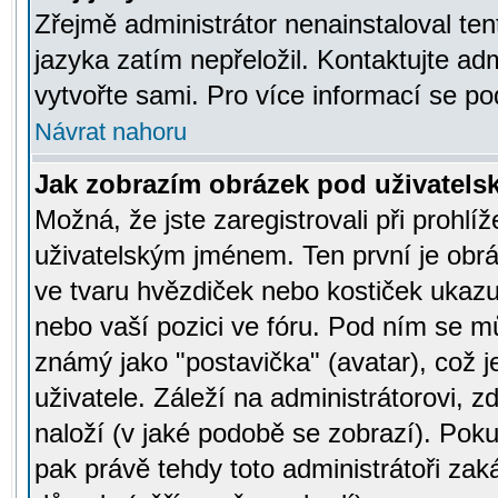
Zřejmě administrátor nenainstaloval tent
jazyka zatím nepřeložil. Kontaktujte adm
vytvořte sami. Pro více informací se po
Návrat nahoru
Jak zobrazím obrázek pod uživatel
Možná, že jste zaregistrovali při prohl
uživatelským jménem. Ten první je obrá
ve tvaru hvězdiček nebo kostiček ukazujíc
nebo vaší pozici ve fóru. Pod ním se m
známý jako "postavička" (avatar), což 
uživatele. Záleží na administrátorovi, zd
naloží (v jaké podobě se zobrazí). Pok
pak právě tehdy toto administrátoři zaká