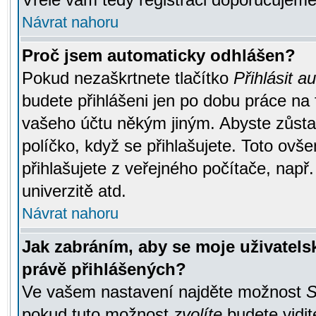
Návrat nahoru
Proč jsem automaticky odhlášen?
Pokud nezaškrtnete tlačítko
Přihlásit a
budete přihlášeni jen po dobu práce na 
vašeho účtu někým jiným. Abyste zůstali
políčko, když se přihlašujete. Toto ov
přihlašujete z veřejného počítače, např
univerzitě atd.
Návrat nahoru
Jak zabráním, aby se moje uživatel
právě přihlášených?
Ve vašem nastavení najděte možnost
S
pokud tuto možnost
zvolíte
budete vidit