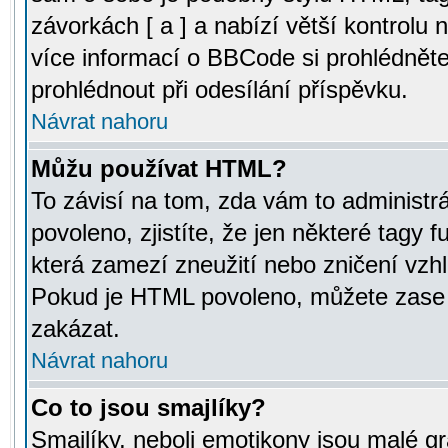
závorkách [ a ] a nabízí větší kontrolu 
více informací o BBCode si prohlédnět
prohlédnout při odesílání příspěvku.
Návrat nahoru
Můžu používat HTML?
To závisí na tom, zda vám to administr
povoleno, zjistíte, že jen některé tagy f
která zamezí zneužití nebo zničení vzh
Pokud je HTML povoleno, můžete zase p
zakázat.
Návrat nahoru
Co to jsou smajlíky?
Smajlíky, neboli emotikony jsou malé gr