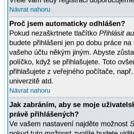
Návrat nahoru
Proč jsem automaticky odhlášen?
Pokud nezaškrtnete tlačítko
Přihlásit a
budete přihlášeni jen po dobu práce na 
vašeho účtu někým jiným. Abyste zůstali
políčko, když se přihlašujete. Toto ov
přihlašujete z veřejného počítače, např
univerzitě atd.
Návrat nahoru
Jak zabráním, aby se moje uživatel
právě přihlášených?
Ve vašem nastavení najděte možnost
S
pokud tuto možnost
zvolíte
budete vidit