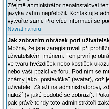
Zřejmě administrátor nenainstaloval tent
jazyka zatím nepřeložil. Kontaktujte adm
vytvořte sami. Pro více informací se po
Návrat nahoru
Jak zobrazím obrázek pod uživatel
Možná, že jste zaregistrovali při prohl
uživatelským jménem. Ten první je obrá
ve tvaru hvězdiček nebo kostiček ukazujíc
nebo vaší pozici ve fóru. Pod ním se m
známý jako "postavička" (avatar), což 
uživatele. Záleží na administrátorovi, zd
naloží (v jaké podobě se zobrazí). Pok
pak právě tehdy toto administrátoři zaká