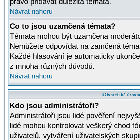
právo přidávat důležitá témata.
Návrat nahoru
Co to jsou uzamčená témata?
Témata mohou být uzamčena moderáto
Nemůžete odpovídat na zamčená témata
Každé hlasování je automaticky ukon
z mnoha různých důvodů.
Návrat nahoru
Uživatelské úrovn
Kdo jsou administrátoři?
Administrátoři jsou lidé pověření nejvyš
lidé mohou kontrolovat veškerý chod fó
uživatelů, vytváření uživatelských skup