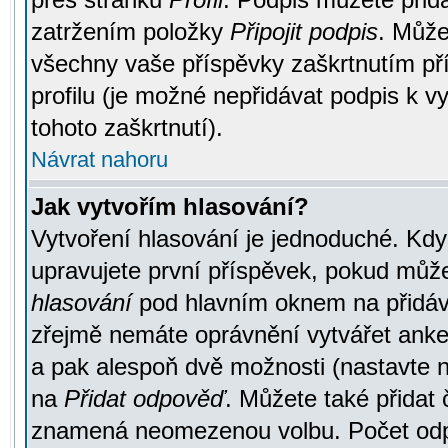
zatržením položky
Připojit podpis
. Může
všechny vaše příspěvky zaškrtnutím pří
profilu (je možné nepřidávat podpis k
tohoto zaškrtnutí).
Návrat nahoru
Jak vytvořím hlasování?
Vytvoření hlasování je jednoduché. Kdy
upravujete první příspěvek, pokud můžet
hlasování
pod hlavním oknem na přidává
zřejmě nemáte oprávnění vytvářet anket
a pak alespoň dvě možnosti (nastavte 
na
Přidat odpověď
. Můžete také přidat 
znamená neomezenou volbu. Počet odpo