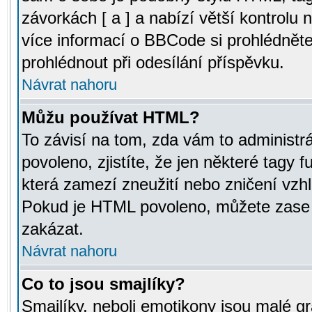
závorkách [ a ] a nabízí větší kontrolu 
více informací o BBCode si prohlédnět
prohlédnout při odesílání příspěvku.
Návrat nahoru
Můžu používat HTML?
To závisí na tom, zda vám to administr
povoleno, zjistíte, že jen některé tagy f
která zamezí zneužití nebo zničení vzh
Pokud je HTML povoleno, můžete zase p
zakázat.
Návrat nahoru
Co to jsou smajlíky?
Smajlíky, neboli emotikony jsou malé gr