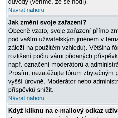
důvody (věříme, že se hodí).
Návrat nahoru
Jak změní svoje zařazení?
Obecně vzato, svoje zařazení přímo zm
pod vaším uživatelským jménem v témat
záleží na použitém vzhledu). Většina fó
rozlišení počtu vámi přidaných příspěvků 
např. označení moderátorů a administrá
Prosím, nezatěžujte fórum zbytečným př
vyšší úrovně. Moderátor nebo administ
příspěvků snížit.
Návrat nahoru
Když kliknu na e-mailový odkaz uživa