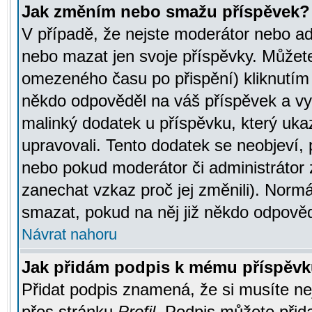
Jak změním nebo smažu příspěvek?
V případě, že nejste moderátor nebo ad
nebo mazat jen svoje příspěvky. Můžete
omezeného času po přispění) kliknutím 
někdo odpověděl na váš příspěvek a vy
malinký dodatek u příspěvku, který ukazu
upravovali. Tento dodatek se neobjeví,
nebo pokud moderátor či administrátor z
zanechat vzkaz proč jej změnili). Norm
smazat, pokud na něj již někdo odpověd
Návrat nahoru
Jak přidám podpis k mému příspěv
Přidat podpis znamená, že si musíte nej
přes stránku
Profil
. Podpis můžete přid