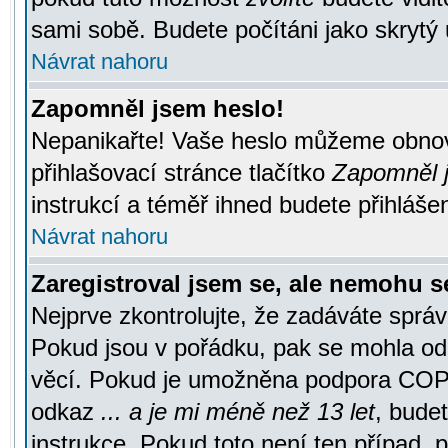
sami sobě. Budete počítáni jako skrytý 
Návrat nahoru
Zapomněl jsem heslo!
Nepanikařte! Vaše heslo můžeme obnov
přihlašovací stránce tlačítko
Zapomněl j
instrukcí a téměř ihned budete přihlášen
Návrat nahoru
Zaregistroval jsem se, ale nemohu se
Nejprve zkontrolujte, že zadáváte správ
Pokud jsou v pořádku, pak se mohla ode
věcí. Pokud je umožněna podpora COPPA a
odkaz
... a je mi méně než 13 let
, bude
instrukce. Pokud toto není ten případ, 