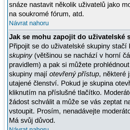
snáze nastavit několik uživatelů jako m
na soukromé fórum, atd.
Návrat nahoru
Jak se mohu zapojit do uživatelské
Připojit se do uživatelské skupiny stačí
skupiny
(většinou se nachází v horní čás
pravidlem) a pak si můžete prohlédnou
skupiny mají
otevřený přístup
, některé 
utajené členství. Pokud je skupina ote
kliknutím na příslušné tlačítko. Moderá
žádost schválit a může se vás zeptat n
vstoupit. Prosím, nenadávejte moderáto
Má svůj důvod.
Návrat nahoru