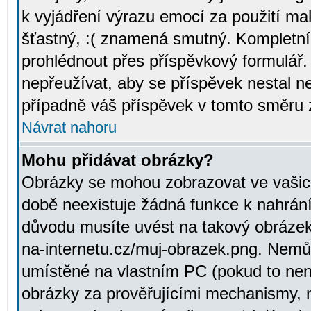
k vyjádření výrazu emocí za použití ma
šťastný, :( znamená smutný. Kompletní
prohlédnout přes příspěvkový formulář.
nepřeužívat, aby se příspěvek nestal 
případně váš příspěvek v tomto směru 
Návrat nahoru
Mohu přidávat obrázky?
Obrázky se mohou zobrazovat ve vašich
době neexistuje žádná funkce k nahrání
důvodu musíte uvést na takový obrázek
na-internetu.cz/muj-obrazek.png. Nemů
umístěné na vlastním PC (pokud to není
obrázky za prověřujícími mechanismy, 