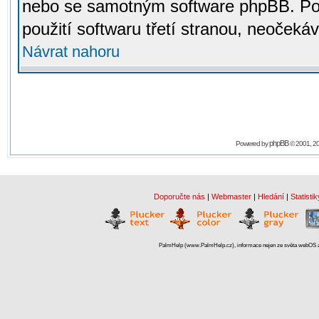
nebo se samotným software phpBB. Po
použití softwaru třetí stranou, neoček
Návrat nahoru
phpBB
Powered by
© 2001, 2
Doporučte nás
|
Webmaster
|
Hledání
|
Statistik
PalmHelp (www.PalmHelp.cz), informace nejen ze světa webOS a 