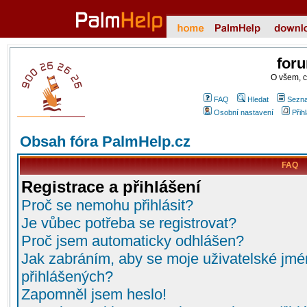
for
O všem, 
FAQ
Hledat
Sezna
Osobní nastavení
Přih
Obsah fóra PalmHelp.cz
FAQ
Registrace a přihlášení
Proč se nemohu přihlásit?
Je vůbec potřeba se registrovat?
Proč jsem automaticky odhlášen?
Jak zabráním, aby se moje uživatelské jmé
přihlášených?
Zapomněl jsem heslo!