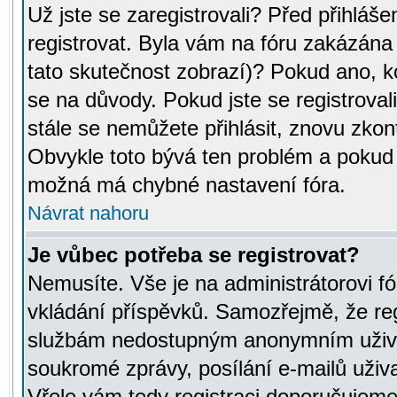
Už jste se zaregistrovali? Před přihláše
registrovat. Byla vám na fóru zakázána
tato skutečnost zobrazí)? Pokud ano, ko
se na důvody. Pokud jste se registrovali,
stále se nemůžete přihlásit, znovu zkont
Obvykle toto bývá ten problém a pokud n
možná má chybné nastavení fóra.
Návrat nahoru
Je vůbec potřeba se registrovat?
Nemusíte. Vše je na administrátorovi fó
vkládání příspěvků. Samozřejmě, že reg
službám nedostupným anonymním uživat
soukromé zprávy, posílání e-mailů uživa
Vřele vám tedy registraci doporučujeme.