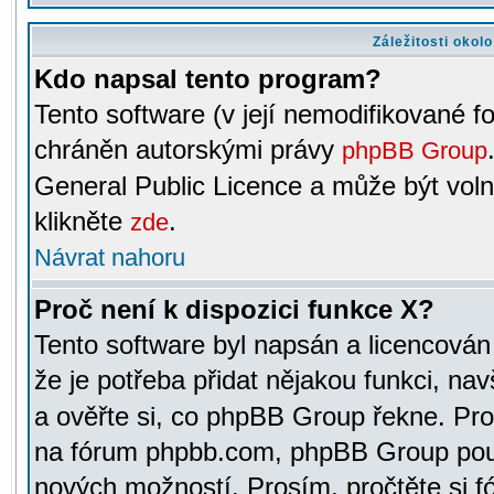
Záležitosti okol
Kdo napsal tento program?
Tento software (v její nemodifikované f
chráněn autorskými právy
phpBB Group
General Public Licence a může být voln
klikněte
.
zde
Návrat nahoru
Proč není k dispozici funkce X?
Tento software byl napsán a licencová
že je potřeba přidat nějakou funkci, nav
a ověřte si, co phpBB Group řekne. Pro
na fórum phpbb.com, phpBB Group pou
nových možností. Prosím, pročtěte si fó