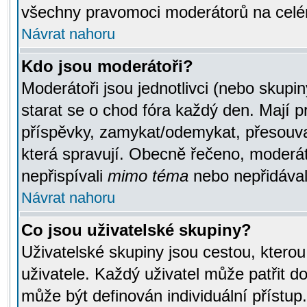
všechny pravomoci moderátorů na celé
Návrat nahoru
Kdo jsou moderátoři?
Moderátoři jsou jednotlivci (nebo skupiny
starat se o chod fóra každý den. Mají 
příspěvky, zamykat/odemykat, přesouva
která spravují. Obecně řečeno, moderáto
nepřispívali
mimo téma
nebo nepřidávali
Návrat nahoru
Co jsou uživatelské skupiny?
Uživatelské skupiny jsou cestou, ktero
uživatele. Každý uživatel může patřit d
může být definován individuální přístu