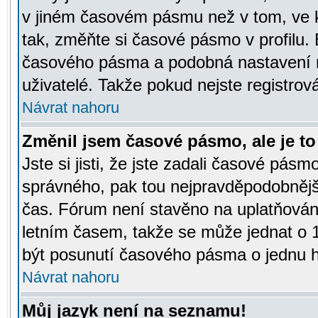
v jiném časovém pásmu než v tom, ve k
tak, změňte si časové pásmo v profilu
časového pásma a podobná nastavení m
uživatelé. Takže pokud nejste registrová
Návrat nahoru
Změnil jsem časové pásmo, ale je to 
Jste si jisti, že jste zadali časové pásm
správného, pak tou nejpravděpodobnější
čas. Fórum není stavěno na uplatňován
letním časem, takže se může jednat o 
být posunutí časového pásma o jednu ho
Návrat nahoru
Můj jazyk není na seznamu!