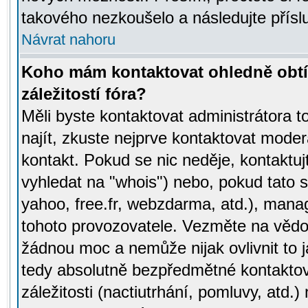
takového nezkoušelo a následujte přísl
Návrat nahoru
Koho mám kontaktovat ohledně obtí
záležitostí fóra?
Měli byste kontaktovat administrátora t
najít, zkuste nejprve kontaktovat moder
kontakt. Pokud se nic neděje, kontaktu
vyhledat na "whois") nebo, pokud tato s
yahoo, free.fr, webzdarma, atd.), mana
tohoto provozovatele. Vezměte na vě
žádnou moc a nemůže nijak ovlivnit to j
tedy absolutně bezpředmětné kontaktov
záležitosti (nactiutrhání, pomluvy, atd