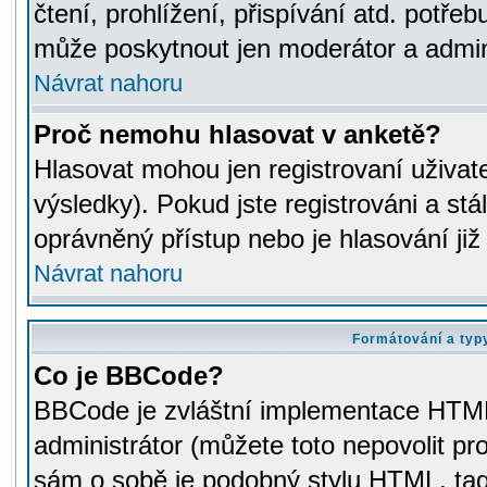
čtení, prohlížení, přispívání atd. potřeb
může poskytnout jen moderátor a adminis
Návrat nahoru
Proč nemohu hlasovat v anketě?
Hlasovat mohou jen registrovaní uživat
výsledky). Pokud jste registrováni a st
oprávněný přístup nebo je hlasování ji
Návrat nahoru
Formátování a typ
Co je BBCode?
BBCode je zvláštní implementace HTML.
administrátor (můžete toto nepovolit pr
sám o sobě je podobný stylu HTML, tag