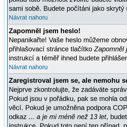
sami sobě. Budete počítáni jako skrytý 
Návrat nahoru
Zapomněl jsem heslo!
Nepanikařte! Vaše heslo můžeme obnov
přihlašovací stránce tlačítko
Zapomněl j
instrukcí a téměř ihned budete přihlášen
Návrat nahoru
Zaregistroval jsem se, ale nemohu se
Nejprve zkontrolujte, že zadáváte správ
Pokud jsou v pořádku, pak se mohla ode
věcí. Pokud je umožněna podpora COPPA a
odkaz
... a je mi méně než 13 let
, bude
instrukce. Pokud toto není ten případ, 