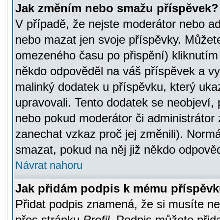
Jak změním nebo smažu příspěvek?
V případě, že nejste moderátor nebo ad
nebo mazat jen svoje příspěvky. Můžete
omezeného času po přispění) kliknutím 
někdo odpověděl na váš příspěvek a vy
malinký dodatek u příspěvku, který ukazu
upravovali. Tento dodatek se neobjeví,
nebo pokud moderátor či administrátor z
zanechat vzkaz proč jej změnili). Norm
smazat, pokud na něj již někdo odpověd
Návrat nahoru
Jak přidám podpis k mému příspěv
Přidat podpis znamená, že si musíte nej
přes stránku
Profil
. Podpis můžete přid