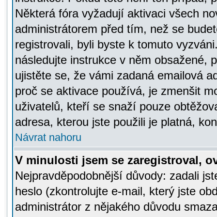
Některá fóra vyžadují aktivaci všech n
administrátorem před tím, než se budete
registrovali, byli byste k tomuto vyzván
následujte instrukce v něm obsažené, po
ujistěte se, že vámi zadaná emailová a
proč se aktivace používá, je zmenšit 
uživatelů, kteří se snaží pouze obtěžovat
adresa, kterou jste použili je platná, ko
Návrat nahoru
V minulosti jsem se zaregistroval, 
Nejpravděpodobnější důvody: zadali js
heslo (zkontrolujte e-mail, který jste obd
administrátor z nějakého důvodu smazal