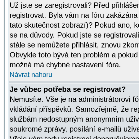
Už jste se zaregistrovali? Před přihláše
registrovat. Byla vám na fóru zakázána
tato skutečnost zobrazí)? Pokud ano, ko
se na důvody. Pokud jste se registrovali,
stále se nemůžete přihlásit, znovu zkont
Obvykle toto bývá ten problém a pokud n
možná má chybné nastavení fóra.
Návrat nahoru
Je vůbec potřeba se registrovat?
Nemusíte. Vše je na administrátorovi fó
vkládání příspěvků. Samozřejmě, že reg
službám nedostupným anonymním uživat
soukromé zprávy, posílání e-mailů uživa
Vřele vám tedy registraci doporučujeme.