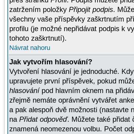
zatržením položky
Připojit podpis
. Může
všechny vaše příspěvky zaškrtnutím pří
profilu (je možné nepřidávat podpis k
tohoto zaškrtnutí).
Návrat nahoru
Jak vytvořím hlasování?
Vytvoření hlasování je jednoduché. Kdy
upravujete první příspěvek, pokud můžet
hlasování
pod hlavním oknem na přidává
zřejmě nemáte oprávnění vytvářet anket
a pak alespoň dvě možnosti (nastavte 
na
Přidat odpověď
. Můžete také přidat 
znamená neomezenou volbu. Počet odpo