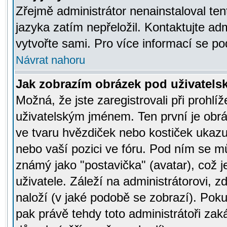
Zřejmě administrátor nenainstaloval tent
jazyka zatím nepřeložil. Kontaktujte adm
vytvořte sami. Pro více informací se po
Návrat nahoru
Jak zobrazím obrázek pod uživatel
Možná, že jste zaregistrovali při prohl
uživatelským jménem. Ten první je obrá
ve tvaru hvězdiček nebo kostiček ukazujíc
nebo vaší pozici ve fóru. Pod ním se m
známý jako "postavička" (avatar), což 
uživatele. Záleží na administrátorovi, zd
naloží (v jaké podobě se zobrazí). Pok
pak právě tehdy toto administrátoři zaká