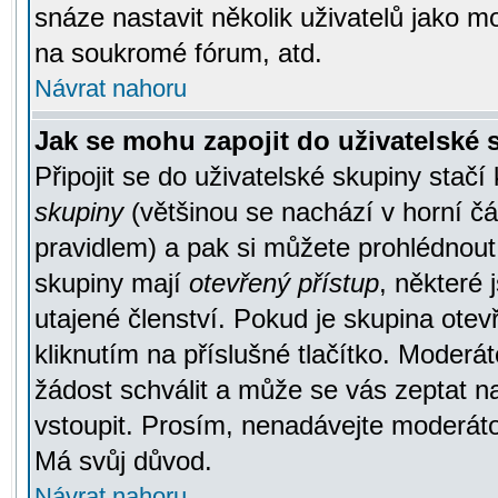
snáze nastavit několik uživatelů jako m
na soukromé fórum, atd.
Návrat nahoru
Jak se mohu zapojit do uživatelské
Připojit se do uživatelské skupiny stačí
skupiny
(většinou se nachází v horní čás
pravidlem) a pak si můžete prohlédnou
skupiny mají
otevřený přístup
, některé 
utajené členství. Pokud je skupina ote
kliknutím na příslušné tlačítko. Moderá
žádost schválit a může se vás zeptat n
vstoupit. Prosím, nenadávejte moderáto
Má svůj důvod.
Návrat nahoru