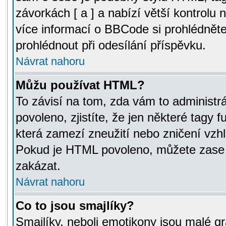
závorkách [ a ] a nabízí větší kontrolu 
více informací o BBCode si prohlédnět
prohlédnout při odesílání příspěvku.
Návrat nahoru
Můžu používat HTML?
To závisí na tom, zda vám to administr
povoleno, zjistíte, že jen některé tagy f
která zamezí zneužití nebo zničení vzh
Pokud je HTML povoleno, můžete zase p
zakázat.
Návrat nahoru
Co to jsou smajlíky?
Smajlíky, neboli emotikony jsou malé gr