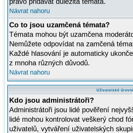
právo přidávat důležitá témata.
Návrat nahoru
Co to jsou uzamčená témata?
Témata mohou být uzamčena moderáto
Nemůžete odpovídat na zamčená témata
Každé hlasování je automaticky ukon
z mnoha různých důvodů.
Návrat nahoru
Uživatelské úrovn
Kdo jsou administrátoři?
Administrátoři jsou lidé pověření nejvyš
lidé mohou kontrolovat veškerý chod fó
uživatelů, vytváření uživatelských skup