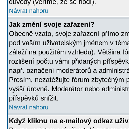
důvody (věříme, že se hodí).
Návrat nahoru
Jak změní svoje zařazení?
Obecně vzato, svoje zařazení přímo zm
pod vaším uživatelským jménem v témat
záleží na použitém vzhledu). Většina fó
rozlišení počtu vámi přidaných příspěvků 
např. označení moderátorů a administrá
Prosím, nezatěžujte fórum zbytečným př
vyšší úrovně. Moderátor nebo administ
příspěvků snížit.
Návrat nahoru
Když kliknu na e-mailový odkaz uživa