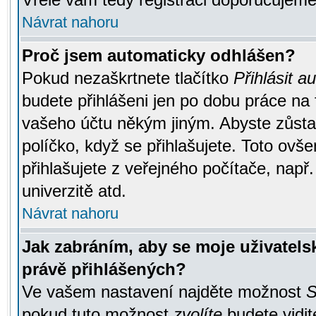
Návrat nahoru
Proč jsem automaticky odhlášen?
Pokud nezaškrtnete tlačítko
Přihlásit a
budete přihlášeni jen po dobu práce na 
vašeho účtu někým jiným. Abyste zůstali
políčko, když se přihlašujete. Toto ov
přihlašujete z veřejného počítače, např
univerzitě atd.
Návrat nahoru
Jak zabráním, aby se moje uživatel
právě přihlášených?
Ve vašem nastavení najděte možnost
S
pokud tuto možnost
zvolíte
budete vidit