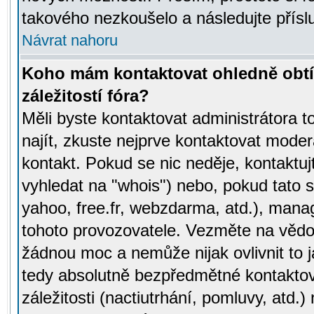
takového nezkoušelo a následujte přísl
Návrat nahoru
Koho mám kontaktovat ohledně obtí
záležitostí fóra?
Měli byste kontaktovat administrátora t
najít, zkuste nejprve kontaktovat moder
kontakt. Pokud se nic neděje, kontaktu
vyhledat na "whois") nebo, pokud tato s
yahoo, free.fr, webzdarma, atd.), mana
tohoto provozovatele. Vezměte na vě
žádnou moc a nemůže nijak ovlivnit to j
tedy absolutně bezpředmětné kontaktov
záležitosti (nactiutrhání, pomluvy, atd