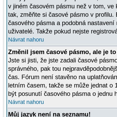
v jiném časovém pásmu než v tom, ve k
tak, změňte si časové pásmo v profilu
časového pásma a podobná nastavení m
uživatelé. Takže pokud nejste registrová
Návrat nahoru
Změnil jsem časové pásmo, ale je to 
Jste si jisti, že jste zadali časové pásm
správného, pak tou nejpravděpodobnější
čas. Fórum není stavěno na uplatňován
letním časem, takže se může jednat o 
být posunutí časového pásma o jednu ho
Návrat nahoru
Můj jazyk není na seznamu!