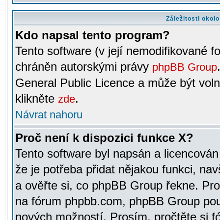
Záležitosti okol
Kdo napsal tento program?
Tento software (v její nemodifikované f
chráněn autorskými právy
phpBB Group
General Public Licence a může být voln
klikněte
.
zde
Návrat nahoru
Proč není k dispozici funkce X?
Tento software byl napsán a licencová
že je potřeba přidat nějakou funkci, nav
a ověřte si, co phpBB Group řekne. Pro
na fórum phpbb.com, phpBB Group pou
nových možností. Prosím, pročtěte si fó