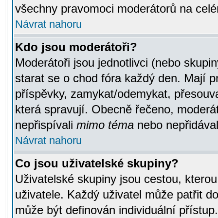
všechny pravomoci moderátorů na celé
Návrat nahoru
Kdo jsou moderátoři?
Moderátoři jsou jednotlivci (nebo skupiny
starat se o chod fóra každý den. Mají 
příspěvky, zamykat/odemykat, přesouva
která spravují. Obecně řečeno, moderáto
nepřispívali
mimo téma
nebo nepřidávali
Návrat nahoru
Co jsou uživatelské skupiny?
Uživatelské skupiny jsou cestou, ktero
uživatele. Každý uživatel může patřit d
může být definován individuální přístu