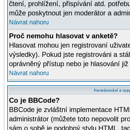
čtení, prohlížení, přispívání atd. potřeb
může poskytnout jen moderátor a adminis
Návrat nahoru
Proč nemohu hlasovat v anketě?
Hlasovat mohou jen registrovaní uživat
výsledky). Pokud jste registrováni a st
oprávněný přístup nebo je hlasování ji
Návrat nahoru
Formátování a typ
Co je BBCode?
BBCode je zvláštní implementace HTML.
administrátor (můžete toto nepovolit pr
sám o sobě je podobný stylu HTML, tag