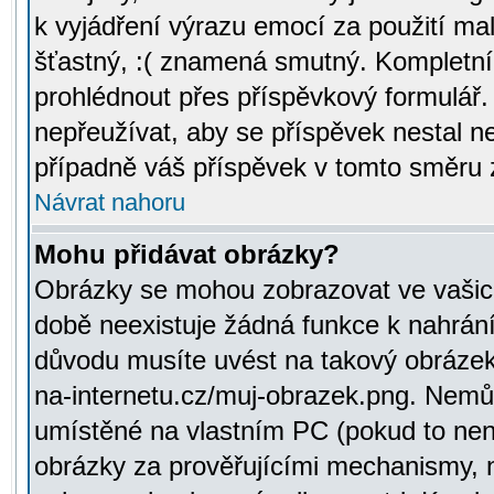
k vyjádření výrazu emocí za použití ma
šťastný, :( znamená smutný. Kompletní
prohlédnout přes příspěvkový formulář.
nepřeužívat, aby se příspěvek nestal 
případně váš příspěvek v tomto směru 
Návrat nahoru
Mohu přidávat obrázky?
Obrázky se mohou zobrazovat ve vašich
době neexistuje žádná funkce k nahrání
důvodu musíte uvést na takový obrázek
na-internetu.cz/muj-obrazek.png. Nemů
umístěné na vlastním PC (pokud to není
obrázky za prověřujícími mechanismy, 