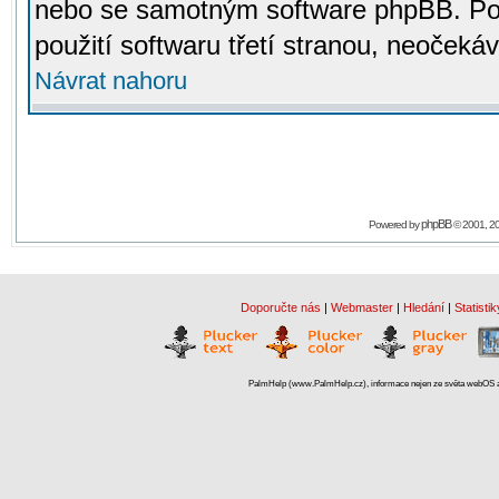
nebo se samotným software phpBB. Po
použití softwaru třetí stranou, neoček
Návrat nahoru
phpBB
Powered by
© 2001, 2
Doporučte nás
|
Webmaster
|
Hledání
|
Statistik
PalmHelp (www.PalmHelp.cz), informace nejen ze světa webOS a 