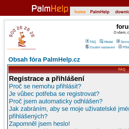
for
O všem, 
FAQ
Hledat
Sezna
Osobní nastavení
Přih
Obsah fóra PalmHelp.cz
FAQ
Registrace a přihlášení
Proč se nemohu přihlásit?
Je vůbec potřeba se registrovat?
Proč jsem automaticky odhlášen?
Jak zabráním, aby se moje uživatelské jmé
přihlášených?
Zapomněl jsem heslo!