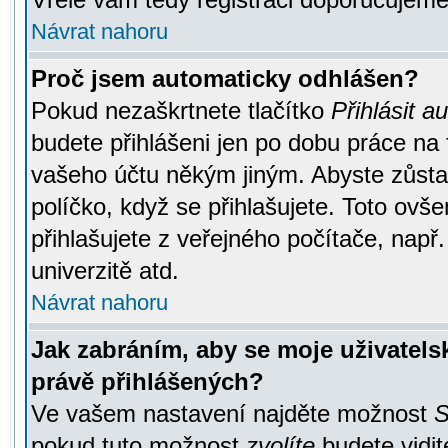
Návrat nahoru
Proč jsem automaticky odhlášen?
Pokud nezaškrtnete tlačítko
Přihlásit a
budete přihlášeni jen po dobu práce na 
vašeho účtu někým jiným. Abyste zůstali
políčko, když se přihlašujete. Toto ov
přihlašujete z veřejného počítače, např
univerzitě atd.
Návrat nahoru
Jak zabráním, aby se moje uživatel
právě přihlášených?
Ve vašem nastavení najděte možnost
S
pokud tuto možnost
zvolíte
budete vidit