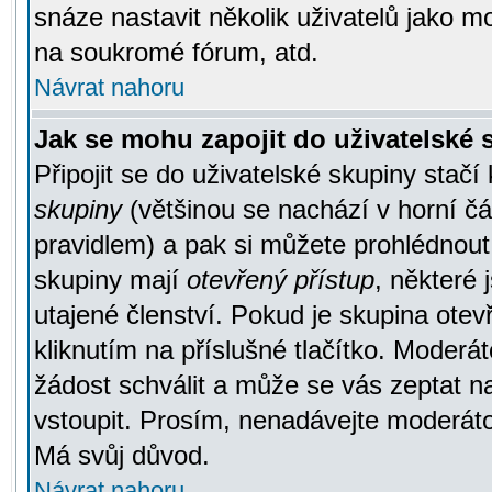
snáze nastavit několik uživatelů jako m
na soukromé fórum, atd.
Návrat nahoru
Jak se mohu zapojit do uživatelské
Připojit se do uživatelské skupiny stačí
skupiny
(většinou se nachází v horní čás
pravidlem) a pak si můžete prohlédnou
skupiny mají
otevřený přístup
, některé 
utajené členství. Pokud je skupina ote
kliknutím na příslušné tlačítko. Moderá
žádost schválit a může se vás zeptat n
vstoupit. Prosím, nenadávejte moderáto
Má svůj důvod.
Návrat nahoru