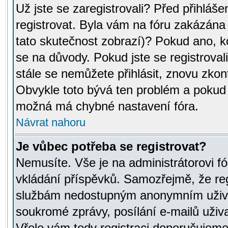
Už jste se zaregistrovali? Před přihláše
registrovat. Byla vám na fóru zakázána
tato skutečnost zobrazí)? Pokud ano, ko
se na důvody. Pokud jste se registrovali,
stále se nemůžete přihlásit, znovu zkont
Obvykle toto bývá ten problém a pokud n
možná má chybné nastavení fóra.
Návrat nahoru
Je vůbec potřeba se registrovat?
Nemusíte. Vše je na administrátorovi fó
vkládání příspěvků. Samozřejmě, že reg
službám nedostupným anonymním uživat
soukromé zprávy, posílání e-mailů uživa
Vřele vám tedy registraci doporučujeme.