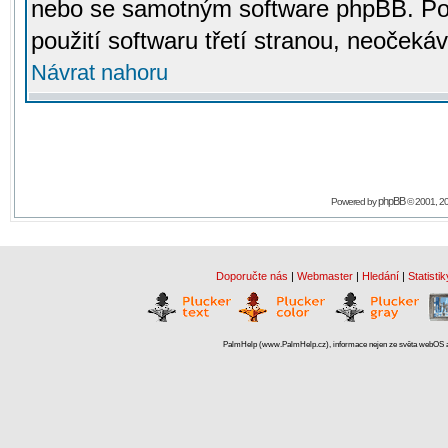
nebo se samotným software phpBB. Po
použití softwaru třetí stranou, neoček
Návrat nahoru
phpBB
Powered by
© 2001, 2
Doporučte nás
|
Webmaster
|
Hledání
|
Statistik
PalmHelp (www.PalmHelp.cz), informace nejen ze světa webOS a 