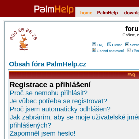
for
O všem, 
FAQ
Hledat
Sezna
Osobní nastavení
Přih
Obsah fóra PalmHelp.cz
FAQ
Registrace a přihlášení
Proč se nemohu přihlásit?
Je vůbec potřeba se registrovat?
Proč jsem automaticky odhlášen?
Jak zabráním, aby se moje uživatelské jmé
přihlášených?
Zapomněl jsem heslo!