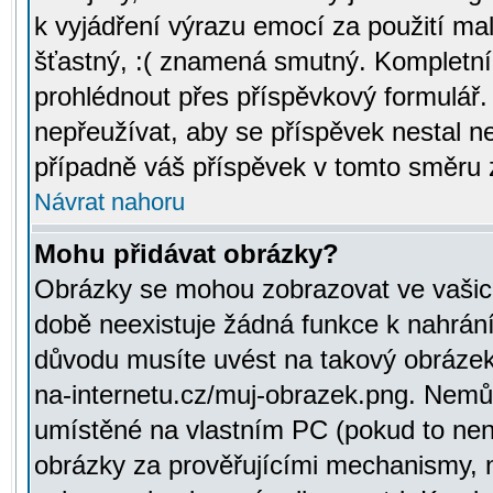
k vyjádření výrazu emocí za použití ma
šťastný, :( znamená smutný. Kompletní
prohlédnout přes příspěvkový formulář.
nepřeužívat, aby se příspěvek nestal 
případně váš příspěvek v tomto směru 
Návrat nahoru
Mohu přidávat obrázky?
Obrázky se mohou zobrazovat ve vašich
době neexistuje žádná funkce k nahrání
důvodu musíte uvést na takový obrázek
na-internetu.cz/muj-obrazek.png. Nemů
umístěné na vlastním PC (pokud to není
obrázky za prověřujícími mechanismy, 