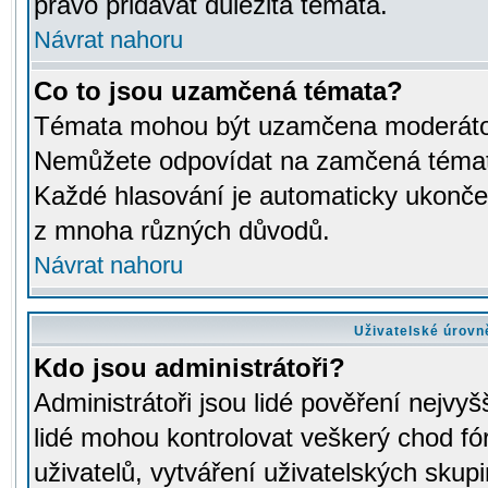
právo přidávat důležitá témata.
Návrat nahoru
Co to jsou uzamčená témata?
Témata mohou být uzamčena moderáto
Nemůžete odpovídat na zamčená témata
Každé hlasování je automaticky ukon
z mnoha různých důvodů.
Návrat nahoru
Uživatelské úrovn
Kdo jsou administrátoři?
Administrátoři jsou lidé pověření nejvyš
lidé mohou kontrolovat veškerý chod fó
uživatelů, vytváření uživatelských skup