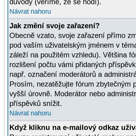
důvody (věříme, že se hodí).
Návrat nahoru
Jak změní svoje zařazení?
Obecně vzato, svoje zařazení přímo zm
pod vaším uživatelským jménem v témat
záleží na použitém vzhledu). Většina fó
rozlišení počtu vámi přidaných příspěvků 
např. označení moderátorů a administrá
Prosím, nezatěžujte fórum zbytečným př
vyšší úrovně. Moderátor nebo administ
příspěvků snížit.
Návrat nahoru
Když kliknu na e-mailový odkaz uživa