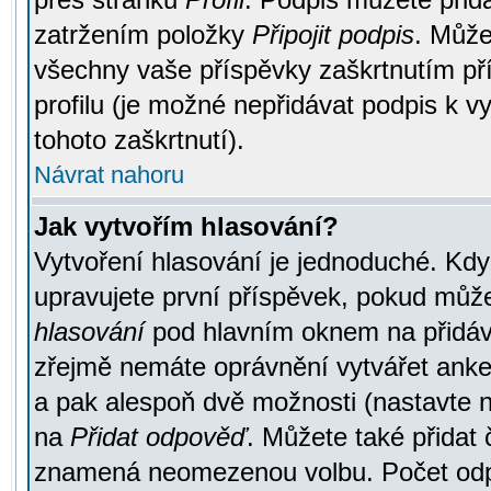
zatržením položky
Připojit podpis
. Může
všechny vaše příspěvky zaškrtnutím pří
profilu (je možné nepřidávat podpis k
tohoto zaškrtnutí).
Návrat nahoru
Jak vytvořím hlasování?
Vytvoření hlasování je jednoduché. Kdy
upravujete první příspěvek, pokud můžet
hlasování
pod hlavním oknem na přidává
zřejmě nemáte oprávnění vytvářet anket
a pak alespoň dvě možnosti (nastavte 
na
Přidat odpověď
. Můžete také přidat 
znamená neomezenou volbu. Počet odpo