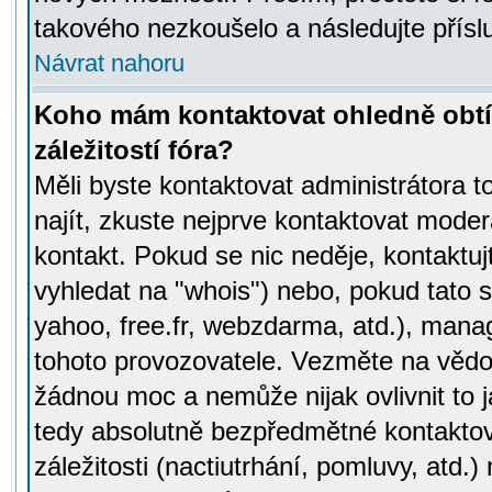
takového nezkoušelo a následujte přísl
Návrat nahoru
Koho mám kontaktovat ohledně obtí
záležitostí fóra?
Měli byste kontaktovat administrátora t
najít, zkuste nejprve kontaktovat moder
kontakt. Pokud se nic neděje, kontaktu
vyhledat na "whois") nebo, pokud tato s
yahoo, free.fr, webzdarma, atd.), mana
tohoto provozovatele. Vezměte na vě
žádnou moc a nemůže nijak ovlivnit to j
tedy absolutně bezpředmětné kontaktov
záležitosti (nactiutrhání, pomluvy, atd