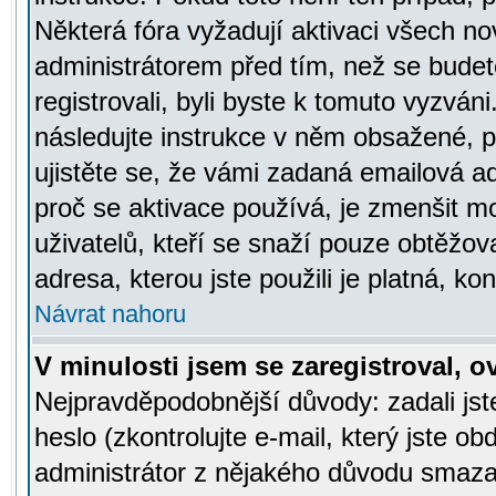
Některá fóra vyžadují aktivaci všech n
administrátorem před tím, než se budete
registrovali, byli byste k tomuto vyzván
následujte instrukce v něm obsažené, po
ujistěte se, že vámi zadaná emailová a
proč se aktivace používá, je zmenšit 
uživatelů, kteří se snaží pouze obtěžovat
adresa, kterou jste použili je platná, ko
Návrat nahoru
V minulosti jsem se zaregistroval, 
Nejpravděpodobnější důvody: zadali js
heslo (zkontrolujte e-mail, který jste obd
administrátor z nějakého důvodu smazal