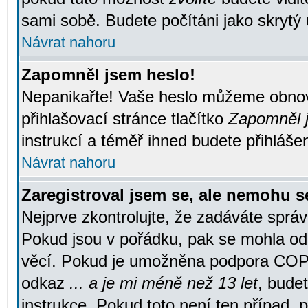
sami sobě. Budete počítáni jako skrytý 
Návrat nahoru
Zapomněl jsem heslo!
Nepanikařte! Vaše heslo můžeme obnov
přihlašovací stránce tlačítko
Zapomněl j
instrukcí a téměř ihned budete přihlášen
Návrat nahoru
Zaregistroval jsem se, ale nemohu se
Nejprve zkontrolujte, že zadáváte správ
Pokud jsou v pořádku, pak se mohla ode
věcí. Pokud je umožněna podpora COPPA a
odkaz
... a je mi méně než 13 let
, bude
instrukce. Pokud toto není ten případ, 