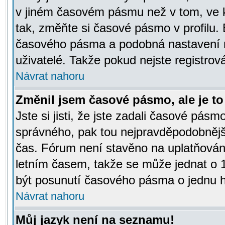
v jiném časovém pásmu než v tom, ve k
tak, změňte si časové pásmo v profilu
časového pásma a podobná nastavení m
uživatelé. Takže pokud nejste registrová
Návrat nahoru
Změnil jsem časové pásmo, ale je to 
Jste si jisti, že jste zadali časové pásm
správného, pak tou nejpravděpodobnější
čas. Fórum není stavěno na uplatňován
letním časem, takže se může jednat o 
být posunutí časového pásma o jednu ho
Návrat nahoru
Můj jazyk není na seznamu!