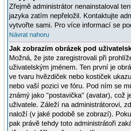
Zřejmě administrátor nenainstaloval tent
jazyka zatím nepřeložil. Kontaktujte adm
vytvořte sami. Pro více informací se po
Návrat nahoru
Jak zobrazím obrázek pod uživatel
Možná, že jste zaregistrovali při prohl
uživatelským jménem. Ten první je obrá
ve tvaru hvězdiček nebo kostiček ukazujíc
nebo vaší pozici ve fóru. Pod ním se m
známý jako "postavička" (avatar), což 
uživatele. Záleží na administrátorovi, zd
naloží (v jaké podobě se zobrazí). Pok
pak právě tehdy toto administrátoři zaká