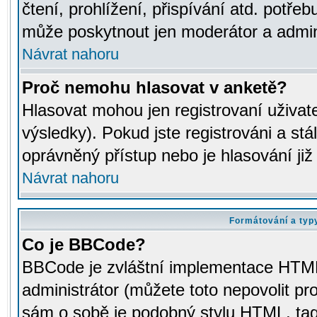
čtení, prohlížení, přispívání atd. potřeb
může poskytnout jen moderátor a adminis
Návrat nahoru
Proč nemohu hlasovat v anketě?
Hlasovat mohou jen registrovaní uživat
výsledky). Pokud jste registrováni a st
oprávněný přístup nebo je hlasování ji
Návrat nahoru
Formátování a typ
Co je BBCode?
BBCode je zvláštní implementace HTML.
administrátor (můžete toto nepovolit pr
sám o sobě je podobný stylu HTML, tag