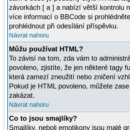
závorkách [ a ] a nabízí větší kontrolu 
více informací o BBCode si prohlédnět
prohlédnout při odesílání příspěvku.
Návrat nahoru
Můžu používat HTML?
To závisí na tom, zda vám to administr
povoleno, zjistíte, že jen některé tagy f
která zamezí zneužití nebo zničení vzh
Pokud je HTML povoleno, můžete zase p
zakázat.
Návrat nahoru
Co to jsou smajlíky?
Smajlíky, neboli emotikony jsou malé gr