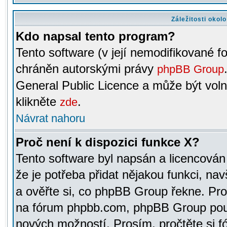
Záležitosti okol
Kdo napsal tento program?
Tento software (v její nemodifikované f
chráněn autorskými právy
phpBB Group
General Public Licence a může být voln
klikněte
.
zde
Návrat nahoru
Proč není k dispozici funkce X?
Tento software byl napsán a licencová
že je potřeba přidat nějakou funkci, nav
a ověřte si, co phpBB Group řekne. Pro
na fórum phpbb.com, phpBB Group pou
nových možností. Prosím, pročtěte si fó