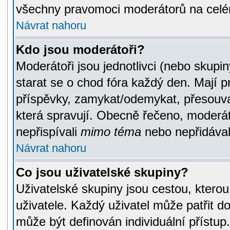
všechny pravomoci moderátorů na celé
Návrat nahoru
Kdo jsou moderátoři?
Moderátoři jsou jednotlivci (nebo skupiny
starat se o chod fóra každý den. Mají 
příspěvky, zamykat/odemykat, přesouva
která spravují. Obecně řečeno, moderáto
nepřispívali
mimo téma
nebo nepřidávali
Návrat nahoru
Co jsou uživatelské skupiny?
Uživatelské skupiny jsou cestou, ktero
uživatele. Každý uživatel může patřit d
může být definován individuální přístu