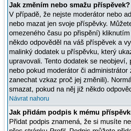
Jak změním nebo smažu příspěvek?
V případě, že nejste moderátor nebo ad
nebo mazat jen svoje příspěvky. Můžete
omezeného času po přispění) kliknutím 
někdo odpověděl na váš příspěvek a vy
malinký dodatek u příspěvku, který ukazu
upravovali. Tento dodatek se neobjeví,
nebo pokud moderátor či administrátor z
zanechat vzkaz proč jej změnili). Norm
smazat, pokud na něj již někdo odpověd
Návrat nahoru
Jak přidám podpis k mému příspěv
Přidat podpis znamená, že si musíte nej
přes stránku
Profil
. Podpis můžete přid