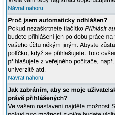
Návrat nahoru
Proč jsem automaticky odhlášen?
Pokud nezaškrtnete tlačítko
Přihlásit a
budete přihlášeni jen po dobu práce na 
vašeho účtu někým jiným. Abyste zůstali
políčko, když se přihlašujete. Toto ov
přihlašujete z veřejného počítače, např
univerzitě atd.
Návrat nahoru
Jak zabráním, aby se moje uživatel
právě přihlášených?
Ve vašem nastavení najděte možnost
S
pokud tuto možnost
zvolíte
budete vidit