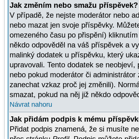
Jak změním nebo smažu příspěvek?
V případě, že nejste moderátor nebo ad
nebo mazat jen svoje příspěvky. Můžete
omezeného času po přispění) kliknutím 
někdo odpověděl na váš příspěvek a vy
malinký dodatek u příspěvku, který ukazu
upravovali. Tento dodatek se neobjeví,
nebo pokud moderátor či administrátor z
zanechat vzkaz proč jej změnili). Norm
smazat, pokud na něj již někdo odpověd
Návrat nahoru
Jak přidám podpis k mému příspěv
Přidat podpis znamená, že si musíte nej
přes stránku
Profil
. Podpis můžete přid