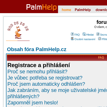
for
O všem, 
FAQ
Hledat
Sezna
Osobní nastavení
Přih
Obsah fóra PalmHelp.cz
FAQ
Registrace a přihlášení
Proč se nemohu přihlásit?
Je vůbec potřeba se registrovat?
Proč jsem automaticky odhlášen?
Jak zabráním, aby se moje uživatelské jmé
přihlášených?
Zapomněl jsem heslo!