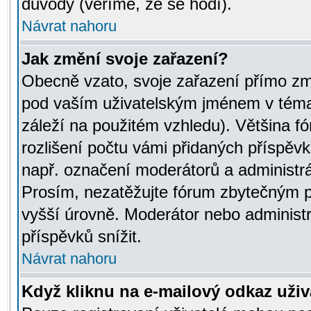
důvody (věříme, že se hodí).
Návrat nahoru
Jak změní svoje zařazení?
Obecně vzato, svoje zařazení přímo zm
pod vaším uživatelským jménem v témat
záleží na použitém vzhledu). Většina fó
rozlišení počtu vámi přidaných příspěvků 
např. označení moderátorů a administrá
Prosím, nezatěžujte fórum zbytečným př
vyšší úrovně. Moderátor nebo administ
příspěvků snížit.
Návrat nahoru
Když kliknu na e-mailový odkaz uživa