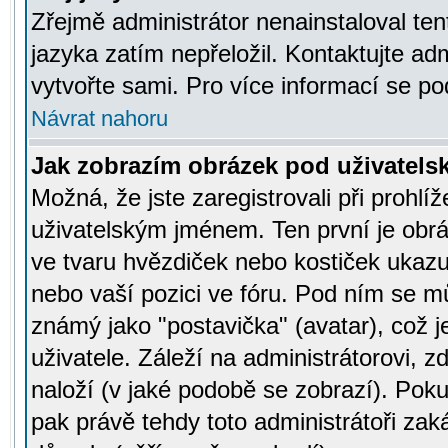
Zřejmě administrátor nenainstaloval tent
jazyka zatím nepřeložil. Kontaktujte adm
vytvořte sami. Pro více informací se po
Návrat nahoru
Jak zobrazím obrázek pod uživatel
Možná, že jste zaregistrovali při prohl
uživatelským jménem. Ten první je obrá
ve tvaru hvězdiček nebo kostiček ukazujíc
nebo vaší pozici ve fóru. Pod ním se m
známý jako "postavička" (avatar), což 
uživatele. Záleží na administrátorovi, zd
naloží (v jaké podobě se zobrazí). Pok
pak právě tehdy toto administrátoři zaká