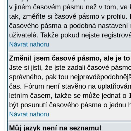
v jiném časovém pásmu než v tom, ve k
tak, změňte si časové pásmo v profilu
časového pásma a podobná nastavení m
uživatelé. Takže pokud nejste registrová
Návrat nahoru
Změnil jsem časové pásmo, ale je to 
Jste si jisti, že jste zadali časové pásm
správného, pak tou nejpravděpodobnější
čas. Fórum není stavěno na uplatňován
letním časem, takže se může jednat o 
být posunutí časového pásma o jednu ho
Návrat nahoru
Můj jazyk není na seznamu!