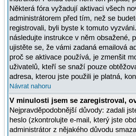
Některá fóra vyžadují aktivaci všech n
administrátorem před tím, než se budete
registrovali, byli byste k tomuto vyzván
následujte instrukce v něm obsažené, po
ujistěte se, že vámi zadaná emailová a
proč se aktivace používá, je zmenšit 
uživatelů, kteří se snaží pouze obtěžovat
adresa, kterou jste použili je platná, ko
Návrat nahoru
V minulosti jsem se zaregistroval, 
Nejpravděpodobnější důvody: zadali js
heslo (zkontrolujte e-mail, který jste obd
administrátor z nějakého důvodu smazal