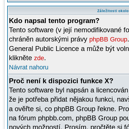
Záležitosti okol
Kdo napsal tento program?
Tento software (v její nemodifikované f
chráněn autorskými právy
phpBB Group
General Public Licence a může být voln
klikněte
.
zde
Návrat nahoru
Proč není k dispozici funkce X?
Tento software byl napsán a licencová
že je potřeba přidat nějakou funkci, nav
a ověřte si, co phpBB Group řekne. Pro
na fórum phpbb.com, phpBB Group pou
nových možností. Prosím, pročtěte si fó