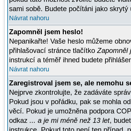
sami sobě. Budete počítáni jako skrytý 
Návrat nahoru
Zapomněl jsem heslo!
Nepanikařte! Vaše heslo můžeme obnov
přihlašovací stránce tlačítko
Zapomněl j
instrukcí a téměř ihned budete přihlášen
Návrat nahoru
Zaregistroval jsem se, ale nemohu se
Nejprve zkontrolujte, že zadáváte správ
Pokud jsou v pořádku, pak se mohla ode
věcí. Pokud je umožněna podpora COPPA a
odkaz
... a je mi méně než 13 let
, bude
instrukce. Pokud toto není ten případ, 