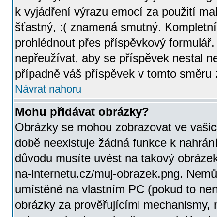
k vyjádření výrazu emocí za použití ma
šťastný, :( znamená smutný. Kompletní
prohlédnout přes příspěvkový formulář.
nepřeužívat, aby se příspěvek nestal 
případně váš příspěvek v tomto směru 
Návrat nahoru
Mohu přidávat obrázky?
Obrázky se mohou zobrazovat ve vašich
době neexistuje žádná funkce k nahrání
důvodu musíte uvést na takový obrázek
na-internetu.cz/muj-obrazek.png. Nemů
umístěné na vlastním PC (pokud to není
obrázky za prověřujícími mechanismy, 