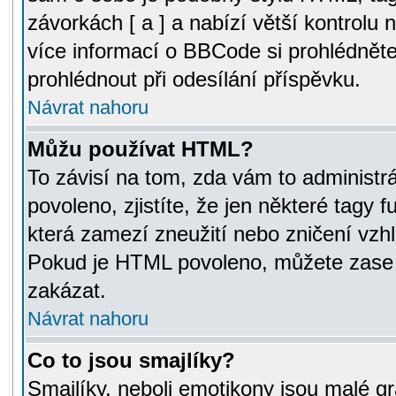
závorkách [ a ] a nabízí větší kontrolu 
více informací o BBCode si prohlédnět
prohlédnout při odesílání příspěvku.
Návrat nahoru
Můžu používat HTML?
To závisí na tom, zda vám to administr
povoleno, zjistíte, že jen některé tagy f
která zamezí zneužití nebo zničení vzh
Pokud je HTML povoleno, můžete zase p
zakázat.
Návrat nahoru
Co to jsou smajlíky?
Smajlíky, neboli emotikony jsou malé gr