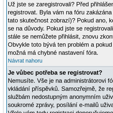
Už jste se zaregistrovali? Před přihláše
registrovat. Byla vám na fóru zakázána
tato skutečnost zobrazí)? Pokud ano, ko
se na důvody. Pokud jste se registrovali,
stále se nemůžete přihlásit, znovu zkont
Obvykle toto bývá ten problém a pokud n
možná má chybné nastavení fóra.
Návrat nahoru
Je vůbec potřeba se registrovat?
Nemusíte. Vše je na administrátorovi fó
vkládání příspěvků. Samozřejmě, že reg
službám nedostupným anonymním uživat
soukromé zprávy, posílání e-mailů uživa
Vřele vám tedy registraci doporučujeme.