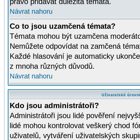
právo přidávat důležitá témata.
Návrat nahoru
Co to jsou uzamčená témata?
Témata mohou být uzamčena moderáto
Nemůžete odpovídat na zamčená témata
Každé hlasování je automaticky ukon
z mnoha různých důvodů.
Návrat nahoru
Uživatelské úrovn
Kdo jsou administrátoři?
Administrátoři jsou lidé pověření nejvyš
lidé mohou kontrolovat veškerý chod fó
uživatelů, vytváření uživatelských skup