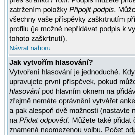
zatržením položky
Připojit podpis
. Může
všechny vaše příspěvky zaškrtnutím pří
profilu (je možné nepřidávat podpis k
tohoto zaškrtnutí).
Návrat nahoru
Jak vytvořím hlasování?
Vytvoření hlasování je jednoduché. Kdy
upravujete první příspěvek, pokud můžet
hlasování
pod hlavním oknem na přidává
zřejmě nemáte oprávnění vytvářet anket
a pak alespoň dvě možnosti (nastavte 
na
Přidat odpověď
. Můžete také přidat 
znamená neomezenou volbu. Počet odpo