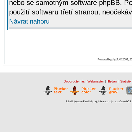
nebo se samotným software phpBB. Po
použití softwaru třetí stranou, neoček
Návrat nahoru
phpBB
Powered by
© 2001, 2
Doporučte nás
|
Webmaster
|
Hledání
|
Statistik
PalmHelp (www.PalmHelp.cz), informace nejen ze světa webOS a 