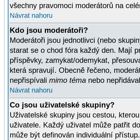
všechny pravomoci moderátorů na celé
Návrat nahoru
Kdo jsou moderátoři?
Moderátoři jsou jednotlivci (nebo skupiny
starat se o chod fóra každý den. Mají 
příspěvky, zamykat/odemykat, přesouva
která spravují. Obecně řečeno, moderáto
nepřispívali
mimo téma
nebo nepřidávali
Návrat nahoru
Co jsou uživatelské skupiny?
Uživatelské skupiny jsou cestou, ktero
uživatele. Každý uživatel může patřit d
může být definován individuální přístu