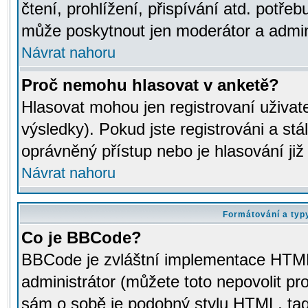
čtení, prohlížení, přispívání atd. potřeb
může poskytnout jen moderátor a adminis
Návrat nahoru
Proč nemohu hlasovat v anketě?
Hlasovat mohou jen registrovaní uživat
výsledky). Pokud jste registrováni a st
oprávněný přístup nebo je hlasování ji
Návrat nahoru
Formátování a typ
Co je BBCode?
BBCode je zvláštní implementace HTML.
administrátor (můžete toto nepovolit pr
sám o sobě je podobný stylu HTML, tag