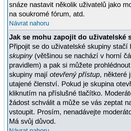
snáze nastavit několik uživatelů jako m
na soukromé fórum, atd.
Návrat nahoru
Jak se mohu zapojit do uživatelské
Připojit se do uživatelské skupiny stačí
skupiny
(většinou se nachází v horní čás
pravidlem) a pak si můžete prohlédnou
skupiny mají
otevřený přístup
, některé 
utajené členství. Pokud je skupina ote
kliknutím na příslušné tlačítko. Moderá
žádost schválit a může se vás zeptat n
vstoupit. Prosím, nenadávejte moderáto
Má svůj důvod.
Návrat nahoru