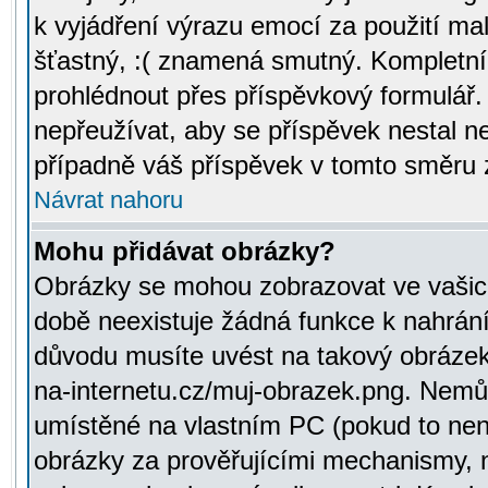
k vyjádření výrazu emocí za použití ma
šťastný, :( znamená smutný. Kompletní
prohlédnout přes příspěvkový formulář.
nepřeužívat, aby se příspěvek nestal 
případně váš příspěvek v tomto směru 
Návrat nahoru
Mohu přidávat obrázky?
Obrázky se mohou zobrazovat ve vašich
době neexistuje žádná funkce k nahrání
důvodu musíte uvést na takový obrázek
na-internetu.cz/muj-obrazek.png. Nemů
umístěné na vlastním PC (pokud to není
obrázky za prověřujícími mechanismy, 