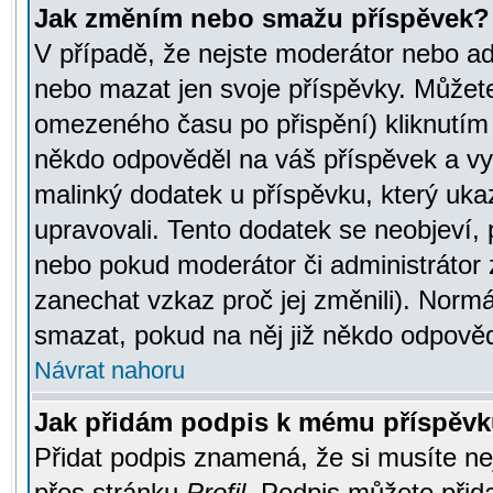
Jak změním nebo smažu příspěvek?
V případě, že nejste moderátor nebo ad
nebo mazat jen svoje příspěvky. Můžete
omezeného času po přispění) kliknutím 
někdo odpověděl na váš příspěvek a vy
malinký dodatek u příspěvku, který ukazu
upravovali. Tento dodatek se neobjeví,
nebo pokud moderátor či administrátor z
zanechat vzkaz proč jej změnili). Norm
smazat, pokud na něj již někdo odpověd
Návrat nahoru
Jak přidám podpis k mému příspěv
Přidat podpis znamená, že si musíte nej
přes stránku
Profil
. Podpis můžete přid