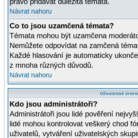
právo přidávat důležitá témata.
Návrat nahoru
Co to jsou uzamčená témata?
Témata mohou být uzamčena moderáto
Nemůžete odpovídat na zamčená témata
Každé hlasování je automaticky ukon
z mnoha různých důvodů.
Návrat nahoru
Uživatelské úrovn
Kdo jsou administrátoři?
Administrátoři jsou lidé pověření nejvyš
lidé mohou kontrolovat veškerý chod fó
uživatelů, vytváření uživatelských skup