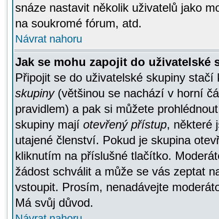
snáze nastavit několik uživatelů jako m
na soukromé fórum, atd.
Návrat nahoru
Jak se mohu zapojit do uživatelské
Připojit se do uživatelské skupiny stačí
skupiny
(většinou se nachází v horní čás
pravidlem) a pak si můžete prohlédnou
skupiny mají
otevřený přístup
, některé 
utajené členství. Pokud je skupina ote
kliknutím na příslušné tlačítko. Moderá
žádost schválit a může se vás zeptat n
vstoupit. Prosím, nenadávejte moderáto
Má svůj důvod.
Návrat nahoru