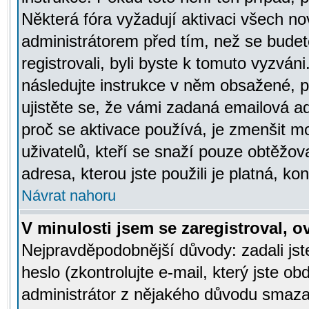
Některá fóra vyžadují aktivaci všech n
administrátorem před tím, než se budete
registrovali, byli byste k tomuto vyzván
následujte instrukce v něm obsažené, po
ujistěte se, že vámi zadaná emailová a
proč se aktivace používá, je zmenšit 
uživatelů, kteří se snaží pouze obtěžovat
adresa, kterou jste použili je platná, ko
Návrat nahoru
V minulosti jsem se zaregistroval, 
Nejpravděpodobnější důvody: zadali js
heslo (zkontrolujte e-mail, který jste obd
administrátor z nějakého důvodu smazal