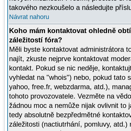
takového nezkoušelo a následujte přísl
Návrat nahoru
Koho mám kontaktovat ohledně obtí
záležitostí fóra?
Měli byste kontaktovat administrátora t
najít, zkuste nejprve kontaktovat moder
kontakt. Pokud se nic neděje, kontaktu
vyhledat na "whois") nebo, pokud tato s
yahoo, free.fr, webzdarma, atd.), mana
tohoto provozovatele. Vezměte na vě
žádnou moc a nemůže nijak ovlivnit to j
tedy absolutně bezpředmětné kontaktov
záležitosti (nactiutrhání, pomluvy, atd