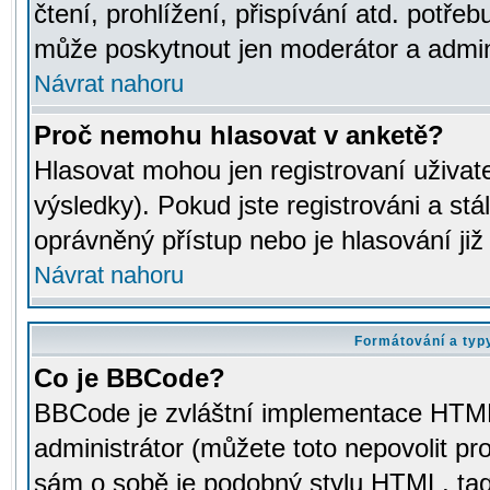
čtení, prohlížení, přispívání atd. potřeb
může poskytnout jen moderátor a adminis
Návrat nahoru
Proč nemohu hlasovat v anketě?
Hlasovat mohou jen registrovaní uživat
výsledky). Pokud jste registrováni a st
oprávněný přístup nebo je hlasování ji
Návrat nahoru
Formátování a typ
Co je BBCode?
BBCode je zvláštní implementace HTML.
administrátor (můžete toto nepovolit pr
sám o sobě je podobný stylu HTML, tag