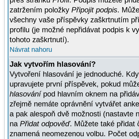
zatržením položky
Připojit podpis
. Může
všechny vaše příspěvky zaškrtnutím pří
profilu (je možné nepřidávat podpis k
tohoto zaškrtnutí).
Návrat nahoru
Jak vytvořím hlasování?
Vytvoření hlasování je jednoduché. Kdy
upravujete první příspěvek, pokud můžet
hlasování
pod hlavním oknem na přidává
zřejmě nemáte oprávnění vytvářet anket
a pak alespoň dvě možnosti (nastavte 
na
Přidat odpověď
. Můžete také přidat 
znamená neomezenou volbu. Počet odpo