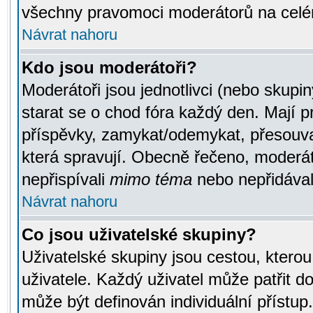
všechny pravomoci moderátorů na celé
Návrat nahoru
Kdo jsou moderátoři?
Moderátoři jsou jednotlivci (nebo skupiny
starat se o chod fóra každý den. Mají 
příspěvky, zamykat/odemykat, přesouva
která spravují. Obecně řečeno, moderáto
nepřispívali
mimo téma
nebo nepřidávali
Návrat nahoru
Co jsou uživatelské skupiny?
Uživatelské skupiny jsou cestou, ktero
uživatele. Každý uživatel může patřit d
může být definován individuální přístu