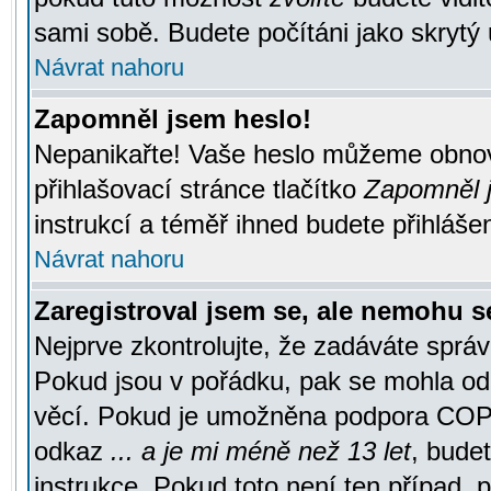
sami sobě. Budete počítáni jako skrytý 
Návrat nahoru
Zapomněl jsem heslo!
Nepanikařte! Vaše heslo můžeme obnov
přihlašovací stránce tlačítko
Zapomněl j
instrukcí a téměř ihned budete přihlášen
Návrat nahoru
Zaregistroval jsem se, ale nemohu se
Nejprve zkontrolujte, že zadáváte správ
Pokud jsou v pořádku, pak se mohla ode
věcí. Pokud je umožněna podpora COPPA a
odkaz
... a je mi méně než 13 let
, bude
instrukce. Pokud toto není ten případ, 