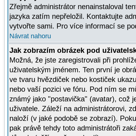
Zřejmě administrátor nenainstaloval tent
jazyka zatím nepřeložil. Kontaktujte adm
vytvořte sami. Pro více informací se po
Návrat nahoru
Jak zobrazím obrázek pod uživatel
Možná, že jste zaregistrovali při prohl
uživatelským jménem. Ten první je obrá
ve tvaru hvězdiček nebo kostiček ukazujíc
nebo vaší pozici ve fóru. Pod ním se m
známý jako "postavička" (avatar), což 
uživatele. Záleží na administrátorovi, zd
naloží (v jaké podobě se zobrazí). Pok
pak právě tehdy toto administrátoři zaká