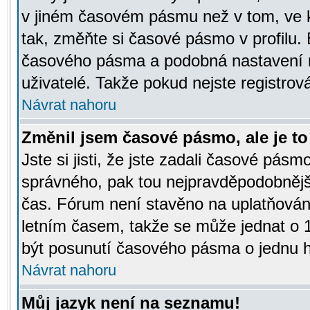
v jiném časovém pásmu než v tom, ve k
tak, změňte si časové pásmo v profilu
časového pásma a podobná nastavení m
uživatelé. Takže pokud nejste registrová
Návrat nahoru
Změnil jsem časové pásmo, ale je to 
Jste si jisti, že jste zadali časové pásm
správného, pak tou nejpravděpodobnější
čas. Fórum není stavěno na uplatňován
letním časem, takže se může jednat o 
být posunutí časového pásma o jednu ho
Návrat nahoru
Můj jazyk není na seznamu!