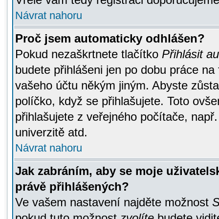
Návrat nahoru
Proč jsem automaticky odhlášen?
Pokud nezaškrtnete tlačítko
Přihlásit a
budete přihlášeni jen po dobu práce na 
vašeho účtu někým jiným. Abyste zůstali
políčko, když se přihlašujete. Toto ov
přihlašujete z veřejného počítače, např
univerzitě atd.
Návrat nahoru
Jak zabráním, aby se moje uživatel
právě přihlášených?
Ve vašem nastavení najděte možnost
S
pokud tuto možnost
zvolíte
budete vidit