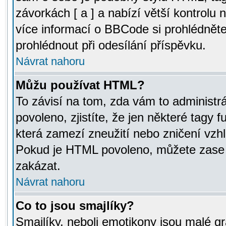
závorkách [ a ] a nabízí větší kontrolu 
více informací o BBCode si prohlédnět
prohlédnout při odesílání příspěvku.
Návrat nahoru
Můžu používat HTML?
To závisí na tom, zda vám to administr
povoleno, zjistíte, že jen některé tagy f
která zamezí zneužití nebo zničení vzh
Pokud je HTML povoleno, můžete zase p
zakázat.
Návrat nahoru
Co to jsou smajlíky?
Smajlíky, neboli emotikony jsou malé gr