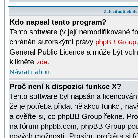
Záležitosti okol
Kdo napsal tento program?
Tento software (v její nemodifikované f
chráněn autorskými právy
phpBB Group
General Public Licence a může být voln
klikněte
.
zde
Návrat nahoru
Proč není k dispozici funkce X?
Tento software byl napsán a licencová
že je potřeba přidat nějakou funkci, nav
a ověřte si, co phpBB Group řekne. Pro
na fórum phpbb.com, phpBB Group pou
nových možností. Prosím, pročtěte si fó