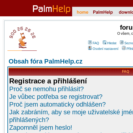
for
O všem, 
FAQ
Hledat
Sezna
Osobní nastavení
Přih
Obsah fóra PalmHelp.cz
FAQ
Registrace a přihlášení
Proč se nemohu přihlásit?
Je vůbec potřeba se registrovat?
Proč jsem automaticky odhlášen?
Jak zabráním, aby se moje uživatelské jmé
přihlášených?
Zapomněl jsem heslo!