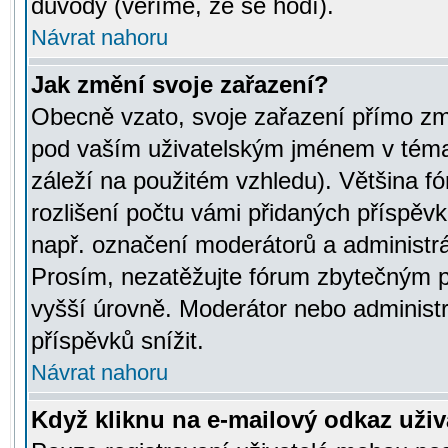
důvody (věříme, že se hodí).
Návrat nahoru
Jak změní svoje zařazení?
Obecně vzato, svoje zařazení přímo zm
pod vaším uživatelským jménem v témat
záleží na použitém vzhledu). Většina fó
rozlišení počtu vámi přidaných příspěvků 
např. označení moderátorů a administrá
Prosím, nezatěžujte fórum zbytečným př
vyšší úrovně. Moderátor nebo administ
příspěvků snížit.
Návrat nahoru
Když kliknu na e-mailový odkaz uživa