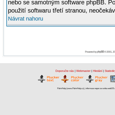
nebo se samotným software phpBB. Po
použití softwaru třetí stranou, neoček
Návrat nahoru
phpBB
Powered by
© 2001, 2
Doporučte nás
|
Webmaster
|
Hledání
|
Statistik
PalmHelp (www.PalmHelp.cz), informace nejen ze světa webOS a 