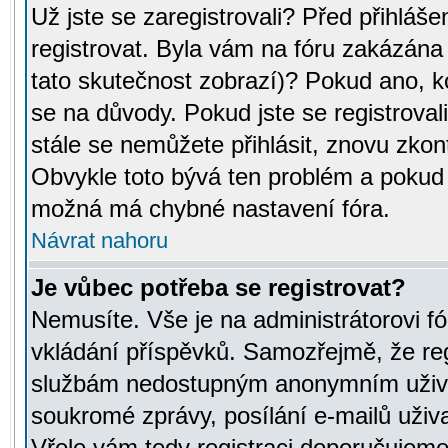
Už jste se zaregistrovali? Před přihláše
registrovat. Byla vám na fóru zakázána
tato skutečnost zobrazí)? Pokud ano, ko
se na důvody. Pokud jste se registrovali,
stále se nemůžete přihlásit, znovu zkont
Obvykle toto bývá ten problém a pokud n
možná má chybné nastavení fóra.
Návrat nahoru
Je vůbec potřeba se registrovat?
Nemusíte. Vše je na administrátorovi fó
vkládání příspěvků. Samozřejmě, že reg
službám nedostupným anonymním uživat
soukromé zprávy, posílání e-mailů uživa
Vřele vám tedy registraci doporučujeme.