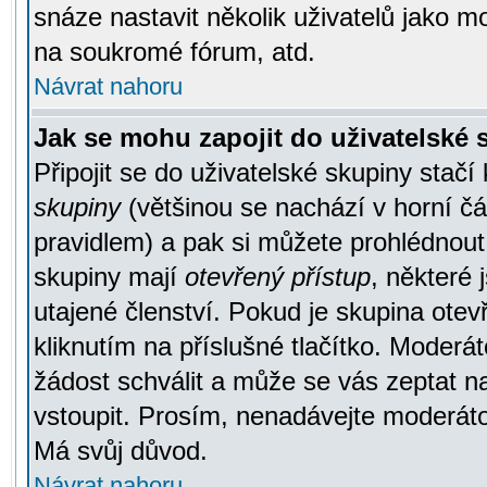
snáze nastavit několik uživatelů jako m
na soukromé fórum, atd.
Návrat nahoru
Jak se mohu zapojit do uživatelské
Připojit se do uživatelské skupiny stačí
skupiny
(většinou se nachází v horní čás
pravidlem) a pak si můžete prohlédnou
skupiny mají
otevřený přístup
, některé 
utajené členství. Pokud je skupina ote
kliknutím na příslušné tlačítko. Moderá
žádost schválit a může se vás zeptat n
vstoupit. Prosím, nenadávejte moderáto
Má svůj důvod.
Návrat nahoru