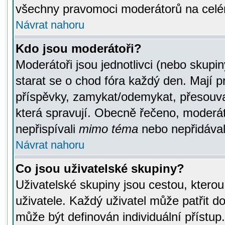
všechny pravomoci moderátorů na celé
Návrat nahoru
Kdo jsou moderátoři?
Moderátoři jsou jednotlivci (nebo skupiny
starat se o chod fóra každý den. Mají 
příspěvky, zamykat/odemykat, přesouva
která spravují. Obecně řečeno, moderáto
nepřispívali
mimo téma
nebo nepřidávali
Návrat nahoru
Co jsou uživatelské skupiny?
Uživatelské skupiny jsou cestou, ktero
uživatele. Každý uživatel může patřit d
může být definován individuální přístu