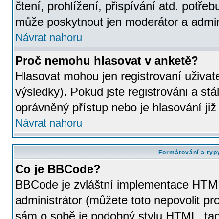
čtení, prohlížení, přispívání atd. potřeb
může poskytnout jen moderátor a adminis
Návrat nahoru
Proč nemohu hlasovat v anketě?
Hlasovat mohou jen registrovaní uživat
výsledky). Pokud jste registrováni a st
oprávněný přístup nebo je hlasování ji
Návrat nahoru
Formátování a typ
Co je BBCode?
BBCode je zvláštní implementace HTML.
administrátor (můžete toto nepovolit pr
sám o sobě je podobný stylu HTML, tag