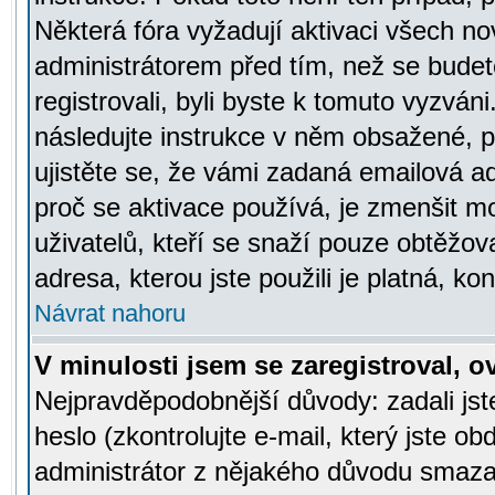
Některá fóra vyžadují aktivaci všech n
administrátorem před tím, než se budete
registrovali, byli byste k tomuto vyzván
následujte instrukce v něm obsažené, po
ujistěte se, že vámi zadaná emailová a
proč se aktivace používá, je zmenšit 
uživatelů, kteří se snaží pouze obtěžovat
adresa, kterou jste použili je platná, ko
Návrat nahoru
V minulosti jsem se zaregistroval, 
Nejpravděpodobnější důvody: zadali js
heslo (zkontrolujte e-mail, který jste obd
administrátor z nějakého důvodu smazal