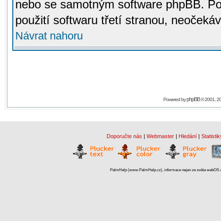
nebo se samotným software phpBB. Po
použití softwaru třetí stranou, neoček
Návrat nahoru
phpBB
Powered by
© 2001, 2
Doporučte nás
|
Webmaster
|
Hledání
|
Statistik
PalmHelp (www.PalmHelp.cz), informace nejen ze světa webOS a 