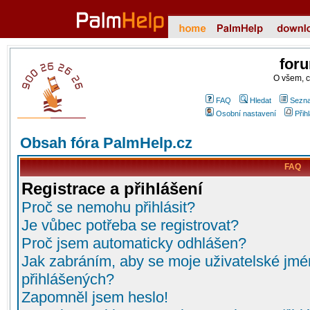
for
O všem, 
FAQ
Hledat
Sezna
Osobní nastavení
Přih
Obsah fóra PalmHelp.cz
FAQ
Registrace a přihlášení
Proč se nemohu přihlásit?
Je vůbec potřeba se registrovat?
Proč jsem automaticky odhlášen?
Jak zabráním, aby se moje uživatelské jmé
přihlášených?
Zapomněl jsem heslo!