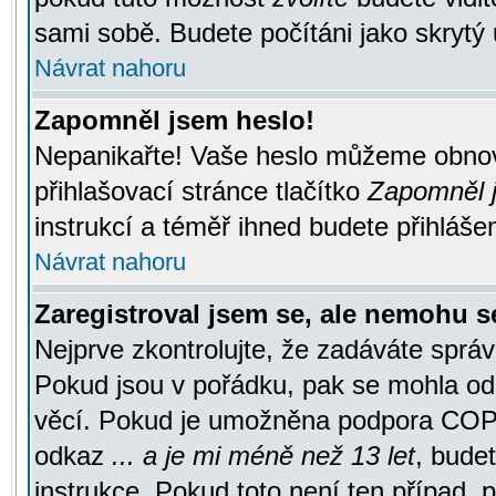
sami sobě. Budete počítáni jako skrytý 
Návrat nahoru
Zapomněl jsem heslo!
Nepanikařte! Vaše heslo můžeme obnov
přihlašovací stránce tlačítko
Zapomněl j
instrukcí a téměř ihned budete přihlášen
Návrat nahoru
Zaregistroval jsem se, ale nemohu se
Nejprve zkontrolujte, že zadáváte správ
Pokud jsou v pořádku, pak se mohla ode
věcí. Pokud je umožněna podpora COPPA a
odkaz
... a je mi méně než 13 let
, bude
instrukce. Pokud toto není ten případ, 