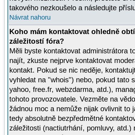
takového nezkoušelo a následujte přísl
Návrat nahoru
Koho mám kontaktovat ohledně obtí
záležitostí fóra?
Měli byste kontaktovat administrátora t
najít, zkuste nejprve kontaktovat moder
kontakt. Pokud se nic neděje, kontaktu
vyhledat na "whois") nebo, pokud tato s
yahoo, free.fr, webzdarma, atd.), mana
tohoto provozovatele. Vezměte na vě
žádnou moc a nemůže nijak ovlivnit to j
tedy absolutně bezpředmětné kontaktov
záležitosti (nactiutrhání, pomluvy, atd