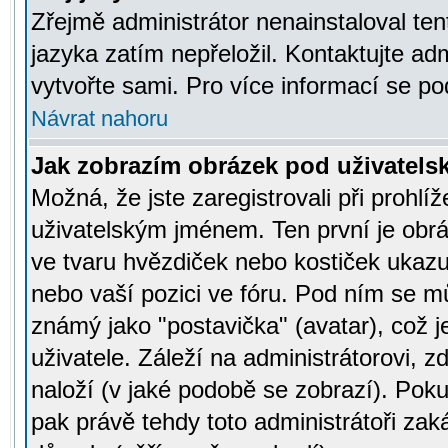
Zřejmě administrátor nenainstaloval tent
jazyka zatím nepřeložil. Kontaktujte adm
vytvořte sami. Pro více informací se po
Návrat nahoru
Jak zobrazím obrázek pod uživatel
Možná, že jste zaregistrovali při prohl
uživatelským jménem. Ten první je obrá
ve tvaru hvězdiček nebo kostiček ukazujíc
nebo vaší pozici ve fóru. Pod ním se m
známý jako "postavička" (avatar), což 
uživatele. Záleží na administrátorovi, zd
naloží (v jaké podobě se zobrazí). Pok
pak právě tehdy toto administrátoři zaká