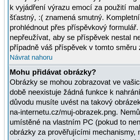
k vyjádření výrazu emocí za použití ma
šťastný, :( znamená smutný. Kompletní
prohlédnout přes příspěvkový formulář.
nepřeužívat, aby se příspěvek nestal 
případně váš příspěvek v tomto směru 
Návrat nahoru
Mohu přidávat obrázky?
Obrázky se mohou zobrazovat ve vašich
době neexistuje žádná funkce k nahrání
důvodu musíte uvést na takový obrázek
na-internetu.cz/muj-obrazek.png. Nemů
umístěné na vlastním PC (pokud to není
obrázky za prověřujícími mechanismy, 