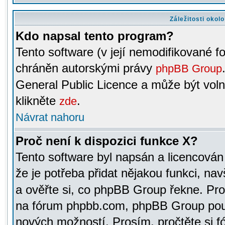
Záležitosti okol
Kdo napsal tento program?
Tento software (v její nemodifikované f
chráněn autorskými právy
phpBB Group
General Public Licence a může být voln
klikněte
.
zde
Návrat nahoru
Proč není k dispozici funkce X?
Tento software byl napsán a licencová
že je potřeba přidat nějakou funkci, nav
a ověřte si, co phpBB Group řekne. Pro
na fórum phpbb.com, phpBB Group pou
nových možností. Prosím, pročtěte si fó