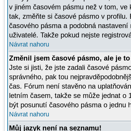
v jiném časovém pásmu než v tom, ve k
tak, změňte si časové pásmo v profilu
časového pásma a podobná nastavení m
uživatelé. Takže pokud nejste registrová
Návrat nahoru
Změnil jsem časové pásmo, ale je to 
Jste si jisti, že jste zadali časové pásm
správného, pak tou nejpravděpodobnější
čas. Fórum není stavěno na uplatňován
letním časem, takže se může jednat o 
být posunutí časového pásma o jednu ho
Návrat nahoru
Můj jazyk není na seznamu!