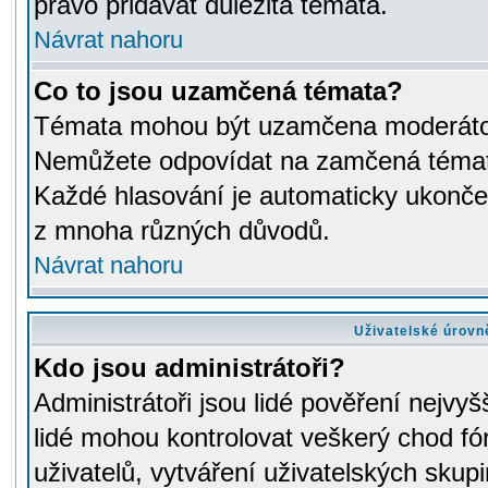
právo přidávat důležitá témata.
Návrat nahoru
Co to jsou uzamčená témata?
Témata mohou být uzamčena moderáto
Nemůžete odpovídat na zamčená témata
Každé hlasování je automaticky ukon
z mnoha různých důvodů.
Návrat nahoru
Uživatelské úrovn
Kdo jsou administrátoři?
Administrátoři jsou lidé pověření nejvyš
lidé mohou kontrolovat veškerý chod fó
uživatelů, vytváření uživatelských skup