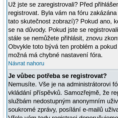
Už jste se zaregistrovali? Před přihláše
registrovat. Byla vám na fóru zakázána
tato skutečnost zobrazí)? Pokud ano, ko
se na důvody. Pokud jste se registrovali,
stále se nemůžete přihlásit, znovu zkont
Obvykle toto bývá ten problém a pokud n
možná má chybné nastavení fóra.
Návrat nahoru
Je vůbec potřeba se registrovat?
Nemusíte. Vše je na administrátorovi fó
vkládání příspěvků. Samozřejmě, že reg
službám nedostupným anonymním uživat
soukromé zprávy, posílání e-mailů uživa
Vřele vám tedy registraci doporučujeme.