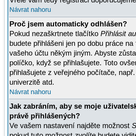
Návrat nahoru
Proč jsem automaticky odhlášen?
Pokud nezaškrtnete tlačítko
Přihlásit a
budete přihlášeni jen po dobu práce na 
vašeho účtu někým jiným. Abyste zůstali
políčko, když se přihlašujete. Toto ov
přihlašujete z veřejného počítače, např
univerzitě atd.
Návrat nahoru
Jak zabráním, aby se moje uživatel
právě přihlášených?
Ve vašem nastavení najděte možnost
S
pokud tuto možnost
zvolíte
budete vidit