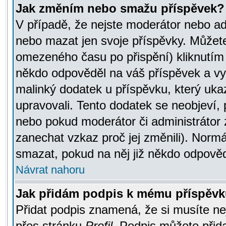
Jak změním nebo smažu příspěvek?
V případě, že nejste moderátor nebo ad
nebo mazat jen svoje příspěvky. Můžete
omezeného času po přispění) kliknutím 
někdo odpověděl na váš příspěvek a vy
malinký dodatek u příspěvku, který ukazu
upravovali. Tento dodatek se neobjeví,
nebo pokud moderátor či administrátor z
zanechat vzkaz proč jej změnili). Norm
smazat, pokud na něj již někdo odpověd
Návrat nahoru
Jak přidám podpis k mému příspěv
Přidat podpis znamená, že si musíte nej
přes stránku
Profil
. Podpis můžete přid