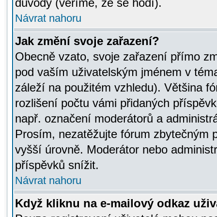
důvody (věříme, že se hodí).
Návrat nahoru
Jak změní svoje zařazení?
Obecně vzato, svoje zařazení přímo zm
pod vaším uživatelským jménem v témat
záleží na použitém vzhledu). Většina fó
rozlišení počtu vámi přidaných příspěvků 
např. označení moderátorů a administrá
Prosím, nezatěžujte fórum zbytečným př
vyšší úrovně. Moderátor nebo administ
příspěvků snížit.
Návrat nahoru
Když kliknu na e-mailový odkaz uživa