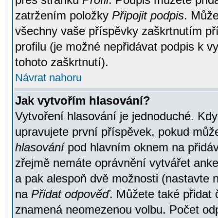
zatržením položky
Připojit podpis
. Může
všechny vaše příspěvky zaškrtnutím pří
profilu (je možné nepřidávat podpis k
tohoto zaškrtnutí).
Návrat nahoru
Jak vytvořím hlasování?
Vytvoření hlasování je jednoduché. Kdy
upravujete první příspěvek, pokud můžet
hlasování
pod hlavním oknem na přidává
zřejmě nemáte oprávnění vytvářet anket
a pak alespoň dvě možnosti (nastavte 
na
Přidat odpověď
. Můžete také přidat 
znamená neomezenou volbu. Počet odpo