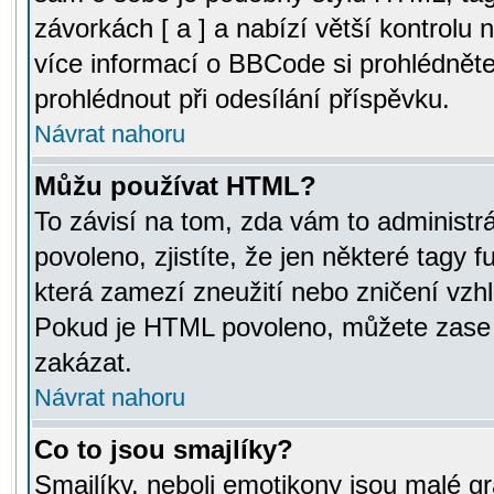
závorkách [ a ] a nabízí větší kontrolu 
více informací o BBCode si prohlédnět
prohlédnout při odesílání příspěvku.
Návrat nahoru
Můžu používat HTML?
To závisí na tom, zda vám to administr
povoleno, zjistíte, že jen některé tagy f
která zamezí zneužití nebo zničení vzh
Pokud je HTML povoleno, můžete zase p
zakázat.
Návrat nahoru
Co to jsou smajlíky?
Smajlíky, neboli emotikony jsou malé gr