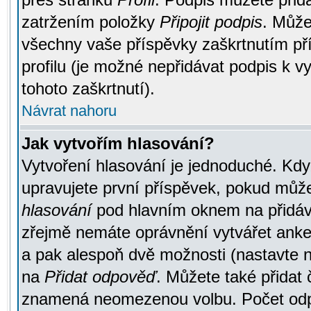
zatržením položky
Připojit podpis
. Může
všechny vaše příspěvky zaškrtnutím pří
profilu (je možné nepřidávat podpis k
tohoto zaškrtnutí).
Návrat nahoru
Jak vytvořím hlasování?
Vytvoření hlasování je jednoduché. Kdy
upravujete první příspěvek, pokud můžet
hlasování
pod hlavním oknem na přidává
zřejmě nemáte oprávnění vytvářet anket
a pak alespoň dvě možnosti (nastavte 
na
Přidat odpověď
. Můžete také přidat 
znamená neomezenou volbu. Počet odpo