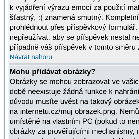
k vyjádření výrazu emocí za použití ma
šťastný, :( znamená smutný. Kompletní
prohlédnout přes příspěvkový formulář.
nepřeužívat, aby se příspěvek nestal 
případně váš příspěvek v tomto směru 
Návrat nahoru
Mohu přidávat obrázky?
Obrázky se mohou zobrazovat ve vašich
době neexistuje žádná funkce k nahrání
důvodu musíte uvést na takový obrázek
na-internetu.cz/muj-obrazek.png. Nemů
umístěné na vlastním PC (pokud to není
obrázky za prověřujícími mechanismy, 