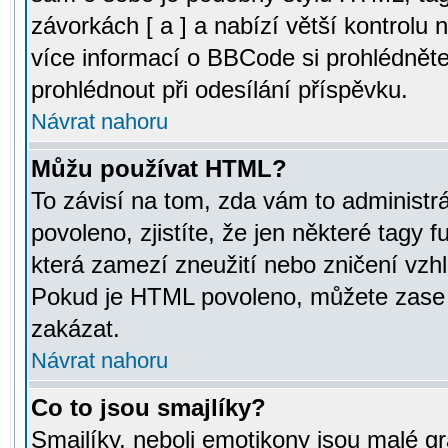
závorkách [ a ] a nabízí větší kontrolu 
více informací o BBCode si prohlédnět
prohlédnout při odesílání příspěvku.
Návrat nahoru
Můžu používat HTML?
To závisí na tom, zda vám to administr
povoleno, zjistíte, že jen některé tagy f
která zamezí zneužití nebo zničení vzh
Pokud je HTML povoleno, můžete zase p
zakázat.
Návrat nahoru
Co to jsou smajlíky?
Smajlíky, neboli emotikony jsou malé gr