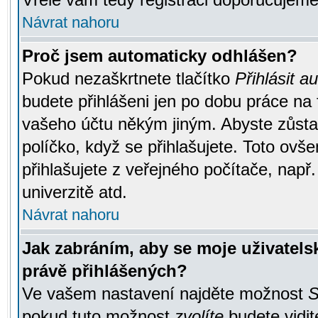
Návrat nahoru
Proč jsem automaticky odhlášen?
Pokud nezaškrtnete tlačítko
Přihlásit a
budete přihlášeni jen po dobu práce na 
vašeho účtu někým jiným. Abyste zůstali
políčko, když se přihlašujete. Toto ov
přihlašujete z veřejného počítače, např
univerzitě atd.
Návrat nahoru
Jak zabráním, aby se moje uživatel
právě přihlášených?
Ve vašem nastavení najděte možnost
S
pokud tuto možnost
zvolíte
budete vidit