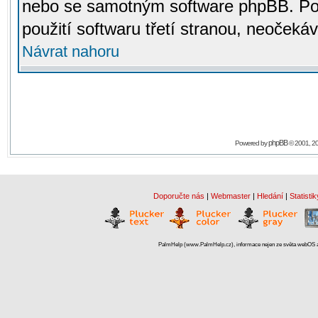
nebo se samotným software phpBB. Po
použití softwaru třetí stranou, neoček
Návrat nahoru
phpBB
Powered by
© 2001, 2
Doporučte nás
|
Webmaster
|
Hledání
|
Statistik
PalmHelp (www.PalmHelp.cz), informace nejen ze světa webOS a 