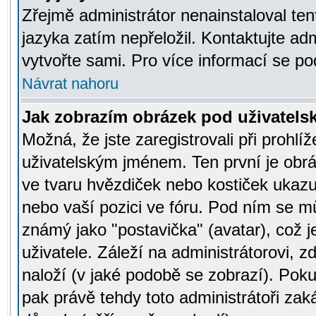
Zřejmě administrátor nenainstaloval tent
jazyka zatím nepřeložil. Kontaktujte adm
vytvořte sami. Pro více informací se po
Návrat nahoru
Jak zobrazím obrázek pod uživatel
Možná, že jste zaregistrovali při prohl
uživatelským jménem. Ten první je obrá
ve tvaru hvězdiček nebo kostiček ukazujíc
nebo vaší pozici ve fóru. Pod ním se m
známý jako "postavička" (avatar), což 
uživatele. Záleží na administrátorovi, zd
naloží (v jaké podobě se zobrazí). Pok
pak právě tehdy toto administrátoři zaká