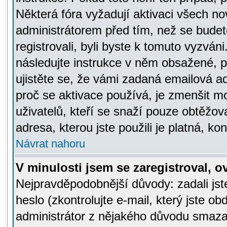
Některá fóra vyžadují aktivaci všech n
administrátorem před tím, než se budete
registrovali, byli byste k tomuto vyzván
následujte instrukce v něm obsažené, po
ujistěte se, že vámi zadaná emailová a
proč se aktivace používá, je zmenšit 
uživatelů, kteří se snaží pouze obtěžovat
adresa, kterou jste použili je platná, ko
Návrat nahoru
V minulosti jsem se zaregistroval, 
Nejpravděpodobnější důvody: zadali js
heslo (zkontrolujte e-mail, který jste obd
administrátor z nějakého důvodu smazal