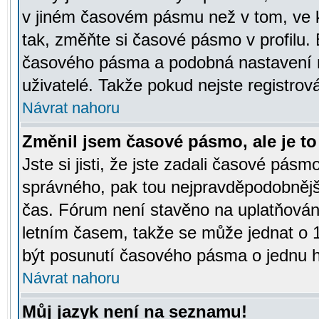
v jiném časovém pásmu než v tom, ve k
tak, změňte si časové pásmo v profilu
časového pásma a podobná nastavení m
uživatelé. Takže pokud nejste registrová
Návrat nahoru
Změnil jsem časové pásmo, ale je to 
Jste si jisti, že jste zadali časové pásm
správného, pak tou nejpravděpodobnější
čas. Fórum není stavěno na uplatňován
letním časem, takže se může jednat o 
být posunutí časového pásma o jednu ho
Návrat nahoru
Můj jazyk není na seznamu!