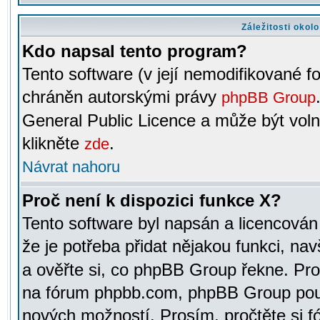
Záležitosti okol
Kdo napsal tento program?
Tento software (v její nemodifikované f
chráněn autorskými právy
phpBB Group
General Public Licence a může být voln
klikněte
.
zde
Návrat nahoru
Proč není k dispozici funkce X?
Tento software byl napsán a licencová
že je potřeba přidat nějakou funkci, nav
a ověřte si, co phpBB Group řekne. Pro
na fórum phpbb.com, phpBB Group pou
nových možností. Prosím, pročtěte si fó