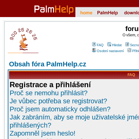
for
O všem, 
FAQ
Hledat
Sezna
Osobní nastavení
Přih
Obsah fóra PalmHelp.cz
FAQ
Registrace a přihlášení
Proč se nemohu přihlásit?
Je vůbec potřeba se registrovat?
Proč jsem automaticky odhlášen?
Jak zabráním, aby se moje uživatelské jmé
přihlášených?
Zapomněl jsem heslo!