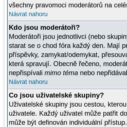
všechny pravomoci moderátorů na celé
Návrat nahoru
Kdo jsou moderátoři?
Moderátoři jsou jednotlivci (nebo skupiny
starat se o chod fóra každý den. Mají 
příspěvky, zamykat/odemykat, přesouva
která spravují. Obecně řečeno, moderáto
nepřispívali
mimo téma
nebo nepřidávali
Návrat nahoru
Co jsou uživatelské skupiny?
Uživatelské skupiny jsou cestou, ktero
uživatele. Každý uživatel může patřit d
může být definován individuální přístu