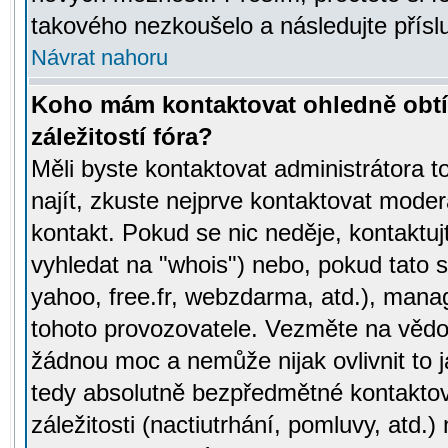
takového nezkoušelo a následujte přísl
Návrat nahoru
Koho mám kontaktovat ohledně obtí
záležitostí fóra?
Měli byste kontaktovat administrátora t
najít, zkuste nejprve kontaktovat moder
kontakt. Pokud se nic neděje, kontaktu
vyhledat na "whois") nebo, pokud tato s
yahoo, free.fr, webzdarma, atd.), mana
tohoto provozovatele. Vezměte na vě
žádnou moc a nemůže nijak ovlivnit to j
tedy absolutně bezpředmětné kontaktov
záležitosti (nactiutrhání, pomluvy, atd