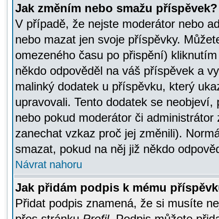
Jak změním nebo smažu příspěvek?
V případě, že nejste moderátor nebo ad
nebo mazat jen svoje příspěvky. Můžete
omezeného času po přispění) kliknutím 
někdo odpověděl na váš příspěvek a vy
malinký dodatek u příspěvku, který ukazu
upravovali. Tento dodatek se neobjeví,
nebo pokud moderátor či administrátor z
zanechat vzkaz proč jej změnili). Norm
smazat, pokud na něj již někdo odpověd
Návrat nahoru
Jak přidám podpis k mému příspěv
Přidat podpis znamená, že si musíte nej
přes stránku
Profil
. Podpis můžete přid