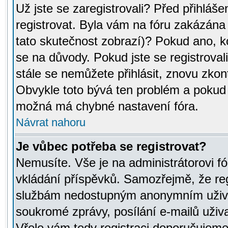
Už jste se zaregistrovali? Před přihláše
registrovat. Byla vám na fóru zakázána
tato skutečnost zobrazí)? Pokud ano, ko
se na důvody. Pokud jste se registrovali,
stále se nemůžete přihlásit, znovu zkont
Obvykle toto bývá ten problém a pokud n
možná má chybné nastavení fóra.
Návrat nahoru
Je vůbec potřeba se registrovat?
Nemusíte. Vše je na administrátorovi fó
vkládání příspěvků. Samozřejmě, že reg
službám nedostupným anonymním uživat
soukromé zprávy, posílání e-mailů uživa
Vřele vám tedy registraci doporučujeme.