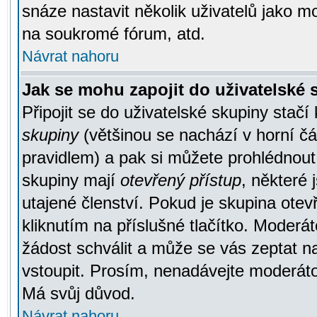
snáze nastavit několik uživatelů jako m
na soukromé fórum, atd.
Návrat nahoru
Jak se mohu zapojit do uživatelské
Připojit se do uživatelské skupiny stačí
skupiny
(většinou se nachází v horní čás
pravidlem) a pak si můžete prohlédnou
skupiny mají
otevřený přístup
, některé 
utajené členství. Pokud je skupina ote
kliknutím na příslušné tlačítko. Moderá
žádost schválit a může se vás zeptat n
vstoupit. Prosím, nenadávejte moderáto
Má svůj důvod.
Návrat nahoru