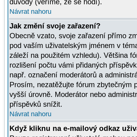
důvody (věříme, že se hodí).
Návrat nahoru
Jak změní svoje zařazení?
Obecně vzato, svoje zařazení přímo zm
pod vaším uživatelským jménem v témat
záleží na použitém vzhledu). Většina fó
rozlišení počtu vámi přidaných příspěvků 
např. označení moderátorů a administrá
Prosím, nezatěžujte fórum zbytečným př
vyšší úrovně. Moderátor nebo administ
příspěvků snížit.
Návrat nahoru
Když kliknu na e-mailový odkaz uživa