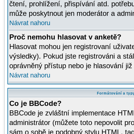
čtení, prohlížení, přispívání atd. potřeb
může poskytnout jen moderátor a adminis
Návrat nahoru
Proč nemohu hlasovat v anketě?
Hlasovat mohou jen registrovaní uživat
výsledky). Pokud jste registrováni a st
oprávněný přístup nebo je hlasování ji
Návrat nahoru
Formátování a typ
Co je BBCode?
BBCode je zvláštní implementace HTML.
administrátor (můžete toto nepovolit pr
sám o sobě je podobný stylu HTML, tag