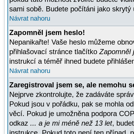
sami sobě. Budete počítáni jako skrytý 
Návrat nahoru
Zapomněl jsem heslo!
Nepanikařte! Vaše heslo můžeme obnov
přihlašovací stránce tlačítko
Zapomněl j
instrukcí a téměř ihned budete přihlášen
Návrat nahoru
Zaregistroval jsem se, ale nemohu se
Nejprve zkontrolujte, že zadáváte správ
Pokud jsou v pořádku, pak se mohla ode
věcí. Pokud je umožněna podpora COPPA a
odkaz
... a je mi méně než 13 let
, bude
instrukce. Pokud toto není ten případ, 