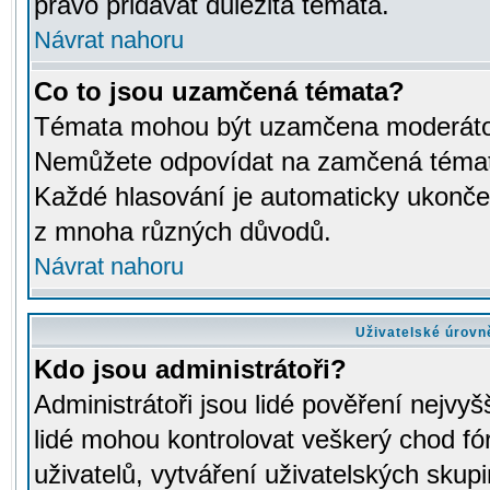
právo přidávat důležitá témata.
Návrat nahoru
Co to jsou uzamčená témata?
Témata mohou být uzamčena moderáto
Nemůžete odpovídat na zamčená témata
Každé hlasování je automaticky ukon
z mnoha různých důvodů.
Návrat nahoru
Uživatelské úrovn
Kdo jsou administrátoři?
Administrátoři jsou lidé pověření nejvyš
lidé mohou kontrolovat veškerý chod fó
uživatelů, vytváření uživatelských skup