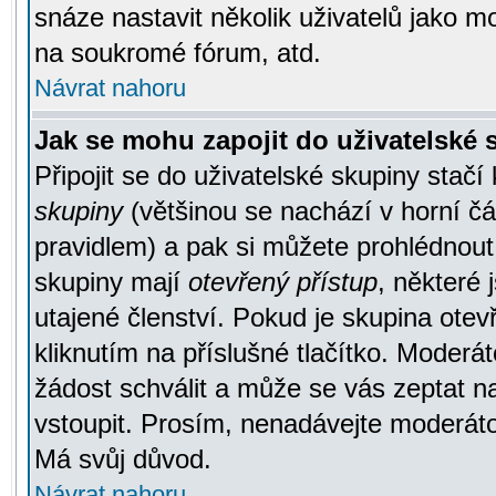
snáze nastavit několik uživatelů jako m
na soukromé fórum, atd.
Návrat nahoru
Jak se mohu zapojit do uživatelské
Připojit se do uživatelské skupiny stačí
skupiny
(většinou se nachází v horní čás
pravidlem) a pak si můžete prohlédnou
skupiny mají
otevřený přístup
, některé 
utajené členství. Pokud je skupina ote
kliknutím na příslušné tlačítko. Moderá
žádost schválit a může se vás zeptat n
vstoupit. Prosím, nenadávejte moderáto
Má svůj důvod.
Návrat nahoru