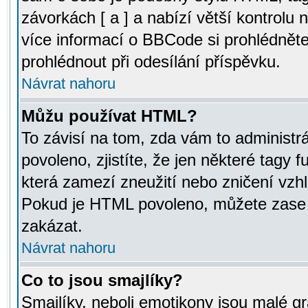
závorkách [ a ] a nabízí větší kontrolu 
více informací o BBCode si prohlédnět
prohlédnout při odesílání příspěvku.
Návrat nahoru
Můžu používat HTML?
To závisí na tom, zda vám to administr
povoleno, zjistíte, že jen některé tagy f
která zamezí zneužití nebo zničení vzh
Pokud je HTML povoleno, můžete zase p
zakázat.
Návrat nahoru
Co to jsou smajlíky?
Smajlíky, neboli emotikony jsou malé gr