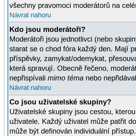
všechny pravomoci moderátorů na celé
Návrat nahoru
Kdo jsou moderátoři?
Moderátoři jsou jednotlivci (nebo skupiny
starat se o chod fóra každý den. Mají 
příspěvky, zamykat/odemykat, přesouva
která spravují. Obecně řečeno, moderáto
nepřispívali
mimo téma
nebo nepřidávali
Návrat nahoru
Co jsou uživatelské skupiny?
Uživatelské skupiny jsou cestou, ktero
uživatele. Každý uživatel může patřit d
může být definován individuální přístu