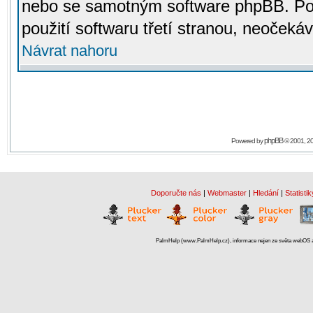
nebo se samotným software phpBB. Po
použití softwaru třetí stranou, neoček
Návrat nahoru
phpBB
Powered by
© 2001, 2
Doporučte nás
|
Webmaster
|
Hledání
|
Statistik
PalmHelp (www.PalmHelp.cz), informace nejen ze světa webOS a 