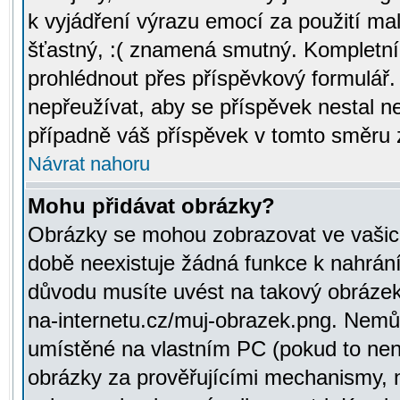
k vyjádření výrazu emocí za použití ma
šťastný, :( znamená smutný. Kompletní
prohlédnout přes příspěvkový formulář.
nepřeužívat, aby se příspěvek nestal 
případně váš příspěvek v tomto směru 
Návrat nahoru
Mohu přidávat obrázky?
Obrázky se mohou zobrazovat ve vašich
době neexistuje žádná funkce k nahrání
důvodu musíte uvést na takový obrázek
na-internetu.cz/muj-obrazek.png. Nemů
umístěné na vlastním PC (pokud to není
obrázky za prověřujícími mechanismy, 