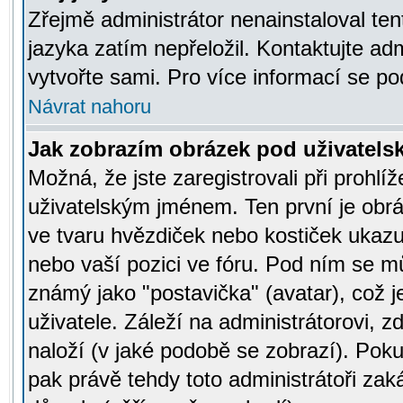
Zřejmě administrátor nenainstaloval tent
jazyka zatím nepřeložil. Kontaktujte adm
vytvořte sami. Pro více informací se po
Návrat nahoru
Jak zobrazím obrázek pod uživatel
Možná, že jste zaregistrovali při prohl
uživatelským jménem. Ten první je obrá
ve tvaru hvězdiček nebo kostiček ukazujíc
nebo vaší pozici ve fóru. Pod ním se m
známý jako "postavička" (avatar), což 
uživatele. Záleží na administrátorovi, zd
naloží (v jaké podobě se zobrazí). Pok
pak právě tehdy toto administrátoři zaká