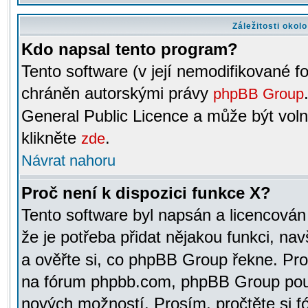
Záležitosti okol
Kdo napsal tento program?
Tento software (v její nemodifikované f
chráněn autorskými právy
phpBB Group
General Public Licence a může být voln
klikněte
.
zde
Návrat nahoru
Proč není k dispozici funkce X?
Tento software byl napsán a licencová
že je potřeba přidat nějakou funkci, nav
a ověřte si, co phpBB Group řekne. Pro
na fórum phpbb.com, phpBB Group pou
nových možností. Prosím, pročtěte si fó