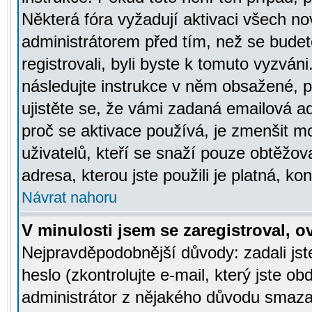
Některá fóra vyžadují aktivaci všech n
administrátorem před tím, než se budete
registrovali, byli byste k tomuto vyzván
následujte instrukce v něm obsažené, po
ujistěte se, že vámi zadaná emailová a
proč se aktivace používá, je zmenšit 
uživatelů, kteří se snaží pouze obtěžovat
adresa, kterou jste použili je platná, ko
Návrat nahoru
V minulosti jsem se zaregistroval, 
Nejpravděpodobnější důvody: zadali js
heslo (zkontrolujte e-mail, který jste obd
administrátor z nějakého důvodu smazal