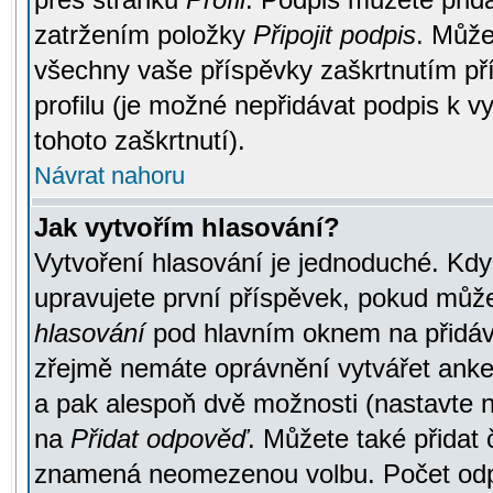
zatržením položky
Připojit podpis
. Může
všechny vaše příspěvky zaškrtnutím pří
profilu (je možné nepřidávat podpis k
tohoto zaškrtnutí).
Návrat nahoru
Jak vytvořím hlasování?
Vytvoření hlasování je jednoduché. Kdy
upravujete první příspěvek, pokud můžet
hlasování
pod hlavním oknem na přidává
zřejmě nemáte oprávnění vytvářet anket
a pak alespoň dvě možnosti (nastavte 
na
Přidat odpověď
. Můžete také přidat 
znamená neomezenou volbu. Počet odpo