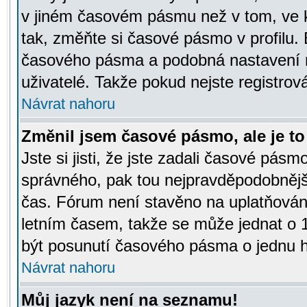
v jiném časovém pásmu než v tom, ve k
tak, změňte si časové pásmo v profilu
časového pásma a podobná nastavení m
uživatelé. Takže pokud nejste registrová
Návrat nahoru
Změnil jsem časové pásmo, ale je to 
Jste si jisti, že jste zadali časové pásm
správného, pak tou nejpravděpodobnější
čas. Fórum není stavěno na uplatňován
letním časem, takže se může jednat o 
být posunutí časového pásma o jednu ho
Návrat nahoru
Můj jazyk není na seznamu!