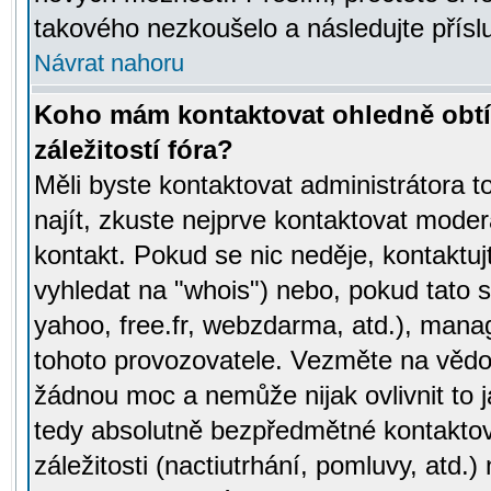
takového nezkoušelo a následujte přísl
Návrat nahoru
Koho mám kontaktovat ohledně obtí
záležitostí fóra?
Měli byste kontaktovat administrátora t
najít, zkuste nejprve kontaktovat moder
kontakt. Pokud se nic neděje, kontaktu
vyhledat na "whois") nebo, pokud tato s
yahoo, free.fr, webzdarma, atd.), mana
tohoto provozovatele. Vezměte na vě
žádnou moc a nemůže nijak ovlivnit to j
tedy absolutně bezpředmětné kontaktov
záležitosti (nactiutrhání, pomluvy, atd