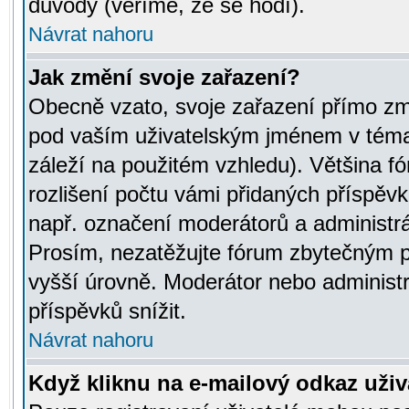
důvody (věříme, že se hodí).
Návrat nahoru
Jak změní svoje zařazení?
Obecně vzato, svoje zařazení přímo zm
pod vaším uživatelským jménem v témat
záleží na použitém vzhledu). Většina fó
rozlišení počtu vámi přidaných příspěvků 
např. označení moderátorů a administrá
Prosím, nezatěžujte fórum zbytečným př
vyšší úrovně. Moderátor nebo administ
příspěvků snížit.
Návrat nahoru
Když kliknu na e-mailový odkaz uživa