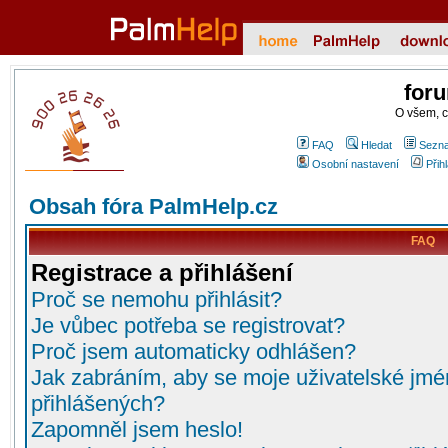
for
O všem, 
FAQ
Hledat
Sezna
Osobní nastavení
Přih
Obsah fóra PalmHelp.cz
FAQ
Registrace a přihlášení
Proč se nemohu přihlásit?
Je vůbec potřeba se registrovat?
Proč jsem automaticky odhlášen?
Jak zabráním, aby se moje uživatelské jmé
přihlášených?
Zapomněl jsem heslo!