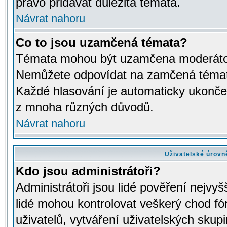
právo přidávat důležitá témata.
Návrat nahoru
Co to jsou uzamčená témata?
Témata mohou být uzamčena moderáto
Nemůžete odpovídat na zamčená témata
Každé hlasování je automaticky ukon
z mnoha různých důvodů.
Návrat nahoru
Uživatelské úrovn
Kdo jsou administrátoři?
Administrátoři jsou lidé pověření nejvyš
lidé mohou kontrolovat veškerý chod fó
uživatelů, vytváření uživatelských skup