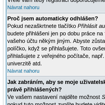
Návrat nahoru
Proč jsem automaticky odhlášen?
Pokud nezaškrtnete tlačítko
Přihlásit a
budete přihlášeni jen po dobu práce na 
vašeho účtu někým jiným. Abyste zůstali
políčko, když se přihlašujete. Toto ov
přihlašujete z veřejného počítače, např
univerzitě atd.
Návrat nahoru
Jak zabráním, aby se moje uživatel
právě přihlášených?
Ve vašem nastavení najděte možnost
S
pokud tuto možnost
zvolíte
budete vidit