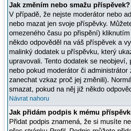
Jak změním nebo smažu příspěvek?
V případě, že nejste moderátor nebo ad
nebo mazat jen svoje příspěvky. Můžete
omezeného času po přispění) kliknutím 
někdo odpověděl na váš příspěvek a vy
malinký dodatek u příspěvku, který ukazu
upravovali. Tento dodatek se neobjeví,
nebo pokud moderátor či administrátor z
zanechat vzkaz proč jej změnili). Norm
smazat, pokud na něj již někdo odpověd
Návrat nahoru
Jak přidám podpis k mému příspěv
Přidat podpis znamená, že si musíte nej
přes stránku
Profil
. Podpis můžete přid