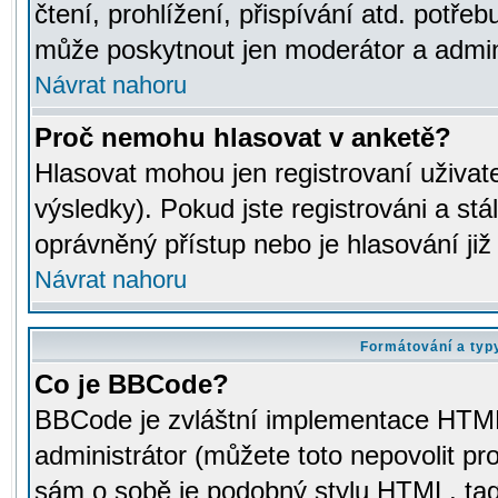
čtení, prohlížení, přispívání atd. potřeb
může poskytnout jen moderátor a adminis
Návrat nahoru
Proč nemohu hlasovat v anketě?
Hlasovat mohou jen registrovaní uživat
výsledky). Pokud jste registrováni a st
oprávněný přístup nebo je hlasování ji
Návrat nahoru
Formátování a typ
Co je BBCode?
BBCode je zvláštní implementace HTML.
administrátor (můžete toto nepovolit pr
sám o sobě je podobný stylu HTML, tag