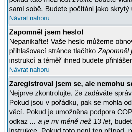
sami sobě. Budete počítáni jako skrytý 
Návrat nahoru
Zapomněl jsem heslo!
Nepanikařte! Vaše heslo můžeme obnov
přihlašovací stránce tlačítko
Zapomněl j
instrukcí a téměř ihned budete přihlášen
Návrat nahoru
Zaregistroval jsem se, ale nemohu se
Nejprve zkontrolujte, že zadáváte správ
Pokud jsou v pořádku, pak se mohla ode
věcí. Pokud je umožněna podpora COPPA a
odkaz
... a je mi méně než 13 let
, bude
instrukce. Pokud toto není ten případ, 