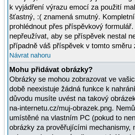
k vyjádření výrazu emocí za použití ma
šťastný, :( znamená smutný. Kompletní
prohlédnout přes příspěvkový formulář.
nepřeužívat, aby se příspěvek nestal 
případně váš příspěvek v tomto směru 
Návrat nahoru
Mohu přidávat obrázky?
Obrázky se mohou zobrazovat ve vašich
době neexistuje žádná funkce k nahrání
důvodu musíte uvést na takový obrázek
na-internetu.cz/muj-obrazek.png. Nemů
umístěné na vlastním PC (pokud to není
obrázky za prověřujícími mechanismy, 