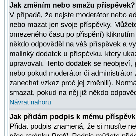
Jak změním nebo smažu příspěvek?
V případě, že nejste moderátor nebo ad
nebo mazat jen svoje příspěvky. Můžete
omezeného času po přispění) kliknutím 
někdo odpověděl na váš příspěvek a vy
malinký dodatek u příspěvku, který ukazu
upravovali. Tento dodatek se neobjeví,
nebo pokud moderátor či administrátor z
zanechat vzkaz proč jej změnili). Norm
smazat, pokud na něj již někdo odpověd
Návrat nahoru
Jak přidám podpis k mému příspěv
Přidat podpis znamená, že si musíte nej
přes stránku
Profil
. Podpis můžete přid