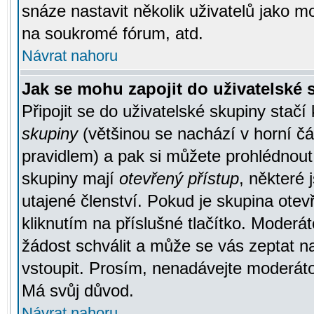
snáze nastavit několik uživatelů jako m
na soukromé fórum, atd.
Návrat nahoru
Jak se mohu zapojit do uživatelské
Připojit se do uživatelské skupiny stačí
skupiny
(většinou se nachází v horní čás
pravidlem) a pak si můžete prohlédnou
skupiny mají
otevřený přístup
, některé 
utajené členství. Pokud je skupina ote
kliknutím na příslušné tlačítko. Moderá
žádost schválit a může se vás zeptat n
vstoupit. Prosím, nenadávejte moderáto
Má svůj důvod.
Návrat nahoru