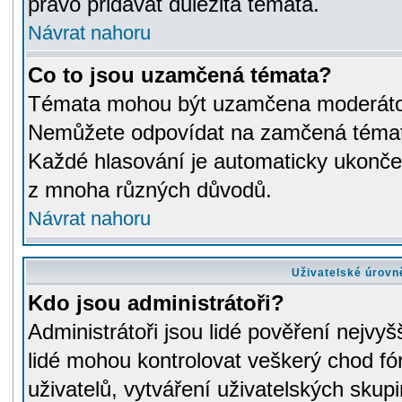
právo přidávat důležitá témata.
Návrat nahoru
Co to jsou uzamčená témata?
Témata mohou být uzamčena moderáto
Nemůžete odpovídat na zamčená témata
Každé hlasování je automaticky ukon
z mnoha různých důvodů.
Návrat nahoru
Uživatelské úrovn
Kdo jsou administrátoři?
Administrátoři jsou lidé pověření nejvyš
lidé mohou kontrolovat veškerý chod fó
uživatelů, vytváření uživatelských skup