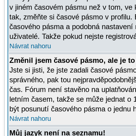
v jiném časovém pásmu než v tom, ve k
tak, změňte si časové pásmo v profilu
časového pásma a podobná nastavení m
uživatelé. Takže pokud nejste registrová
Návrat nahoru
Změnil jsem časové pásmo, ale je to 
Jste si jisti, že jste zadali časové pásm
správného, pak tou nejpravděpodobnější
čas. Fórum není stavěno na uplatňován
letním časem, takže se může jednat o 
být posunutí časového pásma o jednu ho
Návrat nahoru
Můj jazyk není na seznamu!