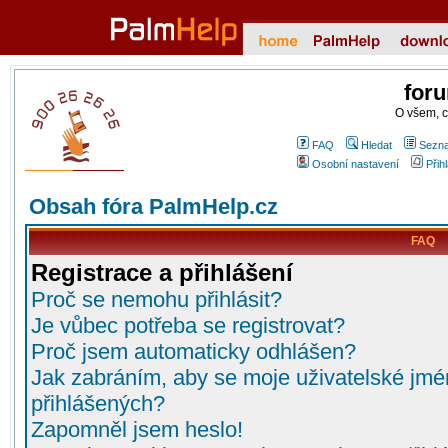
for
O všem, 
FAQ
Hledat
Sezna
Osobní nastavení
Přih
Obsah fóra PalmHelp.cz
FAQ
Registrace a přihlášení
Proč se nemohu přihlásit?
Je vůbec potřeba se registrovat?
Proč jsem automaticky odhlášen?
Jak zabráním, aby se moje uživatelské jmé
přihlášených?
Zapomněl jsem heslo!