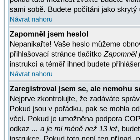
sami sobě. Budete počítáni jako skrytý 
Návrat nahoru
Zapomněl jsem heslo!
Nepanikařte! Vaše heslo můžeme obnov
přihlašovací stránce tlačítko
Zapomněl j
instrukcí a téměř ihned budete přihlášen
Návrat nahoru
Zaregistroval jsem se, ale nemohu se
Nejprve zkontrolujte, že zadáváte správ
Pokud jsou v pořádku, pak se mohla ode
věcí. Pokud je umožněna podpora COPPA a
odkaz
... a je mi méně než 13 let
, bude
instrukce. Pokud toto není ten případ, 