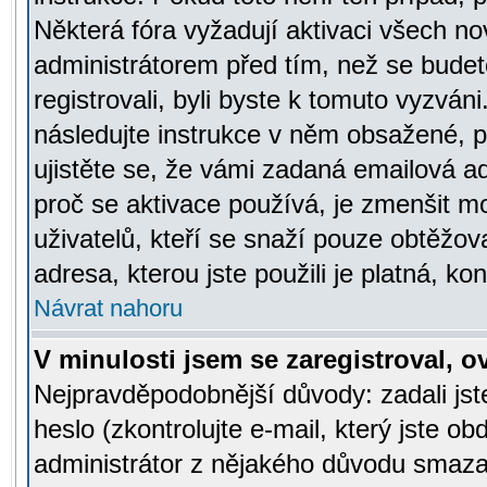
Některá fóra vyžadují aktivaci všech n
administrátorem před tím, než se budete
registrovali, byli byste k tomuto vyzván
následujte instrukce v něm obsažené, po
ujistěte se, že vámi zadaná emailová a
proč se aktivace používá, je zmenšit 
uživatelů, kteří se snaží pouze obtěžovat
adresa, kterou jste použili je platná, ko
Návrat nahoru
V minulosti jsem se zaregistroval, 
Nejpravděpodobnější důvody: zadali js
heslo (zkontrolujte e-mail, který jste obd
administrátor z nějakého důvodu smazal