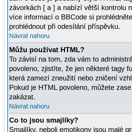
závorkách [ a ] a nabízí větší kontrolu 
více informací o BBCode si prohlédnět
prohlédnout při odesílání příspěvku.
Návrat nahoru
Můžu používat HTML?
To závisí na tom, zda vám to administr
povoleno, zjistíte, že jen některé tagy f
která zamezí zneužití nebo zničení vzh
Pokud je HTML povoleno, můžete zase p
zakázat.
Návrat nahoru
Co to jsou smajlíky?
Smajlíky, neboli emotikony jsou malé gr