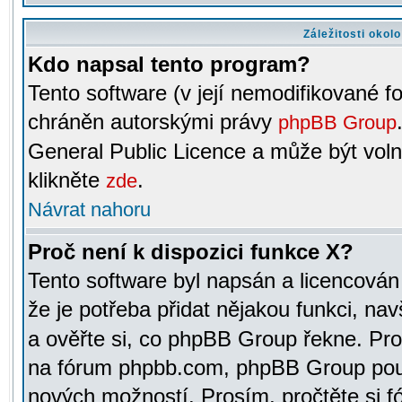
Záležitosti okol
Kdo napsal tento program?
Tento software (v její nemodifikované f
chráněn autorskými právy
phpBB Group
General Public Licence a může být voln
klikněte
.
zde
Návrat nahoru
Proč není k dispozici funkce X?
Tento software byl napsán a licencová
že je potřeba přidat nějakou funkci, nav
a ověřte si, co phpBB Group řekne. Pro
na fórum phpbb.com, phpBB Group pou
nových možností. Prosím, pročtěte si fó