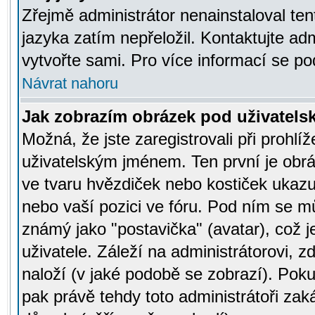
Zřejmě administrátor nenainstaloval tent
jazyka zatím nepřeložil. Kontaktujte adm
vytvořte sami. Pro více informací se po
Návrat nahoru
Jak zobrazím obrázek pod uživatel
Možná, že jste zaregistrovali při prohl
uživatelským jménem. Ten první je obrá
ve tvaru hvězdiček nebo kostiček ukazujíc
nebo vaší pozici ve fóru. Pod ním se m
známý jako "postavička" (avatar), což 
uživatele. Záleží na administrátorovi, zd
naloží (v jaké podobě se zobrazí). Pok
pak právě tehdy toto administrátoři zaká