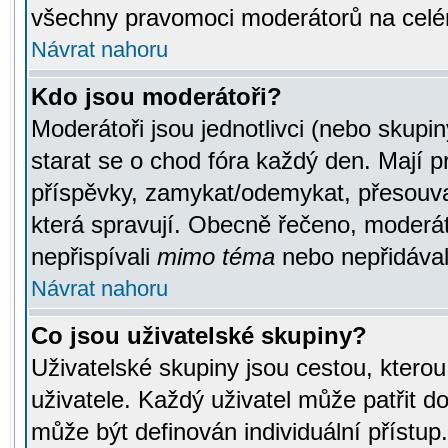
všechny pravomoci moderátorů na celé
Návrat nahoru
Kdo jsou moderátoři?
Moderátoři jsou jednotlivci (nebo skupiny
starat se o chod fóra každý den. Mají 
příspěvky, zamykat/odemykat, přesouva
která spravují. Obecně řečeno, moderáto
nepřispívali
mimo téma
nebo nepřidávali
Návrat nahoru
Co jsou uživatelské skupiny?
Uživatelské skupiny jsou cestou, ktero
uživatele. Každý uživatel může patřit d
může být definován individuální přístu