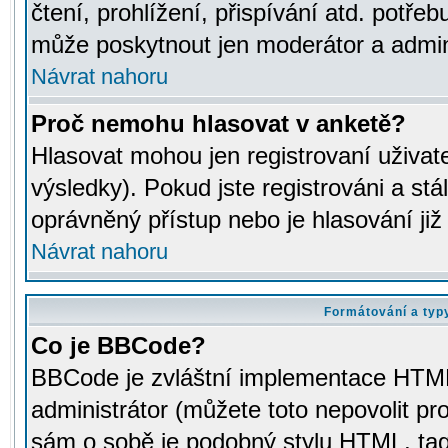
čtení, prohlížení, přispívání atd. potřeb
může poskytnout jen moderátor a adminis
Návrat nahoru
Proč nemohu hlasovat v anketě?
Hlasovat mohou jen registrovaní uživat
výsledky). Pokud jste registrováni a st
oprávněný přístup nebo je hlasování ji
Návrat nahoru
Formátování a typ
Co je BBCode?
BBCode je zvláštní implementace HTML.
administrátor (můžete toto nepovolit pr
sám o sobě je podobný stylu HTML, tag