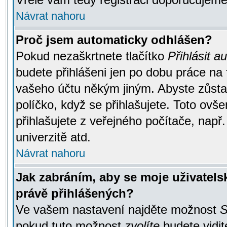
Návrat nahoru
Proč jsem automaticky odhlášen?
Pokud nezaškrtnete tlačítko
Přihlásit a
budete přihlášeni jen po dobu práce na 
vašeho účtu někým jiným. Abyste zůstali
políčko, když se přihlašujete. Toto ov
přihlašujete z veřejného počítače, např
univerzitě atd.
Návrat nahoru
Jak zabráním, aby se moje uživatel
právě přihlášených?
Ve vašem nastavení najděte možnost
S
pokud tuto možnost
zvolíte
budete vidit