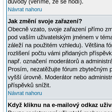
důvody (věříme, že se hodí).
Návrat nahoru
Jak změní svoje zařazení?
Obecně vzato, svoje zařazení přímo zm
pod vaším uživatelským jménem v témat
záleží na použitém vzhledu). Většina fó
rozlišení počtu vámi přidaných příspěvků 
např. označení moderátorů a administrá
Prosím, nezatěžujte fórum zbytečným př
vyšší úrovně. Moderátor nebo administ
příspěvků snížit.
Návrat nahoru
Když kliknu na e-mailový odkaz uživa