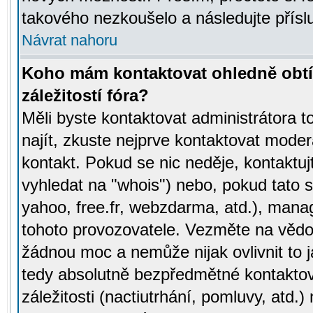
takového nezkoušelo a následujte přísl
Návrat nahoru
Koho mám kontaktovat ohledně obtí
záležitostí fóra?
Měli byste kontaktovat administrátora t
najít, zkuste nejprve kontaktovat moder
kontakt. Pokud se nic neděje, kontaktu
vyhledat na "whois") nebo, pokud tato s
yahoo, free.fr, webzdarma, atd.), mana
tohoto provozovatele. Vezměte na vě
žádnou moc a nemůže nijak ovlivnit to j
tedy absolutně bezpředmětné kontaktov
záležitosti (nactiutrhání, pomluvy, atd