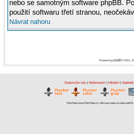
nebo se samotným software phpBB. Po
použití softwaru třetí stranou, neoček
Návrat nahoru
phpBB
Powered by
© 2001, 2
Doporučte nás
|
Webmaster
|
Hledání
|
Statistik
PalmHelp (www.PalmHelp.cz), informace nejen ze světa webOS a 