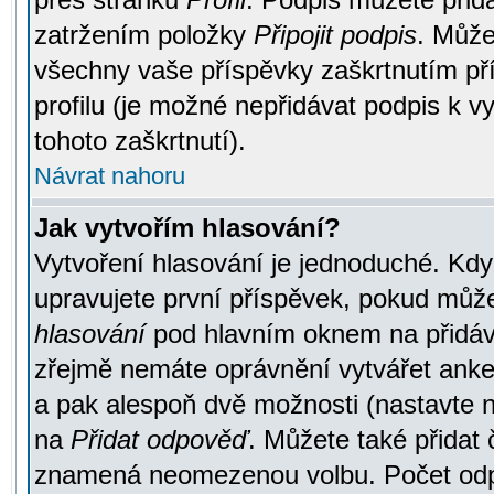
zatržením položky
Připojit podpis
. Může
všechny vaše příspěvky zaškrtnutím pří
profilu (je možné nepřidávat podpis k
tohoto zaškrtnutí).
Návrat nahoru
Jak vytvořím hlasování?
Vytvoření hlasování je jednoduché. Kdy
upravujete první příspěvek, pokud můžet
hlasování
pod hlavním oknem na přidává
zřejmě nemáte oprávnění vytvářet anket
a pak alespoň dvě možnosti (nastavte 
na
Přidat odpověď
. Můžete také přidat 
znamená neomezenou volbu. Počet odpo