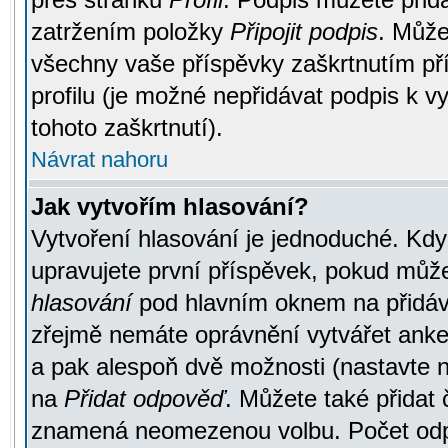
zatržením položky
Připojit podpis
. Může
všechny vaše příspěvky zaškrtnutím pří
profilu (je možné nepřidávat podpis k
tohoto zaškrtnutí).
Návrat nahoru
Jak vytvořím hlasování?
Vytvoření hlasování je jednoduché. Kdy
upravujete první příspěvek, pokud můžet
hlasování
pod hlavním oknem na přidává
zřejmě nemáte oprávnění vytvářet anket
a pak alespoň dvě možnosti (nastavte 
na
Přidat odpověď
. Můžete také přidat 
znamená neomezenou volbu. Počet odpo