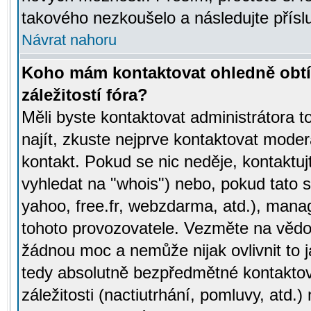
takového nezkoušelo a následujte přísl
Návrat nahoru
Koho mám kontaktovat ohledně obtí
záležitostí fóra?
Měli byste kontaktovat administrátora t
najít, zkuste nejprve kontaktovat moder
kontakt. Pokud se nic neděje, kontaktu
vyhledat na "whois") nebo, pokud tato s
yahoo, free.fr, webzdarma, atd.), mana
tohoto provozovatele. Vezměte na vě
žádnou moc a nemůže nijak ovlivnit to j
tedy absolutně bezpředmětné kontaktov
záležitosti (nactiutrhání, pomluvy, atd