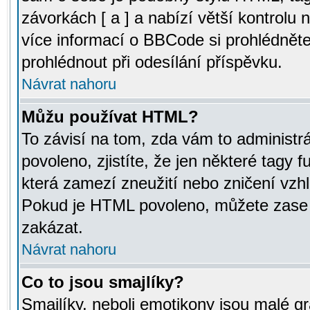
závorkách [ a ] a nabízí větší kontrolu 
více informací o BBCode si prohlédnět
prohlédnout při odesílání příspěvku.
Návrat nahoru
Můžu používat HTML?
To závisí na tom, zda vám to administr
povoleno, zjistíte, že jen některé tagy f
která zamezí zneužití nebo zničení vzh
Pokud je HTML povoleno, můžete zase p
zakázat.
Návrat nahoru
Co to jsou smajlíky?
Smajlíky, neboli emotikony jsou malé gr