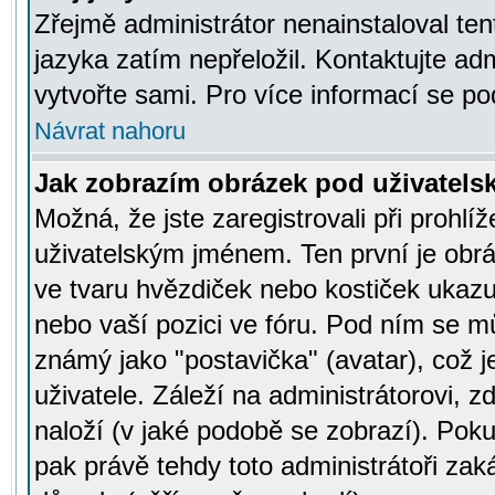
Zřejmě administrátor nenainstaloval tent
jazyka zatím nepřeložil. Kontaktujte adm
vytvořte sami. Pro více informací se po
Návrat nahoru
Jak zobrazím obrázek pod uživatel
Možná, že jste zaregistrovali při prohl
uživatelským jménem. Ten první je obrá
ve tvaru hvězdiček nebo kostiček ukazujíc
nebo vaší pozici ve fóru. Pod ním se m
známý jako "postavička" (avatar), což 
uživatele. Záleží na administrátorovi, zd
naloží (v jaké podobě se zobrazí). Pok
pak právě tehdy toto administrátoři zaká