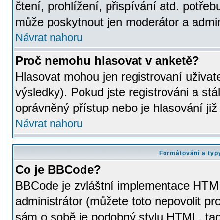
čtení, prohlížení, přispívání atd. potřeb
může poskytnout jen moderátor a adminis
Návrat nahoru
Proč nemohu hlasovat v anketě?
Hlasovat mohou jen registrovaní uživat
výsledky). Pokud jste registrováni a st
oprávněný přístup nebo je hlasování ji
Návrat nahoru
Formátování a typ
Co je BBCode?
BBCode je zvláštní implementace HTML.
administrátor (můžete toto nepovolit pr
sám o sobě je podobný stylu HTML, tag