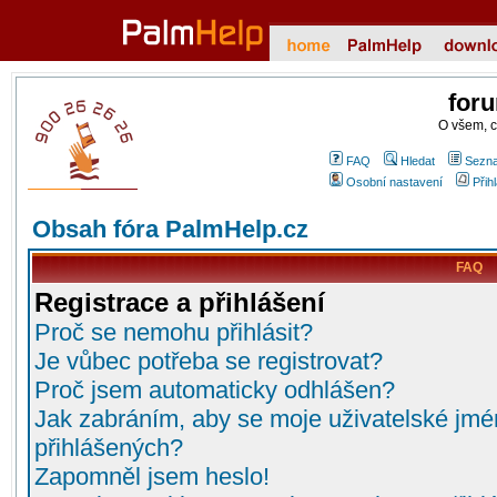
for
O všem, 
FAQ
Hledat
Sezna
Osobní nastavení
Přih
Obsah fóra PalmHelp.cz
FAQ
Registrace a přihlášení
Proč se nemohu přihlásit?
Je vůbec potřeba se registrovat?
Proč jsem automaticky odhlášen?
Jak zabráním, aby se moje uživatelské jmé
přihlášených?
Zapomněl jsem heslo!