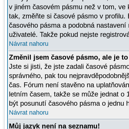
v jiném časovém pásmu než v tom, ve k
tak, změňte si časové pásmo v profilu
časového pásma a podobná nastavení m
uživatelé. Takže pokud nejste registrová
Návrat nahoru
Změnil jsem časové pásmo, ale je to 
Jste si jisti, že jste zadali časové pásm
správného, pak tou nejpravděpodobnější
čas. Fórum není stavěno na uplatňován
letním časem, takže se může jednat o 
být posunutí časového pásma o jednu ho
Návrat nahoru
Můj jazyk není na seznamu!