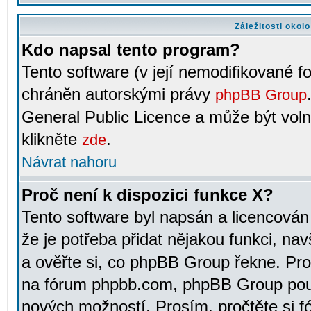
Záležitosti okol
Kdo napsal tento program?
Tento software (v její nemodifikované f
chráněn autorskými právy
phpBB Group
General Public Licence a může být voln
klikněte
.
zde
Návrat nahoru
Proč není k dispozici funkce X?
Tento software byl napsán a licencová
že je potřeba přidat nějakou funkci, nav
a ověřte si, co phpBB Group řekne. Pro
na fórum phpbb.com, phpBB Group pou
nových možností. Prosím, pročtěte si fó