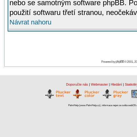
nebo se samotným software phpBB. Po
použití softwaru třetí stranou, neoček
Návrat nahoru
phpBB
Powered by
© 2001, 2
Doporučte nás
|
Webmaster
|
Hledání
|
Statistik
PalmHelp (www.PalmHelp.cz), informace nejen ze světa webOS a 