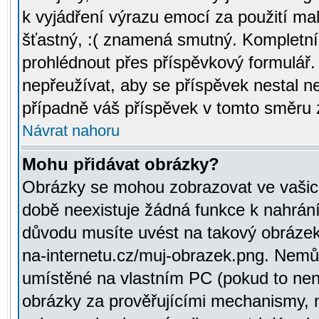
k vyjádření výrazu emocí za použití ma
šťastný, :( znamená smutný. Kompletní
prohlédnout přes příspěvkový formulář.
nepřeužívat, aby se příspěvek nestal 
případně váš příspěvek v tomto směru 
Návrat nahoru
Mohu přidávat obrázky?
Obrázky se mohou zobrazovat ve vašich
době neexistuje žádná funkce k nahrání
důvodu musíte uvést na takový obrázek
na-internetu.cz/muj-obrazek.png. Nemů
umístěné na vlastním PC (pokud to není
obrázky za prověřujícími mechanismy, 