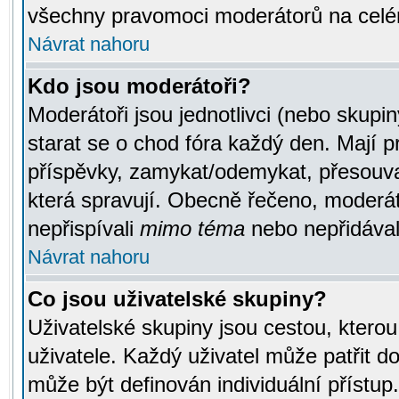
všechny pravomoci moderátorů na celé
Návrat nahoru
Kdo jsou moderátoři?
Moderátoři jsou jednotlivci (nebo skupiny
starat se o chod fóra každý den. Mají 
příspěvky, zamykat/odemykat, přesouva
která spravují. Obecně řečeno, moderáto
nepřispívali
mimo téma
nebo nepřidávali
Návrat nahoru
Co jsou uživatelské skupiny?
Uživatelské skupiny jsou cestou, ktero
uživatele. Každý uživatel může patřit d
může být definován individuální přístu