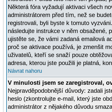
Některá fóra vyžadují aktivaci všech n
administrátorem před tím, než se budete
registrovali, byli byste k tomuto vyzván
následujte instrukce v něm obsažené, po
ujistěte se, že vámi zadaná emailová a
proč se aktivace používá, je zmenšit 
uživatelů, kteří se snaží pouze obtěžovat
adresa, kterou jste použili je platná, ko
Návrat nahoru
V minulosti jsem se zaregistroval, 
Nejpravděpodobnější důvody: zadali js
heslo (zkontrolujte e-mail, který jste obd
administrátor z nějakého důvodu smazal