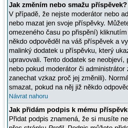
Jak změním nebo smažu příspěvek?
V případě, že nejste moderátor nebo ad
nebo mazat jen svoje příspěvky. Můžete
omezeného času po přispění) kliknutím 
někdo odpověděl na váš příspěvek a vy
malinký dodatek u příspěvku, který ukazu
upravovali. Tento dodatek se neobjeví,
nebo pokud moderátor či administrátor z
zanechat vzkaz proč jej změnili). Norm
smazat, pokud na něj již někdo odpověd
Návrat nahoru
Jak přidám podpis k mému příspěv
Přidat podpis znamená, že si musíte nej
přes stránku
Profil
. Podpis můžete přid