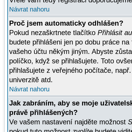
Návrat nahoru
Proč jsem automaticky odhlášen?
Pokud nezaškrtnete tlačítko
Přihlásit a
budete přihlášeni jen po dobu práce na 
vašeho účtu někým jiným. Abyste zůstali
políčko, když se přihlašujete. Toto ov
přihlašujete z veřejného počítače, např
univerzitě atd.
Návrat nahoru
Jak zabráním, aby se moje uživatel
právě přihlášených?
Ve vašem nastavení najděte možnost
S
pokud tuto možnost
zvolíte
budete vidit