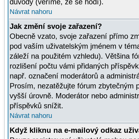
důvody (věříme, že se hodí).
Návrat nahoru
Jak změní svoje zařazení?
Obecně vzato, svoje zařazení přímo zm
pod vaším uživatelským jménem v témat
záleží na použitém vzhledu). Většina fó
rozlišení počtu vámi přidaných příspěvků 
např. označení moderátorů a administrá
Prosím, nezatěžujte fórum zbytečným př
vyšší úrovně. Moderátor nebo administ
příspěvků snížit.
Návrat nahoru
Když kliknu na e-mailový odkaz uživa