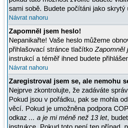
sami sobě. Budete počítáni jako skrytý 
Návrat nahoru
Zapomněl jsem heslo!
Nepanikařte! Vaše heslo můžeme obnov
přihlašovací stránce tlačítko
Zapomněl j
instrukcí a téměř ihned budete přihlášen
Návrat nahoru
Zaregistroval jsem se, ale nemohu se
Nejprve zkontrolujte, že zadáváte správ
Pokud jsou v pořádku, pak se mohla ode
věcí. Pokud je umožněna podpora COPPA a
odkaz
... a je mi méně než 13 let
, bude
instrukce. Pokud toto není ten případ, 