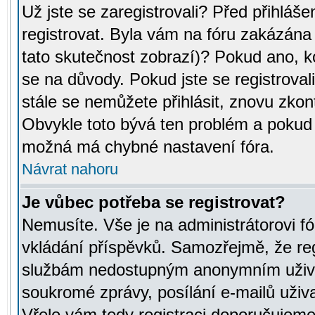
Už jste se zaregistrovali? Před přihláše
registrovat. Byla vám na fóru zakázána
tato skutečnost zobrazí)? Pokud ano, ko
se na důvody. Pokud jste se registrovali,
stále se nemůžete přihlásit, znovu zkont
Obvykle toto bývá ten problém a pokud n
možná má chybné nastavení fóra.
Návrat nahoru
Je vůbec potřeba se registrovat?
Nemusíte. Vše je na administrátorovi fó
vkládání příspěvků. Samozřejmě, že reg
službám nedostupným anonymním uživat
soukromé zprávy, posílání e-mailů uživa
Vřele vám tedy registraci doporučujeme.