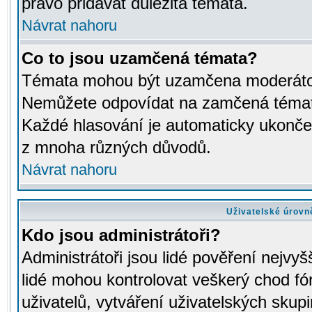
právo přidávat důležitá témata.
Návrat nahoru
Co to jsou uzamčená témata?
Témata mohou být uzamčena moderáto
Nemůžete odpovídat na zamčená témata
Každé hlasování je automaticky ukon
z mnoha různých důvodů.
Návrat nahoru
Uživatelské úrovn
Kdo jsou administrátoři?
Administrátoři jsou lidé pověření nejvyš
lidé mohou kontrolovat veškerý chod fó
uživatelů, vytváření uživatelských skup