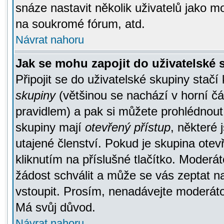
snáze nastavit několik uživatelů jako m
na soukromé fórum, atd.
Návrat nahoru
Jak se mohu zapojit do uživatelské
Připojit se do uživatelské skupiny stačí
skupiny
(většinou se nachází v horní čás
pravidlem) a pak si můžete prohlédnou
skupiny mají
otevřený přístup
, některé 
utajené členství. Pokud je skupina ote
kliknutím na příslušné tlačítko. Moderá
žádost schválit a může se vás zeptat n
vstoupit. Prosím, nenadávejte moderáto
Má svůj důvod.
Návrat nahoru