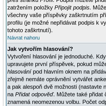
zatržením položky
Připojit podpis
. Může
všechny vaše příspěvky zaškrtnutím pří
profilu (je možné nepřidávat podpis k
tohoto zaškrtnutí).
Návrat nahoru
Jak vytvořím hlasování?
Vytvoření hlasování je jednoduché. Kdy
upravujete první příspěvek, pokud můžet
hlasování
pod hlavním oknem na přidává
zřejmě nemáte oprávnění vytvářet anket
a pak alespoň dvě možnosti (nastavte 
na
Přidat odpověď
. Můžete také přidat 
znamená neomezenou volbu. Počet odpo