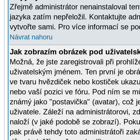
Zřejmě administrátor nenainstaloval tent
jazyka zatím nepřeložil. Kontaktujte adm
vytvořte sami. Pro více informací se po
Návrat nahoru
Jak zobrazím obrázek pod uživatel
Možná, že jste zaregistrovali při prohl
uživatelským jménem. Ten první je obrá
ve tvaru hvězdiček nebo kostiček ukazujíc
nebo vaší pozici ve fóru. Pod ním se m
známý jako "postavička" (avatar), což 
uživatele. Záleží na administrátorovi, zd
naloží (v jaké podobě se zobrazí). Pok
pak právě tehdy toto administrátoři zaká