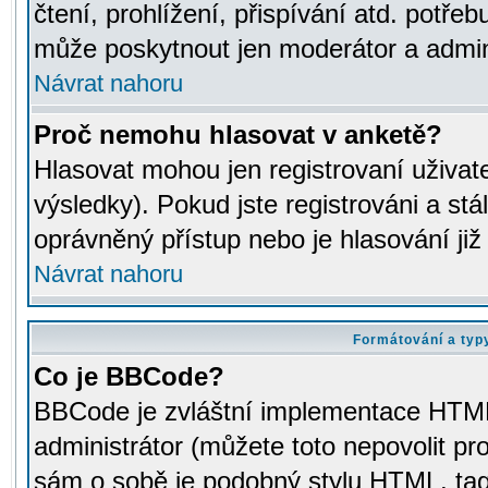
čtení, prohlížení, přispívání atd. potřeb
může poskytnout jen moderátor a adminis
Návrat nahoru
Proč nemohu hlasovat v anketě?
Hlasovat mohou jen registrovaní uživat
výsledky). Pokud jste registrováni a st
oprávněný přístup nebo je hlasování ji
Návrat nahoru
Formátování a typ
Co je BBCode?
BBCode je zvláštní implementace HTML.
administrátor (můžete toto nepovolit pr
sám o sobě je podobný stylu HTML, tag