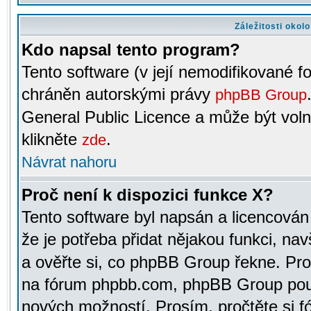
Záležitosti okol
Kdo napsal tento program?
Tento software (v její nemodifikované f
chráněn autorskými právy
phpBB Group
General Public Licence a může být voln
klikněte
.
zde
Návrat nahoru
Proč není k dispozici funkce X?
Tento software byl napsán a licencová
že je potřeba přidat nějakou funkci, nav
a ověřte si, co phpBB Group řekne. Pro
na fórum phpbb.com, phpBB Group pou
nových možností. Prosím, pročtěte si fó