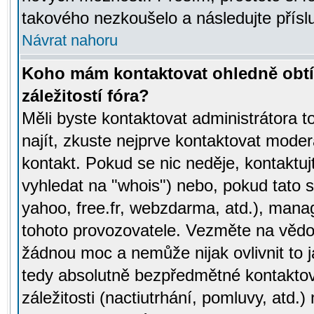
takového nezkoušelo a následujte přísl
Návrat nahoru
Koho mám kontaktovat ohledně obtí
záležitostí fóra?
Měli byste kontaktovat administrátora t
najít, zkuste nejprve kontaktovat moder
kontakt. Pokud se nic neděje, kontaktu
vyhledat na "whois") nebo, pokud tato s
yahoo, free.fr, webzdarma, atd.), mana
tohoto provozovatele. Vezměte na vě
žádnou moc a nemůže nijak ovlivnit to j
tedy absolutně bezpředmětné kontaktov
záležitosti (nactiutrhání, pomluvy, atd