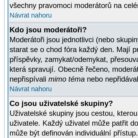
všechny pravomoci moderátorů na celé
Návrat nahoru
Kdo jsou moderátoři?
Moderátoři jsou jednotlivci (nebo skupiny
starat se o chod fóra každý den. Mají 
příspěvky, zamykat/odemykat, přesouva
která spravují. Obecně řečeno, moderáto
nepřispívali
mimo téma
nebo nepřidávali
Návrat nahoru
Co jsou uživatelské skupiny?
Uživatelské skupiny jsou cestou, ktero
uživatele. Každý uživatel může patřit d
může být definován individuální přístu