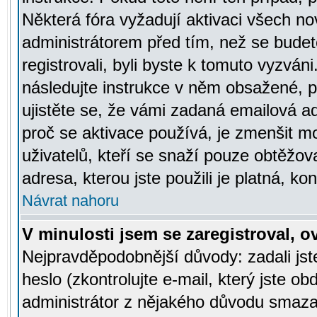
Některá fóra vyžadují aktivaci všech n
administrátorem před tím, než se budete
registrovali, byli byste k tomuto vyzván
následujte instrukce v něm obsažené, po
ujistěte se, že vámi zadaná emailová a
proč se aktivace používá, je zmenšit 
uživatelů, kteří se snaží pouze obtěžovat
adresa, kterou jste použili je platná, ko
Návrat nahoru
V minulosti jsem se zaregistroval, 
Nejpravděpodobnější důvody: zadali js
heslo (zkontrolujte e-mail, který jste obd
administrátor z nějakého důvodu smazal