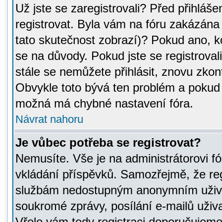
Už jste se zaregistrovali? Před přihláše
registrovat. Byla vám na fóru zakázána
tato skutečnost zobrazí)? Pokud ano, ko
se na důvody. Pokud jste se registrovali,
stále se nemůžete přihlásit, znovu zkont
Obvykle toto bývá ten problém a pokud n
možná má chybné nastavení fóra.
Návrat nahoru
Je vůbec potřeba se registrovat?
Nemusíte. Vše je na administrátorovi fó
vkládání příspěvků. Samozřejmě, že reg
službám nedostupným anonymním uživat
soukromé zprávy, posílání e-mailů uživa
Vřele vám tedy registraci doporučujeme.