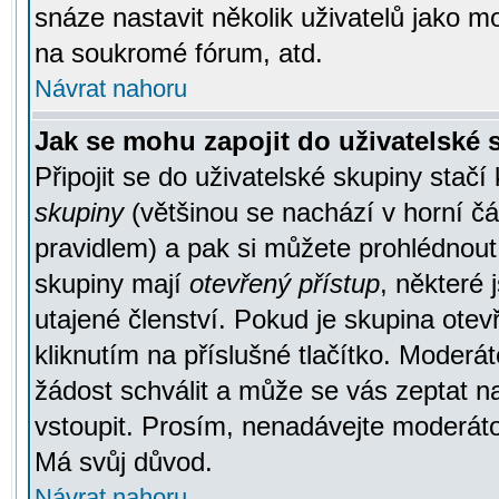
snáze nastavit několik uživatelů jako m
na soukromé fórum, atd.
Návrat nahoru
Jak se mohu zapojit do uživatelské
Připojit se do uživatelské skupiny stačí
skupiny
(většinou se nachází v horní čás
pravidlem) a pak si můžete prohlédnou
skupiny mají
otevřený přístup
, některé 
utajené členství. Pokud je skupina ote
kliknutím na příslušné tlačítko. Moderá
žádost schválit a může se vás zeptat n
vstoupit. Prosím, nenadávejte moderáto
Má svůj důvod.
Návrat nahoru