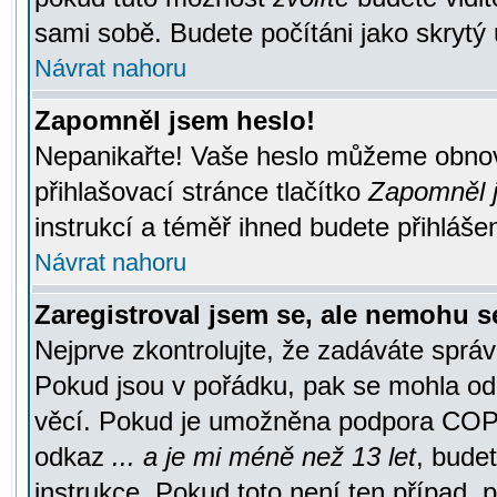
sami sobě. Budete počítáni jako skrytý 
Návrat nahoru
Zapomněl jsem heslo!
Nepanikařte! Vaše heslo můžeme obnov
přihlašovací stránce tlačítko
Zapomněl j
instrukcí a téměř ihned budete přihlášen
Návrat nahoru
Zaregistroval jsem se, ale nemohu se
Nejprve zkontrolujte, že zadáváte správ
Pokud jsou v pořádku, pak se mohla ode
věcí. Pokud je umožněna podpora COPPA a
odkaz
... a je mi méně než 13 let
, bude
instrukce. Pokud toto není ten případ, 