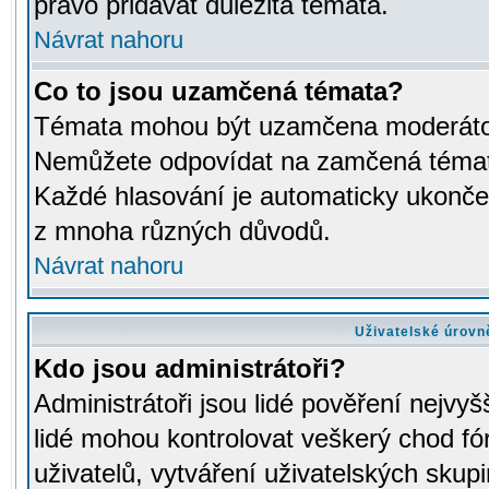
právo přidávat důležitá témata.
Návrat nahoru
Co to jsou uzamčená témata?
Témata mohou být uzamčena moderáto
Nemůžete odpovídat na zamčená témata
Každé hlasování je automaticky ukon
z mnoha různých důvodů.
Návrat nahoru
Uživatelské úrovn
Kdo jsou administrátoři?
Administrátoři jsou lidé pověření nejvyš
lidé mohou kontrolovat veškerý chod fó
uživatelů, vytváření uživatelských skup