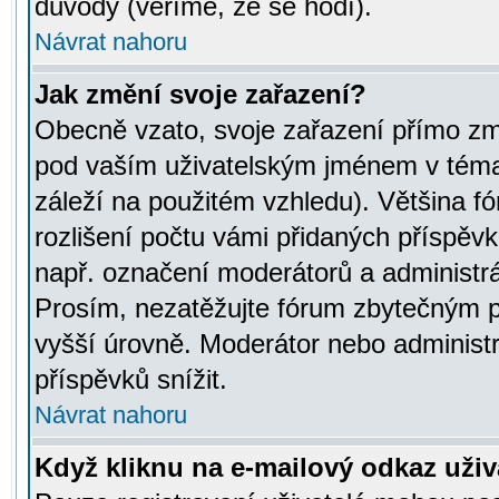
důvody (věříme, že se hodí).
Návrat nahoru
Jak změní svoje zařazení?
Obecně vzato, svoje zařazení přímo zm
pod vaším uživatelským jménem v témat
záleží na použitém vzhledu). Většina fó
rozlišení počtu vámi přidaných příspěvků 
např. označení moderátorů a administrá
Prosím, nezatěžujte fórum zbytečným př
vyšší úrovně. Moderátor nebo administ
příspěvků snížit.
Návrat nahoru
Když kliknu na e-mailový odkaz uživa