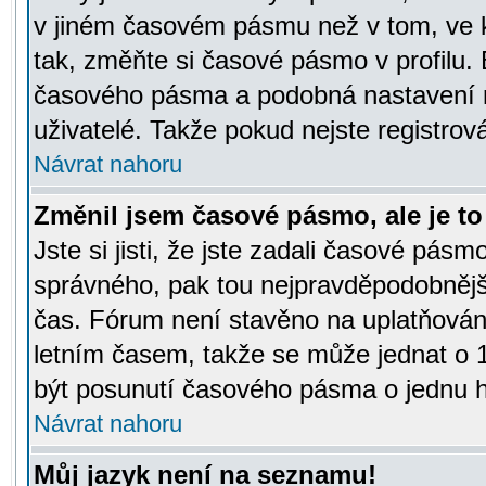
v jiném časovém pásmu než v tom, ve k
tak, změňte si časové pásmo v profilu
časového pásma a podobná nastavení m
uživatelé. Takže pokud nejste registrová
Návrat nahoru
Změnil jsem časové pásmo, ale je to 
Jste si jisti, že jste zadali časové pásm
správného, pak tou nejpravděpodobnější
čas. Fórum není stavěno na uplatňován
letním časem, takže se může jednat o 
být posunutí časového pásma o jednu ho
Návrat nahoru
Můj jazyk není na seznamu!