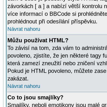
závorkách [ a ] a nabízí větší kontrolu 
více informací o BBCode si prohlédnět
prohlédnout při odesílání příspěvku.
Návrat nahoru
Můžu používat HTML?
To závisí na tom, zda vám to administr
povoleno, zjistíte, že jen některé tagy f
která zamezí zneužití nebo zničení vzh
Pokud je HTML povoleno, můžete zase p
zakázat.
Návrat nahoru
Co to jsou smajlíky?
Smajlíky, neboli emotikony jsou malé gr