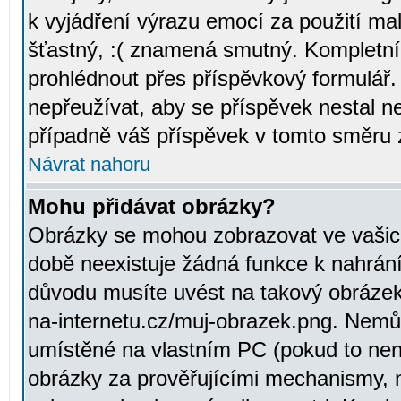
k vyjádření výrazu emocí za použití ma
šťastný, :( znamená smutný. Kompletní
prohlédnout přes příspěvkový formulář.
nepřeužívat, aby se příspěvek nestal 
případně váš příspěvek v tomto směru 
Návrat nahoru
Mohu přidávat obrázky?
Obrázky se mohou zobrazovat ve vašich
době neexistuje žádná funkce k nahrání
důvodu musíte uvést na takový obrázek
na-internetu.cz/muj-obrazek.png. Nemů
umístěné na vlastním PC (pokud to není
obrázky za prověřujícími mechanismy, 