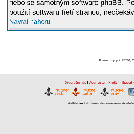
nebo se samotným software phpBB. Po
použití softwaru třetí stranou, neoček
Návrat nahoru
phpBB
Powered by
© 2001, 2
Doporučte nás
|
Webmaster
|
Hledání
|
Statistik
PalmHelp (www.PalmHelp.cz), informace nejen ze světa webOS a 