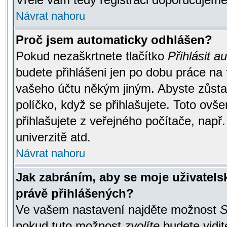
Návrat nahoru
Proč jsem automaticky odhlášen?
Pokud nezaškrtnete tlačítko
Přihlásit a
budete přihlášeni jen po dobu práce na 
vašeho účtu někým jiným. Abyste zůstali
políčko, když se přihlašujete. Toto ov
přihlašujete z veřejného počítače, např
univerzitě atd.
Návrat nahoru
Jak zabráním, aby se moje uživatel
právě přihlášených?
Ve vašem nastavení najděte možnost
S
pokud tuto možnost
zvolíte
budete vidit