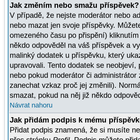
Jak změním nebo smažu příspěvek?
V případě, že nejste moderátor nebo ad
nebo mazat jen svoje příspěvky. Můžete
omezeného času po přispění) kliknutím 
někdo odpověděl na váš příspěvek a vy
malinký dodatek u příspěvku, který ukazu
upravovali. Tento dodatek se neobjeví,
nebo pokud moderátor či administrátor z
zanechat vzkaz proč jej změnili). Norm
smazat, pokud na něj již někdo odpověd
Návrat nahoru
Jak přidám podpis k mému příspěv
Přidat podpis znamená, že si musíte nej
přes stránku
Profil
. Podpis můžete přid