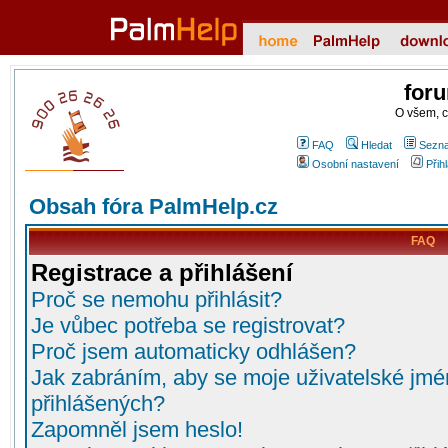
for
O všem, 
FAQ
Hledat
Sezna
Osobní nastavení
Přih
Obsah fóra PalmHelp.cz
FAQ
Registrace a přihlášení
Proč se nemohu přihlásit?
Je vůbec potřeba se registrovat?
Proč jsem automaticky odhlášen?
Jak zabráním, aby se moje uživatelské jmé
přihlášených?
Zapomněl jsem heslo!