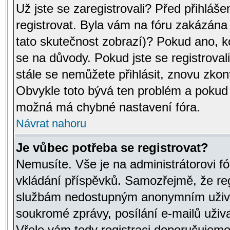
Už jste se zaregistrovali? Před přihláše
registrovat. Byla vám na fóru zakázána
tato skutečnost zobrazí)? Pokud ano, ko
se na důvody. Pokud jste se registrovali,
stále se nemůžete přihlásit, znovu zkont
Obvykle toto bývá ten problém a pokud n
možná má chybné nastavení fóra.
Návrat nahoru
Je vůbec potřeba se registrovat?
Nemusíte. Vše je na administrátorovi fó
vkládání příspěvků. Samozřejmě, že reg
službám nedostupným anonymním uživat
soukromé zprávy, posílání e-mailů uživa
Vřele vám tedy registraci doporučujeme.