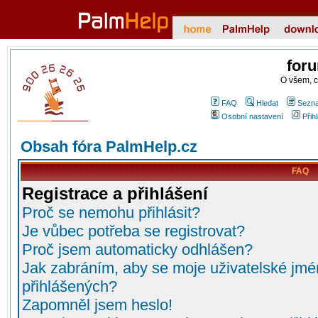
for
O všem, 
FAQ
Hledat
Sezna
Osobní nastavení
Přih
Obsah fóra PalmHelp.cz
FAQ
Registrace a přihlášení
Proč se nemohu přihlásit?
Je vůbec potřeba se registrovat?
Proč jsem automaticky odhlášen?
Jak zabráním, aby se moje uživatelské jmé
přihlášených?
Zapomněl jsem heslo!