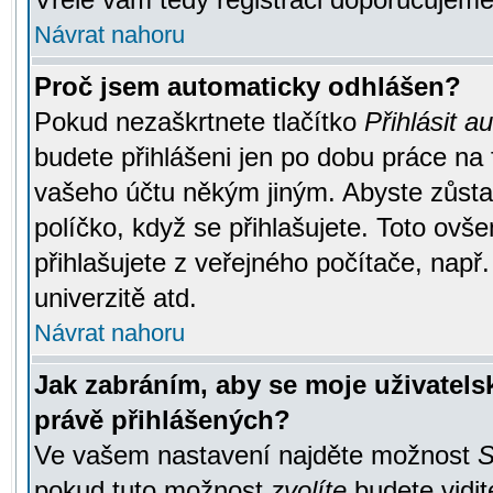
Návrat nahoru
Proč jsem automaticky odhlášen?
Pokud nezaškrtnete tlačítko
Přihlásit a
budete přihlášeni jen po dobu práce na 
vašeho účtu někým jiným. Abyste zůstali
políčko, když se přihlašujete. Toto ov
přihlašujete z veřejného počítače, např
univerzitě atd.
Návrat nahoru
Jak zabráním, aby se moje uživatel
právě přihlášených?
Ve vašem nastavení najděte možnost
S
pokud tuto možnost
zvolíte
budete vidit