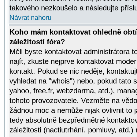
takového nezkoušelo a následujte přísl
Návrat nahoru
Koho mám kontaktovat ohledně obtí
záležitostí fóra?
Měli byste kontaktovat administrátora t
najít, zkuste nejprve kontaktovat moder
kontakt. Pokud se nic neděje, kontaktu
vyhledat na "whois") nebo, pokud tato s
yahoo, free.fr, webzdarma, atd.), mana
tohoto provozovatele. Vezměte na vě
žádnou moc a nemůže nijak ovlivnit to j
tedy absolutně bezpředmětné kontaktov
záležitosti (nactiutrhání, pomluvy, atd