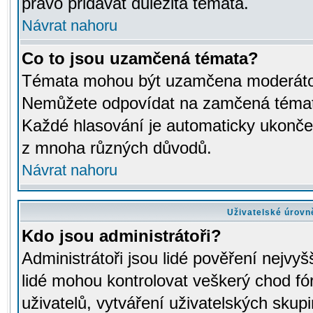
právo přidávat důležitá témata.
Návrat nahoru
Co to jsou uzamčená témata?
Témata mohou být uzamčena moderáto
Nemůžete odpovídat na zamčená témata
Každé hlasování je automaticky ukon
z mnoha různých důvodů.
Návrat nahoru
Uživatelské úrovn
Kdo jsou administrátoři?
Administrátoři jsou lidé pověření nejvyš
lidé mohou kontrolovat veškerý chod fó
uživatelů, vytváření uživatelských skup