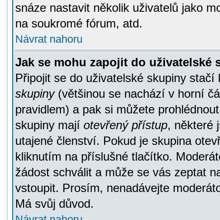
snáze nastavit několik uživatelů jako m
na soukromé fórum, atd.
Návrat nahoru
Jak se mohu zapojit do uživatelské
Připojit se do uživatelské skupiny stačí
skupiny
(většinou se nachází v horní čás
pravidlem) a pak si můžete prohlédnou
skupiny mají
otevřený přístup
, některé 
utajené členství. Pokud je skupina ote
kliknutím na příslušné tlačítko. Moderá
žádost schválit a může se vás zeptat n
vstoupit. Prosím, nenadávejte moderáto
Má svůj důvod.
Návrat nahoru