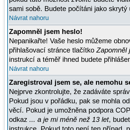
sami sobě. Budete počítáni jako skrytý 
Návrat nahoru
Zapomněl jsem heslo!
Nepanikařte! Vaše heslo můžeme obnov
přihlašovací stránce tlačítko
Zapomněl j
instrukcí a téměř ihned budete přihlášen
Návrat nahoru
Zaregistroval jsem se, ale nemohu se
Nejprve zkontrolujte, že zadáváte správ
Pokud jsou v pořádku, pak se mohla ode
věcí. Pokud je umožněna podpora COPPA a
odkaz
... a je mi méně než 13 let
, bude
instrukce. Pokud toto není ten případ, 