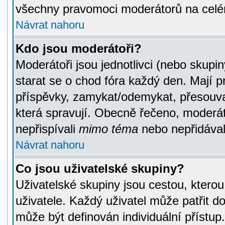
všechny pravomoci moderátorů na celé
Návrat nahoru
Kdo jsou moderátoři?
Moderátoři jsou jednotlivci (nebo skupiny
starat se o chod fóra každý den. Mají 
příspěvky, zamykat/odemykat, přesouva
která spravují. Obecně řečeno, moderáto
nepřispívali
mimo téma
nebo nepřidávali
Návrat nahoru
Co jsou uživatelské skupiny?
Uživatelské skupiny jsou cestou, ktero
uživatele. Každý uživatel může patřit d
může být definován individuální přístu