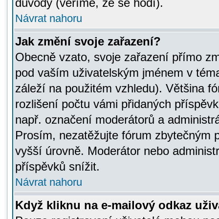
důvody (věříme, že se hodí).
Návrat nahoru
Jak změní svoje zařazení?
Obecně vzato, svoje zařazení přímo zm
pod vaším uživatelským jménem v témat
záleží na použitém vzhledu). Většina fó
rozlišení počtu vámi přidaných příspěvků 
např. označení moderátorů a administrá
Prosím, nezatěžujte fórum zbytečným př
vyšší úrovně. Moderátor nebo administ
příspěvků snížit.
Návrat nahoru
Když kliknu na e-mailový odkaz uživa