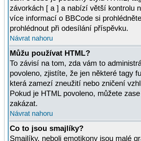
závorkách [ a ] a nabízí větší kontrolu 
více informací o BBCode si prohlédnět
prohlédnout při odesílání příspěvku.
Návrat nahoru
Můžu používat HTML?
To závisí na tom, zda vám to administr
povoleno, zjistíte, že jen některé tagy f
která zamezí zneužití nebo zničení vzh
Pokud je HTML povoleno, můžete zase p
zakázat.
Návrat nahoru
Co to jsou smajlíky?
Smajlíky, neboli emotikony jsou malé gr