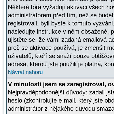
Některá fóra vyžadují aktivaci všech n
administrátorem před tím, než se budete
registrovali, byli byste k tomuto vyzván
následujte instrukce v něm obsažené, po
ujistěte se, že vámi zadaná emailová a
proč se aktivace používá, je zmenšit 
uživatelů, kteří se snaží pouze obtěžovat
adresa, kterou jste použili je platná, ko
Návrat nahoru
V minulosti jsem se zaregistroval, 
Nejpravděpodobnější důvody: zadali js
heslo (zkontrolujte e-mail, který jste obd
administrátor z nějakého důvodu smazal