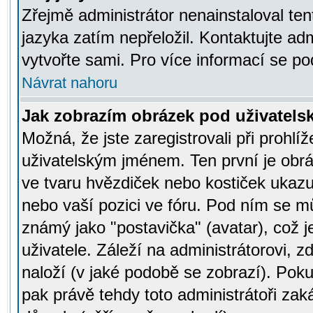
Zřejmě administrátor nenainstaloval tent
jazyka zatím nepřeložil. Kontaktujte adm
vytvořte sami. Pro více informací se po
Návrat nahoru
Jak zobrazím obrázek pod uživatel
Možná, že jste zaregistrovali při prohl
uživatelským jménem. Ten první je obrá
ve tvaru hvězdiček nebo kostiček ukazujíc
nebo vaší pozici ve fóru. Pod ním se m
známý jako "postavička" (avatar), což 
uživatele. Záleží na administrátorovi, zd
naloží (v jaké podobě se zobrazí). Pok
pak právě tehdy toto administrátoři zaká