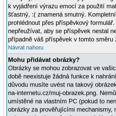
k vyjádření výrazu emocí za použití ma
šťastný, :( znamená smutný. Kompletní
prohlédnout přes příspěvkový formulář.
nepřeužívat, aby se příspěvek nestal 
případně váš příspěvek v tomto směru 
Návrat nahoru
Mohu přidávat obrázky?
Obrázky se mohou zobrazovat ve vašich
době neexistuje žádná funkce k nahrání
důvodu musíte uvést na takový obrázek
na-internetu.cz/muj-obrazek.png. Nemů
umístěné na vlastním PC (pokud to není
obrázky za prověřujícími mechanismy, 