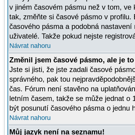
v jiném časovém pásmu než v tom, ve k
tak, změňte si časové pásmo v profilu
časového pásma a podobná nastavení m
uživatelé. Takže pokud nejste registrová
Návrat nahoru
Změnil jsem časové pásmo, ale je to 
Jste si jisti, že jste zadali časové pásm
správného, pak tou nejpravděpodobnější
čas. Fórum není stavěno na uplatňován
letním časem, takže se může jednat o 
být posunutí časového pásma o jednu ho
Návrat nahoru
Můj jazyk není na seznamu!