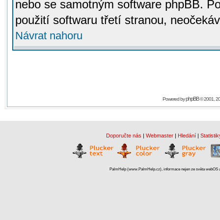
nebo se samotným software phpBB. Po
použití softwaru třetí stranou, neoček
Návrat nahoru
phpBB
Powered by
© 2001, 2
Doporučte nás
|
Webmaster
|
Hledání
|
Statistik
PalmHelp (www.PalmHelp.cz), informace nejen ze světa webOS a 