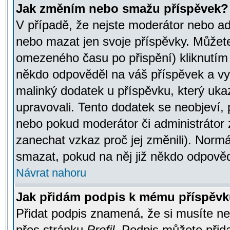
Jak změním nebo smažu příspěvek?
V případě, že nejste moderátor nebo ad
nebo mazat jen svoje příspěvky. Můžete
omezeného času po přispění) kliknutím 
někdo odpověděl na váš příspěvek a vy
malinký dodatek u příspěvku, který ukazu
upravovali. Tento dodatek se neobjeví,
nebo pokud moderátor či administrátor z
zanechat vzkaz proč jej změnili). Norm
smazat, pokud na něj již někdo odpověd
Návrat nahoru
Jak přidám podpis k mému příspěv
Přidat podpis znamená, že si musíte nej
přes stránku
Profil
. Podpis můžete přid