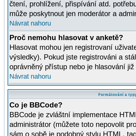
čtení, prohlížení, přispívání atd. potřeb
může poskytnout jen moderátor a adminis
Návrat nahoru
Proč nemohu hlasovat v anketě?
Hlasovat mohou jen registrovaní uživat
výsledky). Pokud jste registrováni a st
oprávněný přístup nebo je hlasování ji
Návrat nahoru
Formátování a typ
Co je BBCode?
BBCode je zvláštní implementace HTML.
administrátor (můžete toto nepovolit pr
sám o sobě je podobný stylu HTML, tag