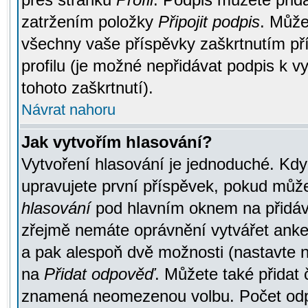
zatržením položky
Připojit podpis
. Může
všechny vaše příspěvky zaškrtnutím pří
profilu (je možné nepřidávat podpis k
tohoto zaškrtnutí).
Návrat nahoru
Jak vytvořím hlasování?
Vytvoření hlasování je jednoduché. Kdy
upravujete první příspěvek, pokud můžet
hlasování
pod hlavním oknem na přidává
zřejmě nemáte oprávnění vytvářet anket
a pak alespoň dvě možnosti (nastavte 
na
Přidat odpověď
. Můžete také přidat 
znamená neomezenou volbu. Počet odpo