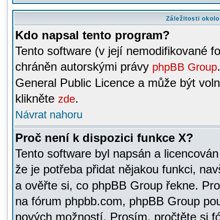
Záležitosti okol
Kdo napsal tento program?
Tento software (v její nemodifikované f
chráněn autorskými právy
phpBB Group
General Public Licence a může být voln
klikněte
.
zde
Návrat nahoru
Proč není k dispozici funkce X?
Tento software byl napsán a licencová
že je potřeba přidat nějakou funkci, nav
a ověřte si, co phpBB Group řekne. Pro
na fórum phpbb.com, phpBB Group pou
nových možností. Prosím, pročtěte si fó