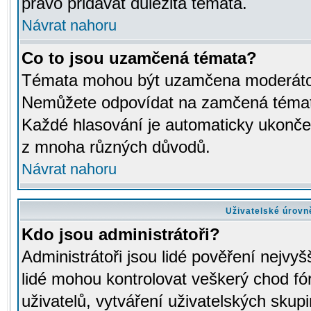
právo přidávat důležitá témata.
Návrat nahoru
Co to jsou uzamčená témata?
Témata mohou být uzamčena moderáto
Nemůžete odpovídat na zamčená témata
Každé hlasování je automaticky ukon
z mnoha různých důvodů.
Návrat nahoru
Uživatelské úrovn
Kdo jsou administrátoři?
Administrátoři jsou lidé pověření nejvyš
lidé mohou kontrolovat veškerý chod fó
uživatelů, vytváření uživatelských skup