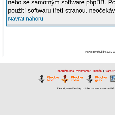
nebo se samotným software phpBB. Po
použití softwaru třetí stranou, neoček
Návrat nahoru
phpBB
Powered by
© 2001, 2
Doporučte nás
|
Webmaster
|
Hledání
|
Statistik
PalmHelp (www.PalmHelp.cz), informace nejen ze světa webOS a 