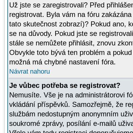
Už jste se zaregistrovali? Před přihláše
registrovat. Byla vám na fóru zakázána
tato skutečnost zobrazí)? Pokud ano, ko
se na důvody. Pokud jste se registrovali,
stále se nemůžete přihlásit, znovu zkont
Obvykle toto bývá ten problém a pokud n
možná má chybné nastavení fóra.
Návrat nahoru
Je vůbec potřeba se registrovat?
Nemusíte. Vše je na administrátorovi fó
vkládání příspěvků. Samozřejmě, že reg
službám nedostupným anonymním uživat
soukromé zprávy, posílání e-mailů uživa
Vřele vám tedy registraci doporučujeme.