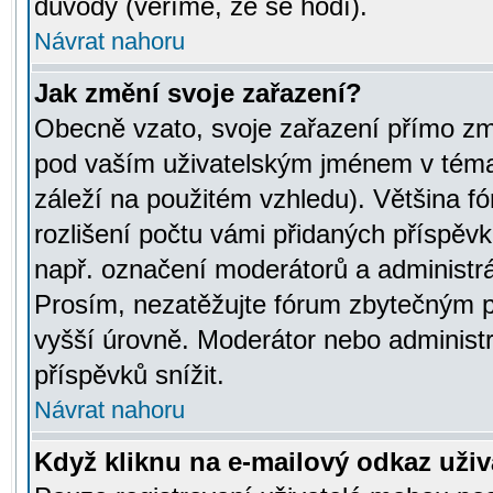
důvody (věříme, že se hodí).
Návrat nahoru
Jak změní svoje zařazení?
Obecně vzato, svoje zařazení přímo zm
pod vaším uživatelským jménem v témat
záleží na použitém vzhledu). Většina fó
rozlišení počtu vámi přidaných příspěvků 
např. označení moderátorů a administrá
Prosím, nezatěžujte fórum zbytečným př
vyšší úrovně. Moderátor nebo administ
příspěvků snížit.
Návrat nahoru
Když kliknu na e-mailový odkaz uživa