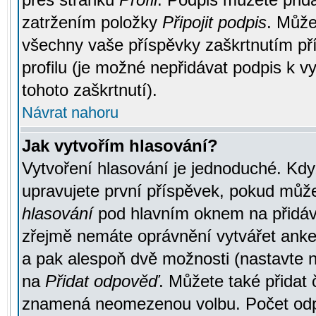
zatržením položky
Připojit podpis
. Může
všechny vaše příspěvky zaškrtnutím pří
profilu (je možné nepřidávat podpis k
tohoto zaškrtnutí).
Návrat nahoru
Jak vytvořím hlasování?
Vytvoření hlasování je jednoduché. Kdy
upravujete první příspěvek, pokud můžet
hlasování
pod hlavním oknem na přidává
zřejmě nemáte oprávnění vytvářet anket
a pak alespoň dvě možnosti (nastavte 
na
Přidat odpověď
. Můžete také přidat 
znamená neomezenou volbu. Počet odpo