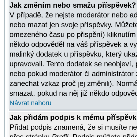
Jak změním nebo smažu příspěvek?
V případě, že nejste moderátor nebo ad
nebo mazat jen svoje příspěvky. Můžete
omezeného času po přispění) kliknutím 
někdo odpověděl na váš příspěvek a vy
malinký dodatek u příspěvku, který ukazu
upravovali. Tento dodatek se neobjeví,
nebo pokud moderátor či administrátor z
zanechat vzkaz proč jej změnili). Norm
smazat, pokud na něj již někdo odpověd
Návrat nahoru
Jak přidám podpis k mému příspěv
Přidat podpis znamená, že si musíte nej
přes stránku
Profil
. Podpis můžete přid