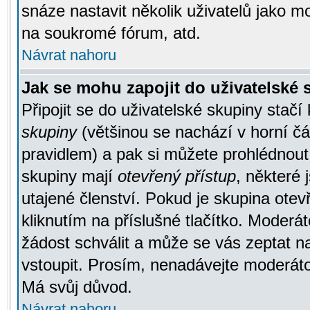
snáze nastavit několik uživatelů jako m
na soukromé fórum, atd.
Návrat nahoru
Jak se mohu zapojit do uživatelské
Připojit se do uživatelské skupiny stačí
skupiny
(většinou se nachází v horní čás
pravidlem) a pak si můžete prohlédnou
skupiny mají
otevřený přístup
, některé 
utajené členství. Pokud je skupina ote
kliknutím na příslušné tlačítko. Moderá
žádost schválit a může se vás zeptat n
vstoupit. Prosím, nenadávejte moderáto
Má svůj důvod.
Návrat nahoru