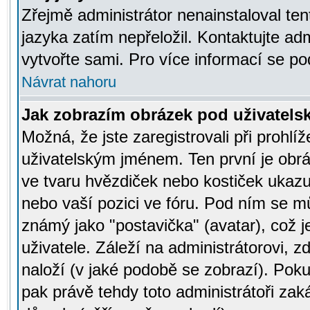
Zřejmě administrátor nenainstaloval tent
jazyka zatím nepřeložil. Kontaktujte adm
vytvořte sami. Pro více informací se po
Návrat nahoru
Jak zobrazím obrázek pod uživatel
Možná, že jste zaregistrovali při prohl
uživatelským jménem. Ten první je obrá
ve tvaru hvězdiček nebo kostiček ukazujíc
nebo vaší pozici ve fóru. Pod ním se m
známý jako "postavička" (avatar), což 
uživatele. Záleží na administrátorovi, zd
naloží (v jaké podobě se zobrazí). Pok
pak právě tehdy toto administrátoři zaká