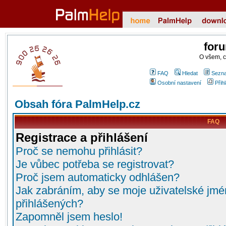
for
O všem, 
FAQ
Hledat
Sezna
Osobní nastavení
Přih
Obsah fóra PalmHelp.cz
FAQ
Registrace a přihlášení
Proč se nemohu přihlásit?
Je vůbec potřeba se registrovat?
Proč jsem automaticky odhlášen?
Jak zabráním, aby se moje uživatelské jmé
přihlášených?
Zapomněl jsem heslo!