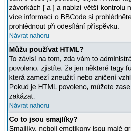
závorkách [ a ] a nabízí větší kontrolu 
více informací o BBCode si prohlédnět
prohlédnout při odesílání příspěvku.
Návrat nahoru
Můžu používat HTML?
To závisí na tom, zda vám to administr
povoleno, zjistíte, že jen některé tagy f
která zamezí zneužití nebo zničení vzh
Pokud je HTML povoleno, můžete zase p
zakázat.
Návrat nahoru
Co to jsou smajlíky?
Smajlíky, neboli emotikony jsou malé gr