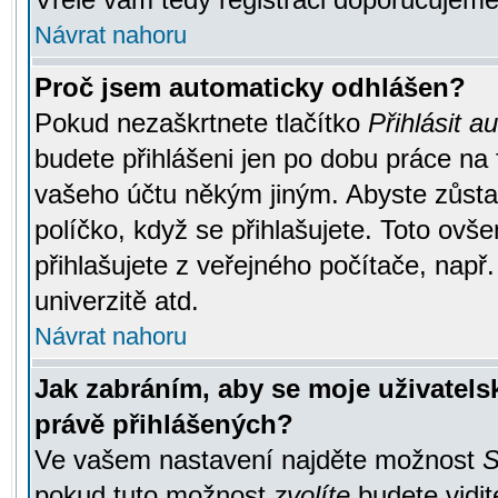
Návrat nahoru
Proč jsem automaticky odhlášen?
Pokud nezaškrtnete tlačítko
Přihlásit a
budete přihlášeni jen po dobu práce na 
vašeho účtu někým jiným. Abyste zůstali
políčko, když se přihlašujete. Toto ov
přihlašujete z veřejného počítače, např
univerzitě atd.
Návrat nahoru
Jak zabráním, aby se moje uživatel
právě přihlášených?
Ve vašem nastavení najděte možnost
S
pokud tuto možnost
zvolíte
budete vidit