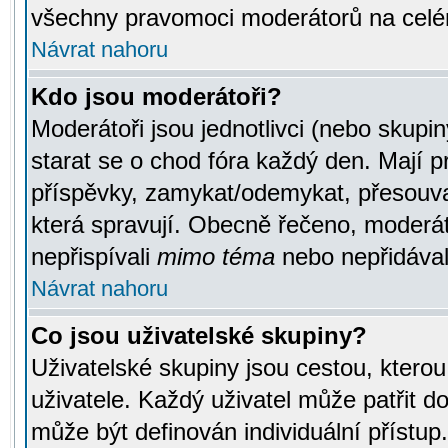
všechny pravomoci moderátorů na celé
Návrat nahoru
Kdo jsou moderátoři?
Moderátoři jsou jednotlivci (nebo skupiny
starat se o chod fóra každý den. Mají 
příspěvky, zamykat/odemykat, přesouva
která spravují. Obecně řečeno, moderáto
nepřispívali
mimo téma
nebo nepřidávali
Návrat nahoru
Co jsou uživatelské skupiny?
Uživatelské skupiny jsou cestou, ktero
uživatele. Každý uživatel může patřit d
může být definován individuální přístu