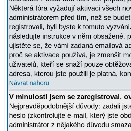
Některá fóra vyžadují aktivaci všech n
administrátorem před tím, než se budete
registrovali, byli byste k tomuto vyzván
následujte instrukce v něm obsažené, po
ujistěte se, že vámi zadaná emailová a
proč se aktivace používá, je zmenšit 
uživatelů, kteří se snaží pouze obtěžovat
adresa, kterou jste použili je platná, ko
Návrat nahoru
V minulosti jsem se zaregistroval, 
Nejpravděpodobnější důvody: zadali js
heslo (zkontrolujte e-mail, který jste obd
administrátor z nějakého důvodu smazal