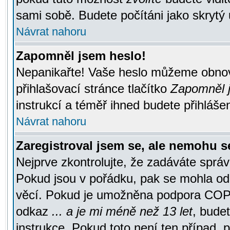
sami sobě. Budete počítáni jako skrytý 
Návrat nahoru
Zapomněl jsem heslo!
Nepanikařte! Vaše heslo můžeme obnov
přihlašovací stránce tlačítko
Zapomněl j
instrukcí a téměř ihned budete přihlášen
Návrat nahoru
Zaregistroval jsem se, ale nemohu se
Nejprve zkontrolujte, že zadáváte správ
Pokud jsou v pořádku, pak se mohla ode
věcí. Pokud je umožněna podpora COPPA a
odkaz
... a je mi méně než 13 let
, bude
instrukce. Pokud toto není ten případ, 