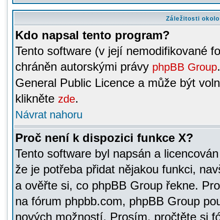
Záležitosti okol
Kdo napsal tento program?
Tento software (v její nemodifikované f
chráněn autorskými právy
phpBB Group
General Public Licence a může být voln
klikněte
.
zde
Návrat nahoru
Proč není k dispozici funkce X?
Tento software byl napsán a licencová
že je potřeba přidat nějakou funkci, nav
a ověřte si, co phpBB Group řekne. Pro
na fórum phpbb.com, phpBB Group pou
nových možností. Prosím, pročtěte si fó