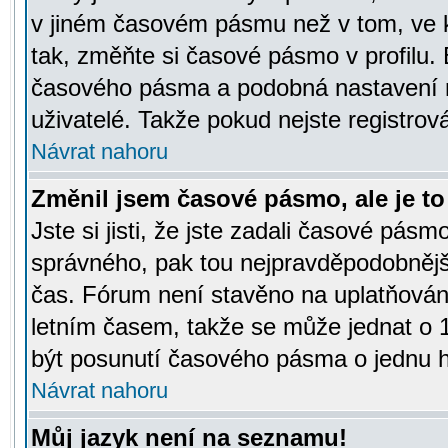
v jiném časovém pásmu než v tom, ve k
tak, změňte si časové pásmo v profilu
časového pásma a podobná nastavení m
uživatelé. Takže pokud nejste registrová
Návrat nahoru
Změnil jsem časové pásmo, ale je to 
Jste si jisti, že jste zadali časové pásm
správného, pak tou nejpravděpodobnější
čas. Fórum není stavěno na uplatňován
letním časem, takže se může jednat o 
být posunutí časového pásma o jednu ho
Návrat nahoru
Můj jazyk není na seznamu!