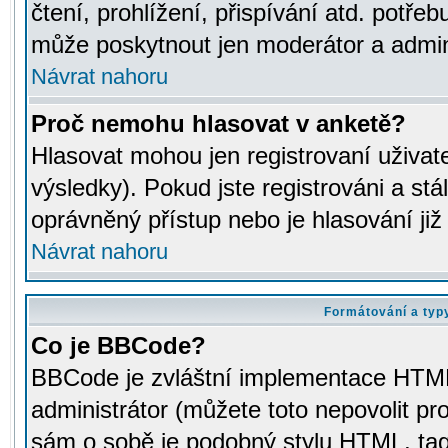
čtení, prohlížení, přispívání atd. potřeb
může poskytnout jen moderátor a adminis
Návrat nahoru
Proč nemohu hlasovat v anketě?
Hlasovat mohou jen registrovaní uživat
výsledky). Pokud jste registrováni a st
oprávněný přístup nebo je hlasování ji
Návrat nahoru
Formátování a typ
Co je BBCode?
BBCode je zvláštní implementace HTML.
administrátor (můžete toto nepovolit pr
sám o sobě je podobný stylu HTML, tag