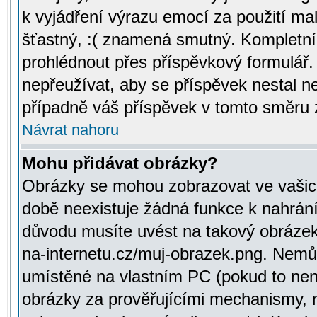
k vyjádření výrazu emocí za použití ma
šťastný, :( znamená smutný. Kompletní
prohlédnout přes příspěvkový formulář.
nepřeužívat, aby se příspěvek nestal 
případně váš příspěvek v tomto směru 
Návrat nahoru
Mohu přidávat obrázky?
Obrázky se mohou zobrazovat ve vašich
době neexistuje žádná funkce k nahrání
důvodu musíte uvést na takový obrázek
na-internetu.cz/muj-obrazek.png. Nemů
umístěné na vlastním PC (pokud to není
obrázky za prověřujícími mechanismy, 