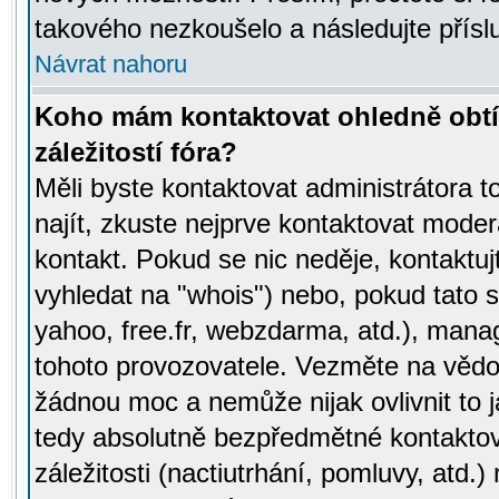
takového nezkoušelo a následujte přísl
Návrat nahoru
Koho mám kontaktovat ohledně obtí
záležitostí fóra?
Měli byste kontaktovat administrátora t
najít, zkuste nejprve kontaktovat moder
kontakt. Pokud se nic neděje, kontaktu
vyhledat na "whois") nebo, pokud tato s
yahoo, free.fr, webzdarma, atd.), mana
tohoto provozovatele. Vezměte na vě
žádnou moc a nemůže nijak ovlivnit to j
tedy absolutně bezpředmětné kontaktov
záležitosti (nactiutrhání, pomluvy, atd