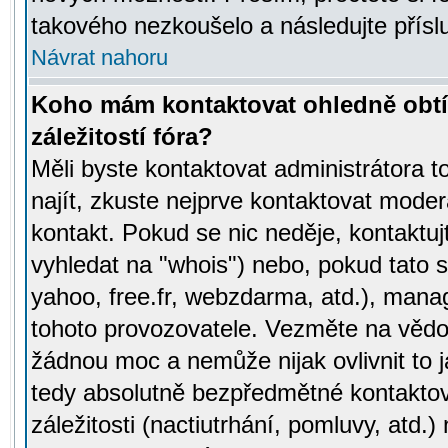
takového nezkoušelo a následujte přísl
Návrat nahoru
Koho mám kontaktovat ohledně obtí
záležitostí fóra?
Měli byste kontaktovat administrátora t
najít, zkuste nejprve kontaktovat moder
kontakt. Pokud se nic neděje, kontaktu
vyhledat na "whois") nebo, pokud tato s
yahoo, free.fr, webzdarma, atd.), mana
tohoto provozovatele. Vezměte na vě
žádnou moc a nemůže nijak ovlivnit to j
tedy absolutně bezpředmětné kontaktov
záležitosti (nactiutrhání, pomluvy, atd