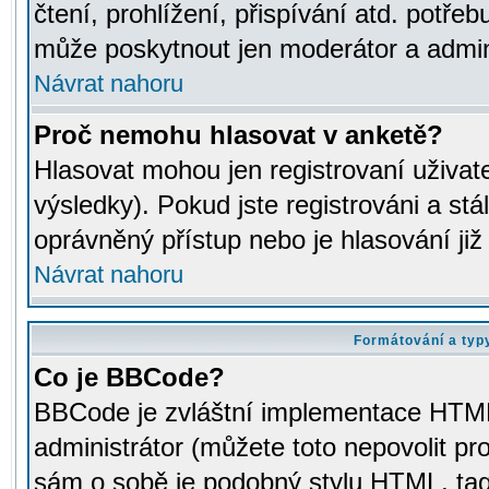
čtení, prohlížení, přispívání atd. potřeb
může poskytnout jen moderátor a adminis
Návrat nahoru
Proč nemohu hlasovat v anketě?
Hlasovat mohou jen registrovaní uživat
výsledky). Pokud jste registrováni a st
oprávněný přístup nebo je hlasování ji
Návrat nahoru
Formátování a typ
Co je BBCode?
BBCode je zvláštní implementace HTML.
administrátor (můžete toto nepovolit pr
sám o sobě je podobný stylu HTML, tag