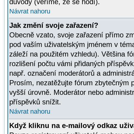
důvody (věříme, že se hodí).
Návrat nahoru
Jak změní svoje zařazení?
Obecně vzato, svoje zařazení přímo zm
pod vaším uživatelským jménem v témat
záleží na použitém vzhledu). Většina fó
rozlišení počtu vámi přidaných příspěvků 
např. označení moderátorů a administrá
Prosím, nezatěžujte fórum zbytečným př
vyšší úrovně. Moderátor nebo administ
příspěvků snížit.
Návrat nahoru
Když kliknu na e-mailový odkaz uživa