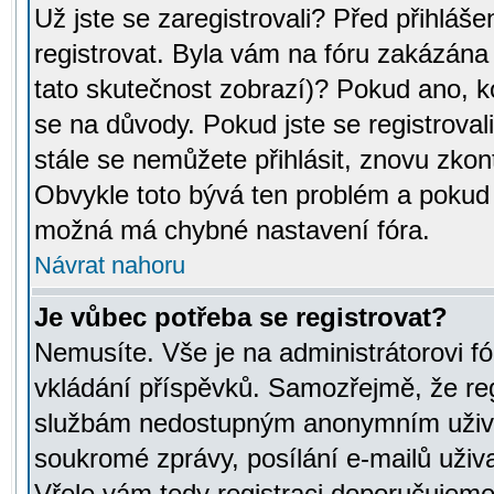
Už jste se zaregistrovali? Před přihláše
registrovat. Byla vám na fóru zakázána
tato skutečnost zobrazí)? Pokud ano, ko
se na důvody. Pokud jste se registrovali,
stále se nemůžete přihlásit, znovu zkont
Obvykle toto bývá ten problém a pokud n
možná má chybné nastavení fóra.
Návrat nahoru
Je vůbec potřeba se registrovat?
Nemusíte. Vše je na administrátorovi fó
vkládání příspěvků. Samozřejmě, že reg
službám nedostupným anonymním uživat
soukromé zprávy, posílání e-mailů uživa
Vřele vám tedy registraci doporučujeme.