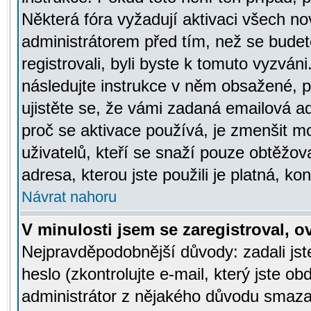
Některá fóra vyžadují aktivaci všech n
administrátorem před tím, než se budete
registrovali, byli byste k tomuto vyzván
následujte instrukce v něm obsažené, po
ujistěte se, že vámi zadaná emailová a
proč se aktivace používá, je zmenšit 
uživatelů, kteří se snaží pouze obtěžovat
adresa, kterou jste použili je platná, ko
Návrat nahoru
V minulosti jsem se zaregistroval, 
Nejpravděpodobnější důvody: zadali js
heslo (zkontrolujte e-mail, který jste obd
administrátor z nějakého důvodu smazal