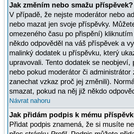
Jak změním nebo smažu příspěvek?
V případě, že nejste moderátor nebo ad
nebo mazat jen svoje příspěvky. Můžete
omezeného času po přispění) kliknutím 
někdo odpověděl na váš příspěvek a vy
malinký dodatek u příspěvku, který ukazu
upravovali. Tento dodatek se neobjeví,
nebo pokud moderátor či administrátor z
zanechat vzkaz proč jej změnili). Norm
smazat, pokud na něj již někdo odpověd
Návrat nahoru
Jak přidám podpis k mému příspěv
Přidat podpis znamená, že si musíte nej
přes stránku
Profil
. Podpis můžete přid