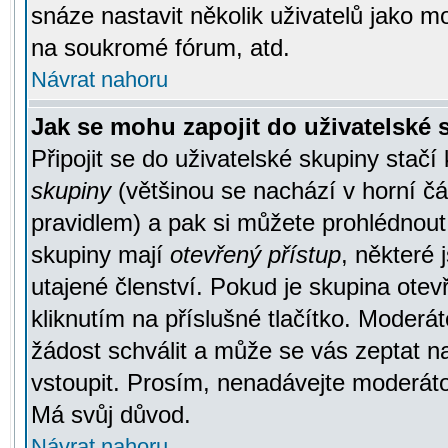
snáze nastavit několik uživatelů jako m
na soukromé fórum, atd.
Návrat nahoru
Jak se mohu zapojit do uživatelské
Připojit se do uživatelské skupiny stačí
skupiny
(většinou se nachází v horní čás
pravidlem) a pak si můžete prohlédnou
skupiny mají
otevřený přístup
, některé 
utajené členství. Pokud je skupina ote
kliknutím na příslušné tlačítko. Moderá
žádost schválit a může se vás zeptat n
vstoupit. Prosím, nenadávejte moderáto
Má svůj důvod.
Návrat nahoru