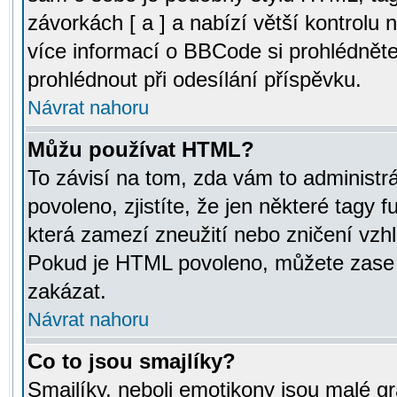
závorkách [ a ] a nabízí větší kontrolu 
více informací o BBCode si prohlédnět
prohlédnout při odesílání příspěvku.
Návrat nahoru
Můžu používat HTML?
To závisí na tom, zda vám to administr
povoleno, zjistíte, že jen některé tagy f
která zamezí zneužití nebo zničení vzh
Pokud je HTML povoleno, můžete zase p
zakázat.
Návrat nahoru
Co to jsou smajlíky?
Smajlíky, neboli emotikony jsou malé gr