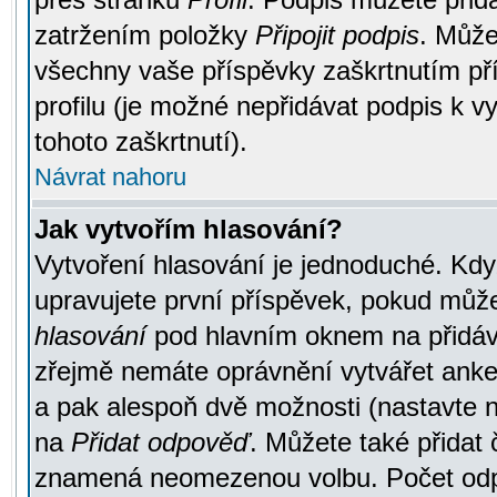
zatržením položky
Připojit podpis
. Může
všechny vaše příspěvky zaškrtnutím pří
profilu (je možné nepřidávat podpis k
tohoto zaškrtnutí).
Návrat nahoru
Jak vytvořím hlasování?
Vytvoření hlasování je jednoduché. Kdy
upravujete první příspěvek, pokud můžet
hlasování
pod hlavním oknem na přidává
zřejmě nemáte oprávnění vytvářet anket
a pak alespoň dvě možnosti (nastavte 
na
Přidat odpověď
. Můžete také přidat 
znamená neomezenou volbu. Počet odpo