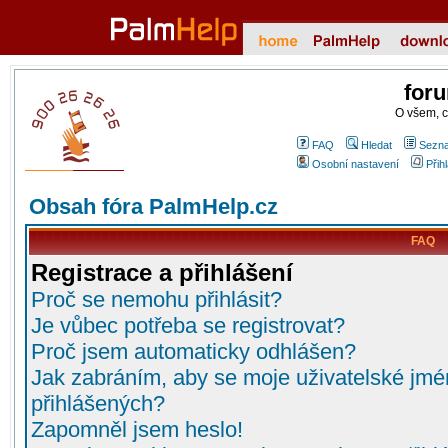
for
O všem, 
FAQ
Hledat
Sezna
Osobní nastavení
Přih
Obsah fóra PalmHelp.cz
FAQ
Registrace a přihlášení
Proč se nemohu přihlásit?
Je vůbec potřeba se registrovat?
Proč jsem automaticky odhlášen?
Jak zabráním, aby se moje uživatelské jmé
přihlášených?
Zapomněl jsem heslo!