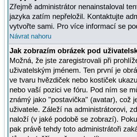
Zřejmě administrátor nenainstaloval tent
jazyka zatím nepřeložil. Kontaktujte adm
vytvořte sami. Pro více informací se po
Návrat nahoru
Jak zobrazím obrázek pod uživatel
Možná, že jste zaregistrovali při prohl
uživatelským jménem. Ten první je obrá
ve tvaru hvězdiček nebo kostiček ukazujíc
nebo vaší pozici ve fóru. Pod ním se m
známý jako "postavička" (avatar), což 
uživatele. Záleží na administrátorovi, zd
naloží (v jaké podobě se zobrazí). Pok
pak právě tehdy toto administrátoři zaká