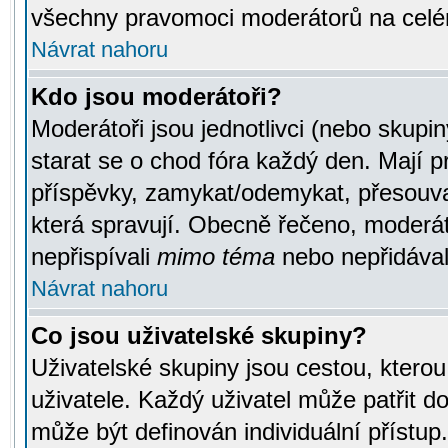
všechny pravomoci moderátorů na celé
Návrat nahoru
Kdo jsou moderátoři?
Moderátoři jsou jednotlivci (nebo skupiny
starat se o chod fóra každý den. Mají 
příspěvky, zamykat/odemykat, přesouva
která spravují. Obecně řečeno, moderáto
nepřispívali
mimo téma
nebo nepřidávali
Návrat nahoru
Co jsou uživatelské skupiny?
Uživatelské skupiny jsou cestou, ktero
uživatele. Každý uživatel může patřit d
může být definován individuální přístu