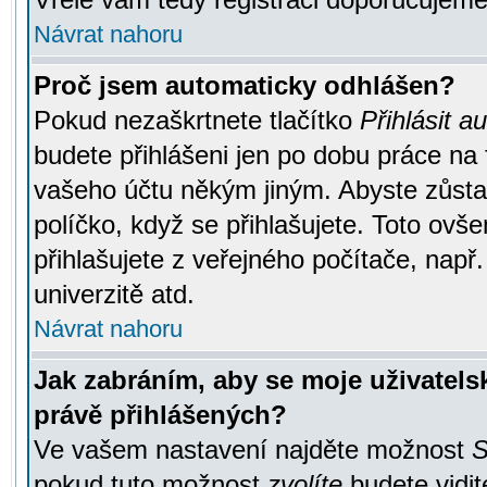
Návrat nahoru
Proč jsem automaticky odhlášen?
Pokud nezaškrtnete tlačítko
Přihlásit a
budete přihlášeni jen po dobu práce na 
vašeho účtu někým jiným. Abyste zůstali
políčko, když se přihlašujete. Toto ov
přihlašujete z veřejného počítače, např
univerzitě atd.
Návrat nahoru
Jak zabráním, aby se moje uživatel
právě přihlášených?
Ve vašem nastavení najděte možnost
S
pokud tuto možnost
zvolíte
budete vidit