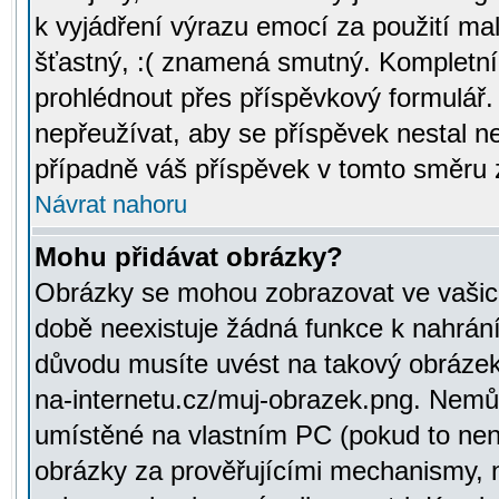
k vyjádření výrazu emocí za použití ma
šťastný, :( znamená smutný. Kompletní
prohlédnout přes příspěvkový formulář.
nepřeužívat, aby se příspěvek nestal 
případně váš příspěvek v tomto směru 
Návrat nahoru
Mohu přidávat obrázky?
Obrázky se mohou zobrazovat ve vašich
době neexistuje žádná funkce k nahrání
důvodu musíte uvést na takový obrázek
na-internetu.cz/muj-obrazek.png. Nemů
umístěné na vlastním PC (pokud to není
obrázky za prověřujícími mechanismy, 