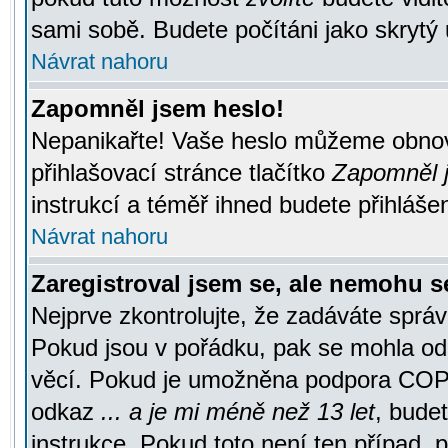
sami sobě. Budete počítáni jako skrytý 
Návrat nahoru
Zapomněl jsem heslo!
Nepanikařte! Vaše heslo můžeme obnov
přihlašovací stránce tlačítko
Zapomněl j
instrukcí a téměř ihned budete přihlášen
Návrat nahoru
Zaregistroval jsem se, ale nemohu se
Nejprve zkontrolujte, že zadáváte správ
Pokud jsou v pořádku, pak se mohla ode
věcí. Pokud je umožněna podpora COPPA a
odkaz
... a je mi méně než 13 let
, bude
instrukce. Pokud toto není ten případ, 