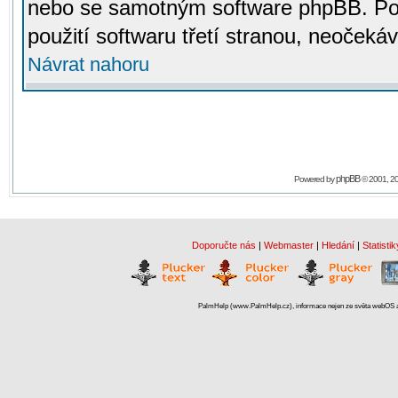
nebo se samotným software phpBB. Po
použití softwaru třetí stranou, neoček
Návrat nahoru
phpBB
Powered by
© 2001, 2
Doporučte nás
|
Webmaster
|
Hledání
|
Statistik
PalmHelp (www.PalmHelp.cz), informace nejen ze světa webOS a 