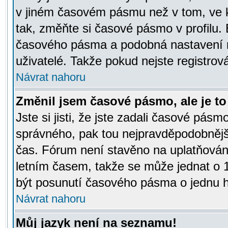
v jiném časovém pásmu než v tom, ve k
tak, změňte si časové pásmo v profilu
časového pásma a podobná nastavení m
uživatelé. Takže pokud nejste registrová
Návrat nahoru
Změnil jsem časové pásmo, ale je to 
Jste si jisti, že jste zadali časové pásm
správného, pak tou nejpravděpodobnější
čas. Fórum není stavěno na uplatňován
letním časem, takže se může jednat o 
být posunutí časového pásma o jednu ho
Návrat nahoru
Můj jazyk není na seznamu!