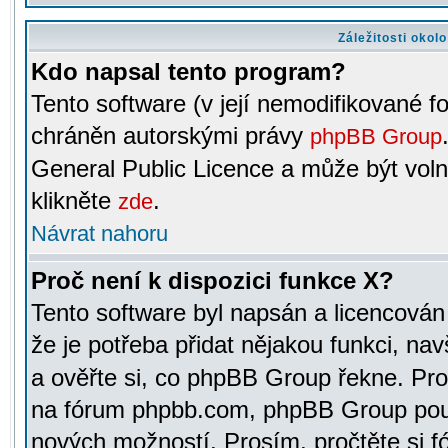
Záležitosti okol
Kdo napsal tento program?
Tento software (v její nemodifikované f
chráněn autorskými právy
phpBB Group
General Public Licence a může být voln
klikněte
.
zde
Návrat nahoru
Proč není k dispozici funkce X?
Tento software byl napsán a licencová
že je potřeba přidat nějakou funkci, nav
a ověřte si, co phpBB Group řekne. Pro
na fórum phpbb.com, phpBB Group pou
nových možností. Prosím, pročtěte si fó