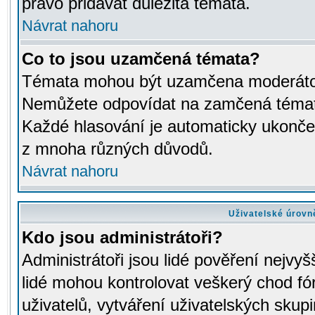
právo přidávat důležitá témata.
Návrat nahoru
Co to jsou uzamčená témata?
Témata mohou být uzamčena moderáto
Nemůžete odpovídat na zamčená témata
Každé hlasování je automaticky ukon
z mnoha různých důvodů.
Návrat nahoru
Uživatelské úrovn
Kdo jsou administrátoři?
Administrátoři jsou lidé pověření nejvyš
lidé mohou kontrolovat veškerý chod fó
uživatelů, vytváření uživatelských skup