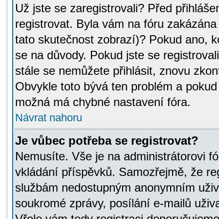
Už jste se zaregistrovali? Před přihláše
registrovat. Byla vám na fóru zakázána
tato skutečnost zobrazí)? Pokud ano, ko
se na důvody. Pokud jste se registrovali,
stále se nemůžete přihlásit, znovu zkont
Obvykle toto bývá ten problém a pokud n
možná má chybné nastavení fóra.
Návrat nahoru
Je vůbec potřeba se registrovat?
Nemusíte. Vše je na administrátorovi fó
vkládání příspěvků. Samozřejmě, že reg
službám nedostupným anonymním uživat
soukromé zprávy, posílání e-mailů uživa
Vřele vám tedy registraci doporučujeme.