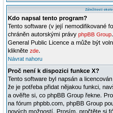
Záležitosti okol
Kdo napsal tento program?
Tento software (v její nemodifikované f
chráněn autorskými právy
phpBB Group
General Public Licence a může být voln
klikněte
.
zde
Návrat nahoru
Proč není k dispozici funkce X?
Tento software byl napsán a licencová
že je potřeba přidat nějakou funkci, nav
a ověřte si, co phpBB Group řekne. Pro
na fórum phpbb.com, phpBB Group pou
nových možností. Prosím, pročtěte si fó