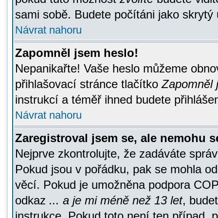
sami sobě. Budete počítáni jako skrytý 
Návrat nahoru
Zapomněl jsem heslo!
Nepanikařte! Vaše heslo můžeme obnov
přihlašovací stránce tlačítko
Zapomněl j
instrukcí a téměř ihned budete přihlášen
Návrat nahoru
Zaregistroval jsem se, ale nemohu se
Nejprve zkontrolujte, že zadáváte správ
Pokud jsou v pořádku, pak se mohla ode
věcí. Pokud je umožněna podpora COPPA a
odkaz
... a je mi méně než 13 let
, bude
instrukce. Pokud toto není ten případ, 