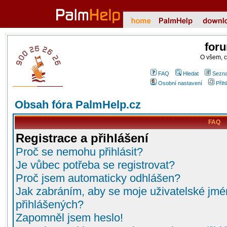
for
O všem, 
FAQ
Hledat
Sezna
Osobní nastavení
Přih
Obsah fóra PalmHelp.cz
FAQ
Registrace a přihlášení
Proč se nemohu přihlásit?
Je vůbec potřeba se registrovat?
Proč jsem automaticky odhlášen?
Jak zabráním, aby se moje uživatelské jmé
přihlášených?
Zapomněl jsem heslo!