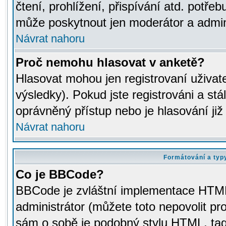
čtení, prohlížení, přispívání atd. potřeb
může poskytnout jen moderátor a adminis
Návrat nahoru
Proč nemohu hlasovat v anketě?
Hlasovat mohou jen registrovaní uživat
výsledky). Pokud jste registrováni a st
oprávněný přístup nebo je hlasování ji
Návrat nahoru
Formátování a typ
Co je BBCode?
BBCode je zvláštní implementace HTML.
administrátor (můžete toto nepovolit pr
sám o sobě je podobný stylu HTML, tag