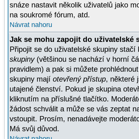
snáze nastavit několik uživatelů jako m
na soukromé fórum, atd.
Návrat nahoru
Jak se mohu zapojit do uživatelské
Připojit se do uživatelské skupiny stačí
skupiny
(většinou se nachází v horní čás
pravidlem) a pak si můžete prohlédnou
skupiny mají
otevřený přístup
, některé 
utajené členství. Pokud je skupina ote
kliknutím na příslušné tlačítko. Moderá
žádost schválit a může se vás zeptat n
vstoupit. Prosím, nenadávejte moderáto
Má svůj důvod.
Návrat nahoru