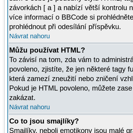
závorkách [ a ] a nabízí větší kontrolu 
více informací o BBCode si prohlédnět
prohlédnout při odesílání příspěvku.
Návrat nahoru
Můžu používat HTML?
To závisí na tom, zda vám to administr
povoleno, zjistíte, že jen některé tagy f
která zamezí zneužití nebo zničení vzh
Pokud je HTML povoleno, můžete zase p
zakázat.
Návrat nahoru
Co to jsou smajlíky?
Smajlíky, neboli emotikony jsou malé gr