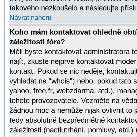
takového nezkoušelo a následujte přísl
Návrat nahoru
Koho mám kontaktovat ohledně obtí
záležitostí fóra?
Měli byste kontaktovat administrátora t
najít, zkuste nejprve kontaktovat moder
kontakt. Pokud se nic neděje, kontaktu
vyhledat na "whois") nebo, pokud tato s
yahoo, free.fr, webzdarma, atd.), mana
tohoto provozovatele. Vezměte na vě
žádnou moc a nemůže nijak ovlivnit to j
tedy absolutně bezpředmětné kontaktov
záležitosti (nactiutrhání, pomluvy, atd