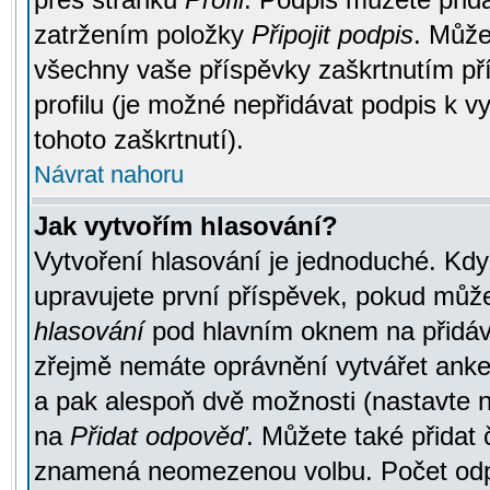
zatržením položky
Připojit podpis
. Může
všechny vaše příspěvky zaškrtnutím pří
profilu (je možné nepřidávat podpis k
tohoto zaškrtnutí).
Návrat nahoru
Jak vytvořím hlasování?
Vytvoření hlasování je jednoduché. Kdy
upravujete první příspěvek, pokud můžet
hlasování
pod hlavním oknem na přidává
zřejmě nemáte oprávnění vytvářet anket
a pak alespoň dvě možnosti (nastavte 
na
Přidat odpověď
. Můžete také přidat 
znamená neomezenou volbu. Počet odpo