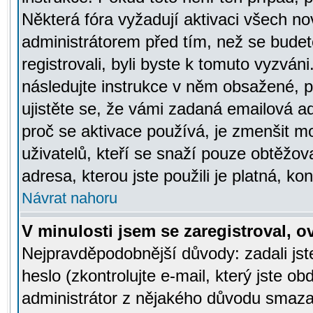
Některá fóra vyžadují aktivaci všech n
administrátorem před tím, než se budete
registrovali, byli byste k tomuto vyzván
následujte instrukce v něm obsažené, po
ujistěte se, že vámi zadaná emailová a
proč se aktivace používá, je zmenšit 
uživatelů, kteří se snaží pouze obtěžovat
adresa, kterou jste použili je platná, ko
Návrat nahoru
V minulosti jsem se zaregistroval, 
Nejpravděpodobnější důvody: zadali js
heslo (zkontrolujte e-mail, který jste obd
administrátor z nějakého důvodu smazal