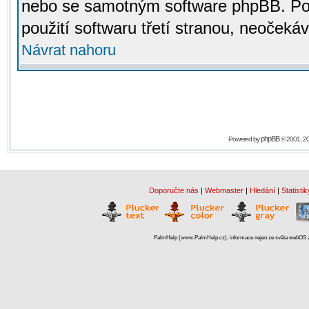
nebo se samotným software phpBB. Po
použití softwaru třetí stranou, neoček
Návrat nahoru
phpBB
Powered by
© 2001, 2
Doporučte nás
|
Webmaster
|
Hledání
|
Statistik
PalmHelp (www.PalmHelp.cz), informace nejen ze světa webOS a 