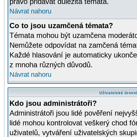
právo přidávat důležitá témata.
Návrat nahoru
Co to jsou uzamčená témata?
Témata mohou být uzamčena moderáto
Nemůžete odpovídat na zamčená témata
Každé hlasování je automaticky ukon
z mnoha různých důvodů.
Návrat nahoru
Uživatelské úrovn
Kdo jsou administrátoři?
Administrátoři jsou lidé pověření nejvyš
lidé mohou kontrolovat veškerý chod fó
uživatelů, vytváření uživatelských skup