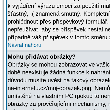
k vyjádření výrazu emocí za použití ma
šťastný, :( znamená smutný. Kompletní
prohlédnout přes příspěvkový formulář.
nepřeužívat, aby se příspěvek nestal 
případně váš příspěvek v tomto směru 
Návrat nahoru
Mohu přidávat obrázky?
Obrázky se mohou zobrazovat ve vašich
době neexistuje žádná funkce k nahrání
důvodu musíte uvést na takový obrázek
na-internetu.cz/muj-obrazek.png. Nemů
umístěné na vlastním PC (pokud to není
obrázky za prověřujícími mechanismy, 