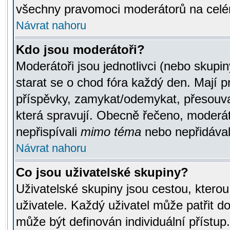
všechny pravomoci moderátorů na celé
Návrat nahoru
Kdo jsou moderátoři?
Moderátoři jsou jednotlivci (nebo skupiny
starat se o chod fóra každý den. Mají 
příspěvky, zamykat/odemykat, přesouva
která spravují. Obecně řečeno, moderáto
nepřispívali
mimo téma
nebo nepřidávali
Návrat nahoru
Co jsou uživatelské skupiny?
Uživatelské skupiny jsou cestou, ktero
uživatele. Každý uživatel může patřit d
může být definován individuální přístu