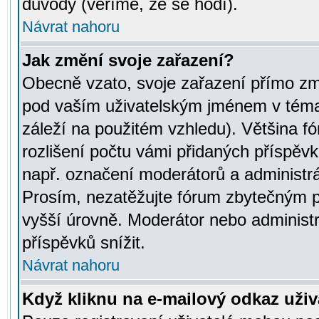
důvody (věříme, že se hodí).
Návrat nahoru
Jak změní svoje zařazení?
Obecně vzato, svoje zařazení přímo zm
pod vaším uživatelským jménem v témat
záleží na použitém vzhledu). Většina fó
rozlišení počtu vámi přidaných příspěvků 
např. označení moderátorů a administrá
Prosím, nezatěžujte fórum zbytečným př
vyšší úrovně. Moderátor nebo administ
příspěvků snížit.
Návrat nahoru
Když kliknu na e-mailový odkaz uživa