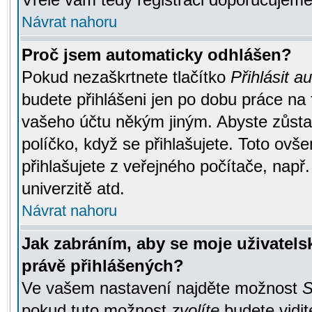
Návrat nahoru
Proč jsem automaticky odhlášen?
Pokud nezaškrtnete tlačítko
Přihlásit a
budete přihlášeni jen po dobu práce na 
vašeho účtu někým jiným. Abyste zůstali
políčko, když se přihlašujete. Toto ov
přihlašujete z veřejného počítače, např
univerzitě atd.
Návrat nahoru
Jak zabráním, aby se moje uživatel
právě přihlášených?
Ve vašem nastavení najděte možnost
S
pokud tuto možnost
zvolíte
budete vidit