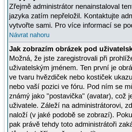
Zřejmě administrátor nenainstaloval tent
jazyka zatím nepřeložil. Kontaktujte adm
vytvořte sami. Pro více informací se po
Návrat nahoru
Jak zobrazím obrázek pod uživatel
Možná, že jste zaregistrovali při prohl
uživatelským jménem. Ten první je obrá
ve tvaru hvězdiček nebo kostiček ukazujíc
nebo vaší pozici ve fóru. Pod ním se m
známý jako "postavička" (avatar), což 
uživatele. Záleží na administrátorovi, zd
naloží (v jaké podobě se zobrazí). Pok
pak právě tehdy toto administrátoři zaká