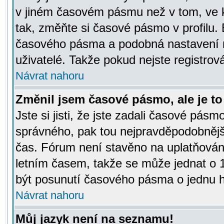
v jiném časovém pásmu než v tom, ve k
tak, změňte si časové pásmo v profilu
časového pásma a podobná nastavení m
uživatelé. Takže pokud nejste registrová
Návrat nahoru
Změnil jsem časové pásmo, ale je to 
Jste si jisti, že jste zadali časové pásm
správného, pak tou nejpravděpodobnější
čas. Fórum není stavěno na uplatňován
letním časem, takže se může jednat o 
být posunutí časového pásma o jednu ho
Návrat nahoru
Můj jazyk není na seznamu!