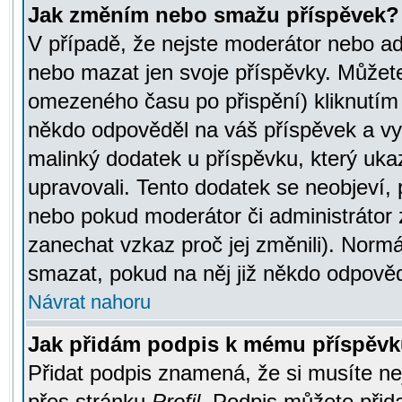
Jak změním nebo smažu příspěvek?
V případě, že nejste moderátor nebo ad
nebo mazat jen svoje příspěvky. Můžete
omezeného času po přispění) kliknutím 
někdo odpověděl na váš příspěvek a vy
malinký dodatek u příspěvku, který ukazu
upravovali. Tento dodatek se neobjeví,
nebo pokud moderátor či administrátor z
zanechat vzkaz proč jej změnili). Norm
smazat, pokud na něj již někdo odpověd
Návrat nahoru
Jak přidám podpis k mému příspěv
Přidat podpis znamená, že si musíte nej
přes stránku
Profil
. Podpis můžete přid