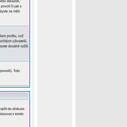
větší obrázek,
povolí či jak s
 byste se měli
em profilu, což
určitých uživatelů,
yste dosáhli vyšší
ovolil). Toto
ispět do diskuze.
lasovat v tomto