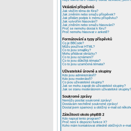
Vkládání příspěvků
Jak vložím téma do fóra?
Jak změním nebo smažu příspěvek?
Jak přidám podpis k mému příspěvku?
Jak vytvořím hlasování?
Jak změním nebo smažu hlasování?
Proč se nemohu dostat k fóru?
Proč nemohu hlasovat v anketě?
Formátování a typy příspěvků
Co je BBCode?
Můžu používat HTML?
Co to jsou smajlíky?
Mohu přidávat obrázky?
Co to jsou oznámení?
Co to jsou důležitá témata?
Co to jsou uzamčená témata?
Uživatelské úrovně a skupiny
Kdo jsou administrátoři?
Kdo jsou moderátoři?
Co jsou uživatelské skupiny?
Jak se mohu zapojit do uživatelské skupiny?
Jak se stanu moderátorem uživatelské skupiny
Soukromé zprávy
Nemůžu posílat soukromé zprávy!
Dostávám nechtěné soukromé zprávy!
Dostal jsem spamový a obtížný e-mail od někoho
Záležitosti okolo phpBB 2
Kdo napsal tento program?
Proč není k dispozici funkce X?
Koho mám kontaktovat ohledně obtížných e-mailů