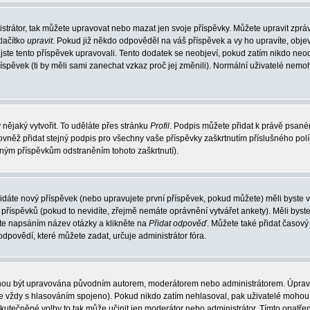
strátor, tak můžete upravovat nebo mazat jen svoje příspěvky. Můžete upravit zprá
lačítko
upravit
. Pokud již někdo odpověděl na váš příspěvek a vy ho upravíte, obje
át jste tento příspěvek upravovali. Tento dodatek se neobjeví, pokud zatím nikdo n
říspěvek (ti by měli sami zanechat vzkaz proč jej změnili). Normální uživatelé nem
 nějaký vytvořit. To uděláte přes stránku
Profil
. Podpis můžete přidat k právě psan
ovněž přidat stejný podpis pro všechny vaše příspěvky zaškrtnutím příslušného pol
aným příspěvkům odstraněním tohoto zaškrtnutí).
idáte nový příspěvek (nebo upravujete první příspěvek, pokud můžete) měli byste vi
říspěvků (pokud to nevidíte, zřejmě nemáte oprávnění vytvářet ankety). Měli byst
te napsáním název otázky a klikněte na
Přidat odpověď
. Můžete také přidat časový 
ovědí, které můžete zadat, určuje administrátor fóra.
mohou být upravována původním autorem, moderátorem nebo administrátorem. Úprav
o je vždy s hlasováním spojeno). Pokud nikdo zatím nehlasoval, pak uživatelé moh
uskutečněné volby to tak může učinit jen moderátor nebo administrátor. Tímto opatř