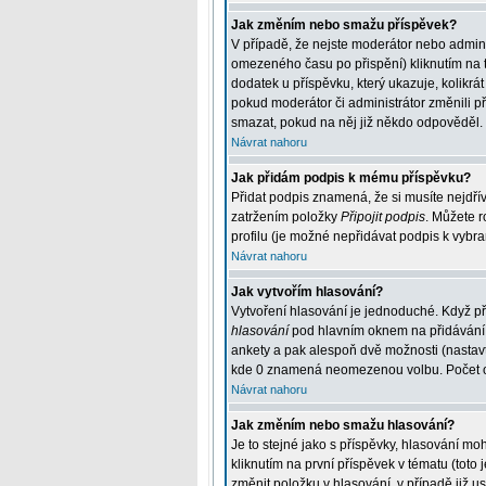
Jak změním nebo smažu příspěvek?
V případě, že nejste moderátor nebo admini
omezeného času po přispění) kliknutím na t
dodatek u příspěvku, který ukazuje, kolikr
pokud moderátor či administrátor změnili p
smazat, pokud na něj již někdo odpověděl.
Návrat nahoru
Jak přidám podpis k mému příspěvku?
Přidat podpis znamená, že si musíte nejdřív
zatržením položky
Připojit podpis
. Můžete r
profilu (je možné nepřidávat podpis k vybr
Návrat nahoru
Jak vytvořím hlasování?
Vytvoření hlasování je jednoduché. Když př
hlasování
pod hlavním oknem na přidávání p
ankety a pak alespoň dvě možnosti (nastav
kde 0 znamená neomezenou volbu. Počet odp
Návrat nahoru
Jak změním nebo smažu hlasování?
Je to stejné jako s příspěvky, hlasování 
kliknutím na první příspěvek v tématu (tot
změnit položku v hlasování, v případě již 