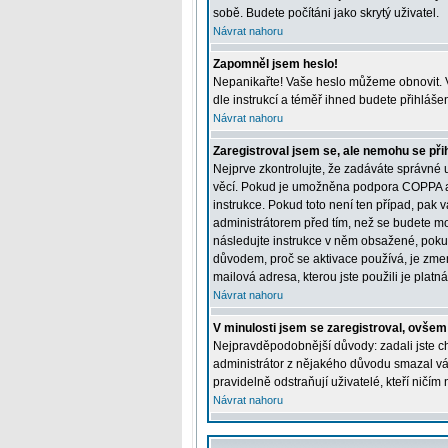
sobě. Budete počítáni jako skrytý uživatel.
Návrat nahoru
Zapomněl jsem heslo!
Nepanikařte! Vaše heslo můžeme obnovit. V
dle instrukcí a téměř ihned budete přihláše
Návrat nahoru
Zaregistroval jsem se, ale nemohu se přih
Nejprve zkontrolujte, že zadáváte správné 
věcí. Pokud je umožněna podpora COPPA a kl
instrukce. Pokud toto není ten případ, pak 
administrátorem před tím, než se budete moci
následujte instrukce v něm obsažené, pokud
důvodem, proč se aktivace používá, je zme
mailová adresa, kterou jste použili je platná
Návrat nahoru
V minulosti jsem se zaregistroval, ovšem
Nejpravděpodobnější důvody: zadali jste chy
administrátor z nějakého důvodu smazal váš 
pravidelně odstraňují uživatelé, kteří ničím
Návrat nahoru