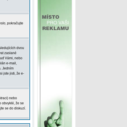
eslo
, pokračujte
sledujících dvou
vat zaslané
 buď Vámi, nebo
slán e-mail,
á. Jedním
jste jisti, že e-
straci) nebo
o obvyklé, že se
jte se do diskuzí.