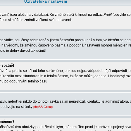
Uživatelská nastavení
ováni) jsou uložena v databázi. Ke změně stačí kliknout na odkaz
Profil
(obvykle se
. Takto si můžete změnit veškerá svá nastavení.
co vidíte jsou časy zobrazené v jiném časovém pásmu než v tom, ve kterém se nach
rte na vědomí, že změnou časového pásma a podobná nastavení mohou měnit jen re
oto je dobrý důvod tak učinit!
e špatně!
správně, a přesto se liší od toho správného, pak tou nejpravděpodobnější odpovědí je
ní rozdílu mezi standardním a letním časem, takže se může jednat o 1 hodinový ro
u po dobu trvání letního času.
zyk, neboť jej nikdo do tohoto jazyka zatím nepřeložil. Kontaktujte administrátora, 
e podívejte na stránky
.
phpBB Group
 jménem?
í příspěvků dva obrázky pod uživatelským jménem. Ten první je obrázek spojený s va