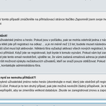
 tomto případě zmáčkněte na přihlašovací stránce tlačítko
Zapomněl jsem svoje h
ni
lásit!
uživatelské jméno a heslo. Pokud jsou v pořádku, pak se mohla odehrát jedna z ná
ikli jste při registraci na odkaz
... a je mi méně než 13 let
, budete muset následo
váš účet musí být aktivován. Některá fóra vyžadují aktivaci všech nových registrací,
 přihlásit. Když jste se registrovali, byli byste k tomuto vyzváni. Pokud vám byl za
 jste tento email neobdrželi, ujistěte se, že vámi zadaná emailová adresa je platn
nšit možnost výskytu
nežádoucích
uživatelů, kteří se snaží pouze obtěžovat. Pokud si 
, kontaktujte administrátora fóra.
 nyní se nemohu přihlásit?!
bné uživatelské jméno nebo heslo (zkontrolujte e-mail, který jste obdrželi při regi
účet. Pokud je to ten druhý případ, pak jste možná nevložili žádný příspěvek. Je t
 nepřispěli, aby se zmenšila velikost databáze. Zkuste se zaregistrovat znovu a zapo