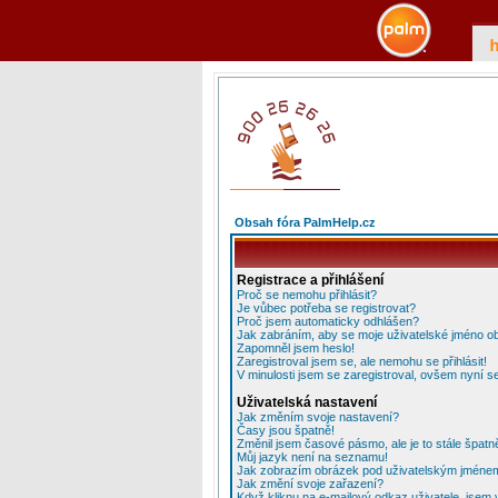
Obsah fóra PalmHelp.cz
Registrace a přihlášení
Proč se nemohu přihlásit?
Je vůbec potřeba se registrovat?
Proč jsem automaticky odhlášen?
Jak zabráním, aby se moje uživatelské jméno o
Zapomněl jsem heslo!
Zaregistroval jsem se, ale nemohu se přihlásit!
V minulosti jsem se zaregistroval, ovšem nyní se
Uživatelská nastavení
Jak změním svoje nastavení?
Časy jsou špatně!
Změnil jsem časové pásmo, ale je to stále špatn
Můj jazyk není na seznamu!
Jak zobrazím obrázek pod uživatelským jméne
Jak změní svoje zařazení?
Když kliknu na e-mailový odkaz uživatele, jsem 