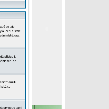
padě se tato
vyloučeni a stále
administrátora,
dá přístup k
řihlášení do
nit zneužití
 když se
trátory nebo sami