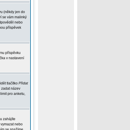
vu (někdy jen do
ví se vám malinký
eodpověděl nebo
ohou příspěvek
ému příspěvku
íčka v nastavení
dět tlačítko
Přidat
e zadat název
limit pro anketu,
u zahájíte
ou vymazat nebo
ením se snažíme