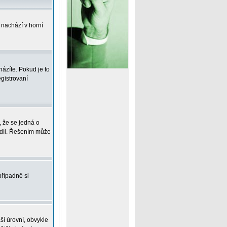
 nachází v horní
ázíte. Pokud je to
gistrovaní
, že se jedná o
zdíl. Řešením může
případně si
ší úrovní, obvykle