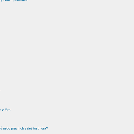
?
 z fóra!
 nebo právních záležitostí fóra?