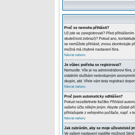
Proč se nemohu přihlásit?
Už jste se zaregistrovali? Před přihlášením
skutečnost zobrazí)? Pokud ano, kontaktujte 
se nemůžete přihlásit, znovu zkontrolujte p
možná má chybné nastavení fóra.
Návrat nahoru
Je vůbec potřeba se registrovat?
Nemusíte. Vše je na administrátorovi fóra, 
ostatním službám nedostupným anonymním už
skupin, atd. Vřele vám tedy registraci dopor
Návrat nahoru
Proč jsem automaticky odhlášen?
Pokud nezaškrtnete tlačítko
Přihlásit automa
vašeho účtu někým jiným. Abyste zůstali při
přihlašujete z veřejného počítače, např. v k
Návrat nahoru
Jak zabráním, aby se moje uživatelské j
Ve vašem nastavení najděte možnost
Skrýt