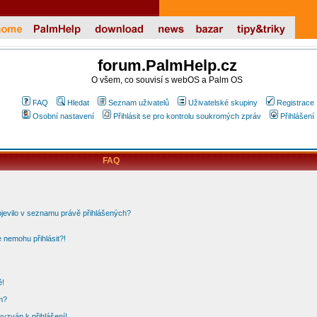
forum.PalmHelp.cz
O všem, co souvisí s webOS a Palm OS
FAQ
Hledat
Seznam uživatelů
Uživatelské skupiny
Registrace
Osobní nastavení
Přihlásit se pro kontrolu soukromých zpráv
Přihlášení
FAQ
bjevilo v seznamu právě přihlášených?
 nemohu přihlásit?!
ě!
m?
vyzván k přihlášení!