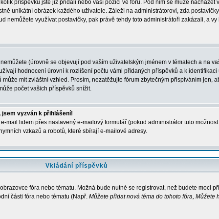
kolik příspěvků jste již přidali nebo vaší pozici ve fóru. Pod ním se může nacházet 
stně unikátní obrázek každého uživatele. Záleží na administrátorovi, zda postavičky 
ud nemůžete využívat postavičky, pak právě tehdy toto administrátoři zakázali, a vy
 nemůžete (úrovně se objevují pod vaším uživatelským jménem v tématech a na vaš
žívají hodnocení úrovní k rozlišení počtu vámi přidaných příspěvků a k identifikaci 
 může mít zvláštní vzhled. Prosím, nezatěžujte fórum zbytečným přispíváním jen, ab
ůže počet vašich příspěvků snížit.
 jsem vyzván k přihlášení!
e-mail lidem přes nastavený e-mailový formulář (pokud administrátor tuto možnost p
ymních vzkazů a robotů, které sbírají e-mailové adresy.
Vkládání příspěvků
a obrazovce fóra nebo tématu. Možná bude nutné se registrovat, než budete moci př
dní části fóra nebo tématu (Např.
Můžete přidat nová téma do tohoto fóra, Můžete h