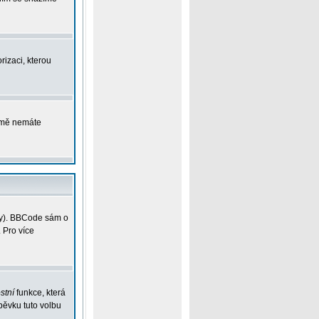
rizaci, kterou
ejmě nemáte
vky). BBCode sám o
 Pro více
stní
funkce, která
pěvku tuto volbu