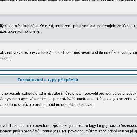
m lidem či skupinám. Ke čtení, prohlížení, přispívání atd. potřebujete zvláštní auto
or, takže kontaktujte je.
aby nebyly zkresleny výsledky). Pokud jste registrováni a stále nemůžete volit, zř
ončeno.
Formátování a typy příspěvků
eho použití rozhoduje administrátor (můžete toto nepovolit pro jednotlivé příspě
ny v hranatých závorkách [ a ] a nabízí větší kontrolu nad tím, co a jak se zobrazí.
, kterého si můžete prohlédnout při odesílání příspěvku.
ovolí. Pokud to máte povoleno, zjistíte, že jen některé tagy fungují, což je
bezpečno
působení jiných problémů. Pokud je HTML povoleno, můžete zase příspěvek od přís