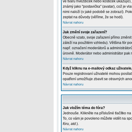
ve tvaru hvězdiček nebo kostiček ukazující, 
známý jako "postavička" (avatar), což je vla
nimi naloží (v jaké podobě se zobrazí). Pok
zeptat na důvody (věříme, že se hodí).
Návrat nahoru
Jak změní svoje zařazení?
Obecně vzato, svoje zařazení přímo změnit
záleží na použitém vzhledu). Většina fór pou
např. označení moderátorů a administrátorů
úrovně. Moderátor nebo administrátor pak m
Návrat nahoru
Když kliknu na e-mailový odkaz uživatele,
Pouze registrovaní uživatelé mohou posílat 
opatření umožňuje zbavit se otravných anon
Návrat nahoru
Jak vložím téma do fóra?
Jednouše. Klikněte na příslušné tlačítko n
To, co vám je povoleno můžete vidět na spo
fóru, atd.
).
Návrat nahoru