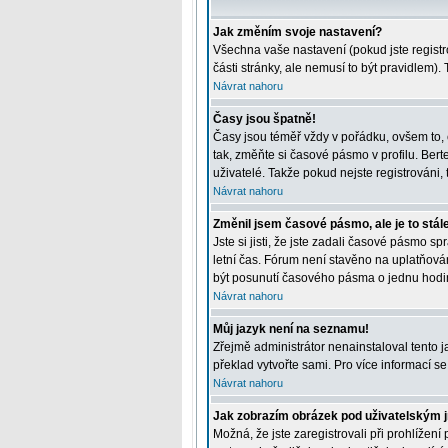
Jak změním svoje nastavení?
Všechna vaše nastavení (pokud jste registr
části stránky, ale nemusí to být pravidlem)
Návrat nahoru
Časy jsou špatně!
Časy jsou téměř vždy v pořádku, ovšem to, 
tak, změňte si časové pásmo v profilu. Be
uživatelé. Takže pokud nejste registrováni, t
Návrat nahoru
Změnil jsem časové pásmo, ale je to stál
Jste si jisti, že jste zadali časové pásmo 
letní čas. Fórum není stavěno na uplatňová
být posunutí časového pásma o jednu hodin
Návrat nahoru
Můj jazyk není na seznamu!
Zřejmě administrátor nenainstaloval tento ja
překlad vytvořte sami. Pro více informací s
Návrat nahoru
Jak zobrazím obrázek pod uživatelským
Možná, že jste zaregistrovali při prohlížen