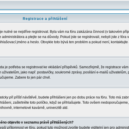
Registrace a přihlášení
 je nutné se nejdříve registrovat. Byla vám na fóru zakázána činnost (v takovém pří
administrátora a ptejte se na důvody. Pokud jste se registrovali, nebyli jste z fóra 
řihlašovací jméno a heslo. Obvykle toto bývá ten problém a pokud není, kontaktujte 
zda je potřeba se registrovat ke vkládání příspěvků. Samozřejmě, že registrace vám 
ivatelům, jako např. postavičky, soukromé zprávy, posílání e-mailů uživatelům, p
učujeme. Zabere to jen pár chvil.
ticky při příští návštěvě
, budete přihlášeni jen po dobu práce na fóru. Toto má zabrá
hlášeni, zaškrtněte toto políčko, když se přihlašujete. Toto ovšem nedoporučujeme,
nihovně, internetové kavárně, univerzitě atd.
méno objevilo v seznamu právě přihlášených?
 vaši přítomnost ve fóru
, pokud tuto možnost
zvolíte
budete viditelní jen pro adminis