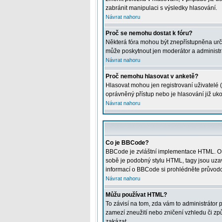
zabránit manipulaci s výsledky hlasování.
Návrat nahoru
Proč se nemohu dostat k fóru?
Některá fóra mohou být znepřístupněna určitý
může poskytnout jen moderátor a administrát
Návrat nahoru
Proč nemohu hlasovat v anketě?
Hlasovat mohou jen registrovaní uživatelé (
oprávněný přístup nebo je hlasování již uk
Návrat nahoru
Co je BBCode?
BBCode je zvláštní implementace HTML. O j
sobě je podobný stylu HTML, tagy jsou uzavře
informací o BBCode si prohlédněte průvodce
Návrat nahoru
Můžu používat HTML?
To závisí na tom, zda vám to administrátor p
zamezí zneužití nebo zničení vzhledu či z
zakázat.