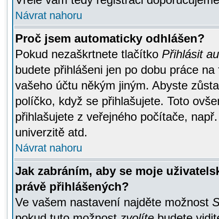
Návrat nahoru
Proč jsem automaticky odhlášen?
Pokud nezaškrtnete tlačítko
Přihlásit a
budete přihlášeni jen po dobu práce na 
vašeho účtu někým jiným. Abyste zůstali
políčko, když se přihlašujete. Toto ov
přihlašujete z veřejného počítače, např
univerzitě atd.
Návrat nahoru
Jak zabráním, aby se moje uživatel
právě přihlášených?
Ve vašem nastavení najděte možnost
S
pokud tuto možnost
zvolíte
budete vidit