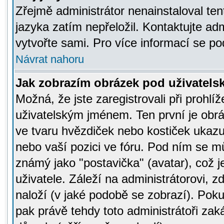
Zřejmě administrátor nenainstaloval tent
jazyka zatím nepřeložil. Kontaktujte adm
vytvořte sami. Pro více informací se po
Návrat nahoru
Jak zobrazím obrázek pod uživatel
Možná, že jste zaregistrovali při prohl
uživatelským jménem. Ten první je obrá
ve tvaru hvězdiček nebo kostiček ukazujíc
nebo vaší pozici ve fóru. Pod ním se m
známý jako "postavička" (avatar), což 
uživatele. Záleží na administrátorovi, zd
naloží (v jaké podobě se zobrazí). Pok
pak právě tehdy toto administrátoři zaká