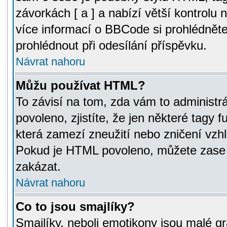
závorkách [ a ] a nabízí větší kontrolu 
více informací o BBCode si prohlédnět
prohlédnout při odesílání příspěvku.
Návrat nahoru
Můžu používat HTML?
To závisí na tom, zda vám to administr
povoleno, zjistíte, že jen některé tagy f
která zamezí zneužití nebo zničení vzh
Pokud je HTML povoleno, můžete zase p
zakázat.
Návrat nahoru
Co to jsou smajlíky?
Smajlíky, neboli emotikony jsou malé gr