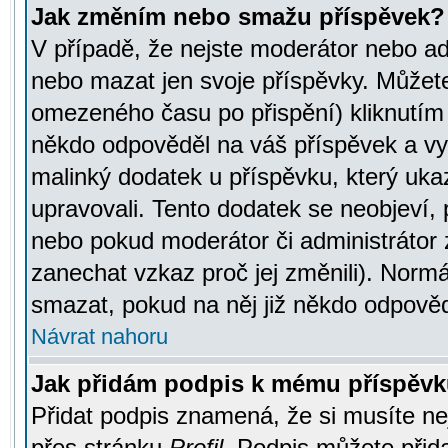
Jak změním nebo smažu příspěvek?
V případě, že nejste moderátor nebo ad
nebo mazat jen svoje příspěvky. Můžete
omezeného času po přispění) kliknutím 
někdo odpověděl na váš příspěvek a vy
malinký dodatek u příspěvku, který ukazu
upravovali. Tento dodatek se neobjeví,
nebo pokud moderátor či administrátor z
zanechat vzkaz proč jej změnili). Norm
smazat, pokud na něj již někdo odpověd
Návrat nahoru
Jak přidám podpis k mému příspěv
Přidat podpis znamená, že si musíte nej
přes stránku
Profil
. Podpis můžete přid