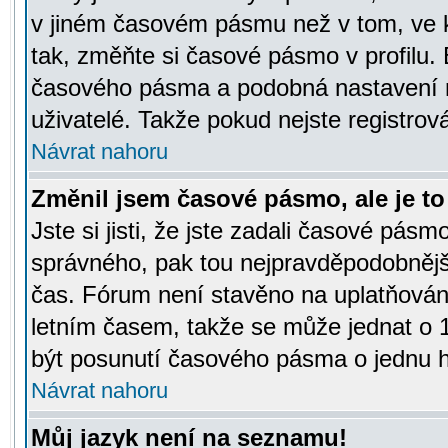
v jiném časovém pásmu než v tom, ve k
tak, změňte si časové pásmo v profilu
časového pásma a podobná nastavení m
uživatelé. Takže pokud nejste registrová
Návrat nahoru
Změnil jsem časové pásmo, ale je to 
Jste si jisti, že jste zadali časové pásm
správného, pak tou nejpravděpodobnější
čas. Fórum není stavěno na uplatňován
letním časem, takže se může jednat o 
být posunutí časového pásma o jednu ho
Návrat nahoru
Můj jazyk není na seznamu!