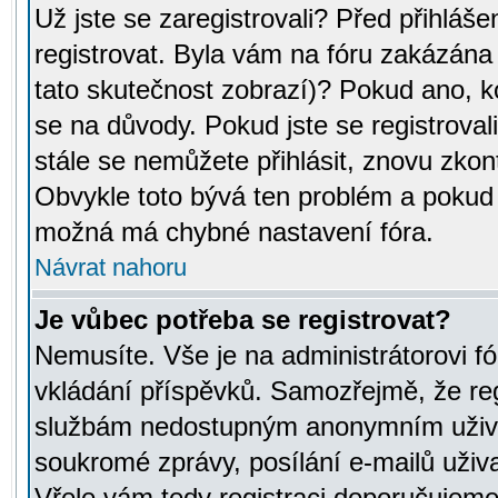
Už jste se zaregistrovali? Před přihláše
registrovat. Byla vám na fóru zakázána
tato skutečnost zobrazí)? Pokud ano, ko
se na důvody. Pokud jste se registrovali,
stále se nemůžete přihlásit, znovu zkont
Obvykle toto bývá ten problém a pokud n
možná má chybné nastavení fóra.
Návrat nahoru
Je vůbec potřeba se registrovat?
Nemusíte. Vše je na administrátorovi fó
vkládání příspěvků. Samozřejmě, že reg
službám nedostupným anonymním uživat
soukromé zprávy, posílání e-mailů uživa
Vřele vám tedy registraci doporučujeme.