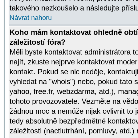
takového nezkoušelo a následujte přísl
Návrat nahoru
Koho mám kontaktovat ohledně obtí
záležitostí fóra?
Měli byste kontaktovat administrátora t
najít, zkuste nejprve kontaktovat moder
kontakt. Pokud se nic neděje, kontaktu
vyhledat na "whois") nebo, pokud tato s
yahoo, free.fr, webzdarma, atd.), mana
tohoto provozovatele. Vezměte na vě
žádnou moc a nemůže nijak ovlivnit to j
tedy absolutně bezpředmětné kontaktov
záležitosti (nactiutrhání, pomluvy, atd