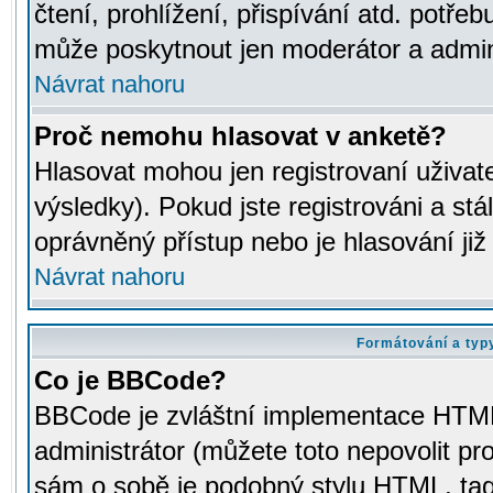
čtení, prohlížení, přispívání atd. potřeb
může poskytnout jen moderátor a adminis
Návrat nahoru
Proč nemohu hlasovat v anketě?
Hlasovat mohou jen registrovaní uživat
výsledky). Pokud jste registrováni a st
oprávněný přístup nebo je hlasování ji
Návrat nahoru
Formátování a typ
Co je BBCode?
BBCode je zvláštní implementace HTML.
administrátor (můžete toto nepovolit pr
sám o sobě je podobný stylu HTML, tag