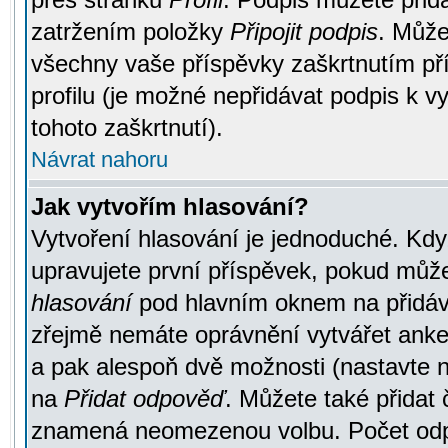
zatržením položky
Připojit podpis
. Může
všechny vaše příspěvky zaškrtnutím pří
profilu (je možné nepřidávat podpis k
tohoto zaškrtnutí).
Návrat nahoru
Jak vytvořím hlasování?
Vytvoření hlasování je jednoduché. Kdy
upravujete první příspěvek, pokud můžet
hlasování
pod hlavním oknem na přidává
zřejmě nemáte oprávnění vytvářet anket
a pak alespoň dvě možnosti (nastavte 
na
Přidat odpověď
. Můžete také přidat 
znamená neomezenou volbu. Počet odpo