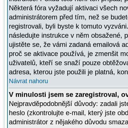
Některá fóra vyžadují aktivaci všech n
administrátorem před tím, než se budete
registrovali, byli byste k tomuto vyzván
následujte instrukce v něm obsažené, po
ujistěte se, že vámi zadaná emailová a
proč se aktivace používá, je zmenšit 
uživatelů, kteří se snaží pouze obtěžovat
adresa, kterou jste použili je platná, ko
Návrat nahoru
V minulosti jsem se zaregistroval, 
Nejpravděpodobnější důvody: zadali js
heslo (zkontrolujte e-mail, který jste obd
administrátor z nějakého důvodu smazal