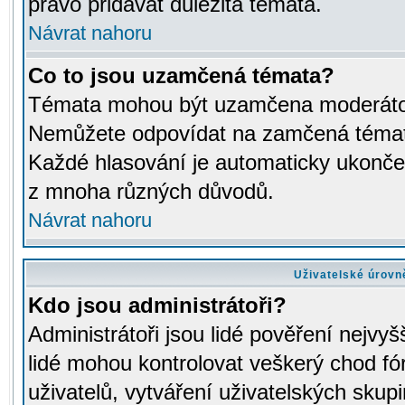
právo přidávat důležitá témata.
Návrat nahoru
Co to jsou uzamčená témata?
Témata mohou být uzamčena moderáto
Nemůžete odpovídat na zamčená témata
Každé hlasování je automaticky ukon
z mnoha různých důvodů.
Návrat nahoru
Uživatelské úrovn
Kdo jsou administrátoři?
Administrátoři jsou lidé pověření nejvyš
lidé mohou kontrolovat veškerý chod fó
uživatelů, vytváření uživatelských skup