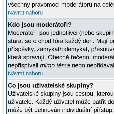
všechny pravomoci moderátorů na celé
Návrat nahoru
Kdo jsou moderátoři?
Moderátoři jsou jednotlivci (nebo skupiny
starat se o chod fóra každý den. Mají 
příspěvky, zamykat/odemykat, přesouva
která spravují. Obecně řečeno, moderáto
nepřispívali
mimo téma
nebo nepřidávali
Návrat nahoru
Co jsou uživatelské skupiny?
Uživatelské skupiny jsou cestou, ktero
uživatele. Každý uživatel může patřit d
může být definován individuální přístu