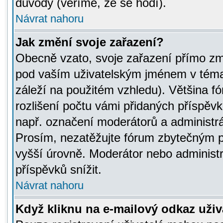
důvody (věříme, že se hodí).
Návrat nahoru
Jak změní svoje zařazení?
Obecně vzato, svoje zařazení přímo zm
pod vaším uživatelským jménem v témat
záleží na použitém vzhledu). Většina fó
rozlišení počtu vámi přidaných příspěvků 
např. označení moderátorů a administrá
Prosím, nezatěžujte fórum zbytečným př
vyšší úrovně. Moderátor nebo administ
příspěvků snížit.
Návrat nahoru
Když kliknu na e-mailový odkaz uživa