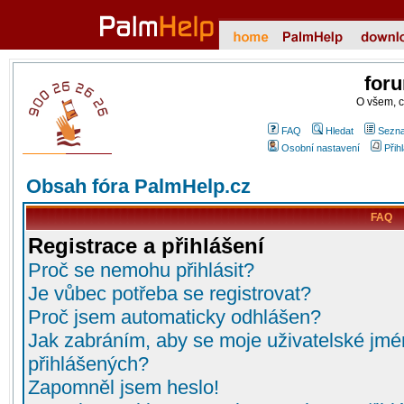
for
O všem, 
FAQ
Hledat
Sezna
Osobní nastavení
Přih
Obsah fóra PalmHelp.cz
FAQ
Registrace a přihlášení
Proč se nemohu přihlásit?
Je vůbec potřeba se registrovat?
Proč jsem automaticky odhlášen?
Jak zabráním, aby se moje uživatelské jmé
přihlášených?
Zapomněl jsem heslo!