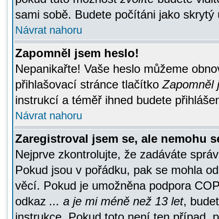
sami sobě. Budete počítáni jako skrytý 
Návrat nahoru
Zapomněl jsem heslo!
Nepanikařte! Vaše heslo můžeme obnov
přihlašovací stránce tlačítko
Zapomněl j
instrukcí a téměř ihned budete přihlášen
Návrat nahoru
Zaregistroval jsem se, ale nemohu se
Nejprve zkontrolujte, že zadáváte správ
Pokud jsou v pořádku, pak se mohla ode
věcí. Pokud je umožněna podpora COPPA a
odkaz
... a je mi méně než 13 let
, bude
instrukce. Pokud toto není ten případ, 