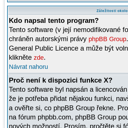
Záležitosti okol
Kdo napsal tento program?
Tento software (v její nemodifikované f
chráněn autorskými právy
phpBB Group
General Public Licence a může být voln
klikněte
.
zde
Návrat nahoru
Proč není k dispozici funkce X?
Tento software byl napsán a licencová
že je potřeba přidat nějakou funkci, nav
a ověřte si, co phpBB Group řekne. Pro
na fórum phpbb.com, phpBB Group pou
nových možností. Prosím, pročtěte si fó