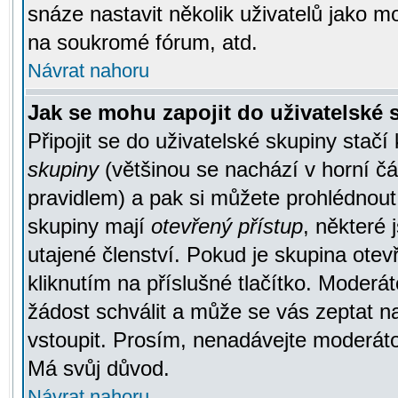
snáze nastavit několik uživatelů jako m
na soukromé fórum, atd.
Návrat nahoru
Jak se mohu zapojit do uživatelské
Připojit se do uživatelské skupiny stačí
skupiny
(většinou se nachází v horní čás
pravidlem) a pak si můžete prohlédnou
skupiny mají
otevřený přístup
, některé 
utajené členství. Pokud je skupina ote
kliknutím na příslušné tlačítko. Moderá
žádost schválit a může se vás zeptat n
vstoupit. Prosím, nenadávejte moderáto
Má svůj důvod.
Návrat nahoru