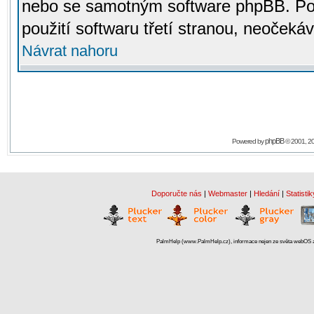
nebo se samotným software phpBB. Po
použití softwaru třetí stranou, neoček
Návrat nahoru
phpBB
Powered by
© 2001, 2
Doporučte nás
|
Webmaster
|
Hledání
|
Statistik
PalmHelp (www.PalmHelp.cz), informace nejen ze světa webOS a 