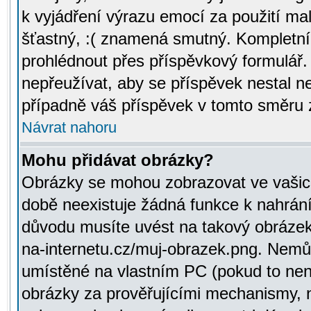
k vyjádření výrazu emocí za použití ma
šťastný, :( znamená smutný. Kompletní
prohlédnout přes příspěvkový formulář.
nepřeužívat, aby se příspěvek nestal 
případně váš příspěvek v tomto směru 
Návrat nahoru
Mohu přidávat obrázky?
Obrázky se mohou zobrazovat ve vašich
době neexistuje žádná funkce k nahrání
důvodu musíte uvést na takový obrázek
na-internetu.cz/muj-obrazek.png. Nemů
umístěné na vlastním PC (pokud to není
obrázky za prověřujícími mechanismy, 