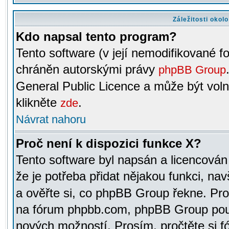
Záležitosti okol
Kdo napsal tento program?
Tento software (v její nemodifikované f
chráněn autorskými právy
phpBB Group
General Public Licence a může být voln
klikněte
.
zde
Návrat nahoru
Proč není k dispozici funkce X?
Tento software byl napsán a licencová
že je potřeba přidat nějakou funkci, nav
a ověřte si, co phpBB Group řekne. Pro
na fórum phpbb.com, phpBB Group pou
nových možností. Prosím, pročtěte si fó