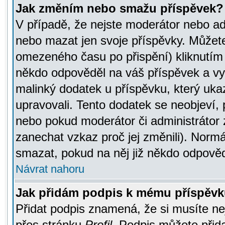
Jak změním nebo smažu příspěvek?
V případě, že nejste moderátor nebo ad
nebo mazat jen svoje příspěvky. Můžete
omezeného času po přispění) kliknutím 
někdo odpověděl na váš příspěvek a vy
malinký dodatek u příspěvku, který ukazu
upravovali. Tento dodatek se neobjeví,
nebo pokud moderátor či administrátor z
zanechat vzkaz proč jej změnili). Norm
smazat, pokud na něj již někdo odpověd
Návrat nahoru
Jak přidám podpis k mému příspěv
Přidat podpis znamená, že si musíte nej
přes stránku
Profil
. Podpis můžete přid