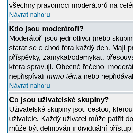
všechny pravomoci moderátorů na celé
Návrat nahoru
Kdo jsou moderátoři?
Moderátoři jsou jednotlivci (nebo skupiny
starat se o chod fóra každý den. Mají 
příspěvky, zamykat/odemykat, přesouva
která spravují. Obecně řečeno, moderáto
nepřispívali
mimo téma
nebo nepřidávali
Návrat nahoru
Co jsou uživatelské skupiny?
Uživatelské skupiny jsou cestou, ktero
uživatele. Každý uživatel může patřit d
může být definován individuální přístu