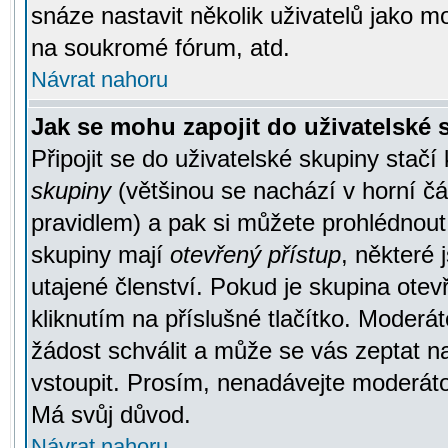
snáze nastavit několik uživatelů jako m
na soukromé fórum, atd.
Návrat nahoru
Jak se mohu zapojit do uživatelské
Připojit se do uživatelské skupiny stačí
skupiny
(většinou se nachází v horní čás
pravidlem) a pak si můžete prohlédnou
skupiny mají
otevřený přístup
, některé 
utajené členství. Pokud je skupina ote
kliknutím na příslušné tlačítko. Moderá
žádost schválit a může se vás zeptat n
vstoupit. Prosím, nenadávejte moderáto
Má svůj důvod.
Návrat nahoru