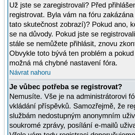
Už jste se zaregistrovali? Před přihláše
registrovat. Byla vám na fóru zakázána
tato skutečnost zobrazí)? Pokud ano, ko
se na důvody. Pokud jste se registrovali,
stále se nemůžete přihlásit, znovu zkont
Obvykle toto bývá ten problém a pokud n
možná má chybné nastavení fóra.
Návrat nahoru
Je vůbec potřeba se registrovat?
Nemusíte. Vše je na administrátorovi fó
vkládání příspěvků. Samozřejmě, že reg
službám nedostupným anonymním uživat
soukromé zprávy, posílání e-mailů uživa
Vřele vám tedy registraci doporučujeme.