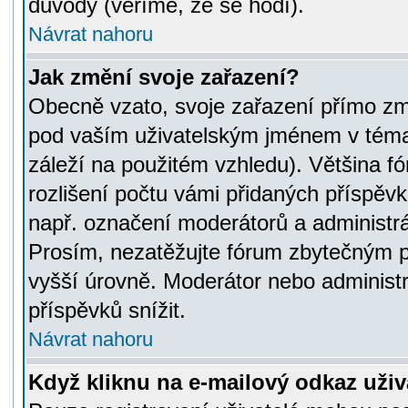
důvody (věříme, že se hodí).
Návrat nahoru
Jak změní svoje zařazení?
Obecně vzato, svoje zařazení přímo zm
pod vaším uživatelským jménem v témat
záleží na použitém vzhledu). Většina fó
rozlišení počtu vámi přidaných příspěvků 
např. označení moderátorů a administrá
Prosím, nezatěžujte fórum zbytečným př
vyšší úrovně. Moderátor nebo administ
příspěvků snížit.
Návrat nahoru
Když kliknu na e-mailový odkaz uživa