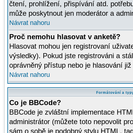
čtení, prohlížení, přispívání atd. potřeb
může poskytnout jen moderátor a adminis
Návrat nahoru
Proč nemohu hlasovat v anketě?
Hlasovat mohou jen registrovaní uživat
výsledky). Pokud jste registrováni a st
oprávněný přístup nebo je hlasování ji
Návrat nahoru
Formátování a typ
Co je BBCode?
BBCode je zvláštní implementace HTML.
administrátor (můžete toto nepovolit pr
sám o sobě je podobný stylu HTML, tag