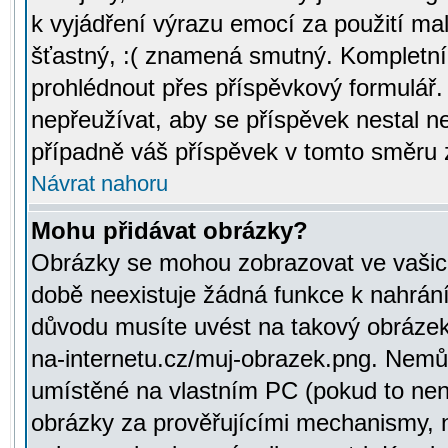
k vyjádření výrazu emocí za použití ma
šťastný, :( znamená smutný. Kompletní
prohlédnout přes příspěvkový formulář.
nepřeužívat, aby se příspěvek nestal 
případně váš příspěvek v tomto směru 
Návrat nahoru
Mohu přidávat obrázky?
Obrázky se mohou zobrazovat ve vašich
době neexistuje žádná funkce k nahrání
důvodu musíte uvést na takový obrázek
na-internetu.cz/muj-obrazek.png. Nemů
umístěné na vlastním PC (pokud to není
obrázky za prověřujícími mechanismy, 