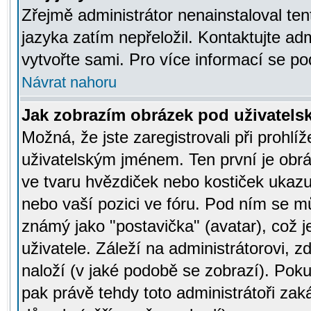
Zřejmě administrátor nenainstaloval tent
jazyka zatím nepřeložil. Kontaktujte adm
vytvořte sami. Pro více informací se po
Návrat nahoru
Jak zobrazím obrázek pod uživatel
Možná, že jste zaregistrovali při prohl
uživatelským jménem. Ten první je obrá
ve tvaru hvězdiček nebo kostiček ukazujíc
nebo vaší pozici ve fóru. Pod ním se m
známý jako "postavička" (avatar), což 
uživatele. Záleží na administrátorovi, zd
naloží (v jaké podobě se zobrazí). Pok
pak právě tehdy toto administrátoři zaká