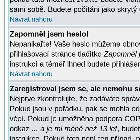
sami sobě. Budete počítáni jako skrytý 
Návrat nahoru
Zapomněl jsem heslo!
Nepanikařte! Vaše heslo můžeme obnov
přihlašovací stránce tlačítko
Zapomněl j
instrukcí a téměř ihned budete přihlášen
Návrat nahoru
Zaregistroval jsem se, ale nemohu se
Nejprve zkontrolujte, že zadáváte správ
Pokud jsou v pořádku, pak se mohla ode
věcí. Pokud je umožněna podpora COPPA a
odkaz
... a je mi méně než 13 let
, bude
instrukce. Pokud toto není ten případ, 