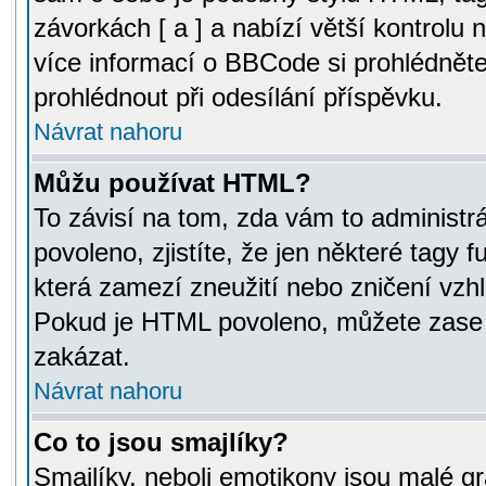
závorkách [ a ] a nabízí větší kontrolu 
více informací o BBCode si prohlédnět
prohlédnout při odesílání příspěvku.
Návrat nahoru
Můžu používat HTML?
To závisí na tom, zda vám to administr
povoleno, zjistíte, že jen některé tagy f
která zamezí zneužití nebo zničení vzh
Pokud je HTML povoleno, můžete zase p
zakázat.
Návrat nahoru
Co to jsou smajlíky?
Smajlíky, neboli emotikony jsou malé gr