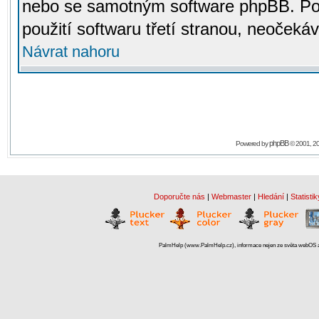
nebo se samotným software phpBB. Po
použití softwaru třetí stranou, neoček
Návrat nahoru
phpBB
Powered by
© 2001, 2
Doporučte nás
|
Webmaster
|
Hledání
|
Statistik
PalmHelp (www.PalmHelp.cz), informace nejen ze světa webOS a 