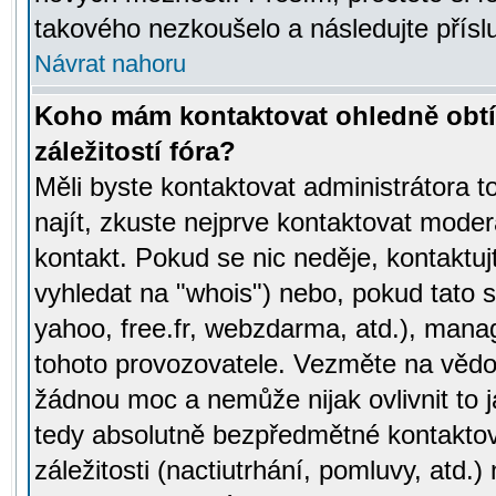
takového nezkoušelo a následujte přísl
Návrat nahoru
Koho mám kontaktovat ohledně obtí
záležitostí fóra?
Měli byste kontaktovat administrátora t
najít, zkuste nejprve kontaktovat moder
kontakt. Pokud se nic neděje, kontaktu
vyhledat na "whois") nebo, pokud tato s
yahoo, free.fr, webzdarma, atd.), mana
tohoto provozovatele. Vezměte na vě
žádnou moc a nemůže nijak ovlivnit to j
tedy absolutně bezpředmětné kontaktov
záležitosti (nactiutrhání, pomluvy, atd