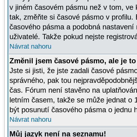
v jiném časovém pásmu než v tom, ve k
tak, změňte si časové pásmo v profilu
časového pásma a podobná nastavení m
uživatelé. Takže pokud nejste registrová
Návrat nahoru
Změnil jsem časové pásmo, ale je to 
Jste si jisti, že jste zadali časové pásm
správného, pak tou nejpravděpodobnější
čas. Fórum není stavěno na uplatňován
letním časem, takže se může jednat o 
být posunutí časového pásma o jednu ho
Návrat nahoru
Můj jazyk není na seznamu!