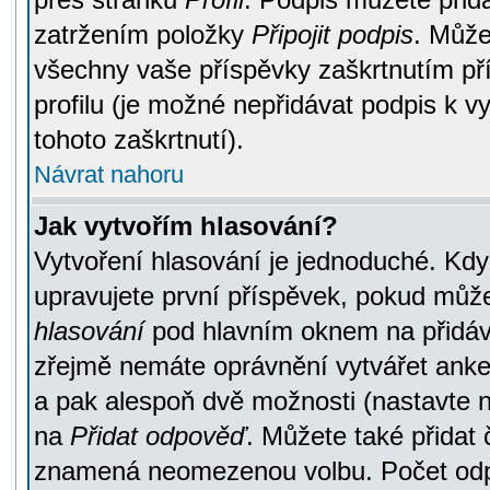
zatržením položky
Připojit podpis
. Může
všechny vaše příspěvky zaškrtnutím pří
profilu (je možné nepřidávat podpis k
tohoto zaškrtnutí).
Návrat nahoru
Jak vytvořím hlasování?
Vytvoření hlasování je jednoduché. Kdy
upravujete první příspěvek, pokud můžet
hlasování
pod hlavním oknem na přidává
zřejmě nemáte oprávnění vytvářet anket
a pak alespoň dvě možnosti (nastavte 
na
Přidat odpověď
. Můžete také přidat 
znamená neomezenou volbu. Počet odpo