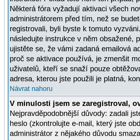
Některá fóra vyžadují aktivaci všech n
administrátorem před tím, než se budete
registrovali, byli byste k tomuto vyzván
následujte instrukce v něm obsažené, po
ujistěte se, že vámi zadaná emailová a
proč se aktivace používá, je zmenšit 
uživatelů, kteří se snaží pouze obtěžovat
adresa, kterou jste použili je platná, ko
Návrat nahoru
V minulosti jsem se zaregistroval, 
Nejpravděpodobnější důvody: zadali js
heslo (zkontrolujte e-mail, který jste obd
administrátor z nějakého důvodu smazal