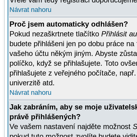
Návrat nahoru
Proč jsem automaticky odhlášen?
Pokud nezaškrtnete tlačítko
Přihlásit a
budete přihlášeni jen po dobu práce na 
vašeho účtu někým jiným. Abyste zůstali
políčko, když se přihlašujete. Toto ov
přihlašujete z veřejného počítače, např
univerzitě atd.
Návrat nahoru
Jak zabráním, aby se moje uživatel
právě přihlášených?
Ve vašem nastavení najděte možnost
S
pokud tuto možnost
zvolíte
budete vidit