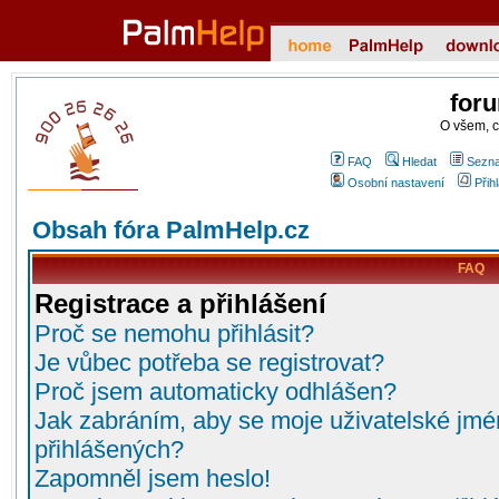
for
O všem, 
FAQ
Hledat
Sezna
Osobní nastavení
Přih
Obsah fóra PalmHelp.cz
FAQ
Registrace a přihlášení
Proč se nemohu přihlásit?
Je vůbec potřeba se registrovat?
Proč jsem automaticky odhlášen?
Jak zabráním, aby se moje uživatelské jmé
přihlášených?
Zapomněl jsem heslo!