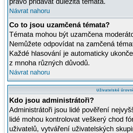
právo přidávat důležitá témata.
Návrat nahoru
Co to jsou uzamčená témata?
Témata mohou být uzamčena moderáto
Nemůžete odpovídat na zamčená témata
Každé hlasování je automaticky ukon
z mnoha různých důvodů.
Návrat nahoru
Uživatelské úrovn
Kdo jsou administrátoři?
Administrátoři jsou lidé pověření nejvyš
lidé mohou kontrolovat veškerý chod fó
uživatelů, vytváření uživatelských skup