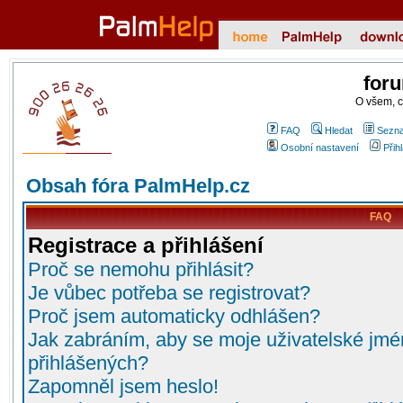
for
O všem, 
FAQ
Hledat
Sezna
Osobní nastavení
Přih
Obsah fóra PalmHelp.cz
FAQ
Registrace a přihlášení
Proč se nemohu přihlásit?
Je vůbec potřeba se registrovat?
Proč jsem automaticky odhlášen?
Jak zabráním, aby se moje uživatelské jmé
přihlášených?
Zapomněl jsem heslo!