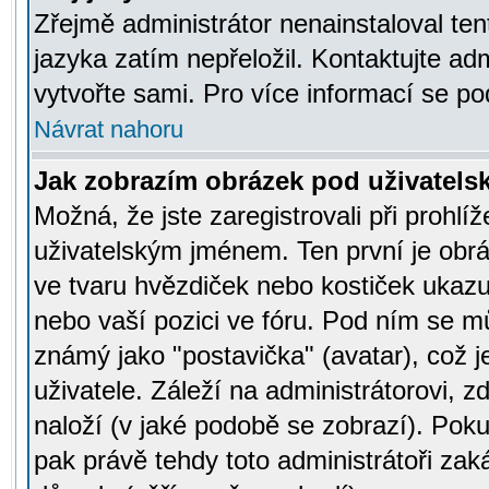
Zřejmě administrátor nenainstaloval tent
jazyka zatím nepřeložil. Kontaktujte adm
vytvořte sami. Pro více informací se po
Návrat nahoru
Jak zobrazím obrázek pod uživatel
Možná, že jste zaregistrovali při prohl
uživatelským jménem. Ten první je obrá
ve tvaru hvězdiček nebo kostiček ukazujíc
nebo vaší pozici ve fóru. Pod ním se m
známý jako "postavička" (avatar), což 
uživatele. Záleží na administrátorovi, zd
naloží (v jaké podobě se zobrazí). Pok
pak právě tehdy toto administrátoři zaká