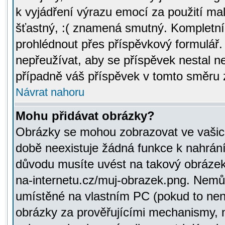
k vyjádření výrazu emocí za použití ma
šťastný, :( znamená smutný. Kompletní
prohlédnout přes příspěvkový formulář.
nepřeužívat, aby se příspěvek nestal 
případně váš příspěvek v tomto směru 
Návrat nahoru
Mohu přidávat obrázky?
Obrázky se mohou zobrazovat ve vašich
době neexistuje žádná funkce k nahrání
důvodu musíte uvést na takový obrázek
na-internetu.cz/muj-obrazek.png. Nemů
umístěné na vlastním PC (pokud to není
obrázky za prověřujícími mechanismy, 