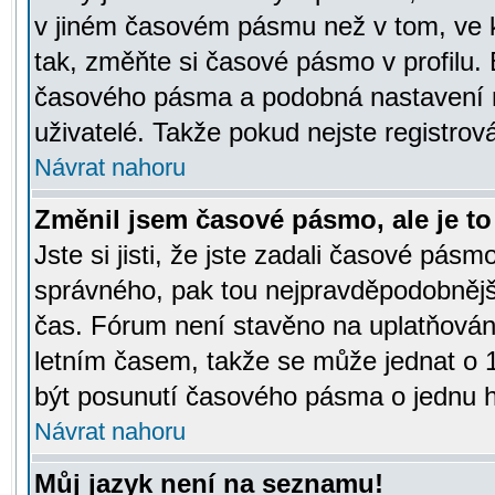
v jiném časovém pásmu než v tom, ve k
tak, změňte si časové pásmo v profilu
časového pásma a podobná nastavení m
uživatelé. Takže pokud nejste registrová
Návrat nahoru
Změnil jsem časové pásmo, ale je to 
Jste si jisti, že jste zadali časové pásm
správného, pak tou nejpravděpodobnější
čas. Fórum není stavěno na uplatňován
letním časem, takže se může jednat o 
být posunutí časového pásma o jednu ho
Návrat nahoru
Můj jazyk není na seznamu!