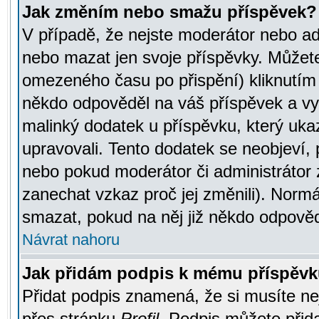
Jak změním nebo smažu příspěvek?
V případě, že nejste moderátor nebo ad
nebo mazat jen svoje příspěvky. Můžete
omezeného času po přispění) kliknutím 
někdo odpověděl na váš příspěvek a vy
malinký dodatek u příspěvku, který ukazu
upravovali. Tento dodatek se neobjeví,
nebo pokud moderátor či administrátor z
zanechat vzkaz proč jej změnili). Norm
smazat, pokud na něj již někdo odpověd
Návrat nahoru
Jak přidám podpis k mému příspěv
Přidat podpis znamená, že si musíte nej
přes stránku
Profil
. Podpis můžete přid