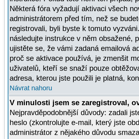
Některá fóra vyžadují aktivaci všech n
administrátorem před tím, než se budete
registrovali, byli byste k tomuto vyzván
následujte instrukce v něm obsažené, po
ujistěte se, že vámi zadaná emailová a
proč se aktivace používá, je zmenšit 
uživatelů, kteří se snaží pouze obtěžovat
adresa, kterou jste použili je platná, ko
Návrat nahoru
V minulosti jsem se zaregistroval, 
Nejpravděpodobnější důvody: zadali js
heslo (zkontrolujte e-mail, který jste obd
administrátor z nějakého důvodu smazal