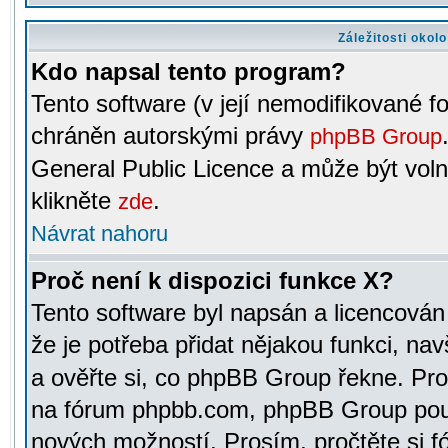
Záležitosti okol
Kdo napsal tento program?
Tento software (v její nemodifikované f
chráněn autorskými právy
phpBB Group
General Public Licence a může být voln
klikněte
.
zde
Návrat nahoru
Proč není k dispozici funkce X?
Tento software byl napsán a licencová
že je potřeba přidat nějakou funkci, nav
a ověřte si, co phpBB Group řekne. Pro
na fórum phpbb.com, phpBB Group pou
nových možností. Prosím, pročtěte si fó