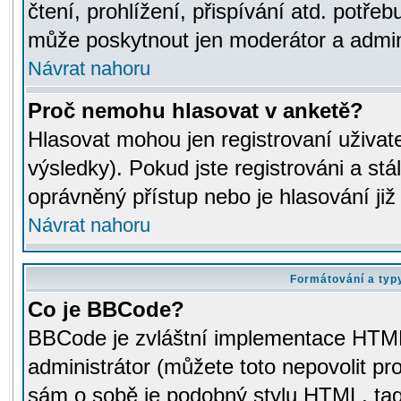
čtení, prohlížení, přispívání atd. potřeb
může poskytnout jen moderátor a adminis
Návrat nahoru
Proč nemohu hlasovat v anketě?
Hlasovat mohou jen registrovaní uživat
výsledky). Pokud jste registrováni a st
oprávněný přístup nebo je hlasování ji
Návrat nahoru
Formátování a typ
Co je BBCode?
BBCode je zvláštní implementace HTML.
administrátor (můžete toto nepovolit pr
sám o sobě je podobný stylu HTML, tag