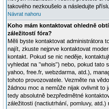
takového nezkoušelo a následujte přísl
Návrat nahoru
Koho mám kontaktovat ohledně obtí
záležitostí fóra?
Měli byste kontaktovat administrátora t
najít, zkuste nejprve kontaktovat moder
kontakt. Pokud se nic neděje, kontaktu
vyhledat na "whois") nebo, pokud tato s
yahoo, free.fr, webzdarma, atd.), mana
tohoto provozovatele. Vezměte na vě
žádnou moc a nemůže nijak ovlivnit to j
tedy absolutně bezpředmětné kontaktov
záležitosti (nactiutrhání, pomluvy, atd