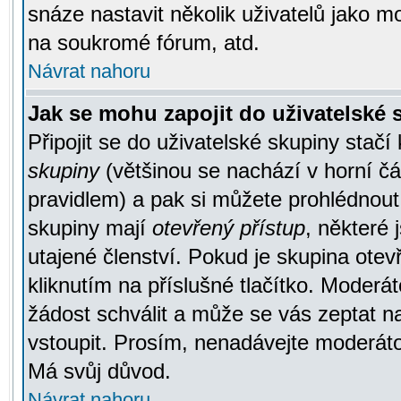
snáze nastavit několik uživatelů jako m
na soukromé fórum, atd.
Návrat nahoru
Jak se mohu zapojit do uživatelské
Připojit se do uživatelské skupiny stačí
skupiny
(většinou se nachází v horní čás
pravidlem) a pak si můžete prohlédnou
skupiny mají
otevřený přístup
, některé 
utajené členství. Pokud je skupina ote
kliknutím na příslušné tlačítko. Moderá
žádost schválit a může se vás zeptat n
vstoupit. Prosím, nenadávejte moderáto
Má svůj důvod.
Návrat nahoru