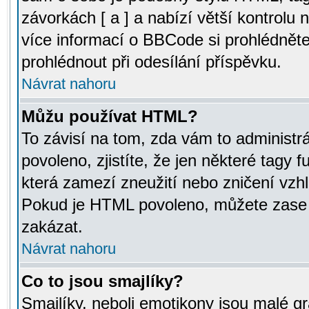
závorkách [ a ] a nabízí větší kontrolu 
více informací o BBCode si prohlédnět
prohlédnout při odesílání příspěvku.
Návrat nahoru
Můžu používat HTML?
To závisí na tom, zda vám to administr
povoleno, zjistíte, že jen některé tagy f
která zamezí zneužití nebo zničení vzh
Pokud je HTML povoleno, můžete zase p
zakázat.
Návrat nahoru
Co to jsou smajlíky?
Smajlíky, neboli emotikony jsou malé gr