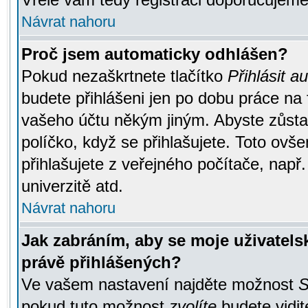
Návrat nahoru
Proč jsem automaticky odhlášen?
Pokud nezaškrtnete tlačítko
Přihlásit a
budete přihlášeni jen po dobu práce na 
vašeho účtu někým jiným. Abyste zůstali
políčko, když se přihlašujete. Toto ov
přihlašujete z veřejného počítače, např
univerzitě atd.
Návrat nahoru
Jak zabráním, aby se moje uživatel
právě přihlášených?
Ve vašem nastavení najděte možnost
S
pokud tuto možnost
zvolíte
budete vidit