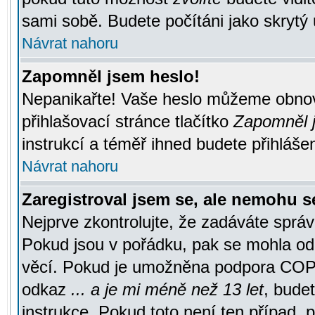
sami sobě. Budete počítáni jako skrytý 
Návrat nahoru
Zapomněl jsem heslo!
Nepanikařte! Vaše heslo můžeme obnov
přihlašovací stránce tlačítko
Zapomněl j
instrukcí a téměř ihned budete přihlášen
Návrat nahoru
Zaregistroval jsem se, ale nemohu se
Nejprve zkontrolujte, že zadáváte správ
Pokud jsou v pořádku, pak se mohla ode
věcí. Pokud je umožněna podpora COPPA a
odkaz
... a je mi méně než 13 let
, bude
instrukce. Pokud toto není ten případ, 