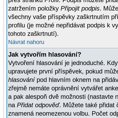
zatržením položky
Připojit podpis
. Může
všechny vaše příspěvky zaškrtnutím pří
profilu (je možné nepřidávat podpis k
tohoto zaškrtnutí).
Návrat nahoru
Jak vytvořím hlasování?
Vytvoření hlasování je jednoduché. Kdy
upravujete první příspěvek, pokud můžet
hlasování
pod hlavním oknem na přidává
zřejmě nemáte oprávnění vytvářet anket
a pak alespoň dvě možnosti (nastavte 
na
Přidat odpověď
. Můžete také přidat 
znamená neomezenou volbu. Počet odpo