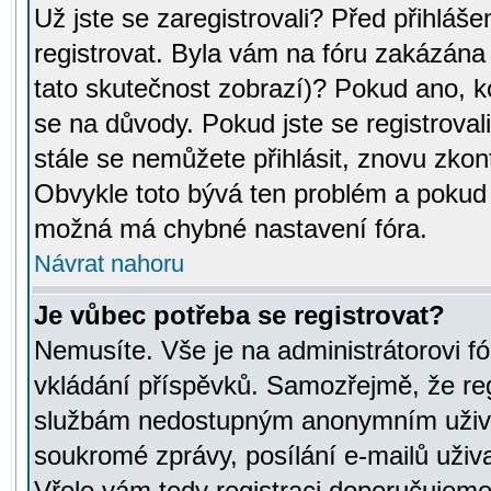
Už jste se zaregistrovali? Před přihláše
registrovat. Byla vám na fóru zakázána
tato skutečnost zobrazí)? Pokud ano, ko
se na důvody. Pokud jste se registrovali,
stále se nemůžete přihlásit, znovu zkont
Obvykle toto bývá ten problém a pokud n
možná má chybné nastavení fóra.
Návrat nahoru
Je vůbec potřeba se registrovat?
Nemusíte. Vše je na administrátorovi fó
vkládání příspěvků. Samozřejmě, že reg
službám nedostupným anonymním uživat
soukromé zprávy, posílání e-mailů uživa
Vřele vám tedy registraci doporučujeme.