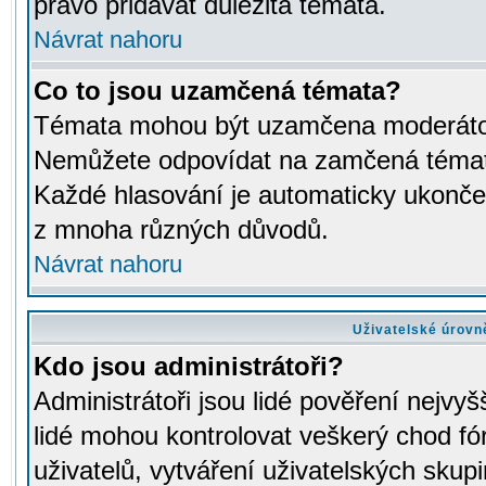
právo přidávat důležitá témata.
Návrat nahoru
Co to jsou uzamčená témata?
Témata mohou být uzamčena moderáto
Nemůžete odpovídat na zamčená témata
Každé hlasování je automaticky ukon
z mnoha různých důvodů.
Návrat nahoru
Uživatelské úrovn
Kdo jsou administrátoři?
Administrátoři jsou lidé pověření nejvyš
lidé mohou kontrolovat veškerý chod fó
uživatelů, vytváření uživatelských skup