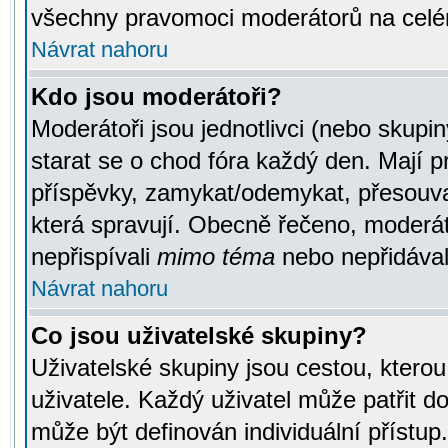
všechny pravomoci moderátorů na celé
Návrat nahoru
Kdo jsou moderátoři?
Moderátoři jsou jednotlivci (nebo skupiny
starat se o chod fóra každý den. Mají 
příspěvky, zamykat/odemykat, přesouva
která spravují. Obecně řečeno, moderáto
nepřispívali
mimo téma
nebo nepřidávali
Návrat nahoru
Co jsou uživatelské skupiny?
Uživatelské skupiny jsou cestou, ktero
uživatele. Každý uživatel může patřit d
může být definován individuální přístu