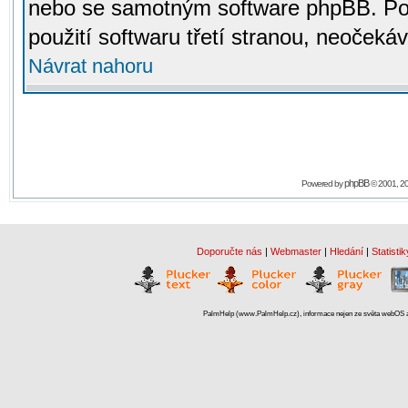
nebo se samotným software phpBB. Po
použití softwaru třetí stranou, neoček
Návrat nahoru
phpBB
Powered by
© 2001, 2
Doporučte nás
|
Webmaster
|
Hledání
|
Statistik
PalmHelp (www.PalmHelp.cz), informace nejen ze světa webOS a 